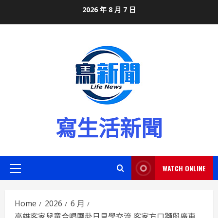
Skip
2026 年 8 月 7 日
to
content
寫生活新聞
WATCH ONLINE
Primary
Menu
Home
2026
6 月
高雄客家兒童合唱團赴日見學交流 客家方口獅與廣東