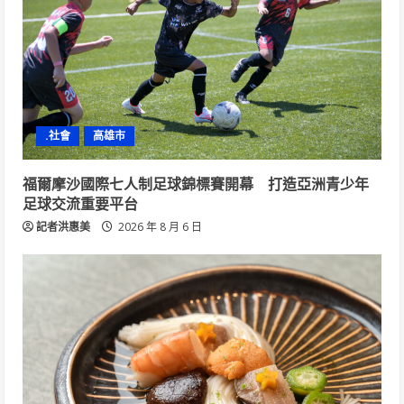
.社會
高雄市
福爾摩沙國際七人制足球錦標賽開幕 打造亞洲青少年
足球交流重要平台
記者洪惠美
2026 年 8 月 6 日