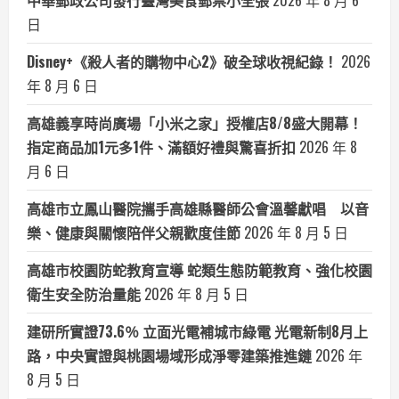
中華郵政公司發行臺灣美食郵票小全張
2026 年 8 月 6
日
Disney+《殺人者的購物中心2》破全球收視紀錄！
2026
年 8 月 6 日
高雄義享時尚廣場「小米之家」授權店8/8盛大開幕！
指定商品加1元多1件、滿額好禮與驚喜折扣
2026 年 8
月 6 日
高雄市立鳳山醫院攜手高雄縣醫師公會溫馨獻唱 以音
樂、健康與關懷陪伴父親歡度佳節
2026 年 8 月 5 日
高雄市校園防蛇教育宣導 蛇類生態防範教育、強化校園
衛生安全防治量能
2026 年 8 月 5 日
建研所實證73.6％ 立面光電補城市綠電 光電新制8月上
路，中央實證與桃園場域形成淨零建築推進鏈
2026 年
8 月 5 日