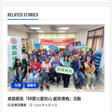
n
u
RELATED STORIES
e
R
e
a
d
i
n
.社會
高雄市
g
高雄郵局「88節父愛如山 感恩傳情」活動
記者洪惠美
2026 年 8 月 6 日