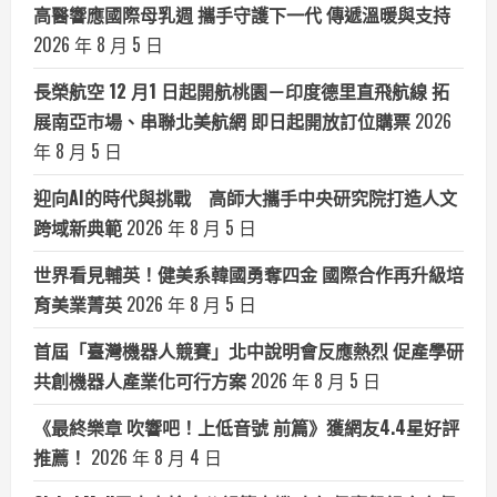
高醫響應國際母乳週 攜手守護下一代 傳遞溫暖與支持
2026 年 8 月 5 日
長榮航空 12 月1 日起開航桃園－印度德里直飛航線 拓
展南亞市場、串聯北美航網 即日起開放訂位購票
2026
年 8 月 5 日
迎向AI的時代與挑戰 高師大攜手中央研究院打造人文
跨域新典範
2026 年 8 月 5 日
世界看見輔英！健美系韓國勇奪四金 國際合作再升級培
育美業菁英
2026 年 8 月 5 日
首屆「臺灣機器人競賽」北中說明會反應熱烈 促產學研
共創機器人產業化可行方案
2026 年 8 月 5 日
《最終樂章 吹響吧！上低音號 前篇》獲網友4.4星好評
推薦！
2026 年 8 月 4 日