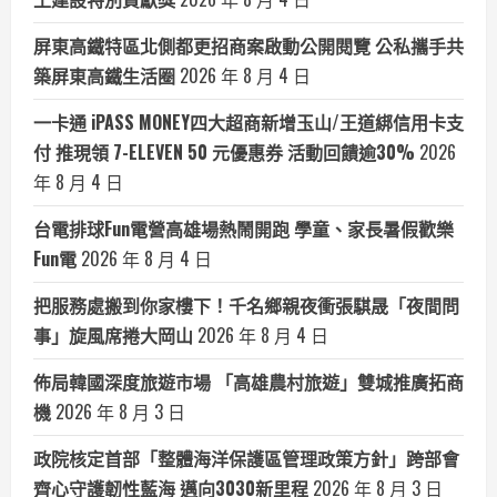
屏東高鐵特區北側都更招商案啟動公開閱覽 公私攜手共
築屏東高鐵生活圈
2026 年 8 月 4 日
一卡通 iPASS MONEY四大超商新增玉山/王道綁信用卡支
付 推現領 7-ELEVEN 50 元優惠券 活動回饋逾30%
2026
年 8 月 4 日
台電排球Fun電營高雄場熱鬧開跑 學童、家長暑假歡樂
Fun電
2026 年 8 月 4 日
把服務處搬到你家樓下！千名鄉親夜衝張騏晟「夜間問
事」旋風席捲大岡山
2026 年 8 月 4 日
佈局韓國深度旅遊市場 「高雄農村旅遊」雙城推廣拓商
機
2026 年 8 月 3 日
政院核定首部「整體海洋保護區管理政策方針」跨部會
齊心守護韌性藍海 邁向3030新里程
2026 年 8 月 3 日