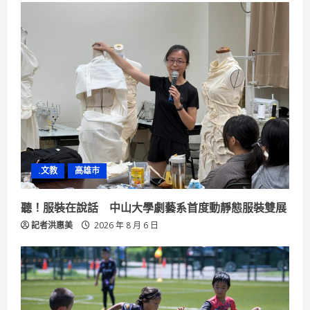
.文教
高雄市
聽！服裝在說話 中山大學劇藝系首度動靜態服裝雙展
記者洪惠美
2026 年 8 月 6 日