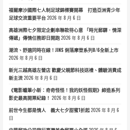
福爾摩沙國際七人制足球錦標賽開幕 打造亞洲青少年
足球交流重要平台
2026 年 8 月 6 日
高雄洲際七夕限定企劃串聯款待心意 「時光郵驛．情深
傳遞」傳情任務即日開跑
2026 年 8 月 6 日
潮流、舒適同時在線！JINS 俐落摩登系列8/6全新上市
2026 年 8 月 6 日
新光三越高雄左營店 歡慶父親節科技送禮、體驗消費成
新主流
2026 年 8 月 6 日
《電影蠟筆小新：奇奇怪怪！我的妖怪假期》締造系列
影史最高開票紀錄！
2026 年 8 月 6 日
前世今生都是情人 義大七夕甜蜜1折起
2026 年 8 月 6
日