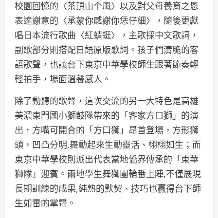
校園回憶的〈茶頂山个風〉以及對父母養育之恩
表達謝意的〈承蒙你感謝你恁仔細〉，隨後更獻
唱日本流行歌曲〈紅蜻蜓〉，主歌採中文歌詞，
副歌部分則搭配日語原版歌詞。孩子們清脆的客
語歌聲，也讓台下東京中華學校師生跟著節奏輕
輕拍手，場面溫馨感人。
除了動聽的歌聲，這次交流的另一大特色是高雄
美濃東門國小獅鼓隊帶來的「客家方口獅」的演
出，方嘴可開合的「方口獅」昂首登場，方形獅
頭，凹凸分明,舞動起來生動靈活、栩栩如生；而
東京中華學校則派出代表當地僑界傳承的「東華
獅隊」迎賓。兩地學生舞獅團輪番上陣,不僅展現
長期訓練的成果,純熟的默契、技巧也贏得台下師
生如雷的掌聲。