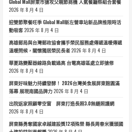
Global Mall屏東市搶攻父親節商機 人氣餐廳祭組合套餐
2026 年 8 月 4 日
迎雙節聚餐旺季 Global Mall新左營車站新品牌推限時活
動吸客
2026 年 8 月 4 日
高雄郵局與台灣郵政協會攜手榮民服務處傳遞溫暖傳遞
溫暖問候，關懷獨居榮民長者
2026 年 8 月 4 日
華夏路變壓器線路負載過高 台電高雄區處立即搶修
2026 年 8 月 4 日
屏東好味魅力持續發酵！ 2026台灣美食展屏東館圓滿
落幕 展現南國品牌力
2026 年 8 月 4 日
出院返家照顧零空窗 屏東打造長照3.0無縫照護網
2026 年 8 月 4 日
屏東縣勇奪國家卓越建設獎12項殊榮 縣長周春米獲頒國
土建設特別貢獻獎
2026 年 8 月 4 日