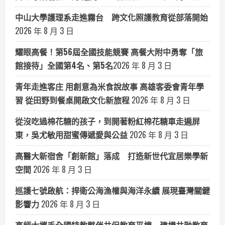
中山大學護理系走進霧台 跨文化照護教育從部落開始
2026 年 8 月 3 日
耀眼高餐！第56屆全國技能競賽 高餐大附中勇奪「旅
館接待」全國第4名、第5名​
2026 年 8 月 3 日
青年走進客庄 用創意為米食說故事 高雄客委會青年學
習 從田野到餐桌開啟文化新旅程
2026 年 8 月 3 日
從沒吃過棉花糖的孩子，到開著粉紅棉花糖車走遍屏
東，吳尤敏用甜蜜傳遞愛與公益
2026 年 8 月 3 日
高醫大新宿舍「創新館」落成 打造新世代宜居樂學新
空間
2026 年 8 月 3 日
巡護七號啟航：捍衛公海漁權與海洋永續 展現臺灣關鍵
影響力
2026 年 8 月 3 日