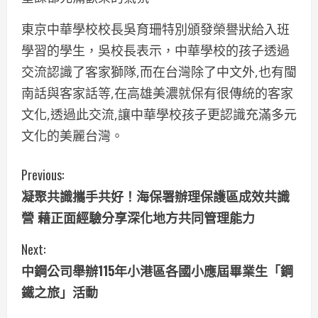
東京中華學校校長吳育珊特別頒發榮譽狀給入班
學習的學生，吳校長表示，中華學校的孩子透過
交流認識了客家獅隊,而在台灣除了中文外,也有閩
南話與客家話等,在高雄美濃就保有很傳統的客家
文化,透過此交流,讓中華學校孩子更認識充滿多元
文化的美麗台灣。
C
Previous:
凝聚共識攜手共好！海保署辦理保護區成效共識
o
營 藉正面經驗分享深化地方共同管理能力
n
Next:
t
中鋼公司舉辦115年小港區各國小應屆畢業生「鋼
i
鐵之旅」活動