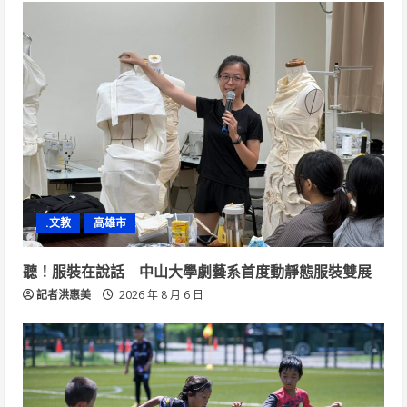
.文教
高雄市
聽！服裝在說話 中山大學劇藝系首度動靜態服裝雙展
記者洪惠美
2026 年 8 月 6 日