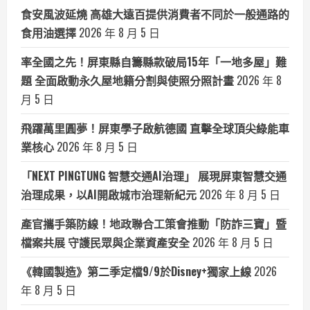
食安風波延燒 高雄大遠百提供消費者不同於一般通路的
食用油選擇
2026 年 8 月 5 日
率全國之先！屏東縣自籌縣款破局15年「一地多屋」難
題 全面啟動永久屋地籍分割與使照分照計畫
2026 年 8
月 5 日
飛躍萬里圓夢！屏東學子啟航德國 直擊全球頂尖綠能車
業核心
2026 年 8 月 5 日
「NEXT PINGTUNG 智慧交通AI治理」 展現屏東智慧交通
治理成果，以AI開啟城市治理新紀元
2026 年 8 月 5 日
產官攜手築防線！地政聯合工策會推動「防詐三寶」暨
檔案共展 守護民眾與企業資產安全
2026 年 8 月 5 日
《韓國製造》第二季定檔9/9於Disney+獨家上線
2026
年 8 月 5 日