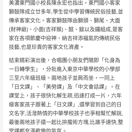
美濃東門國小校長陳永宏也指出，東門國小客家
獅鼓隊成立廿多年,學生從中學習傳統民俗技藝,並
傳承客家文化。客家獅鼓隊由獅頭、獅尾、大面
(財神爺)、小面(吉祥猴)、鼓、鈸以及鑼組成,是客
家在各項節慶中迎神、納吉祥添福氣的傳統民俗
技藝,也是珍貴的客家文化資產。
結束精彩演出後，合唱團小朋友們隨即「化身為
一日轉學生」，分批進入東京中華學校的小學部
三至六年級班級。兩地孩子並肩而坐，一同上
「日文課」、「美勞課」及「中文會話課」。在
課堂上，孩子很快化解生疏,迅速打成一片，六年
級客家孩子跟著上「日文課」,還學習到自己的日
文名字,活潑熱情的中華學校孩子也爭相幫忙解說,
最後兩地孩子還一起比拚魔術方塊,比誰手速快,整
堂課都充滿歡樂的氣氛。