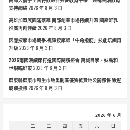
高師大攜手全國特教夥伴共促教育平權 建構共融教育
支持網絡
2026 年 8 月 3 日
高雄加盟展圓滿落幕 南部創業市場持續升溫 國產鮮乳
推廣再創佳績
2026 年 8 月 3 日
因應按摩市場競爭.視障按摩師「牛角撥筋」技能培訓再
升級
2026 年 8 月 3 日
2026南國漫讀節打造國際閱讀盛會 萬城目學、妹島和
世親臨屏東
2026 年 8 月 3 日
屏東縣屏東市和生市地重劃區優質抵費地公開標售 歡迎
踴躍投標
2026 年 8 月 3 日
2026 年 6 月
一
二
三
四
五
六
日