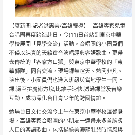
【寫新聞-記者洪惠美/高雄報導】 高雄客家兒童
合唱團再度跨海赴日，今(11)日首站到東京中華
學校展開「見學交流」活動。合唱團的小團員們
不僅以純真的天籟童音演唱經典客語歌曲，更帶
去傳統的「客家方口獅」與東京中華學校的「東
華獅隊」同台交流，現場鑼鼓喧天、熱鬧非凡。
演出後，小團員們也進入班級與當地學生一同上
課,還互拚魔術方塊,比誰手速快,透過課堂及音樂
互動，成功深化台日青少年的跨國情誼。
這場台日文化交流今上午在東京中華學校溫馨登
場，高雄客家合唱團的小朋友一連帶來多首膾炙
人口的客語歌曲，包括描繪美濃龍肚兒時情感與