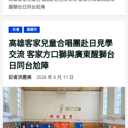
醒獅台日同台尬陣
.社會
高雄市
高雄客家兒童合唱團赴日見學
交流 客家方口獅與廣東醒獅台
日同台尬陣
記者洪惠美
2026 年 6 月 11 日