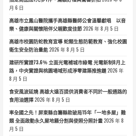
月 6 日
高雄市立鳳山醫院攜手高雄縣醫師公會溫馨獻唱 以音
樂、健康與關懷陪伴父親歡度佳節
2026 年 8 月 5 日
高雄市校園防蛇教育宣導 蛇類生態防範教育、強化校園
衛生安全防治量能
2026 年 8 月 5 日
建研所實證73.6％ 立面光電補城市綠電 光電新制8月上
路，中央實證與桃園場域形成淨零建築推進鏈
2026 年
8 月 5 日
食安風波延燒 高雄大遠百提供消費者不同於一般通路的
食用油選擇
2026 年 8 月 5 日
率全國之先！屏東縣自籌縣款破局15年「一地多屋」難
題 全面啟動永久屋地籍分割與使照分照計畫
2026 年 8
月 5 日