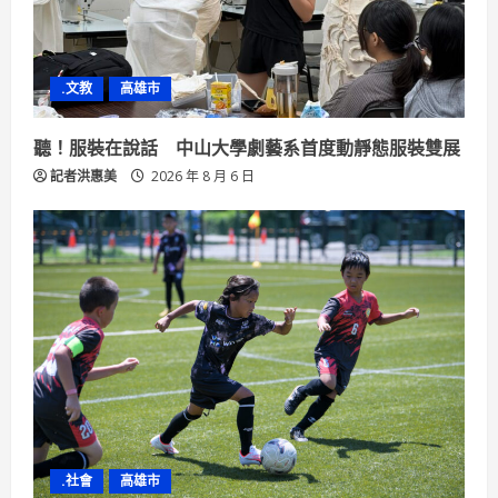
.文教
高雄市
聽！服裝在說話 中山大學劇藝系首度動靜態服裝雙展
記者洪惠美
2026 年 8 月 6 日
.社會
高雄市