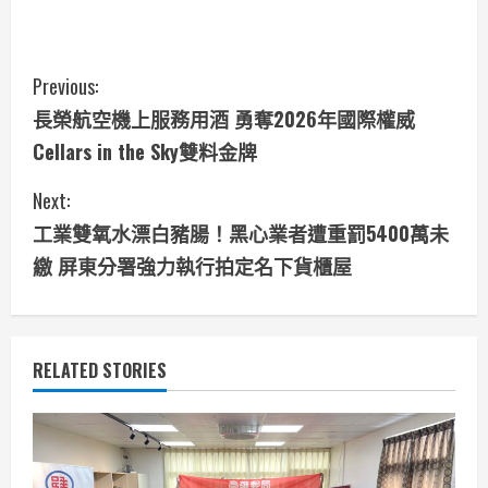
C
Previous:
長榮航空機上服務用酒 勇奪2026年國際權威
o
Cellars in the Sky雙料金牌
n
Next:
t
工業雙氧水漂白豬腸！黑心業者遭重罰5400萬未
i
繳 屏東分署強力執行拍定名下貨櫃屋
n
u
RELATED STORIES
e
R