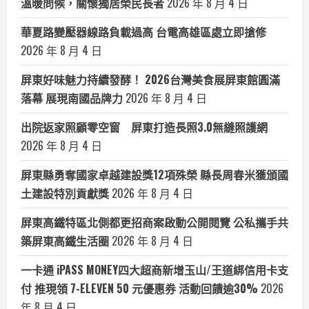
溫暖問候，關懷獨居榮民長者
2026 年 8 月 4 日
華夏路變壓器線路負載過高 台電高雄區處立即搶修
2026 年 8 月 4 日
屏東好味魅力持續發酵！ 2026台灣美食展屏東館圓滿
落幕 展現南國品牌力
2026 年 8 月 4 日
出院返家照顧零空窗 屏東打造長照3.0無縫照護網
2026 年 8 月 4 日
屏東縣勇奪國家卓越建設獎12項殊榮 縣長周春米獲頒國
土建設特別貢獻獎
2026 年 8 月 4 日
屏東高鐵特區北側都更招商案啟動公開閱覽 公私攜手共
築屏東高鐵生活圈
2026 年 8 月 4 日
一卡通 iPASS MONEY四大超商新增玉山/王道綁信用卡支
付 推現領 7-ELEVEN 50 元優惠券 活動回饋逾30%
2026
年 8 月 4 日