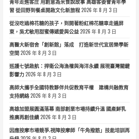
青年走進客庄 用創意為米食說故事 高雄客委會青年學
習 從田野到餐桌開啟文化新旅程
2026 年 8 月 3 日
從沒吃過棉花糖的孩子，到開著粉紅棉花糖車走遍屏
東，吳尤敏用甜蜜傳遞愛與公益
2026 年 8 月 3 日
高醫大新宿舍「創新館」落成 打造新世代宜居樂學新
空間
2026 年 8 月 3 日
巡護七號啟航：捍衛公海漁權與海洋永續 展現臺灣關鍵
影響力
2026 年 8 月 3 日
高師大攜手全國特教夥伴共促教育平權 建構共融教育
支持網絡
2026 年 8 月 3 日
高雄加盟展圓滿落幕 南部創業市場持續升溫 國產鮮乳
推廣再創佳績
2026 年 8 月 3 日
因應按摩市場競爭.視障按摩師「牛角撥筋」技能培訓再
升級
2026 年 8 月 3 日