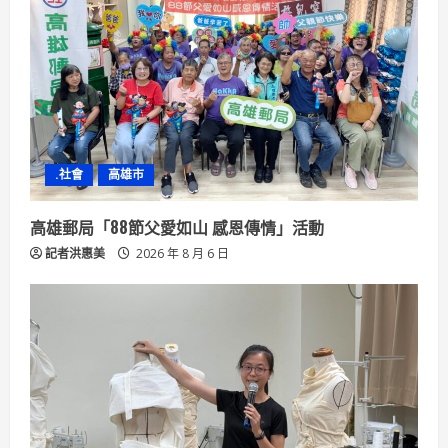
e
a
d
i
n
.社會
高雄市
g
高雄郵局「88節父愛如山 感恩傳情」活動
記者洪惠美
2026 年 8 月 6 日