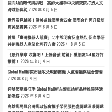
迎向AI的時代與挑戰 高師大攜手中央研究院打造人文
跨域新典範
2026 年 8 月 5 日
世界看見輔英！健美系韓國勇奪四金 國際合作再升級培
育美業菁英
2026 年 8 月 5 日
首屆「臺灣機器人競賽」北中說明會反應熱烈 促產學研
共創機器人產業化可行方案
2026 年 8 月 5 日
《最終樂章 吹響吧！上低音號 前篇》獲網友4.4星好評
推薦！
2026 年 8 月 4 日
Global Mall屏東市搶攻父親節商機 人氣餐廳祭組合套餐
2026 年 8 月 4 日
迎雙節聚餐旺季 Global Mall新左營車站新品牌推限時活
動吸客
2026 年 8 月 4 日
高雄郵局與台灣郵政協會攜手榮民服務處傳遞溫暖傳遞