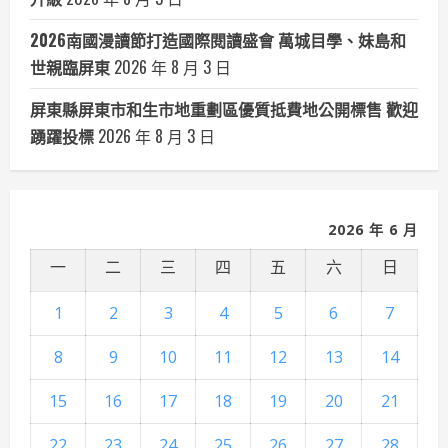
2026南國漫讀節打造國際閱讀盛會 萬城目學、妹島和
世親臨屏東
2026 年 8 月 3 日
屏東縣屏東市和生市地重劃區優質抵費地公開標售 歡迎
踴躍投標
2026 年 8 月 3 日
2026 年 6 月
一
二
三
四
五
六
日
1
2
3
4
5
6
7
8
9
10
11
12
13
14
15
16
17
18
19
20
21
22
23
24
25
26
27
28