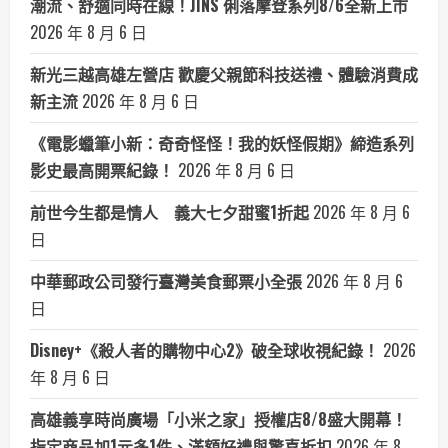
潮流、舒適同時在線！JINS 俐落摩登系列8/6全新上市
2026 年 8 月 6 日
新光三越高雄左營店 歡慶父親節科技送禮、體驗消費成
新主流
2026 年 8 月 6 日
《電影蠟筆小新：奇奇怪怪！我的妖怪假期》締造系列
影史最高開票紀錄！
2026 年 8 月 6 日
前世今生都是情人 義大七夕甜蜜1折起
2026 年 8 月 6
日
中華郵政公司發行臺灣美食郵票小全張
2026 年 8 月 6
日
Disney+《殺人者的購物中心2》破全球收視紀錄！
2026
年 8 月 6 日
高雄義享時尚廣場「小米之家」授權店8/8盛大開幕！
指定商品加1元多1件、滿額好禮與驚喜折扣
2026 年 8