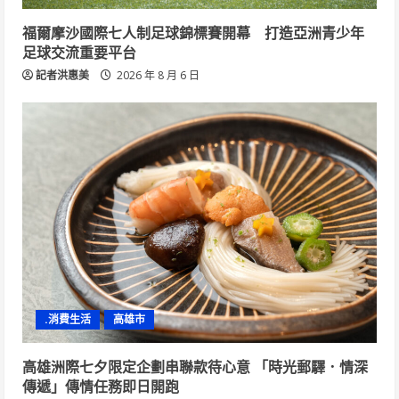
福爾摩沙國際七人制足球錦標賽開幕 打造亞洲青少年
足球交流重要平台
記者洪惠美
2026 年 8 月 6 日
.消費生活
高雄市
高雄洲際七夕限定企劃串聯款待心意 「時光郵驛．情深
傳遞」傳情任務即日開跑