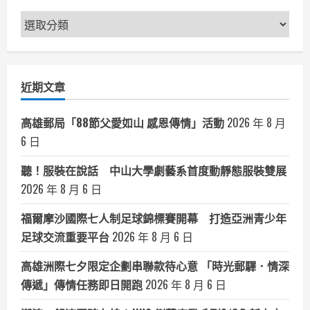
新
聞
分
類
近期文章
高雄郵局「88節父愛如山 感恩傳情」活動
2026 年 8 月
6 日
聽！服裝在說話 中山大學劇藝系首度動靜態服裝雙展
2026 年 8 月 6 日
福爾摩沙國際七人制足球錦標賽開幕 打造亞洲青少年
足球交流重要平台
2026 年 8 月 6 日
高雄洲際七夕限定企劃串聯款待心意 「時光郵驛．情深
傳遞」傳情任務即日開跑
2026 年 8 月 6 日