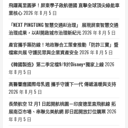
飛躍萬里圓夢！屏東學子啟航德國 直擊全球頂尖綠能車
業核心
2026 年 8 月 5 日
「NEXT PINGTUNG 智慧交通AI治理」 展現屏東智慧交通
治理成果，以AI開啟城市治理新紀元
2026 年 8 月 5 日
產官攜手築防線！地政聯合工策會推動「防詐三寶」暨
檔案共展 守護民眾與企業資產安全
2026 年 8 月 5 日
《韓國製造》第二季定檔9/9於Disney+獨家上線
2026
年 8 月 5 日
高醫響應國際母乳週 攜手守護下一代 傳遞溫暖與支持
2026 年 8 月 5 日
長榮航空 12 月1 日起開航桃園－印度德里直飛航線 拓
展南亞市場、串聯北美航網 即日起開放訂位購票
2026
年 8 月 5 日