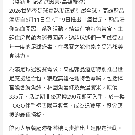
【寫新聞-記者洪惠美/高雄報導】
2026世界盃足球賽熱潮正式引爆全球，高雄翰品
酒店自6月11日至7月19日推出「瘋世足．翰品陪
你熱血開踢」系列活動，結合在地特色美食、主
題住房與館內消費回饋，邀請球迷們一同感受四
年一度的足球盛事，在觀賽之餘也能享受港都美
食魅力。
為滿足球迷觀賽需求，高雄翰品酒店特別推出世
足應援組合包，精選高雄在地特色零嘴，包括梓
官漁會魷魚絲、林園魚薯條及美濃饗米，原價
335元，活動期間優惠價290元即可入手，於一樓
TOGO伴手禮店限量販售，成為追賽事、聚會應
援的最佳搭檔。
館內人氣餐廳港都茶樓同步推出世足限定活動。