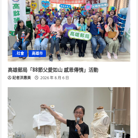
.社會
高雄市
高雄郵局「88節父愛如山 感恩傳情」活動
記者洪惠美
2026 年 8 月 6 日