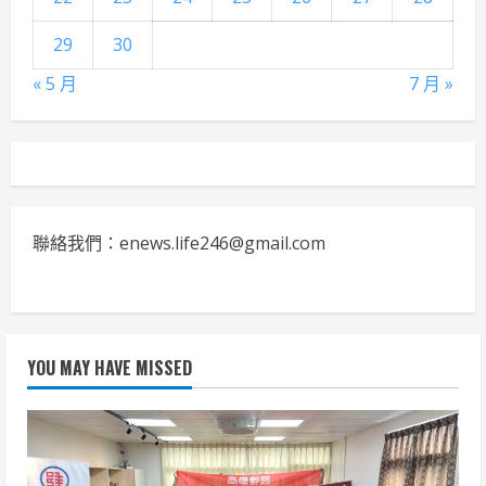
29
30
« 5 月
7 月 »
聯絡我們：enews.life246@gmail.com
YOU MAY HAVE MISSED