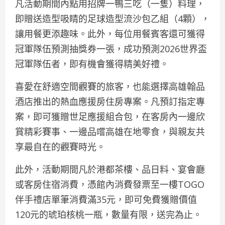
凡活動期間內點用招牌一鴨三吃（一隻）料理，
即贈送造型吸睛的足球造型流沙包乙組（4顆），
讓用餐更添趣味。此外，每位用餐賓客還可獲得
冠軍隊伍預測抽獎券一張，成功預測2026世界盃
冠軍隊伍者，即有機會獲得精美好禮。
喜愛在舒適空間觀賽的旅客，也能選擇高雄翰品
酒店推出的熱血應援房住房專案。凡預訂指定專
案，即可獲贈世足應援組合包，在客房內一邊欣
賞精彩賽事、一邊品嚐高雄在地零食，與親友共
享最自在的觀賽時光。
此外，活動期間凡於港都茶樓、品日料、宴會廳
或客房住宿消費，憑館內消費發票至一樓TOGO
伴手禮店單筆消費滿35元，即可免費獲贈價值
120元的琥珀核桃一瓶，數量有限，送完為止。