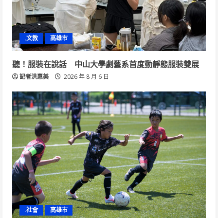
.文教
高雄市
聽！服裝在說話 中山大學劇藝系首度動靜態服裝雙展
記者洪惠美
2026 年 8 月 6 日
.社會
高雄市