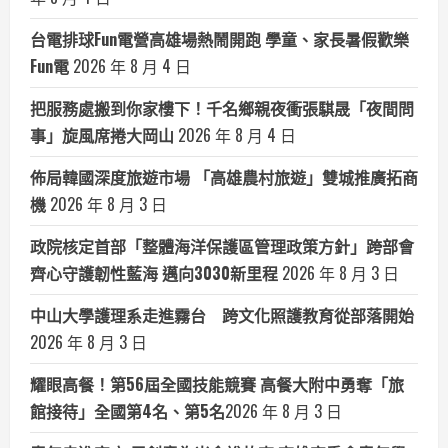
台電排球Fun電營高雄場熱鬧開跑 學童、家長暑假歡樂
Fun電
2026 年 8 月 4 日
把服務處搬到你家樓下！千名鄉親夜衝張騏晟「夜間問
事」旋風席捲大岡山
2026 年 8 月 4 日
佈局韓國深度旅遊市場 「高雄農村旅遊」雙城推廣拓商
機
2026 年 8 月 3 日
政院核定首部「整體海洋保護區管理政策方針」跨部會
齊心守護韌性藍海 邁向3030新里程
2026 年 8 月 3 日
中山大學護理系走進霧台 跨文化照護教育從部落開始
2026 年 8 月 3 日
耀眼高餐！第56屆全國技能競賽 高餐大附中勇奪「旅
館接待」全國第4名、第5名​
2026 年 8 月 3 日