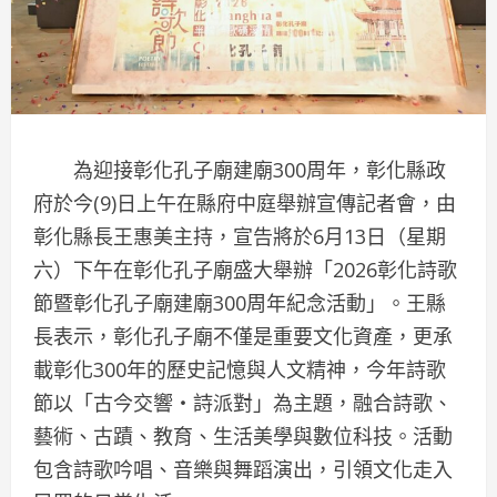
為迎接彰化孔子廟建廟300周年，彰化縣政
府於今(9)日上午在縣府中庭舉辦宣傳記者會，由
彰化縣長王惠美主持，宣告將於6月13日（星期
六）下午在彰化孔子廟盛大舉辦「2026彰化詩歌
節暨彰化孔子廟建廟300周年紀念活動」。王縣
長表示，彰化孔子廟不僅是重要文化資產，更承
載彰化300年的歷史記憶與人文精神，今年詩歌
節以「古今交響・詩派對」為主題，融合詩歌、
藝術、古蹟、教育、生活美學與數位科技。活動
包含詩歌吟唱、音樂與舞蹈演出，引領文化走入