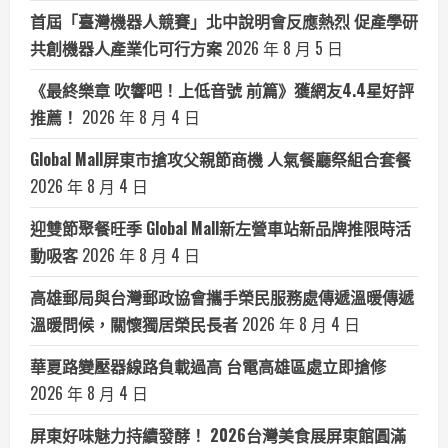
首屆「臺灣機器人競賽」北中說明會反應熱烈 促產學研
共創機器人產業化可行方案
2026 年 8 月 5 日
《最終樂章 吹響吧！上低音號 前篇》獲網友4.4星好評
推薦！
2026 年 8 月 4 日
Global Mall屏東市搶攻父親節商機 人氣餐廳祭組合套餐
2026 年 8 月 4 日
迎雙節聚餐旺季 Global Mall新左營車站新品牌推限時活
動吸客
2026 年 8 月 4 日
高雄郵局與台灣郵政協會攜手榮民服務處傳遞溫暖傳遞
溫暖問候，關懷獨居榮民長者
2026 年 8 月 4 日
華夏路變壓器線路負載過高 台電高雄區處立即搶修
2026 年 8 月 4 日
屏東好味魅力持續發酵！ 2026台灣美食展屏東館圓滿