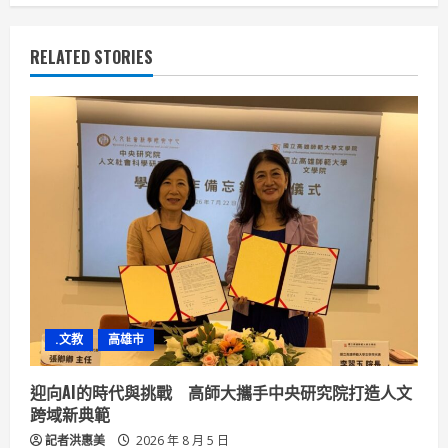
n
u
RELATED STORIES
e
R
e
a
d
i
n
.文教
高雄市
g
迎向AI的時代與挑戰 高師大攜手中央研究院打造人文
跨域新典範
記者洪惠美
2026 年 8 月 5 日