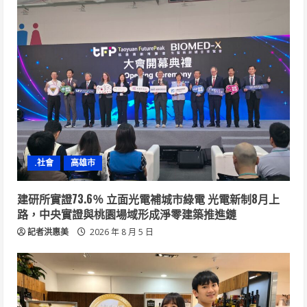
.社會
高雄市
建研所實證73.6％ 立面光電補城市綠電 光電新制8月上
路，中央實證與桃園場域形成淨零建築推進鏈
記者洪惠美
2026 年 8 月 5 日