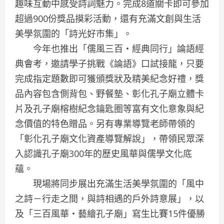
趣味互動中感受詩詞魅力。完成8道關卡即可參加
超過900份獎品摸彩活動，還有充滿文創與生活
美學氛圍的「詩光好市集」。
今年也推出「儒風三百・經典同行」論語經
典會考，邀請學子挑戰《論語》口試接龍，只要
完成指定題數即可獲頒獎狀及精美紀念好禮，獎
品內容包含側背包、野餐墊、彰化孔子廟立體卡
片及孔子廟榕樹紀念鑰匙圈等富有文化意象與紀
念價值的特色贈品。另有專業導覽老師帶領的
「彰化孔子廟文化資產導覽解說」，帶領民眾深
入認識孔子廟300年的歷史風華與儒學文化底
蘊。
現場將同步展出充滿生活美學氛圍的「風中
之詩－行走之間，與詩相遇的戶外詩意展」，以
及「三百風華・藝繪孔子廟」寫生比賽15件優勝