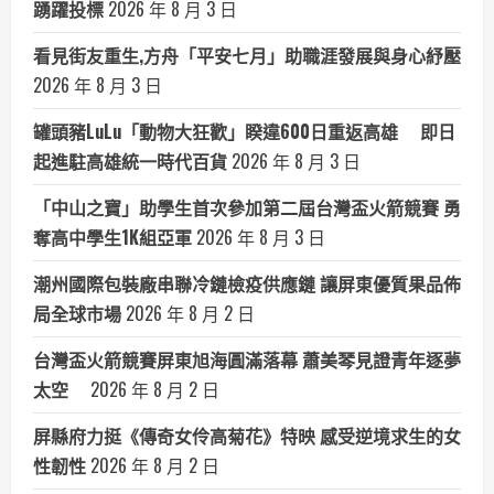
踴躍投標
2026 年 8 月 3 日
看見街友重生,方舟「平安七月」助職涯發展與身心紓壓
2026 年 8 月 3 日
罐頭豬LuLu「動物大狂歡」睽違600日重返高雄 即日
起進駐高雄統一時代百貨
2026 年 8 月 3 日
「中山之寶」助學生首次參加第二屆台灣盃火箭競賽 勇
奪高中學生1K組亞軍
2026 年 8 月 3 日
潮州國際包裝廠串聯冷鏈檢疫供應鏈 讓屏東優質果品佈
局全球市場
2026 年 8 月 2 日
台灣盃火箭競賽屏東旭海圓滿落幕 蕭美琴見證青年逐夢
太空
2026 年 8 月 2 日
屏縣府力挺《傳奇女伶高菊花》特映 感受逆境求生的女
性韌性
2026 年 8 月 2 日