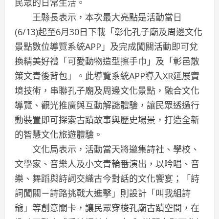
民眾的日常生活。
王縣長表示，本次最大亮點是活動當日
(6/13)起至6月30日下載「彰化孔子廟及周邊文化
景點數位導覽系統APP」及完成闖關活動即可兌
換精美好禮「可愛動物造型擦手巾」及「彰邑散
策文青後背包」。此導覽系統APP導入XR延展實
境技術，串聯孔子廟及周邊文化景點，融合文化
導覽、觀光推廣與互動解謎體驗，讓民眾透過行
動裝置即可探索古蹟故事與歷史場景，打造全新
的智慧文化旅遊體驗。
文化局表示，活動當天將邀集詩社、學校、
文學家、音樂人及小文青輪番演出，以吟唱、音
樂、舞蹈與詩詞交織古今對話的文化饗宴；「詩
詞闖關－詩路挑戰大進擊」則設計「叫我組詩
爺」等創意關卡，讓民眾穿梭孔廟古蹟空間，在