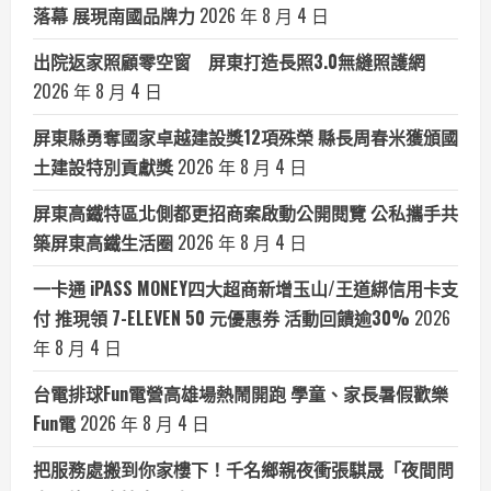
落幕 展現南國品牌力
2026 年 8 月 4 日
出院返家照顧零空窗 屏東打造長照3.0無縫照護網
2026 年 8 月 4 日
屏東縣勇奪國家卓越建設獎12項殊榮 縣長周春米獲頒國
土建設特別貢獻獎
2026 年 8 月 4 日
屏東高鐵特區北側都更招商案啟動公開閱覽 公私攜手共
築屏東高鐵生活圈
2026 年 8 月 4 日
一卡通 iPASS MONEY四大超商新增玉山/王道綁信用卡支
付 推現領 7-ELEVEN 50 元優惠券 活動回饋逾30%
2026
年 8 月 4 日
台電排球Fun電營高雄場熱鬧開跑 學童、家長暑假歡樂
Fun電
2026 年 8 月 4 日
把服務處搬到你家樓下！千名鄉親夜衝張騏晟「夜間問