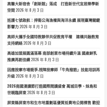
高醫大新宿舍「創新館」落成 打造新世代宜居樂學新
空間
2026 年 8 月 3 日
巡護七號啟航：捍衛公海漁權與海洋永續 展現臺灣關鍵
影響力
2026 年 8 月 3 日
高師大攜手全國特教夥伴共促教育平權 建構共融教育
支持網絡
2026 年 8 月 3 日
高雄加盟展圓滿落幕 南部創業市場持續升溫 國產鮮乳
推廣再創佳績
2026 年 8 月 3 日
因應按摩市場競爭.視障按摩師「牛角撥筋」技能培訓再
升級
2026 年 8 月 3 日
2026南國漫讀節打造國際閱讀盛會 萬城目學、妹島和
世親臨屏東
2026 年 8 月 3 日
屏東縣屏東市和生市地重劃區優質抵費地公開標售 歡迎