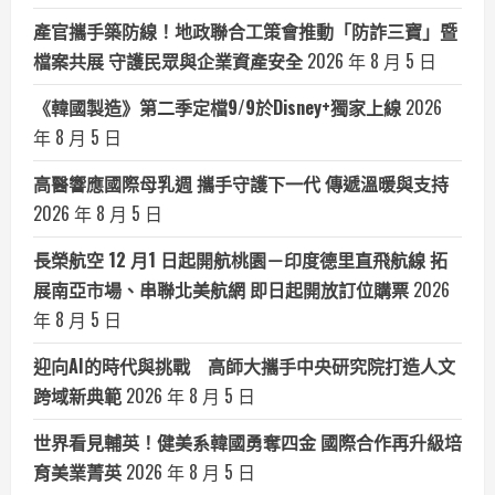
產官攜手築防線！地政聯合工策會推動「防詐三寶」暨
檔案共展 守護民眾與企業資產安全
2026 年 8 月 5 日
《韓國製造》第二季定檔9/9於Disney+獨家上線
2026
年 8 月 5 日
高醫響應國際母乳週 攜手守護下一代 傳遞溫暖與支持
2026 年 8 月 5 日
長榮航空 12 月1 日起開航桃園－印度德里直飛航線 拓
展南亞市場、串聯北美航網 即日起開放訂位購票
2026
年 8 月 5 日
迎向AI的時代與挑戰 高師大攜手中央研究院打造人文
跨域新典範
2026 年 8 月 5 日
世界看見輔英！健美系韓國勇奪四金 國際合作再升級培
育美業菁英
2026 年 8 月 5 日