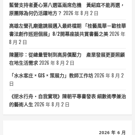
藍營支持者憂心第八選區兩席危機 黃紹庭不能再選，
原團隊為何仍活躍地方？
2026 年 8 月 2 日
高雄左營孔廟邀請展邁入最終檔期 「桂藝風華－歐桂華
書法創作巡迴個展」8/2開幕座談共賞書藝之美
2026 年
8 月 2 日
陳麗珍：從總量管制到高房價壓力 產業發展更要照顧
在地生活需求
2026 年 8 月 2 日
「水水客庄 × GIS × 策展力」教師工作坊
2026 年 8 月 2
日
《逆水行舟・自我實現》陳朝平專書發表 細數術學兼治
的藝術人生
2026 年 8 月 2 日
2026 年 6 月