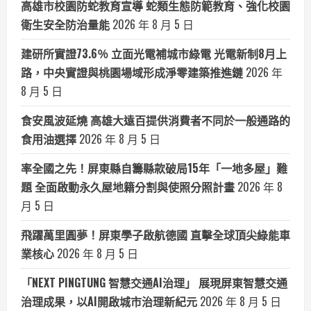
高雄市校園防蛇教育宣導 蛇類生態防範教育、強化校園
衛生安全防治量能
2026 年 8 月 5 日
建研所實證73.6％ 立面光電補城市綠電 光電新制8月上
路，中央實證與桃園場域形成淨零建築推進鏈
2026 年
8 月 5 日
食安風波延燒 高雄大遠百提供消費者不同於一般通路的
食用油選擇
2026 年 8 月 5 日
率全國之先！屏東縣自籌縣款破局15年「一地多屋」難
題 全面啟動永久屋地籍分割與使照分照計畫
2026 年 8
月 5 日
飛躍萬里圓夢！屏東學子啟航德國 直擊全球頂尖綠能車
業核心
2026 年 8 月 5 日
「NEXT PINGTUNG 智慧交通AI治理」 展現屏東智慧交通
治理成果，以AI開啟城市治理新紀元
2026 年 8 月 5 日