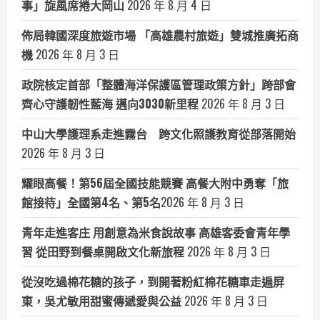
事」旋風席捲大岡山
2026 年 8 月 4 日
佈局韓國深度旅遊市場 「高雄農村旅遊」雙城推廣拓商
機
2026 年 8 月 3 日
政院核定首部「整體海洋保護區管理政策方針」跨部會
齊心守護韌性藍海 邁向3030新里程
2026 年 8 月 3 日
中山大學護理系走進霧台 跨文化照護教育從部落開始
2026 年 8 月 3 日
耀眼高餐！第56屆全國技能競賽 高餐大附中勇奪「旅
館接待」全國第4名、第5名​
2026 年 8 月 3 日
青年走進客庄 用創意為米食說故事 高雄客委會青年學
習 從田野到餐桌開啟文化新旅程
2026 年 8 月 3 日
從沒吃過棉花糖的孩子，到開著粉紅棉花糖車走遍屏
東，吳尤敏用甜蜜傳遞愛與公益
2026 年 8 月 3 日