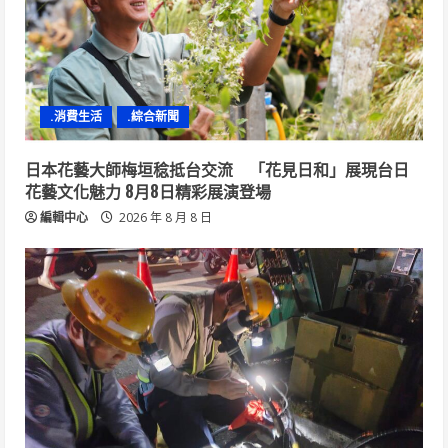
.消費生活
.綜合新聞
日本花藝大師梅垣稔抵台交流 「花見日和」展現台日
花藝文化魅力 8月8日精彩展演登場
編輯中心
2026 年 8 月 8 日