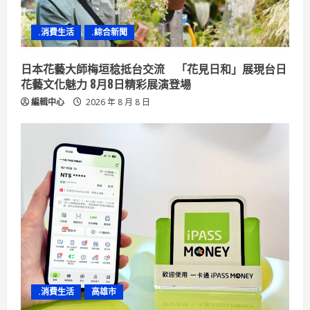
i
n
.消費生活
.綜合新聞
g
日本花藝大師梅垣稔抵台交流 「花見日和」展現台日
花藝文化魅力 8月8日精彩展演登場
編輯中心
2026 年 8 月 8 日
.消費生活
高雄市