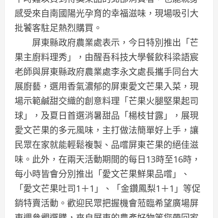
感受來自南國陽光孕育的幸福滋味，現場吸引大
批饕客駐足熱烈購買。
屏東縣政府農業處表示，今日特別推出「芒
果主廚料理秀」，由醒吾科技大學餐飲科梁語宸
老師與屏東縣政府農業處李永文處長攜手同台大
展廚藝，選用香氣濃郁的屏東愛文芒果入菜，現
場示範鹹甜交織的創意料理「芒果火腿堅果起司
球」，及夏日首選消暑甜品「楊枝甘露」，展現
愛文芒果的多元風味，主打做法簡單好上手，讓
民眾在家就能輕鬆複製、品嚐屏東芒果的絕佳滋
味。此外，在兩天活動期間的每日13時至16時，
每小時皆會分別推出「愛文芒果鮮果品嚐」、
「愛文芒果吐司1＋1」、「金鑽鳳梨1＋1」等促
銷特賣活動。歡迎民眾把握機會蒞臨希望廣場屏
東週參觀選購，來自屏東的農產好物等您帶回家