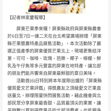
【記者林家慶報導】
屏東芒果季來囉！屏東縣政府與屏東縣農會
於6日至7日一連二天在台北希望廣場辦理「屏東
縣芒果暨農特產品展售活動」，本次活動除了嚴
選正值產季的屏東優質芒果北上，現場更集結洋
蔥、可可、咖啡、玫瑰、芭樂、椰子、檸檬、鮮
乳及午仔魚等多元豐富的屏東在地特產，讓北部
的朋友們能共饗來自屏東最鮮甜的夏日美味。
活動首(6)日特別將本年度剛出爐的「屏東縣
優質愛文芒果評鑑」得獎農友之頂級愛文芒果直
送臺北，辦理限量快閃展售活動，藉此機會與北
部民眾分享屏東最香甜、品質最頂尖的果實，讓
平時難以買到得獎果品的北部消費者，也能親身