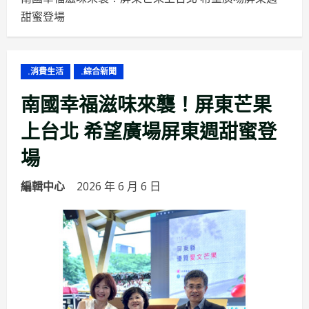
甜蜜登場
.消費生活
.綜合新聞
南國幸福滋味來襲！屏東芒果
上台北 希望廣場屏東週甜蜜登
場
編輯中心
2026 年 6 月 6 日