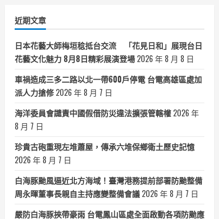
類
近期文章
日本花藝大師梅垣稔抵台交流 「花見日和」展現台日
花藝文化魅力 8月8日精彩展演登場
2026 年 8 月 8 日
車禍造成三多二路以北一帶600戶停電 台電高雄區處加
派人力搶修
2026 年 8 月 7 日
海洋委員會譴責中國假借防災違法擴張管轄權
2026 年
8 月 7 日
珍貴古砲重現左堆蕭屋，傳承六堆保鄉衛土歷史記憶
2026 年 8 月 7 日
白海豚颱風逼近北方海域！臺灣港務提前部署防颱整備
周永暉董事長親自主持應變整備會議
2026 年 8 月 7 日
嚴防白海豚挾帶豪雨 台電鳳山區處全面啟動各項防颱應