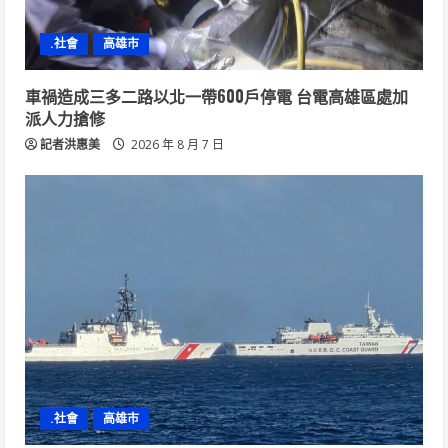
.社會
高雄市
車禍造成三多二路以北一帶600戶停電 台電高雄區處加
派人力搶修
記者洪惠美
2026 年 8 月 7 日
.社會
高雄市