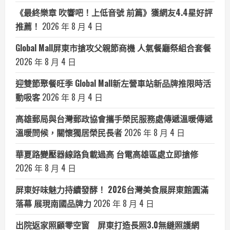
《最終樂章 吹響吧！上低音號 前篇》獲網友4.4星好評
推薦！
2026 年 8 月 4 日
Global Mall屏東市搶攻父親節商機 人氣餐廳祭組合套餐
2026 年 8 月 4 日
迎雙節聚餐旺季 Global Mall新左營車站新品牌推限時活
動吸客
2026 年 8 月 4 日
高雄郵局與台灣郵政協會攜手榮民服務處傳遞溫暖傳遞
溫暖問候，關懷獨居榮民長者
2026 年 8 月 4 日
華夏路變壓器線路負載過高 台電高雄區處立即搶修
2026 年 8 月 4 日
屏東好味魅力持續發酵！ 2026台灣美食展屏東館圓滿
落幕 展現南國品牌力
2026 年 8 月 4 日
出院返家照顧零空窗 屏東打造長照3.0無縫照護網