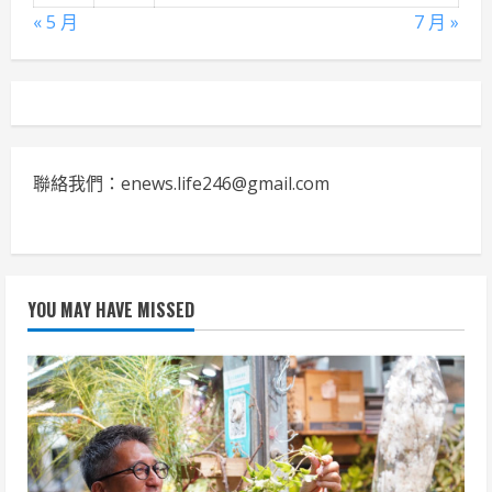
« 5 月
7 月 »
聯絡我們：enews.life246@gmail.com
YOU MAY HAVE MISSED