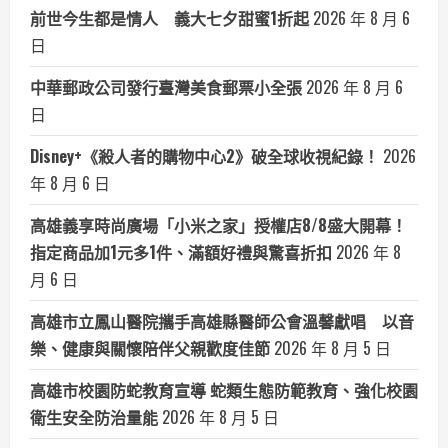
前世今生都是情人 義大七夕甜蜜1折起
2026 年 8 月 6
日
中華郵政公司發行臺灣美食郵票小全張
2026 年 8 月 6
日
Disney+《殺人者的購物中心2》破全球收視紀錄！
2026
年 8 月 6 日
高雄義享時尚廣場「小米之家」授權店8/8盛大開幕！
指定商品加1元多1件、滿額好禮與驚喜折扣
2026 年 8
月 6 日
高雄市立鳳山醫院攜手高雄縣醫師公會溫馨獻唱 以音
樂、健康與關懷陪伴父親歡度佳節
2026 年 8 月 5 日
高雄市校園防蛇教育宣導 蛇類生態防範教育、強化校園
衛生安全防治量能
2026 年 8 月 5 日