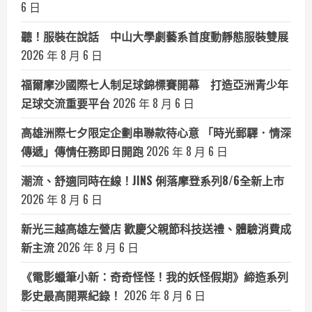
6 日
聽！服裝在說話 中山大學劇藝系首度動靜態服裝雙展
2026 年 8 月 6 日
福爾摩沙國際七人制足球錦標賽開幕 打造亞洲青少年
足球交流重要平台
2026 年 8 月 6 日
高雄洲際七夕限定企劃串聯款待心意 「時光郵驛．情深
傳遞」傳情任務即日開跑
2026 年 8 月 6 日
潮流、舒適同時在線！JINS 俐落摩登系列8/6全新上市
2026 年 8 月 6 日
新光三越高雄左營店 歡慶父親節科技送禮、體驗消費成
新主流
2026 年 8 月 6 日
《電影蠟筆小新：奇奇怪怪！我的妖怪假期》締造系列
影史最高開票紀錄！
2026 年 8 月 6 日