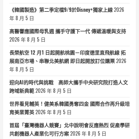
《韓國製造》第二季定檔9/9於Disney+獨家上線
2026
年 8 月 5 日
高醫響應國際母乳週 攜手守護下一代 傳遞溫暖與支持
2026 年 8 月 5 日
長榮航空 12 月1 日起開航桃園－印度德里直飛航線 拓
展南亞市場、串聯北美航網 即日起開放訂位購票
2026
年 8 月 5 日
迎向AI的時代與挑戰 高師大攜手中央研究院打造人文
跨域新典範
2026 年 8 月 5 日
世界看見輔英！健美系韓國勇奪四金 國際合作再升級培
育美業菁英
2026 年 8 月 5 日
首屆「臺灣機器人競賽」北中說明會反應熱烈 促產學研
共創機器人產業化可行方案
2026 年 8 月 5 日