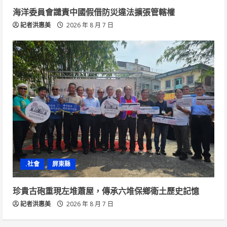
海洋委員會譴責中國假借防災違法擴張管轄權
記者洪惠美
2026 年 8 月 7 日
.社會
屏東縣
珍貴古砲重現左堆蕭屋，傳承六堆保鄉衛土歷史記憶
記者洪惠美
2026 年 8 月 7 日