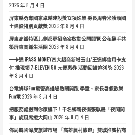
2026 年 8 月 4 日
屏東縣勇奪國家卓越建設獎12項殊榮 縣長周春米獲頒國
土建設特別貢獻獎
2026 年 8 月 4 日
屏東高鐵特區北側都更招商案啟動公開閱覽 公私攜手共
築屏東高鐵生活圈
2026 年 8 月 4 日
一卡通 iPASS MONEY四大超商新增玉山/王道綁信用卡支
付 推現領 7-ELEVEN 50 元優惠券 活動回饋逾30%
2026
年 8 月 4 日
台電排球Fun電營高雄場熱鬧開跑 學童、家長暑假歡樂
Fun電
2026 年 8 月 4 日
把服務處搬到你家樓下！千名鄉親夜衝張騏晟「夜間問
事」旋風席捲大岡山
2026 年 8 月 4 日
佈局韓國深度旅遊市場 「高雄農村旅遊」雙城推廣拓商