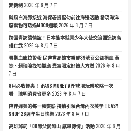
變機制
2026 年 8 月 7 日
颱風白海豚接近 海保署提醒勿前往海邊活動 發現海洋
廢棄物可透過MDCN通報
2026 年 8 月 7 日
跨國青訪續情誼！日本熊本縣青少年大使交流團造訪高
雄仁武
2026 年 8 月 7 日
暑期血庫拉警報 民進黨高雄市黨部89號召公益捐血 黃
捷、賴瑞隆挽袖響應 豐富限定好禮大方送
2026 年 8 月
7 日
8月必收優惠！ iPASS MONEY APP吃喝玩樂攻略一次
看 聰明消費省更多
2026 年 8 月 7 日
陪伴妳美的每一種姿態 持續引領台灣內衣美學！EASY
SHOP 26週年生日快樂
2026 年 8 月 7 日
高雄郵局「88節父愛如山 感恩傳情」活動
2026 年 8 月