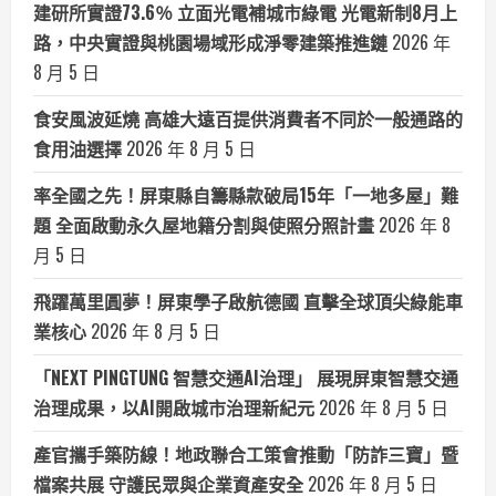
建研所實證73.6％ 立面光電補城市綠電 光電新制8月上
路，中央實證與桃園場域形成淨零建築推進鏈
2026 年
8 月 5 日
食安風波延燒 高雄大遠百提供消費者不同於一般通路的
食用油選擇
2026 年 8 月 5 日
率全國之先！屏東縣自籌縣款破局15年「一地多屋」難
題 全面啟動永久屋地籍分割與使照分照計畫
2026 年 8
月 5 日
飛躍萬里圓夢！屏東學子啟航德國 直擊全球頂尖綠能車
業核心
2026 年 8 月 5 日
「NEXT PINGTUNG 智慧交通AI治理」 展現屏東智慧交通
治理成果，以AI開啟城市治理新紀元
2026 年 8 月 5 日
產官攜手築防線！地政聯合工策會推動「防詐三寶」暨
檔案共展 守護民眾與企業資產安全
2026 年 8 月 5 日