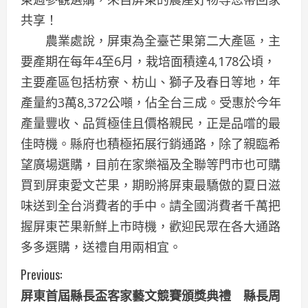
共享！
農業處說，屏東為全臺芒果第二大產區，主
要產期在每年4至6月，栽培面積達4,178公頃，
主要產區包括枋寮、枋山、獅子及春日等地，年
產量約3萬8,372公噸，佔全台三成。受惠於今年
產量豐收、品質極佳且價格親民，正是品嚐的最
佳時機。縣府也積極拓展行銷通路，除了親臨希
望廣場選購，目前在家樂福及全聯等門市也可購
買到屏東愛文芒果，期盼將屏東最驕傲的夏日滋
味送到全台消費者的手中。請全國消費者千萬把
握屏東芒果新鮮上市時機，歡迎民眾在各大通路
多多選購，送禮自用兩相宜。
C
Previous:
屏東首屆縣長盃客家藝文競賽頒獎典禮 縣長周
o