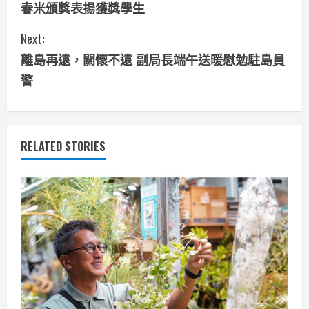
春米頒獎表揚獲獎學生
n
Next:
t
離島再遠，關懷不遠 副局長端午送暖慰勉駐島員
i
警
n
u
RELATED STORIES
e
R
e
a
d