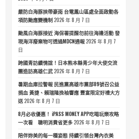
嚴防白海豚挾帶豪雨 台電鳳山區處全面啟動各
項防颱應變機制
2026 年 8 月 7 日
颱風白海豚接近 海保署提醒勿前往海邊活動 發
現海洋廢棄物可透過MDCN通報
2026 年 8 月 7
日
跨國青訪續情誼！日本熊本縣青少年大使交流
團造訪高雄仁武
2026 年 8 月 7 日
暑期血庫拉警報 民進黨高雄市黨部89號召公益
捐血 黃捷、賴瑞隆挽袖響應 豐富限定好禮大方
送
2026 年 8 月 7 日
8月必收優惠！ iPASS MONEY APP吃喝玩樂攻略
一次看 聰明消費省更多
2026 年 8 月 7 日
陪伴妳美的每一種姿態 持續引領台灣內衣美