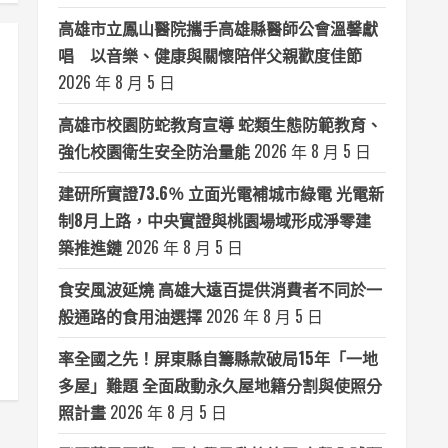
高雄市立鳳山醫院攜手高雄縣醫師公會溫馨獻
唱 以音樂、健康與關懷陪伴父親歡度佳節
2026 年 8 月 5 日
高雄市校園防蛇教育宣導 蛇類生態防範教育、
強化校園衛生安全防治量能
2026 年 8 月 5 日
建研所實證73.6％ 立面光電補城市綠電 光電新
制8月上路，中央實證與桃園場域形成淨零建
築推進鏈
2026 年 8 月 5 日
食安風波延燒 高雄大遠百提供消費者不同於一
般通路的食用油選擇
2026 年 8 月 5 日
率全國之先！屏東縣自籌縣款破局15年「一地
多屋」難題 全面啟動永久屋地籍分割與使照分
照計畫
2026 年 8 月 5 日