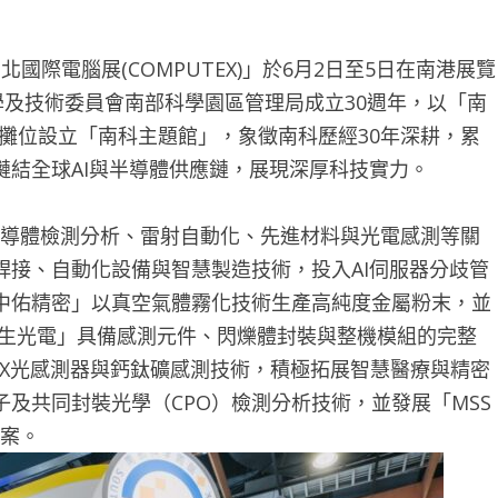
國際電腦展(COMPUTEX)」於6月2日至5日在南港展覽
學及技術委員會南部科學園區管理局成立30週年，以「南
1a攤位設立「南科主題館」，象徵南科歷經30年深耕，累
結全球AI與半導體供應鏈，展現深厚科技實力。
半導體檢測分析、雷射自動化、先進材料與光電感測等關
銲接、自動化設備與智慧製造技術，投入AI伺服器分歧管
中佑精密」以真空氣體霧化技術生產高純度金屬粉末，並
睿生光電」具備感測元件、閃爍體封裝與整機模組的完整
性X光感測器與鈣鈦礦感測技術，積極拓展智慧醫療與精密
及共同封裝光學（CPO）檢測分析技術，並發展「MSS
方案。