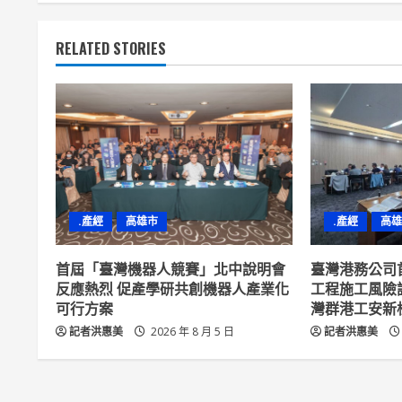
t
RELATED STORIES
i
n
u
e
R
.產經
高雄市
.產經
高雄
e
首屆「臺灣機器人競賽」北中說明會
臺灣港務公司
a
反應熱烈 促產學研共創機器人產業化
工程施工風險
可行方案
灣群港工安新
d
記者洪惠美
2026 年 8 月 5 日
記者洪惠美
i