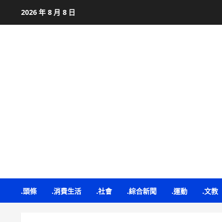
Skip
2026 年 8 月 8 日
to
content
.頭條
.消費生活
.社會
.綜合新聞
.運動
.文教