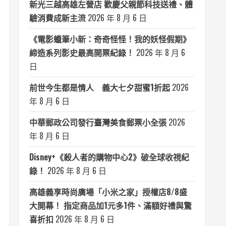
新光三越高雄左營店 歡慶父親節科技送禮、體
驗消費成新主流
2026 年 8 月 6 日
《電影蠟筆小新：奇奇怪怪！我的妖怪假期》
締造系列影史最高開票紀錄！
2026 年 8 月 6
日
前世今生都是情人 義大七夕甜蜜1折起
2026
年 8 月 6 日
中華郵政公司發行臺灣美食郵票小全張
2026
年 8 月 6 日
Disney+《殺人者的購物中心2》破全球收視紀
錄！
2026 年 8 月 6 日
高雄義享時尚廣場「小米之家」授權店8/8盛
大開幕！ 指定商品加1元多1件、滿額好禮與驚
喜折扣
2026 年 8 月 6 日