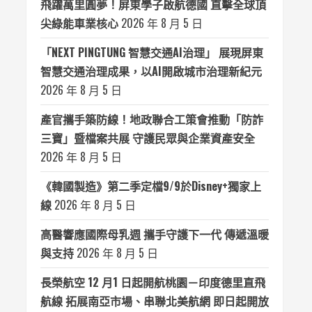
飛躍萬里圓夢！屏東學子啟航德國 直擊全球頂
尖綠能車業核心
2026 年 8 月 5 日
「NEXT PINGTUNG 智慧交通AI治理」 展現屏東
智慧交通治理成果，以AI開啟城市治理新紀元
2026 年 8 月 5 日
產官攜手築防線！地政聯合工策會推動「防詐
三寶」暨檔案共展 守護民眾與企業資產安全
2026 年 8 月 5 日
《韓國製造》第二季定檔9/9於Disney+獨家上
線
2026 年 8 月 5 日
高醫響應國際母乳週 攜手守護下一代 傳遞溫暖
與支持
2026 年 8 月 5 日
長榮航空 12 月1 日起開航桃園－印度德里直飛
航線 拓展南亞市場、串聯北美航網 即日起開放