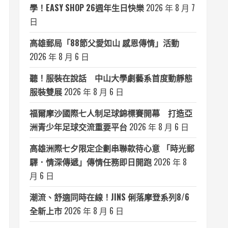
學！EASY SHOP 26週年生日快樂
2026 年 8 月 7
日
高雄郵局「88節父愛如山 感恩傳情」活動
2026 年 8 月 6 日
聽！服裝在說話 中山大學劇藝系首度動靜態
服裝雙展
2026 年 8 月 6 日
福爾摩沙國際七人制足球錦標賽開幕 打造亞
洲青少年足球交流重要平台
2026 年 8 月 6 日
高雄洲際七夕限定企劃串聯款待心意 「時光郵
驛．情深傳遞」傳情任務即日開跑
2026 年 8
月 6 日
潮流、舒適同時在線！JINS 俐落摩登系列8/6
全新上市
2026 年 8 月 6 日