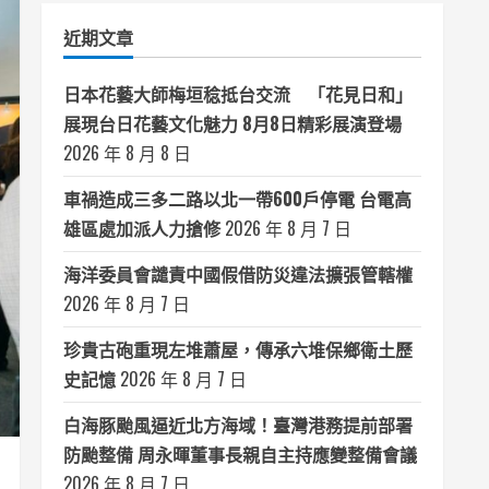
類
近期文章
日本花藝大師梅垣稔抵台交流 「花見日和」
展現台日花藝文化魅力 8月8日精彩展演登場
2026 年 8 月 8 日
車禍造成三多二路以北一帶600戶停電 台電高
雄區處加派人力搶修
2026 年 8 月 7 日
海洋委員會譴責中國假借防災違法擴張管轄權
2026 年 8 月 7 日
珍貴古砲重現左堆蕭屋，傳承六堆保鄉衛土歷
史記憶
2026 年 8 月 7 日
白海豚颱風逼近北方海域！臺灣港務提前部署
防颱整備 周永暉董事長親自主持應變整備會議
2026 年 8 月 7 日