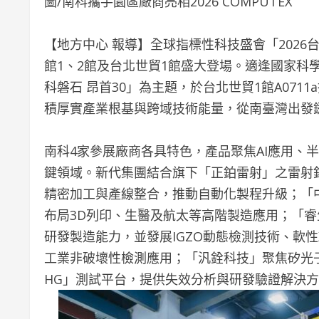
圖/南科攜手園區廠商亮相2026 COMPUTEX
【地方中心 報導】全球指標性科技盛會「2026台北
館1、2館及台北世貿1館盛大登場。適逢國家科
科磐石 昂首30」為主題，於台北世貿1館A071
積厚實產業根基與跨域技術能量，從南臺灣出發鏈
南科4家參展廠商各具特色，產品聚焦AI應用、
鍵領域。新代集團結合旗下「正鉑雷射」之雷射
精密加工與產線整合，推動自動化製程升級；「
布局3D列印、生醫及航太等高階製造應用；「
研發製造能力，並發展IGZO動態檢測技術、軟
工業非破壞性檢測應用；「汎銓科技」聚焦矽光子
HG」測試平台，提供失效分析與研發驗證解決