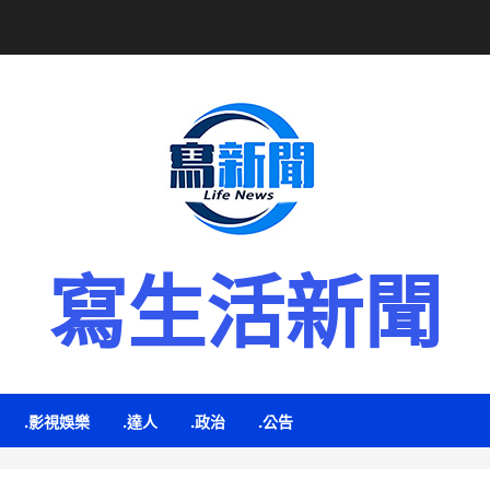
寫生活新聞
.影視娛樂
.達人
.政治
.公告