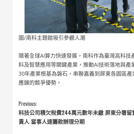
圖/南科主題館吸引參觀人潮
隨著全球AI算力快速發展，南科作為臺灣高科
料及智慧應用等關鍵產業，推動AI技術落地與產
30年產業根基為磐石，串聯嘉義到屏東各園區產
應鏈的競爭優勢。
C
Previous:
科技公司積欠稅費244萬元數年未繳 屏東分署留
o
責人 當事人速籌款辦理分期
n