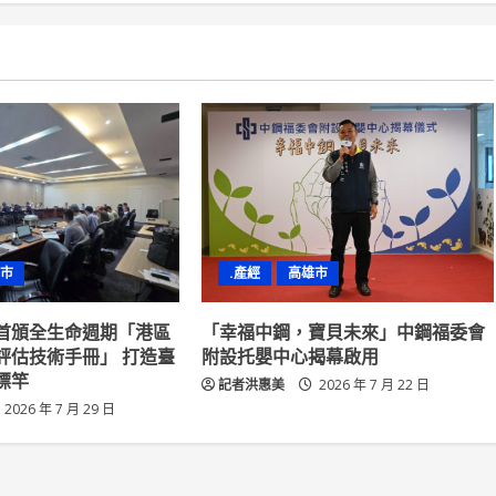
市
.產經
高雄市
首頒全生命週期「港區
「幸福中鋼，寶貝未來」中鋼福委會
評估技術手冊」 打造臺
附設托嬰中心揭幕啟用
標竿
記者洪惠美
2026 年 7 月 22 日
2026 年 7 月 29 日