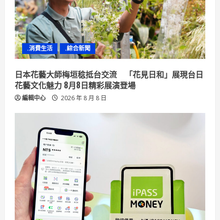
d
i
n
.消費生活
.綜合新聞
g
日本花藝大師梅垣稔抵台交流 「花見日和」展現台日
花藝文化魅力 8月8日精彩展演登場
編輯中心
2026 年 8 月 8 日