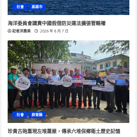
.社會
高雄市
海洋委員會譴責中國假借防災違法擴張管轄權
記者洪惠美
2026 年 8 月 7 日
.社會
屏東縣
珍貴古砲重現左堆蕭屋，傳承六堆保鄉衛土歷史記憶