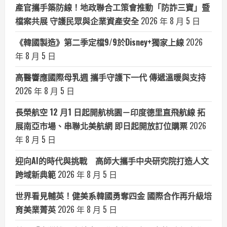
產官攜手築防線！地政聯合工策會推動「防詐三寶」暨
檔案共展 守護民眾與企業資產安全
2026 年 8 月 5 日
《韓國製造》第二季定檔9/9於Disney+獨家上線
2026
年 8 月 5 日
高醫響應國際母乳週 攜手守護下一代 傳遞溫暖與支持
2026 年 8 月 5 日
長榮航空 12 月1 日起開航桃園－印度德里直飛航線 拓
展南亞市場、串聯北美航網 即日起開放訂位購票
2026
年 8 月 5 日
迎向AI的時代與挑戰 高師大攜手中央研究院打造人文
跨域新典範
2026 年 8 月 5 日
世界看見輔英！健美系韓國勇奪四金 國際合作再升級培
育美業菁英
2026 年 8 月 5 日