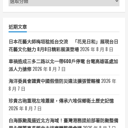
聞
分
類
近期文章
日本花藝大師梅垣稔抵台交流 「花見日和」展現台日
花藝文化魅力 8月8日精彩展演登場
2026 年 8 月 8 日
車禍造成三多二路以北一帶600戶停電 台電高雄區處加
派人力搶修
2026 年 8 月 7 日
海洋委員會譴責中國假借防災違法擴張管轄權
2026 年
8 月 7 日
珍貴古砲重現左堆蕭屋，傳承六堆保鄉衛土歷史記憶
2026 年 8 月 7 日
白海豚颱風逼近北方海域！臺灣港務提前部署防颱整備