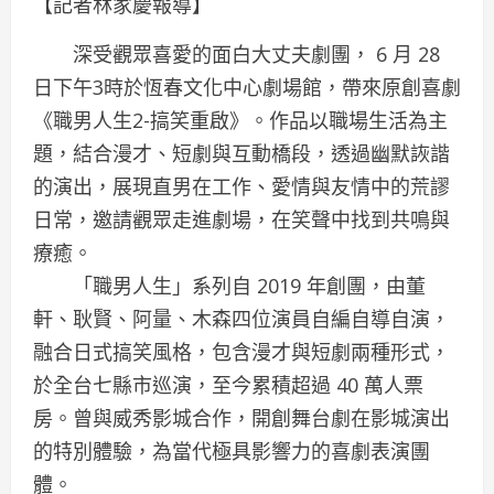
【記者林家慶報導】
深受觀眾喜愛的面白大丈夫劇團， 6 月 28
日下午3時於恆春文化中心劇場館，帶來原創喜劇
《職男人生2-搞笑重啟》。作品以職場生活為主
題，結合漫才、短劇與互動橋段，透過幽默詼諧
的演出，展現直男在工作、愛情與友情中的荒謬
日常，邀請觀眾走進劇場，在笑聲中找到共鳴與
療癒。
「職男人生」系列自 2019 年創團，由董
軒、耿賢、阿量、木森四位演員自編自導自演，
融合日式搞笑風格，包含漫才與短劇兩種形式，
於全台七縣市巡演，至今累積超過 40 萬人票
房。曾與威秀影城合作，開創舞台劇在影城演出
的特別體驗，為當代極具影響力的喜劇表演團
體。