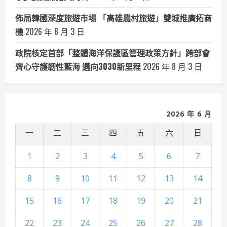
佈局韓國深度旅遊市場 「高雄農村旅遊」雙城推廣拓商
機
2026 年 8 月 3 日
政院核定首部「整體海洋保護區管理政策方針」跨部會
齊心守護韌性藍海 邁向3030新里程
2026 年 8 月 3 日
2026 年 6 月
一
二
三
四
五
六
日
1
2
3
4
5
6
7
8
9
10
11
12
13
14
15
16
17
18
19
20
21
22
23
24
25
26
27
28