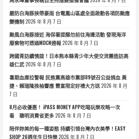
周永暉董事長親自主持應變整備會議
2026 年 8 月 7 日
嚴防白海豚挾帶豪雨 台電鳳山區處全面啟動各項防颱應
變機制
2026 年 8 月 7 日
颱風白海豚接近 海保署提醒勿前往海邊活動 發現海洋
廢棄物可透過MDCN通報
2026 年 8 月 7 日
跨國青訪續情誼！日本熊本縣青少年大使交流團造訪高
雄仁武
2026 年 8 月 7 日
暑期血庫拉警報 民進黨高雄市黨部89號召公益捐血 黃
捷、賴瑞隆挽袖響應 豐富限定好禮大方送
2026 年 8 月
7 日
8月必收優惠！ iPASS MONEY APP吃喝玩樂攻略一次
看 聰明消費省更多
2026 年 8 月 7 日
陪伴妳美的每一種姿態 持續引領台灣內衣美學！EASY
SHOP 26週年生日快樂
2026 年 8 月 7 日