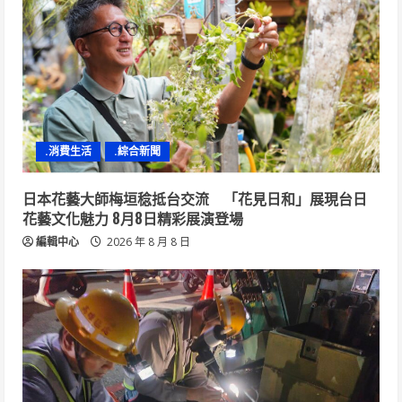
.消費生活
.綜合新聞
日本花藝大師梅垣稔抵台交流 「花見日和」展現台日
花藝文化魅力 8月8日精彩展演登場
編輯中心
2026 年 8 月 8 日