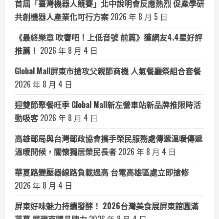
首屆「臺灣機器人競賽」北中說明會反應熱烈 促產學研
共創機器人產業化可行方案
2026 年 8 月 5 日
《最終樂章 吹響吧！上低音號 前篇》獲網友4.4星好評
推薦！
2026 年 8 月 4 日
Global Mall屏東市搶攻父親節商機 人氣餐廳祭組合套餐
2026 年 8 月 4 日
迎雙節聚餐旺季 Global Mall新左營車站新品牌推限時活
動吸客
2026 年 8 月 4 日
高雄郵局與台灣郵政協會攜手榮民服務處傳遞溫暖傳遞
溫暖問候，關懷獨居榮民長者
2026 年 8 月 4 日
華夏路變壓器線路負載過高 台電高雄區處立即搶修
2026 年 8 月 4 日
屏東好味魅力持續發酵！ 2026台灣美食展屏東館圓滿