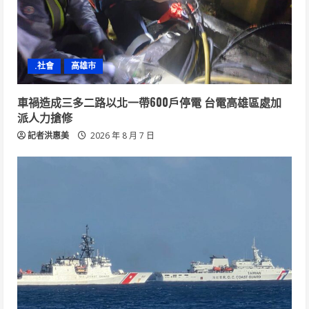
.社會
高雄市
車禍造成三多二路以北一帶600戶停電 台電高雄區處加
派人力搶修
記者洪惠美
2026 年 8 月 7 日