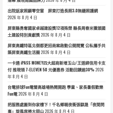
落幕 展現南國品牌力
2026 年 8 月 4 日
出院返家照顧零空窗 屏東打造長照3.0無縫照護網
2026 年 8 月 4 日
屏東縣勇奪國家卓越建設獎12項殊榮 縣長周春米獲頒國
土建設特別貢獻獎
2026 年 8 月 4 日
屏東高鐵特區北側都更招商案啟動公開閱覽 公私攜手共
築屏東高鐵生活圈
2026 年 8 月 4 日
一卡通 iPASS MONEY四大超商新增玉山/王道綁信用卡支
付 推現領 7-ELEVEN 50 元優惠券 活動回饋逾30%
2026
年 8 月 4 日
台電排球Fun電營高雄場熱鬧開跑 學童、家長暑假歡樂
Fun電
2026 年 8 月 4 日
把服務處搬到你家樓下！千名鄉親夜衝張騏晟「夜間問
事」旋風席捲大岡山
2026 年 8 月 4 日