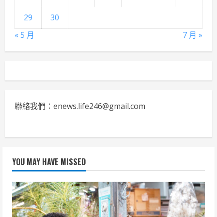
29
30
« 5 月
7 月 »
聯絡我們：enews.life246@gmail.com
YOU MAY HAVE MISSED