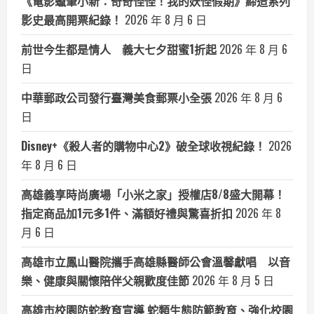
《電影蠟筆小新：奇奇怪怪！我的妖怪假期》締造系列
影史最高開票紀錄！
2026 年 8 月 6 日
前世今生都是情人 義大七夕甜蜜1折起
2026 年 8 月 6
日
中華郵政公司發行臺灣美食郵票小全張
2026 年 8 月 6
日
Disney+《殺人者的購物中心2》破全球收視紀錄！
2026
年 8 月 6 日
高雄義享時尚廣場「小米之家」授權店8/8盛大開幕！
指定商品加1元多1件、滿額好禮與驚喜折扣
2026 年 8
月 6 日
高雄市立鳳山醫院攜手高雄縣醫師公會溫馨獻唱 以音
樂、健康與關懷陪伴父親歡度佳節
2026 年 8 月 5 日
高雄市校園防蛇教育宣導 蛇類生態防範教育、強化校園