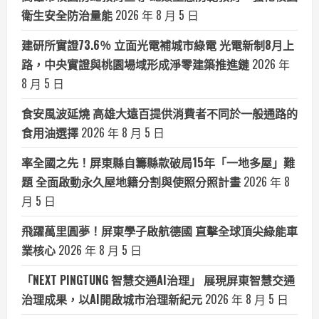
衛生安全防治量能
2026 年 8 月 5 日
建研所實證73.6％ 立面光電補城市綠電 光電新制8月上
路，中央實證與桃園場域形成淨零建築推進鏈
2026 年
8 月 5 日
食安風波延燒 高雄大遠百提供消費者不同於一般通路的
食用油選擇
2026 年 8 月 5 日
率全國之先！屏東縣自籌縣款破局15年「一地多屋」難
題 全面啟動永久屋地籍分割與使照分照計畫
2026 年 8
月 5 日
飛躍萬里圓夢！屏東學子啟航德國 直擊全球頂尖綠能車
業核心
2026 年 8 月 5 日
「NEXT PINGTUNG 智慧交通AI治理」 展現屏東智慧交通
治理成果，以AI開啟城市治理新紀元
2026 年 8 月 5 日