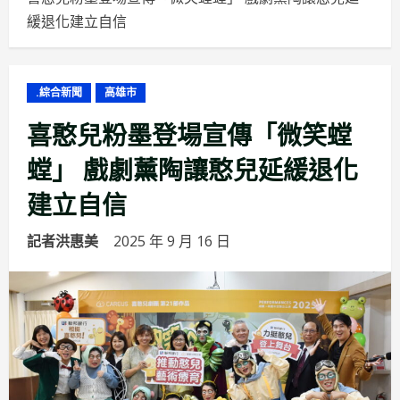
緩退化建立自信
.綜合新聞
高雄市
喜憨兒粉墨登場宣傳「微笑螳
螳」 戲劇薰陶讓憨兒延緩退化
建立自信
記者洪惠美
2025 年 9 月 16 日