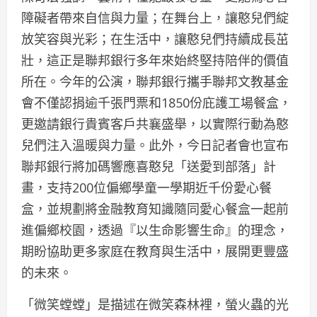
障礙者帶來自信與力量；在舞台上，讓憨兒們綻
放笑容與光彩；在生活中，讓憨兒們持續成長茁
壯，這正是聯邦銀行多年來始終堅持陪伴的價值
所在。今年的公演，聯邦銀行攜手聯邦文教基金
會不僅認捐逾千張門票和1850份庇護工場餐盒，
更邀請銀行貴賓客戶共襄盛舉，以實際行動為憨
兒們注入溫暖與力量。此外，今日記者會也宣布
聯邦銀行將加碼響應喜憨兒「送愛到部落」計
畫，支持200位偏鄉學童一學期近千份愛心餐
盒，並規劃將金融教育知識隨同愛心餐盒一起前
進偏鄉校園，透過『以生命影響生命』的理念，
期盼協助更多家庭在教育與生活中，展開更豐盛
的未來。
「微笑螳螳」是描述在微笑森林裡，螢火蟲的光