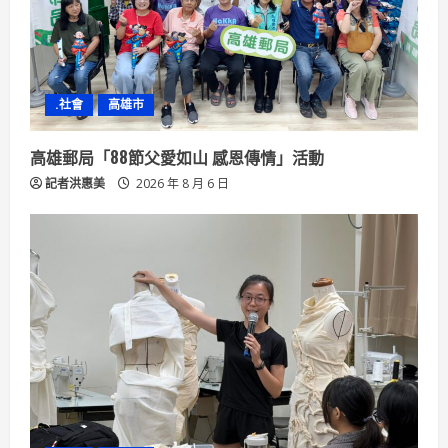
i
n
.社會
高雄市
g
高雄郵局「88節父愛如山 感恩傳情」活動
記者洪惠美
2026 年 8 月 6 日