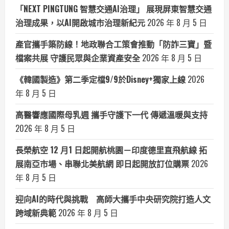
「NEXT PINGTUNG 智慧交通AI治理」 展現屏東智慧交通
治理成果，以AI開啟城市治理新紀元
2026 年 8 月 5 日
產官攜手築防線！地政聯合工策會推動「防詐三寶」暨
檔案共展 守護民眾與企業資產安全
2026 年 8 月 5 日
《韓國製造》第二季定檔9/9於Disney+獨家上線
2026
年 8 月 5 日
高醫響應國際母乳週 攜手守護下一代 傳遞溫暖與支持
2026 年 8 月 5 日
長榮航空 12 月1 日起開航桃園－印度德里直飛航線 拓
展南亞市場、串聯北美航網 即日起開放訂位購票
2026
年 8 月 5 日
迎向AI的時代與挑戰 高師大攜手中央研究院打造人文
跨域新典範
2026 年 8 月 5 日