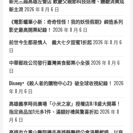
新光三越高雄左營店 歡慶父親節科技送禮、體驗消費成
新主流
2026 年 8 月 6 日
《電影蠟筆小新：奇奇怪怪！我的妖怪假期》締造系列
影史最高開票紀錄！
2026 年 8 月 6 日
前世今生都是情人 義大七夕甜蜜1折起
2026 年 8 月 6
日
中華郵政公司發行臺灣美食郵票小全張
2026 年 8 月 6
日
Disney+《殺人者的購物中心2》破全球收視紀錄！
2026
年 8 月 6 日
高雄義享時尚廣場「小米之家」授權店8/8盛大開幕！
指定商品加1元多1件、滿額好禮與驚喜折扣
2026 年 8
月 6 日
高雄市立鳳山醫院攜手高雄縣醫師公會溫馨獻唱 以音