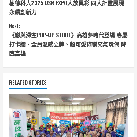
樹德科大2025 USR EXPO大放異彩 四大計畫展現
o
永續創新力
n
Next:
t
《戀與深空POP-UP STORE》高雄夢時代登場 專屬
i
打卡牆、全員溫感立牌、超可愛貓貓充氣玩偶 降
臨高雄
n
u
e
RELATED STORIES
R
e
a
d