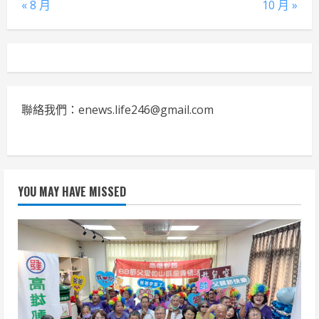
« 8 月
10 月 »
聯絡我們：enews.life246@gmail.com
YOU MAY HAVE MISSED