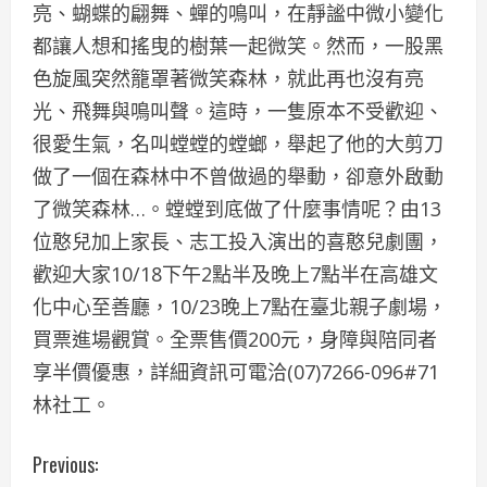
亮、蝴蝶的翩舞、蟬的鳴叫，在靜謐中微小變化
都讓人想和搖曳的樹葉一起微笑。然而，一股黑
色旋風突然籠罩著微笑森林，就此再也沒有亮
光、飛舞與鳴叫聲。這時，一隻原本不受歡迎、
很愛生氣，名叫螳螳的螳螂，舉起了他的大剪刀
做了一個在森林中不曾做過的舉動，卻意外啟動
了微笑森林…。螳螳到底做了什麼事情呢？由13
位憨兒加上家長、志工投入演出的喜憨兒劇團，
歡迎大家10/18下午2點半及晚上7點半在高雄文
化中心至善廳，10/23晚上7點在臺北親子劇場，
買票進場觀賞。全票售價200元，身障與陪同者
享半價優惠，詳細資訊可電洽(07)7266-096#71
林社工。
C
Previous: