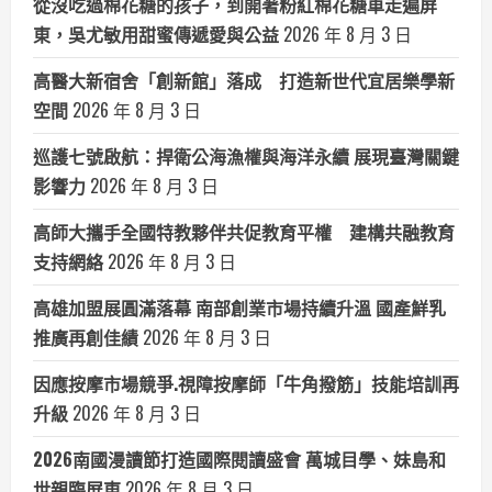
從沒吃過棉花糖的孩子，到開著粉紅棉花糖車走遍屏
東，吳尤敏用甜蜜傳遞愛與公益
2026 年 8 月 3 日
高醫大新宿舍「創新館」落成 打造新世代宜居樂學新
空間
2026 年 8 月 3 日
巡護七號啟航：捍衛公海漁權與海洋永續 展現臺灣關鍵
影響力
2026 年 8 月 3 日
高師大攜手全國特教夥伴共促教育平權 建構共融教育
支持網絡
2026 年 8 月 3 日
高雄加盟展圓滿落幕 南部創業市場持續升溫 國產鮮乳
推廣再創佳績
2026 年 8 月 3 日
因應按摩市場競爭.視障按摩師「牛角撥筋」技能培訓再
升級
2026 年 8 月 3 日
2026南國漫讀節打造國際閱讀盛會 萬城目學、妹島和
世親臨屏東
2026 年 8 月 3 日