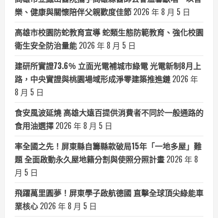
樂、健康與關懷陪伴父親歡度佳節
2026 年 8 月 5 日
高雄市校園防蛇教育宣導 蛇類生態防範教育、強化校園
衛生安全防治量能
2026 年 8 月 5 日
建研所實證73.6％ 立面光電補城市綠電 光電新制8月上
路，中央實證與桃園場域形成淨零建築推進鏈
2026 年
8 月 5 日
食安風波延燒 高雄大遠百提供消費者不同於一般通路的
食用油選擇
2026 年 8 月 5 日
率全國之先！屏東縣自籌縣款破局15年「一地多屋」難
題 全面啟動永久屋地籍分割與使照分照計畫
2026 年 8
月 5 日
飛躍萬里圓夢！屏東學子啟航德國 直擊全球頂尖綠能車
業核心
2026 年 8 月 5 日