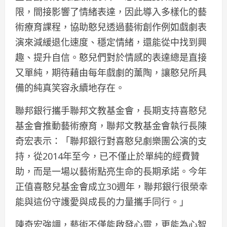
限，間接影響了情緒表達，因此導入多樣化的藝
術療育課程，協助憨兒透過藝術創作例如戲劇表
演來減緩退化速度、穩定情緒，還能從中找到興
趣、提升自信。憨兒們對於情感的表達總是直接
又單純，期待藉由每年戲劇的薰陶，讓憨兒所具
備的純真笑容永續地存在。
聯邦銀行攜手聯邦文教基金會，長期支持喜憨兒
基金會推動藝術療育，聯邦文教基金會執行長陳
奇宏表示：「聯邦銀行對喜憨兒劇樂團公演的支
持，從2014年至今，已不僅止於單純的經費贊
助，而是一場以藝術點亮生命的長期承諾。今年
正值喜憨兒基金會成立30週年，聯邦銀行很榮幸
能與這份守護愛與成長的力量攜手同行。」
陳奇宏強調，藝術不僅能啟發心靈，更能為心智