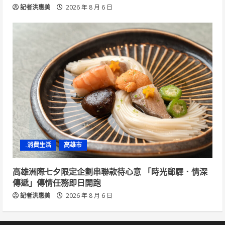
記者洪惠美
2026 年 8 月 6 日
.消費生活
高雄市
高雄洲際七夕限定企劃串聯款待心意 「時光郵驛．情深
傳遞」傳情任務即日開跑
記者洪惠美
2026 年 8 月 6 日