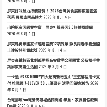
2026 年 8 月 4 日
屏東好味魅力持續發酵！ 2026台灣美食展屏東館圓滿
落幕 展現南國品牌力
2026 年 8 月 4 日
出院返家照顧零空窗 屏東打造長照3.0無縫照護網
2026 年 8 月 4 日
屏東縣勇奪國家卓越建設獎12項殊榮 縣長周春米獲頒國
土建設特別貢獻獎
2026 年 8 月 4 日
屏東高鐵特區北側都更招商案啟動公開閱覽 公私攜手共
築屏東高鐵生活圈
2026 年 8 月 4 日
一卡通 iPASS MONEY四大超商新增玉山/王道綁信用卡支
付 推現領 7-ELEVEN 50 元優惠券 活動回饋逾30%
2026
年 8 月 4 日
台電排球Fun電營高雄場熱鬧開跑 學童、家長暑假歡樂
Fun電
2026 年 8 月 4 日