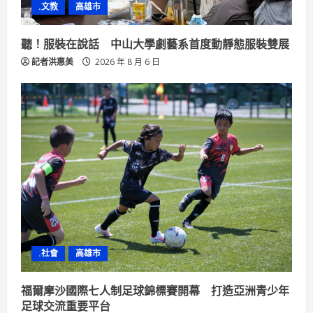
.文教
高雄市
聽！服裝在說話 中山大學劇藝系首度動靜態服裝雙展
記者洪惠美
2026 年 8 月 6 日
.社會
高雄市
福爾摩沙國際七人制足球錦標賽開幕 打造亞洲青少年
足球交流重要平台