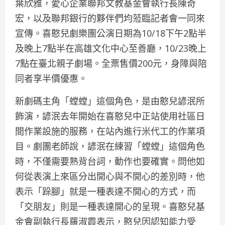
葉欣雅，愛心企業聯邦文教基金會執行長陳奇
宏，以及聯邦銀行的夥伴們均蒞臨記者會一同來
宣傳。喜憨兒劇樂團公演日期為10/18下午2點半
及晚上7點半在高雄文化中心至善廳，10/23晚上
7點在臺北親子劇場。全票售價200元，身障與陪
同者享半價優惠。
新劇碼主角「螳螳」這個角色，是由憨兒諺泯所
飾演，諺泯去年開始在喜憨兒中正站使用社區日
間作業設施的服務，在站內進行米代工的作業項
目。劇團老師說，諺泯在練習「螳螳」這個角色
時，不僅需要熟背台詞，動作也要確實。問他如
何從表演上來區分出開心與不開心的差別時，他
表示「跺腳」就是一種表達不開心的方式，而
「交朋友」則是一種表達開心的呈現。喜憨兒基
金會副執行長羅淑霞表示，憨兒因認知能力受