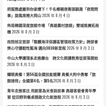
把服務處搬到你家樓下！千名鄉親夜衝張騏晟「夜間問
事」旋風席捲大岡山
2026 年 8 月 4 日
佈局韓國深度旅遊市場 「高雄農村旅遊」雙城推廣拓商
機
2026 年 8 月 3 日
政院核定首部「整體海洋保護區管理政策方針」跨部會
齊心守護韌性藍海 邁向3030新里程
2026 年 8 月 3 日
中山大學護理系走進霧台 跨文化照護教育從部落開始
2026 年 8 月 3 日
耀眼高餐！第56屆全國技能競賽 高餐大附中勇奪「旅
館接待」全國第4名、第5名​
2026 年 8 月 3 日
青年走進客庄 用創意為米食說故事 高雄客委會青年學
習 從田野到餐桌開啟文化新旅程
2026 年 8 月 3 日