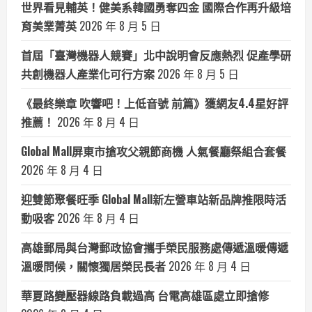
世界看見輔英！健美系韓國勇奪四金 國際合作再升級培
育美業菁英
2026 年 8 月 5 日
首屆「臺灣機器人競賽」北中說明會反應熱烈 促產學研
共創機器人產業化可行方案
2026 年 8 月 5 日
《最終樂章 吹響吧！上低音號 前篇》獲網友4.4星好評
推薦！
2026 年 8 月 4 日
Global Mall屏東市搶攻父親節商機 人氣餐廳祭組合套餐
2026 年 8 月 4 日
迎雙節聚餐旺季 Global Mall新左營車站新品牌推限時活
動吸客
2026 年 8 月 4 日
高雄郵局與台灣郵政協會攜手榮民服務處傳遞溫暖傳遞
溫暖問候，關懷獨居榮民長者
2026 年 8 月 4 日
華夏路變壓器線路負載過高 台電高雄區處立即搶修