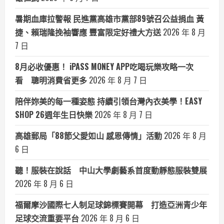
暑期血庫拉警報 民進黨高雄市黨部89號召公益捐血 黃
捷、賴瑞隆挽袖響應 豐富限定好禮大方送
2026 年 8 月
7 日
8月必收優惠！ iPASS MONEY APP吃喝玩樂攻略一次
看 聰明消費省更多
2026 年 8 月 7 日
陪伴妳美的每一種姿態 持續引領台灣內衣美學！EASY
SHOP 26週年生日快樂
2026 年 8 月 7 日
高雄郵局「88節父愛如山 感恩傳情」活動
2026 年 8 月
6 日
聽！服裝在說話 中山大學劇藝系首度動靜態服裝雙展
2026 年 8 月 6 日
福爾摩沙國際七人制足球錦標賽開幕 打造亞洲青少年
足球交流重要平台
2026 年 8 月 6 日