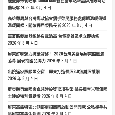
迎雙節聚餐旺季 Global Mall新左營車站新品牌推限時活
動吸客
2026 年 8 月 4 日
高雄郵局與台灣郵政協會攜手榮民服務處傳遞溫暖傳遞
溫暖問候，關懷獨居榮民長者
2026 年 8 月 4 日
華夏路變壓器線路負載過高 台電高雄區處立即搶修
2026 年 8 月 4 日
屏東好味魅力持續發酵！ 2026台灣美食展屏東館圓滿
落幕 展現南國品牌力
2026 年 8 月 4 日
出院返家照顧零空窗 屏東打造長照3.0無縫照護網
2026 年 8 月 4 日
屏東縣勇奪國家卓越建設獎12項殊榮 縣長周春米獲頒國
土建設特別貢獻獎
2026 年 8 月 4 日
屏東高鐵特區北側都更招商案啟動公開閱覽 公私攜手共
築屏東高鐵生活圈
2026 年 8 月 4 日