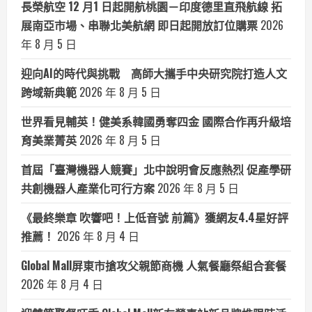
長榮航空 12 月1 日起開航桃園－印度德里直飛航線 拓
展南亞市場、串聯北美航網 即日起開放訂位購票
2026
年 8 月 5 日
迎向AI的時代與挑戰 高師大攜手中央研究院打造人文
跨域新典範
2026 年 8 月 5 日
世界看見輔英！健美系韓國勇奪四金 國際合作再升級培
育美業菁英
2026 年 8 月 5 日
首屆「臺灣機器人競賽」北中說明會反應熱烈 促產學研
共創機器人產業化可行方案
2026 年 8 月 5 日
《最終樂章 吹響吧！上低音號 前篇》獲網友4.4星好評
推薦！
2026 年 8 月 4 日
Global Mall屏東市搶攻父親節商機 人氣餐廳祭組合套餐
2026 年 8 月 4 日