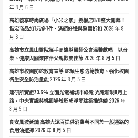
年 8 月 6 日
高雄義享時尚廣場「小米之家」授權店8/8盛大開幕！
指定商品加1元多1件、滿額好禮與驚喜折扣
2026 年 8
月 6 日
高雄市立鳳山醫院攜手高雄縣醫師公會溫馨獻唱 以音
樂、健康與關懷陪伴父親歡度佳節
2026 年 8 月 5 日
高雄市校園防蛇教育宣導 蛇類生態防範教育、強化校園
衛生安全防治量能
2026 年 8 月 5 日
建研所實證73.6％ 立面光電補城市綠電 光電新制8月上
路，中央實證與桃園場域形成淨零建築推進鏈
2026 年
8 月 5 日
食安風波延燒 高雄大遠百提供消費者不同於一般通路的
食用油選擇
2026 年 8 月 5 日