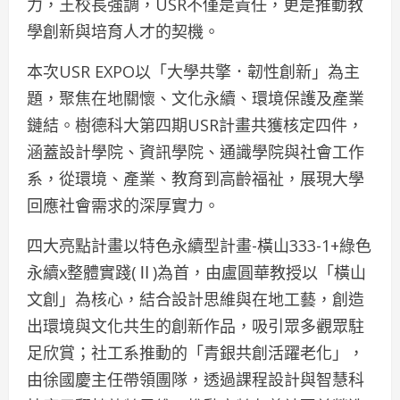
力，王校長強調，USR不僅是責任，更是推動教
學創新與培育人才的契機。
本次USR EXPO以「大學共擎．韌性創新」為主
題，聚焦在地關懷、文化永續、環境保護及產業
鏈結。樹德科大第四期USR計畫共獲核定四件，
涵蓋設計學院、資訊學院、通識學院與社會工作
系，從環境、產業、教育到高齡福祉，展現大學
回應社會需求的深厚實力。
四大亮點計畫以特色永續型計畫-橫山333-1+綠色
永續x整體實踐(Ⅱ)為首，由盧圓華教授以「橫山
文創」為核心，結合設計思維與在地工藝，創造
出環境與文化共生的創新作品，吸引眾多觀眾駐
足欣賞；社工系推動的「青銀共創活躍老化」，
由徐國慶主任帶領團隊，透過課程設計與智慧科