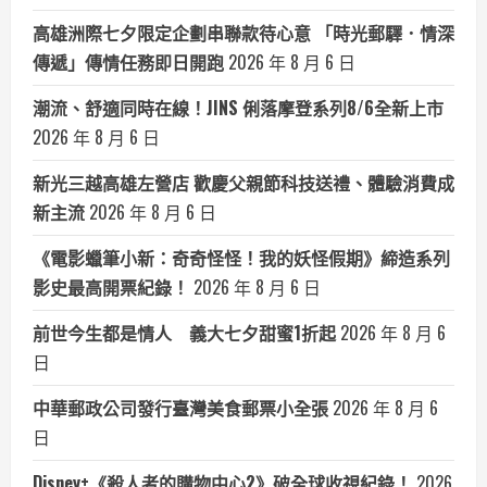
高雄洲際七夕限定企劃串聯款待心意 「時光郵驛．情深
傳遞」傳情任務即日開跑
2026 年 8 月 6 日
潮流、舒適同時在線！JINS 俐落摩登系列8/6全新上市
2026 年 8 月 6 日
新光三越高雄左營店 歡慶父親節科技送禮、體驗消費成
新主流
2026 年 8 月 6 日
《電影蠟筆小新：奇奇怪怪！我的妖怪假期》締造系列
影史最高開票紀錄！
2026 年 8 月 6 日
前世今生都是情人 義大七夕甜蜜1折起
2026 年 8 月 6
日
中華郵政公司發行臺灣美食郵票小全張
2026 年 8 月 6
日
Disney+《殺人者的購物中心2》破全球收視紀錄！
2026