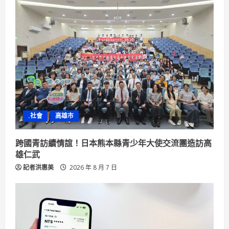
.社會
高雄市
跨國青訪續情誼！日本熊本縣青少年大使交流團造訪高
雄仁武
記者洪惠美
2026 年 8 月 7 日