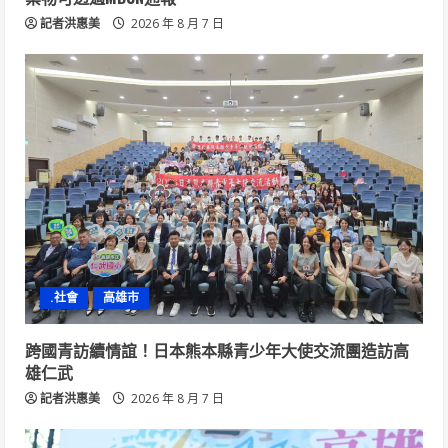
記者洪惠美
2026 年 8 月 7 日
.社會
高雄市
跨國青訪續情誼！日本熊本縣青少年大使交流團造訪高
雄仁武
記者洪惠美
2026 年 8 月 7 日