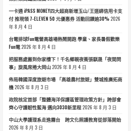
一卡通 iPASS MONEY四大超商新增玉山/王道綁信用卡支
付 推現領 7-ELEVEN 50 元優惠券 活動回饋逾30%
2026
年 8 月 4 日
台電排球Fun電營高雄場熱鬧開跑 學童、家長暑假歡樂
Fun電
2026 年 8 月 4 日
把服務處搬到你家樓下！千名鄉親夜衝張騏晟「夜間問
事」旋風席捲大岡山
2026 年 8 月 4 日
佈局韓國深度旅遊市場 「高雄農村旅遊」雙城推廣拓商
機
2026 年 8 月 3 日
政院核定首部「整體海洋保護區管理政策方針」跨部會
齊心守護韌性藍海 邁向3030新里程
2026 年 8 月 3 日
中山大學護理系走進霧台 跨文化照護教育從部落開始
2026 年 8 月 3 日