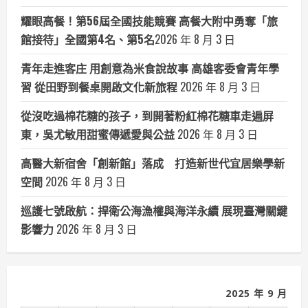
耀眼高餐！第56屆全國技能競賽 高餐大附中勇奪「旅
館接待」全國第4名、第5名​
2026 年 8 月 3 日
青年走進客庄 用創意為米食說故事 高雄客委會青年學
習 從田野到餐桌開啟文化新旅程
2026 年 8 月 3 日
從沒吃過棉花糖的孩子，到開著粉紅棉花糖車走遍屏
東，吳尤敏用甜蜜傳遞愛與公益
2026 年 8 月 3 日
高醫大新宿舍「創新館」落成 打造新世代宜居樂學新
空間
2026 年 8 月 3 日
巡護七號啟航：捍衛公海漁權與海洋永續 展現臺灣關鍵
影響力
2026 年 8 月 3 日
2025 年 9 月