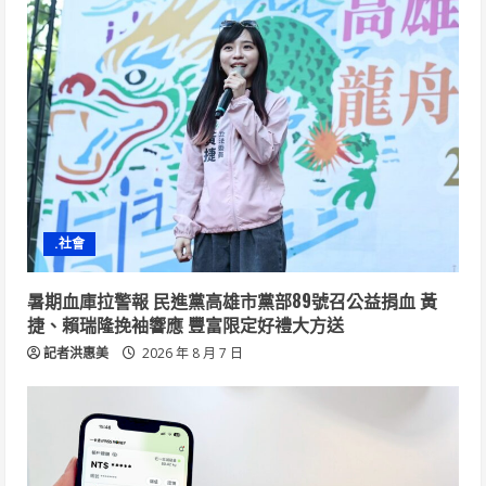
.社會
暑期血庫拉警報 民進黨高雄市黨部89號召公益捐血 黃
捷、賴瑞隆挽袖響應 豐富限定好禮大方送
記者洪惠美
2026 年 8 月 7 日