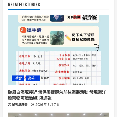
n
RELATED STORIES
u
e
R
e
a
d
i
.社會
高雄市
n
颱風白海豚接近 海保署提醒勿前往海邊活動 發現海洋
g
廢棄物可透過MDCN通報
記者洪惠美
2026 年 8 月 7 日