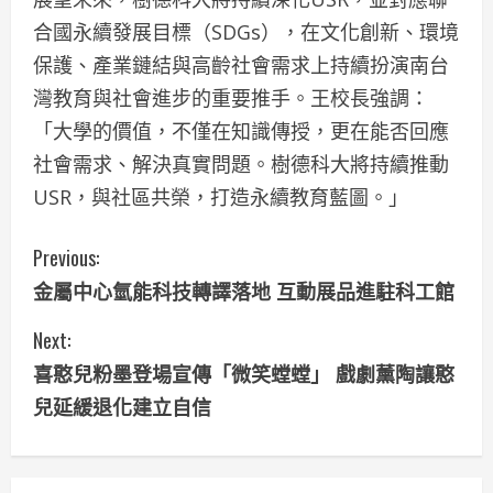
合國永續發展目標（SDGs），在文化創新、環境
保護、產業鏈結與高齡社會需求上持續扮演南台
灣教育與社會進步的重要推手。王校長強調：
「大學的價值，不僅在知識傳授，更在能否回應
社會需求、解決真實問題。樹德科大將持續推動
USR，與社區共榮，打造永續教育藍圖。」
C
Previous:
金屬中心氫能科技轉譯落地 互動展品進駐科工館
o
Next:
n
喜憨兒粉墨登場宣傳「微笑螳螳」 戲劇薰陶讓憨
t
兒延緩退化建立自信
i