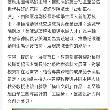
技應用翻轉熟齡思維，推動高齡友善社區並營造
世代共好的氛圍；資訊學院聚焦「電動車推
廣」，由陳璽煌副校長帶領學生深入新能源技
術，積極推動綠能交通教育與產業鏈結；通識學
院則以「美濃湖環境永續與水域人才」為主軸，
由曾宗德院長以美濃湖為實踐場域，推動低碳運
動與生態保護教育，展現跨域合作的能量。
值得一提的是，展覽首日，教育部鄭英耀部長與
技職司楊玉惠司長特地蒞臨樹德科大展區，對學
校緊扣在地需求、結合專業跨域的成果給予高度
肯定。USR總主持人林建煌教授與共同主持人林
秋芬教授也親自體驗「橫山文創」作品，甚至體
驗由學生團隊設計的「主席椅」，盛讚設計力與
文創力兼具。