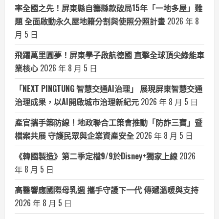
率全國之先！屏東縣自籌縣款破局15年「一地多屋」難
題 全面啟動永久屋地籍分割與使照分照計畫
2026 年 8
月 5 日
飛躍萬里圓夢！屏東學子啟航德國 直擊全球頂尖綠能車
業核心
2026 年 8 月 5 日
「NEXT PINGTUNG 智慧交通AI治理」 展現屏東智慧交通
治理成果，以AI開啟城市治理新紀元
2026 年 8 月 5 日
產官攜手築防線！地政聯合工策會推動「防詐三寶」暨
檔案共展 守護民眾與企業資產安全
2026 年 8 月 5 日
《韓國製造》第二季定檔9/9於Disney+獨家上線
2026
年 8 月 5 日
高醫響應國際母乳週 攜手守護下一代 傳遞溫暖與支持
2026 年 8 月 5 日