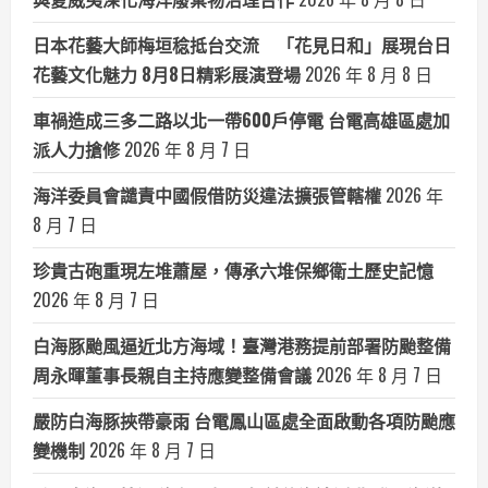
日本花藝大師梅垣稔抵台交流 「花見日和」展現台日
花藝文化魅力 8月8日精彩展演登場
2026 年 8 月 8 日
車禍造成三多二路以北一帶600戶停電 台電高雄區處加
派人力搶修
2026 年 8 月 7 日
海洋委員會譴責中國假借防災違法擴張管轄權
2026 年
8 月 7 日
珍貴古砲重現左堆蕭屋，傳承六堆保鄉衛土歷史記憶
2026 年 8 月 7 日
白海豚颱風逼近北方海域！臺灣港務提前部署防颱整備
周永暉董事長親自主持應變整備會議
2026 年 8 月 7 日
嚴防白海豚挾帶豪雨 台電鳳山區處全面啟動各項防颱應
變機制
2026 年 8 月 7 日