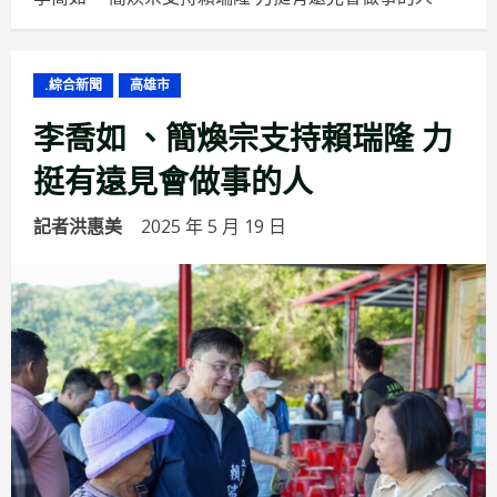
.綜合新聞
高雄市
李喬如 、簡煥宗支持賴瑞隆 力
挺有遠見會做事的人
記者洪惠美
2025 年 5 月 19 日