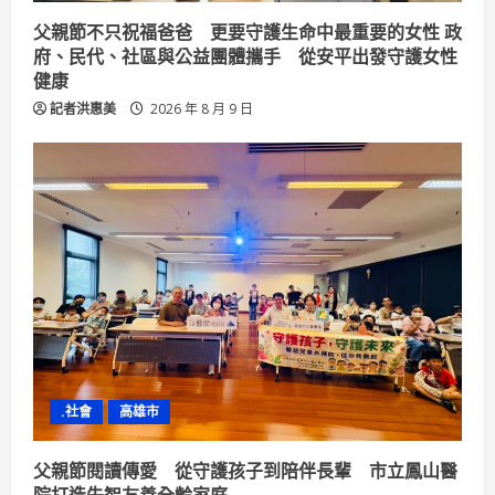
父親節不只祝福爸爸 更要守護生命中最重要的女性 政
府、民代、社區與公益團體攜手 從安平出發守護女性
健康
記者洪惠美
2026 年 8 月 9 日
.社會
高雄市
父親節閱讀傳愛 從守護孩子到陪伴長輩 市立鳳山醫
院打造失智友善全齡家庭