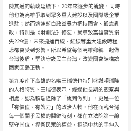
陳其邁的執政延續下，20年來逐步的蛻變，同時
他也為高雄爭取到眾多重大建設以及國際級企業
進駐；然而適逢藍白政黨暴力把持國會、毀憲亂
政，特別是《財劃法》修惡，就導致高雄實質損
失229億，未來捷運黃線、紅線等重大建設時程
恐都會受到影響。所以希望每個高雄鄉親一起做
台灣後盾，堅決守護民主台灣，改變國會結構讓
國家回歸正軌。
第九度南下高雄的名嘴王瑞德也特別盛讚賴瑞隆
的人格特質。王瑞德表示，經過他長期的觀察與
相處，認為賴瑞隆除了「說到做到」，更是一位
「有價值、有魄力」的政治人物，他在面臨台灣
每一個關乎民權的關鍵時刻，都在立法院第一線
堅守崗位，捍衛民眾的權益，拒絕中共的手伸入