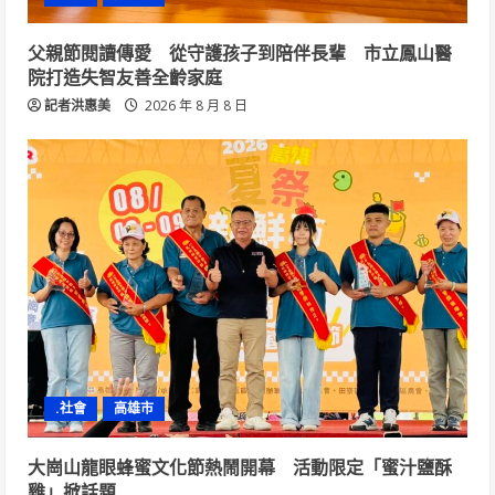
父親節閱讀傳愛 從守護孩子到陪伴長輩 市立鳳山醫
院打造失智友善全齡家庭
記者洪惠美
2026 年 8 月 8 日
.社會
高雄市
大崗山龍眼蜂蜜文化節熱鬧開幕 活動限定「蜜汁鹽酥
雞」掀話題