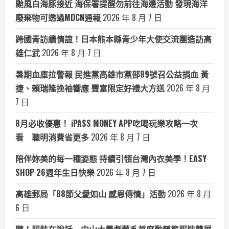
颱風白海豚接近 海保署提醒勿前往海邊活動 發現海洋
廢棄物可透過MDCN通報
2026 年 8 月 7 日
跨國青訪續情誼！日本熊本縣青少年大使交流團造訪高
雄仁武
2026 年 8 月 7 日
暑期血庫拉警報 民進黨高雄市黨部89號召公益捐血 黃
捷、賴瑞隆挽袖響應 豐富限定好禮大方送
2026 年 8 月
7 日
8月必收優惠！ iPASS MONEY APP吃喝玩樂攻略一次
看 聰明消費省更多
2026 年 8 月 7 日
陪伴妳美的每一種姿態 持續引領台灣內衣美學！EASY
SHOP 26週年生日快樂
2026 年 8 月 7 日
高雄郵局「88節父愛如山 感恩傳情」活動
2026 年 8 月
6 日
聽！服裝在說話 中山大學劇藝系首度動靜態服裝雙展