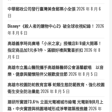
中華郵政公司發行臺灣美食郵票小全張
2026 年 8 月 6
日
Disney+《殺人者的購物中心2》破全球收視紀錄！
2026
年 8 月 6 日
高雄義享時尚廣場「小米之家」授權店8/8盛大開幕！
指定商品加1元多1件、滿額好禮與驚喜折扣
2026 年 8
月 6 日
高雄市立鳳山醫院攜手高雄縣醫師公會溫馨獻唱 以音
樂、健康與關懷陪伴父親歡度佳節
2026 年 8 月 5 日
高雄市校園防蛇教育宣導 蛇類生態防範教育、強化校園
衛生安全防治量能
2026 年 8 月 5 日
建研所實證73.6％ 立面光電補城市綠電 光電新制8月上
路，中央實證與桃園場域形成淨零建築推進鏈
2026 年