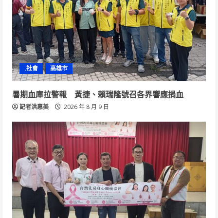
.社會
高雄市
暑期血庫拉警報 黃捷、賴瑞隆號召各界響應捐血
記者洪惠美
2026 年 8 月 9 日