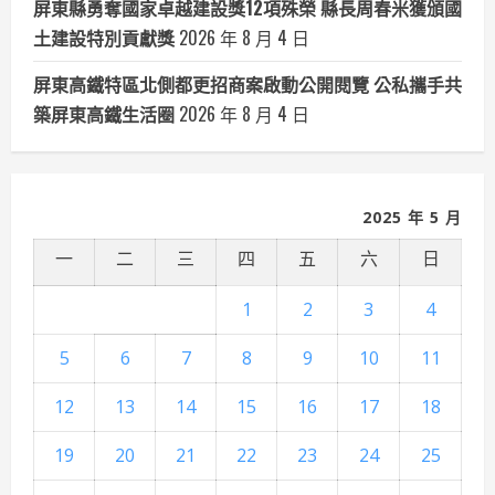
屏東縣勇奪國家卓越建設獎12項殊榮 縣長周春米獲頒國
土建設特別貢獻獎
2026 年 8 月 4 日
屏東高鐵特區北側都更招商案啟動公開閱覽 公私攜手共
築屏東高鐵生活圈
2026 年 8 月 4 日
2025 年 5 月
一
二
三
四
五
六
日
1
2
3
4
5
6
7
8
9
10
11
12
13
14
15
16
17
18
19
20
21
22
23
24
25