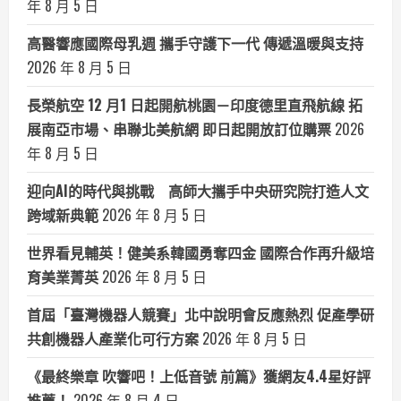
年 8 月 5 日
高醫響應國際母乳週 攜手守護下一代 傳遞溫暖與支持
2026 年 8 月 5 日
長榮航空 12 月1 日起開航桃園－印度德里直飛航線 拓
展南亞市場、串聯北美航網 即日起開放訂位購票
2026
年 8 月 5 日
迎向AI的時代與挑戰 高師大攜手中央研究院打造人文
跨域新典範
2026 年 8 月 5 日
世界看見輔英！健美系韓國勇奪四金 國際合作再升級培
育美業菁英
2026 年 8 月 5 日
首屆「臺灣機器人競賽」北中說明會反應熱烈 促產學研
共創機器人產業化可行方案
2026 年 8 月 5 日
《最終樂章 吹響吧！上低音號 前篇》獲網友4.4星好評
推薦！
2026 年 8 月 4 日