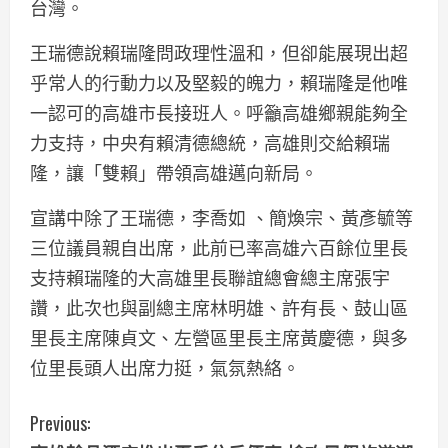
台灣。
王瑞德說賴瑞隆問政理性溫和，但卻能展現出超
乎常人的行動力以及堅毅的魄力，賴瑞隆是他唯
一認可的高雄市長接班人。呼籲高雄鄉親能夠全
力支持，中央有賴清德總統，高雄則交給賴瑞
隆，讓「雙賴」帶領高雄邁向新局。
宣講中除了王瑞德，李喬如 、簡煥宗、黃彥毓等
三位議員親自出席，此前已率高雄六百餘位里長
支持賴瑞隆的大高雄里長聯誼總會總主席張宇
讚，此次也與副總主席林明雄、許有長、鼓山區
里長主席陳貞文、左營區里長主席黃慶德，與多
位里長頭人出席力挺，氣氛熱絡。
C
Previous: