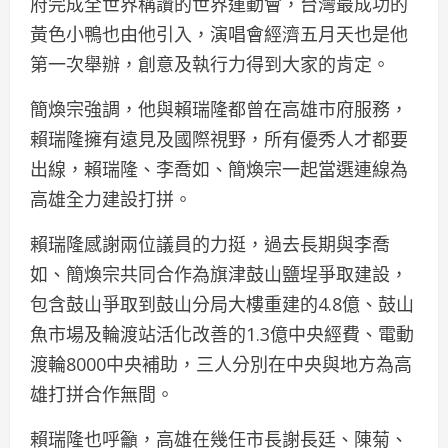
府完成全世界稱讚的世界運動會，台灣最成功的
黃色小鴨也由他引入，演唱會經濟五月天也是他
第一次舉辦，創意及執行力得到大家的肯定。
簡煥宗強調，他與賴瑞隆都曾在高雄市府服務，
賴瑞隆擁有遠見及國際視野，所有優秀人才都要
出線，賴瑞隆、李喬如、簡煥宗一起當選連線為
高雄全力建設打拼。
賴瑞隆感謝兩位議員的力挺，過去長期與李喬
如、簡煥宗共同合作為旗津鼓山鹽埕爭取建設，
包含鼓山爭取到鼓山分局大樓重建的4.8億、鼓山
魚市場及輪渡站活化改善的1.3億中央經費、電動
渡輪8000中央補助，三人分別在中央與地方為高
雄打拼合作無間。
賴瑞隆也呼籲，高雄在幾任市長謝長廷、陳菊、