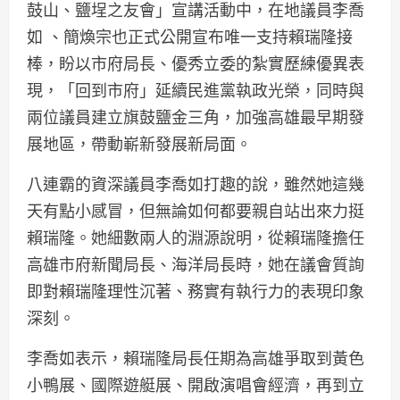
鼓山、鹽埕之友會」宣講活動中，在地議員李喬
如 、簡煥宗也正式公開宣布唯一支持賴瑞隆接
棒，盼以市府局長、優秀立委的紮實歷練優異表
現，「回到市府」延續民進黨執政光榮，同時與
兩位議員建立旗鼓鹽金三角，加強高雄最早期發
展地區，帶動嶄新發展新局面。
八連霸的資深議員李喬如打趣的說，雖然她這幾
天有點小感冒，但無論如何都要親自站出來力挺
賴瑞隆。她細數兩人的淵源說明，從賴瑞隆擔任
高雄市府新聞局長、海洋局長時，她在議會質詢
即對賴瑞隆理性沉著、務實有執行力的表現印象
深刻。
李喬如表示，賴瑞隆局長任期為高雄爭取到黃色
小鴨展、國際遊艇展、開啟演唱會經濟，再到立