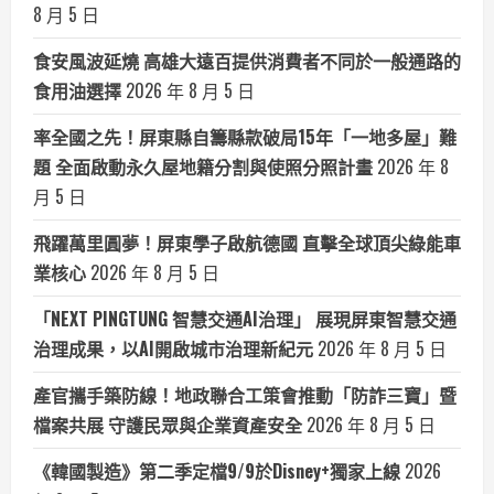
8 月 5 日
食安風波延燒 高雄大遠百提供消費者不同於一般通路的
食用油選擇
2026 年 8 月 5 日
率全國之先！屏東縣自籌縣款破局15年「一地多屋」難
題 全面啟動永久屋地籍分割與使照分照計畫
2026 年 8
月 5 日
飛躍萬里圓夢！屏東學子啟航德國 直擊全球頂尖綠能車
業核心
2026 年 8 月 5 日
「NEXT PINGTUNG 智慧交通AI治理」 展現屏東智慧交通
治理成果，以AI開啟城市治理新紀元
2026 年 8 月 5 日
產官攜手築防線！地政聯合工策會推動「防詐三寶」暨
檔案共展 守護民眾與企業資產安全
2026 年 8 月 5 日
《韓國製造》第二季定檔9/9於Disney+獨家上線
2026