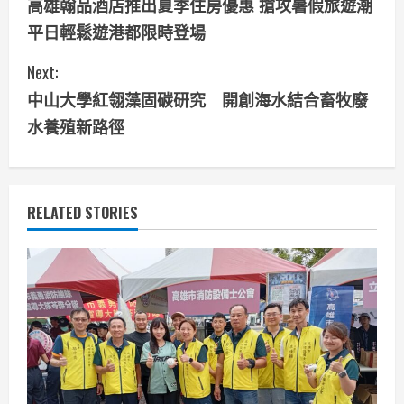
高雄翰品酒店推出夏季住房優惠 搶攻暑假旅遊潮
o
平日輕鬆遊港都限時登場
n
Next:
t
中山大學紅翎藻固碳研究 開創海水結合畜牧廢
i
水養殖新路徑
n
u
RELATED STORIES
e
R
e
a
d