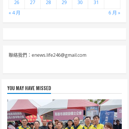
26
27
28
29
30
31
« 4 月
6 月 »
聯絡我們：enews.life246@gmail.com
YOU MAY HAVE MISSED