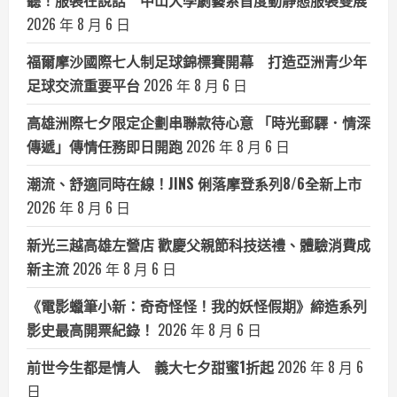
2026 年 8 月 6 日
福爾摩沙國際七人制足球錦標賽開幕 打造亞洲青少年
足球交流重要平台
2026 年 8 月 6 日
高雄洲際七夕限定企劃串聯款待心意 「時光郵驛．情深
傳遞」傳情任務即日開跑
2026 年 8 月 6 日
潮流、舒適同時在線！JINS 俐落摩登系列8/6全新上市
2026 年 8 月 6 日
新光三越高雄左營店 歡慶父親節科技送禮、體驗消費成
新主流
2026 年 8 月 6 日
《電影蠟筆小新：奇奇怪怪！我的妖怪假期》締造系列
影史最高開票紀錄！
2026 年 8 月 6 日
前世今生都是情人 義大七夕甜蜜1折起
2026 年 8 月 6
日