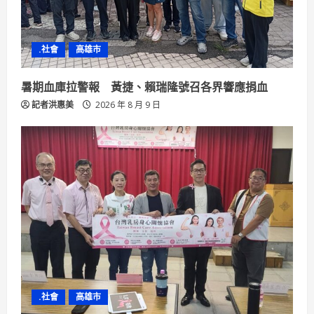
i
n
.社會
高雄市
g
暑期血庫拉警報 黃捷、賴瑞隆號召各界響應捐血
記者洪惠美
2026 年 8 月 9 日
.社會
高雄市