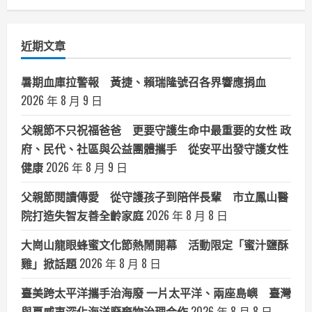
分
類
近期文章
暑期血庫拉警報 黃捷、賴瑞隆號召各界響應捐血
2026 年 8 月 9 日
父親節不只祝福爸爸 更要守護生命中最重要的女性 政
府、民代、社區與公益團體攜手 從安平出發守護女性
健康
2026 年 8 月 9 日
父親節閱讀傳愛 從守護孩子到陪伴長輩 市立鳳山醫
院打造失智友善全齡家庭
2026 年 8 月 8 日
大崗山龍眼蜂蜜文化節熱鬧開幕 活動限定「蜜汁鹽酥
雞」掀話題
2026 年 8 月 8 日
臺美跨太平洋攜手治海廢 一片太平洋、兩座島嶼 臺灣
與夏威夷深化海洋廢棄物治理合作
2026 年 8 月 8 日