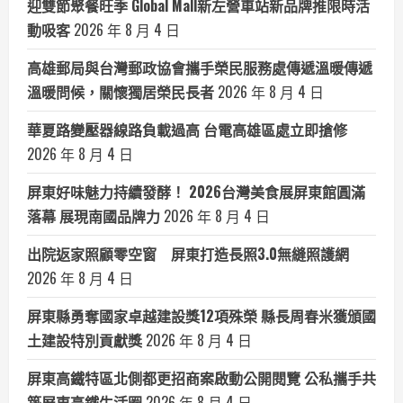
迎雙節聚餐旺季 Global Mall新左營車站新品牌推限時活
動吸客
2026 年 8 月 4 日
高雄郵局與台灣郵政協會攜手榮民服務處傳遞溫暖傳遞
溫暖問候，關懷獨居榮民長者
2026 年 8 月 4 日
華夏路變壓器線路負載過高 台電高雄區處立即搶修
2026 年 8 月 4 日
屏東好味魅力持續發酵！ 2026台灣美食展屏東館圓滿
落幕 展現南國品牌力
2026 年 8 月 4 日
出院返家照顧零空窗 屏東打造長照3.0無縫照護網
2026 年 8 月 4 日
屏東縣勇奪國家卓越建設獎12項殊榮 縣長周春米獲頒國
土建設特別貢獻獎
2026 年 8 月 4 日
屏東高鐵特區北側都更招商案啟動公開閱覽 公私攜手共
築屏東高鐵生活圈
2026 年 8 月 4 日