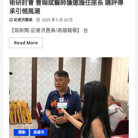
術研討會 曹賜斌醫師獲邀擔任座長 講評傳
承引領風潮
記者洪惠美
2025 年 5 月 26 日
【寫新聞-記者洪惠美/高雄報導】 台
Read
Read More
more
about
台
灣
美
容
外
科
醫
學
會
「中
下
臉
老
化
醫
療」
學
術
.運動
高雄市
研
討