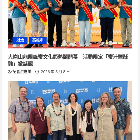
.社會
高雄市
大崗山龍眼蜂蜜文化節熱鬧開幕 活動限定「蜜汁鹽酥
雞」掀話題
記者洪惠美
2026 年 8 月 8 日