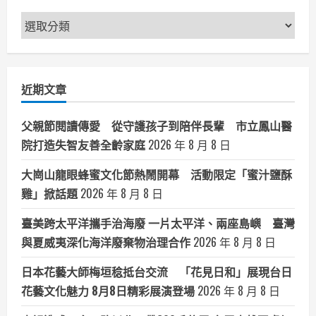
新
聞
分
類
近期文章
父親節閱讀傳愛 從守護孩子到陪伴長輩 市立鳳山醫
院打造失智友善全齡家庭
2026 年 8 月 8 日
大崗山龍眼蜂蜜文化節熱鬧開幕 活動限定「蜜汁鹽酥
雞」掀話題
2026 年 8 月 8 日
臺美跨太平洋攜手治海廢 一片太平洋、兩座島嶼 臺灣
與夏威夷深化海洋廢棄物治理合作
2026 年 8 月 8 日
日本花藝大師梅垣稔抵台交流 「花見日和」展現台日
花藝文化魅力 8月8日精彩展演登場
2026 年 8 月 8 日