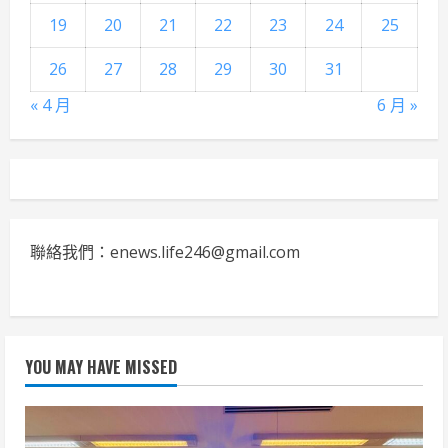
19
20
21
22
23
24
25
26
27
28
29
30
31
« 4 月
6 月 »
聯絡我們：enews.life246@gmail.com
YOU MAY HAVE MISSED