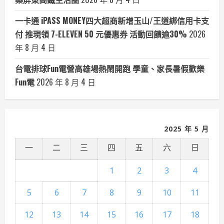
一卡通 iPASS MONEY四大超商新增玉山/王道綁信用卡支
付 推現領 7-ELEVEN 50 元優惠券 活動回饋逾30%
2026
年 8 月 4 日
台電排球Fun電營高雄場熱鬧開跑 學童、家長暑假歡樂
Fun電
2026 年 8 月 4 日
2025 年 5 月
一
二
三
四
五
六
日
1
2
3
4
5
6
7
8
9
10
11
12
13
14
15
16
17
18