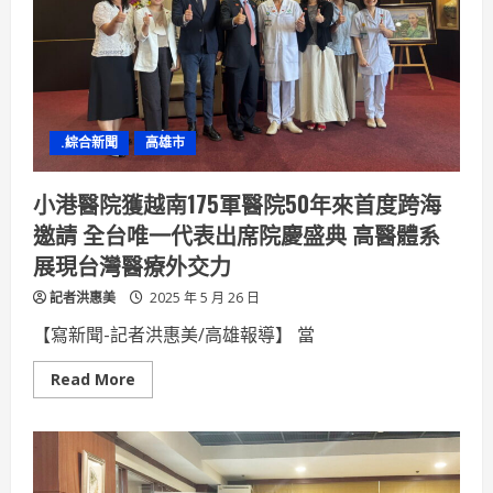
洋
—
2025
青
年
創
新
挑
戰
.綜合新聞
高雄市
賽
等
你
來
小港醫院獲越南175軍醫院50年來首度跨海
秀
出
邀請 全台唯一代表出席院慶盛典 高醫體系
改
變
展現台灣醫療外交力
力
量！
記者洪惠美
2025 年 5 月 26 日
【寫新聞-記者洪惠美/高雄報導】 當
Read
Read More
more
about
小
港
醫
院
獲