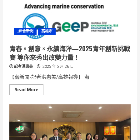
山
大
學
研
究：
鄰
近
.綜合新聞
高雄市
住
戶
堪
憂
青春 × 創意 × 永續海洋—2025青年創新挑戰
賽 等你來秀出改變力量！
記者洪惠美
2025 年 5 月 26 日
【寫新聞-記者洪惠美/高雄報導】 海
Read
Read More
more
about
青
春
×
創
意
×
永
續
海