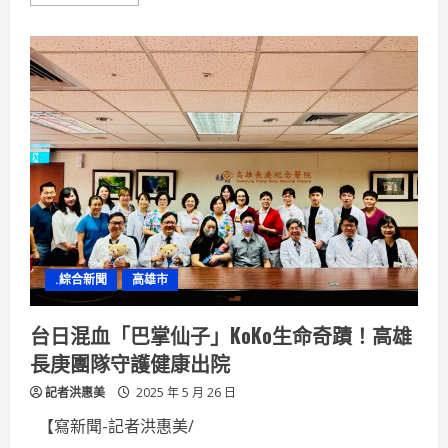
more
工
about
具
膽
結
石
真
會
引
發
膽
囊
癌！
全
球
罕
見
0.5%
癌
變
機
.綜合新聞
高雄市
率
發
生
在
台日混血「巴掌仙子」KoKo生命奇蹟！高雄
高
雄
長庚團隊守護健康出院
男
身
記者洪惠美
上
2025 年 5 月 26 日
【寫新聞-記者洪惠美/