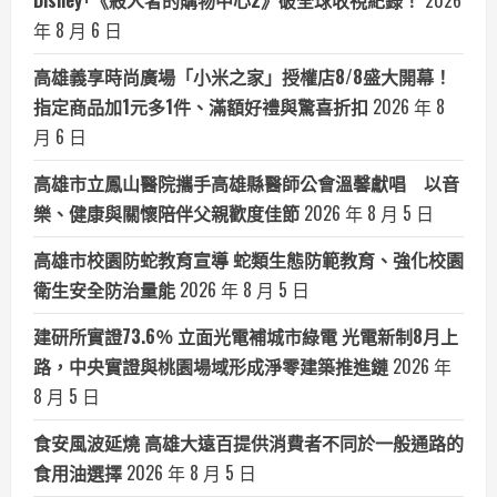
Disney+《殺人者的購物中心2》破全球收視紀錄！
2026
年 8 月 6 日
高雄義享時尚廣場「小米之家」授權店8/8盛大開幕！
指定商品加1元多1件、滿額好禮與驚喜折扣
2026 年 8
月 6 日
高雄市立鳳山醫院攜手高雄縣醫師公會溫馨獻唱 以音
樂、健康與關懷陪伴父親歡度佳節
2026 年 8 月 5 日
高雄市校園防蛇教育宣導 蛇類生態防範教育、強化校園
衛生安全防治量能
2026 年 8 月 5 日
建研所實證73.6％ 立面光電補城市綠電 光電新制8月上
路，中央實證與桃園場域形成淨零建築推進鏈
2026 年
8 月 5 日
食安風波延燒 高雄大遠百提供消費者不同於一般通路的
食用油選擇
2026 年 8 月 5 日