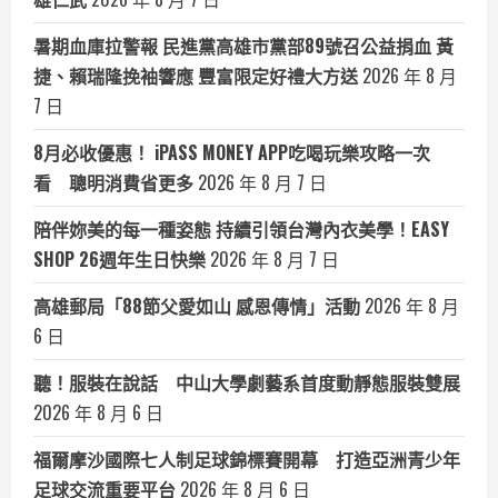
暑期血庫拉警報 民進黨高雄市黨部89號召公益捐血 黃
捷、賴瑞隆挽袖響應 豐富限定好禮大方送
2026 年 8 月
7 日
8月必收優惠！ iPASS MONEY APP吃喝玩樂攻略一次
看 聰明消費省更多
2026 年 8 月 7 日
陪伴妳美的每一種姿態 持續引領台灣內衣美學！EASY
SHOP 26週年生日快樂
2026 年 8 月 7 日
高雄郵局「88節父愛如山 感恩傳情」活動
2026 年 8 月
6 日
聽！服裝在說話 中山大學劇藝系首度動靜態服裝雙展
2026 年 8 月 6 日
福爾摩沙國際七人制足球錦標賽開幕 打造亞洲青少年
足球交流重要平台
2026 年 8 月 6 日