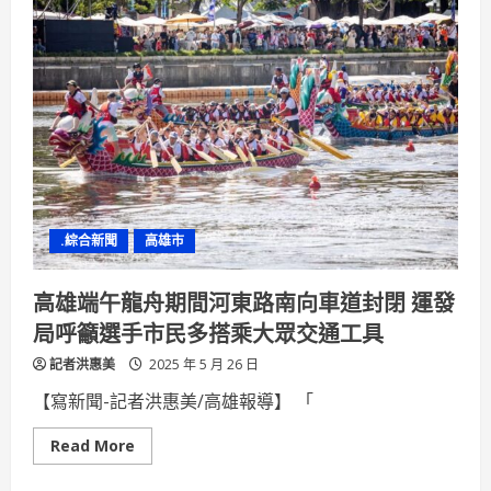
大
啟
航
獎
學
金
助
國
際
交
流
夢
想
起
飛
.綜合新聞
高雄市
高雄端午龍舟期間河東路南向車道封閉 運發
局呼籲選手市民多搭乘大眾交通工具
記者洪惠美
2025 年 5 月 26 日
【寫新聞-記者洪惠美/高雄報導】 「
Read
Read More
more
about
高