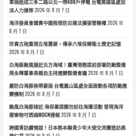
車禍造成三多二路以北一帶600戶停電 台電高雄區處加
派人力搶修
2026 年 8 月 7 日
海洋委員會譴責中國假借防災違法擴張管轄權
2026 年
8 月 7 日
珍貴古砲重現左堆蕭屋，傳承六堆保鄉衛土歷史記憶
2026 年 8 月 7 日
白海豚颱風逼近北方海域！臺灣港務提前部署防颱整備
周永暉董事長親自主持應變整備會議
2026 年 8 月 7 日
嚴防白海豚挾帶豪雨 台電鳳山區處全面啟動各項防颱應
變機制
2026 年 8 月 7 日
颱風白海豚接近 海保署提醒勿前往海邊活動 發現海洋
廢棄物可透過MDCN通報
2026 年 8 月 7 日
跨國青訪續情誼！日本熊本縣青少年大使交流團造訪高
雄仁武
2026 年 8 月 7 日