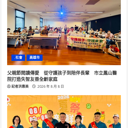
.社會
高雄市
父親節閱讀傳愛 從守護孩子到陪伴長輩 市立鳳山醫
院打造失智友善全齡家庭
記者洪惠美
2026 年 8 月 8 日