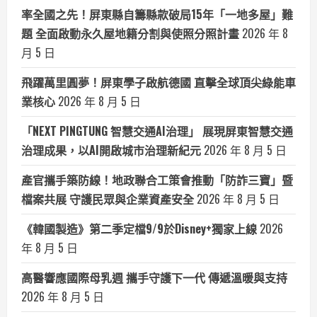
率全國之先！屏東縣自籌縣款破局15年「一地多屋」難
題 全面啟動永久屋地籍分割與使照分照計畫
2026 年 8
月 5 日
飛躍萬里圓夢！屏東學子啟航德國 直擊全球頂尖綠能車
業核心
2026 年 8 月 5 日
「NEXT PINGTUNG 智慧交通AI治理」 展現屏東智慧交通
治理成果，以AI開啟城市治理新紀元
2026 年 8 月 5 日
產官攜手築防線！地政聯合工策會推動「防詐三寶」暨
檔案共展 守護民眾與企業資產安全
2026 年 8 月 5 日
《韓國製造》第二季定檔9/9於Disney+獨家上線
2026
年 8 月 5 日
高醫響應國際母乳週 攜手守護下一代 傳遞溫暖與支持
2026 年 8 月 5 日