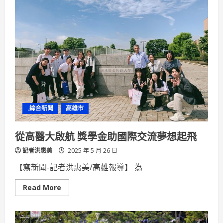
現
辦
台
桌
灣
到
醫
生
療
存
外
遊
交
戲
力
餐
宴
義
守
餐
旅
系
以
.綜合新聞
高雄市
創
意
料
理
從高醫大啟航 獎學金助國際交流夢想起飛
跨
出
記者洪惠美
台
2025 年 5 月 26 日
韓
文
【寫新聞-記者洪惠美/高雄報導】 為
化
新
食
Read
Read More
力
more
about
從
高
醫