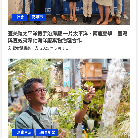
.社會
高雄市
臺美跨太平洋攜手治海廢 一片太平洋、兩座島嶼 臺灣
與夏威夷深化海洋廢棄物治理合作
記者洪惠美
2026 年 8 月 8 日
.消費生活
.綜合新聞