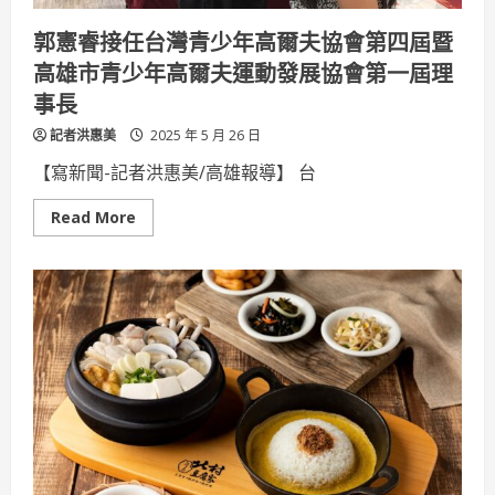
會
曹
郭憲睿接任台灣青少年高爾夫協會第四屆暨
賜
斌
高雄市青少年高爾夫運動發展協會第一屆理
醫
師
事長
獲
邀
記者洪惠美
擔
2025 年 5 月 26 日
任
座
【寫新聞-記者洪惠美/高雄報導】 台
長
講
評
Read
Read More
傳
more
承
about
引
郭
領
憲
風
睿
潮
接
任
台
灣
青
少
年
高
爾
夫
協
會
第