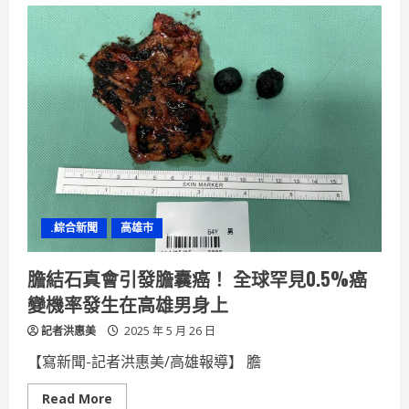
雄
端
午
龍
舟
期
間
河
東
路
南
向
車
道
封
閉
運
.綜合新聞
高雄市
發
局
呼
籲
膽結石真會引發膽囊癌！ 全球罕見0.5%癌
選
手
變機率發生在高雄男身上
市
民
記者洪惠美
多
2025 年 5 月 26 日
搭
乘
【寫新聞-記者洪惠美/高雄報導】 膽
大
眾
交
Read
Read More
通