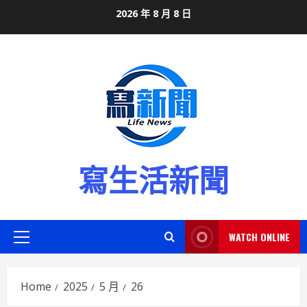
Skip
2026 年 8 月 8 日
to
content
寫生活新聞
WATCH ONLINE
Primary
Menu
Home
2025
5 月
26