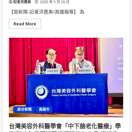
記者洪惠美
2025 年 5 月 26 日
【寫新聞-記者洪惠美/高雄報導】 為
Read
Read More
more
about
繳
納
基
金
專
戶
款
項
已
可
透
過
臺
灣
Pay
行
動
支
.綜合新聞
高雄市
付
QR
Code
繳
台灣美容外科醫學會「中下臉老化醫療」學
款