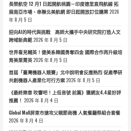
長榮航空 12 月1 日起開航桃園－印度德里直飛航線 拓
展南亞市場、串聯北美航網 即日起開放訂位購票
2026
年 8 月 5 日
迎向AI的時代與挑戰 高師大攜手中央研究院打造人文
跨域新典範
2026 年 8 月 5 日
世界看見輔英！健美系韓國勇奪四金 國際合作再升級培
育美業菁英
2026 年 8 月 5 日
首屆「臺灣機器人競賽」北中說明會反應熱烈 促產學研
共創機器人產業化可行方案
2026 年 8 月 5 日
《最終樂章 吹響吧！上低音號 前篇》獲網友4.4星好評
推薦！
2026 年 8 月 4 日
Global Mall屏東市搶攻父親節商機 人氣餐廳祭組合套餐
2026 年 8 月 4 日