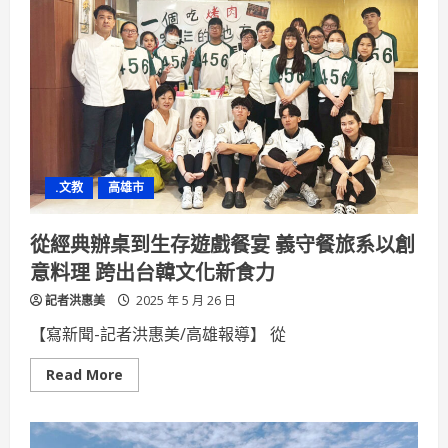
越
南
175
軍
醫
院
50
年
來
首
度
跨
海
.文教
高雄市
邀
請
全
台
從經典辦桌到生存遊戲餐宴 義守餐旅系以創
唯
一
意料理 跨出台韓文化新食力
代
表
記者洪惠美
出
2025 年 5 月 26 日
席
院
【寫新聞-記者洪惠美/高雄報導】 從
慶
盛
典
Read
Read More
高
more
醫
about
體
從
系
經
展
典