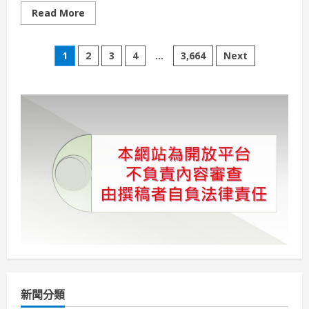
Read
Read More
more
about
台
文
日
1
2
3
4
...
3,664
Next
混
血
章
「巴
掌
仙
分
子」
KoKo
生
頁
命
奇
蹟！
高
雄
長
庚
團
隊
守
護
健
康
出
院
新聞分類