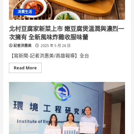
四
屆
.消費生活
暨
高
雄
市
北村豆腐家新菜上市 嫩豆腐煲溫潤與濃烈一
青
少
次擁有 全新風味炸雞收服味蕾
年
高
記者洪惠美
爾
2025 年 5 月 26 日
夫
運
【寫新聞-記者洪惠美/高雄報導】全台
動
發
展
Read
Read More
協
more
會
about
第
北
一
村
屆
豆
理
腐
事
家
長
新
菜
上
市
嫩
豆
腐
煲