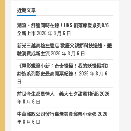
類
近期文章
潮流、舒適同時在線！JINS 俐落摩登系列8/6
全新上市
2026 年 8 月 6 日
新光三越高雄左營店 歡慶父親節科技送禮、體
驗消費成新主流
2026 年 8 月 6 日
《電影蠟筆小新：奇奇怪怪！我的妖怪假期》
締造系列影史最高開票紀錄！
2026 年 8 月 6
日
前世今生都是情人 義大七夕甜蜜1折起
2026
年 8 月 6 日
中華郵政公司發行臺灣美食郵票小全張
2026
年 8 月 6 日