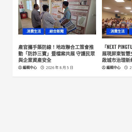
u
e
R
.消費生活
.綜合新聞
.消費生活
e
產官攜手築防線！地政聯合工策會推
「NEXT PIN
a
動「防詐三寶」暨檔案共展 守護民眾
展現屏東智慧
與企業資產安全
啟城市治理新
d
編輯中心
2026 年 8 月 5 日
編輯中心
2
i
n
g