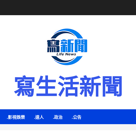
寫生活新聞
.影視娛樂
.達人
.政治
.公告