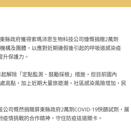
屏東縣政府獲得索瑪沛思生物科技公司慷慨捐贈2萬劑
弱勢機構及團體，以應對近期連假後引起的呼吸道感染疫
提升保護力。
日起解除「定點監測、鼓勵採檢」措施，但目前國內
情亦處高點，加上近期大量旅遊潮，社區感染風險增加，民
司慨然捐贈屏東縣政府2萬劑COVID-19快篩試劑，展
對疫情挑戰的合作精神，守住防疫這道關卡。