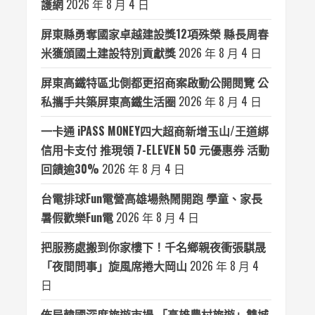
護網
2026 年 8 月 4 日
屏東縣勇奪國家卓越建設獎12項殊榮 縣長周春
米獲頒國土建設特別貢獻獎
2026 年 8 月 4 日
屏東高鐵特區北側都更招商案啟動公開閱覽 公
私攜手共築屏東高鐵生活圈
2026 年 8 月 4 日
一卡通 iPASS MONEY四大超商新增玉山/王道綁
信用卡支付 推現領 7-ELEVEN 50 元優惠券 活動
回饋逾30%
2026 年 8 月 4 日
台電排球Fun電營高雄場熱鬧開跑 學童、家長
暑假歡樂Fun電
2026 年 8 月 4 日
把服務處搬到你家樓下！千名鄉親夜衝張騏晟
「夜間問事」旋風席捲大岡山
2026 年 8 月 4
日
佈局韓國深度旅遊市場 「高雄農村旅遊」雙城