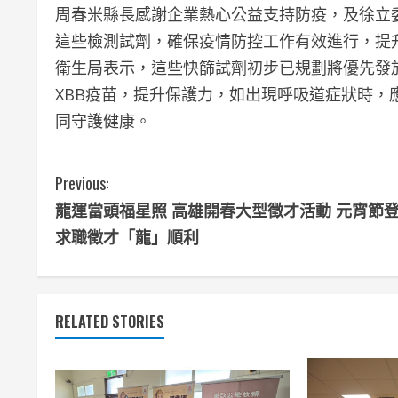
周春米縣長感謝企業熱心公益支持防疫，及徐立
這些檢測試劑，確保疫情防控工作有效進行，提
衛生局表示，這些快篩試劑初步已規劃將優先發放弱
XBB疫苗，提升保護力，如出現呼吸道症狀時
同守護健康。
C
Previous:
龍運當頭福星照 高雄開春大型徵才活動 元宵節
o
求職徵才「龍」順利
n
t
RELATED STORIES
i
n