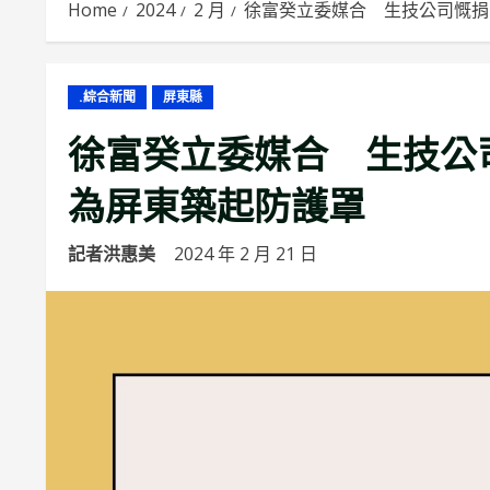
Home
2024
2 月
徐富癸立委媒合 生技公司慨捐2萬
.綜合新聞
屏東縣
徐富癸立委媒合 生技公司慨
為屏東築起防護罩
記者洪惠美
2024 年 2 月 21 日