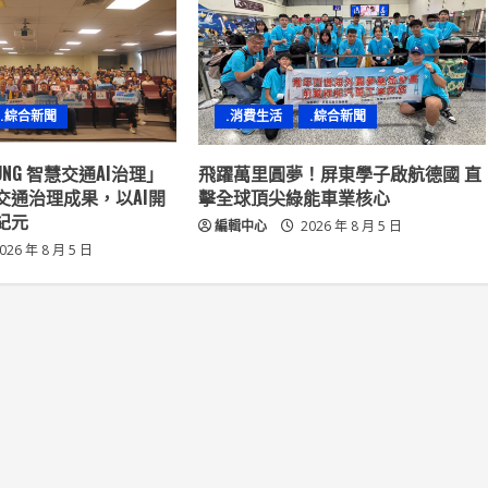
.綜合新聞
.消費生活
.綜合新聞
GTUNG 智慧交通AI治理」
飛躍萬里圓夢！屏東學子啟航德國 直
交通治理成果，以AI開
擊全球頂尖綠能車業核心
紀元
編輯中心
2026 年 8 月 5 日
026 年 8 月 5 日