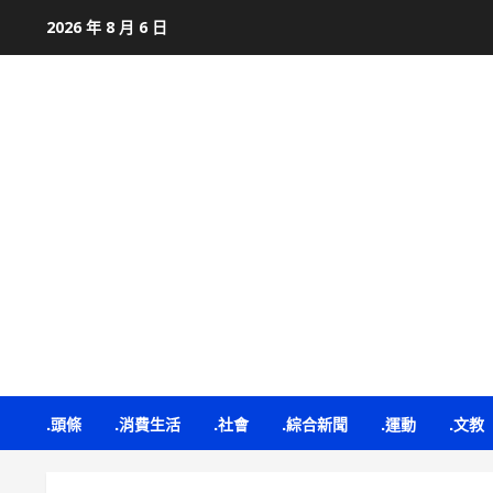
Skip
2026 年 8 月 6 日
to
content
.頭條
.消費生活
.社會
.綜合新聞
.運動
.文教