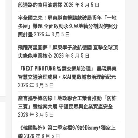
般通路的食用油選擇
2026 年 8 月 5 日
率全國之先！屏東縣自籌縣款破局15年「一地
多屋」難題 全面啟動永久屋地籍分割與使照分
照計畫
2026 年 8 月 5 日
飛躍萬里圓夢！屏東學子啟航德國 直擊全球頂
尖綠能車業核心
2026 年 8 月 5 日
「NEXT PINGTUNG 智慧交通AI治理」 展現屏東
智慧交通治理成果，以AI開啟城市治理新紀元
2026 年 8 月 5 日
產官攜手築防線！地政聯合工策會推動「防詐
三寶」暨檔案共展 守護民眾與企業資產安全
2026 年 8 月 5 日
《韓國製造》第二季定檔9/9於Disney+獨家上
線
2026 年 8 月 5 日