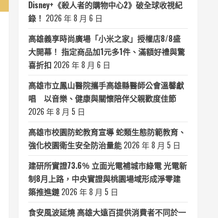
Disney+《殺人者的購物中心2》破全球收視紀
錄！
2026 年 8 月 6 日
高雄義享時尚廣場「小米之家」授權店8/8盛
大開幕！ 指定商品加1元多1件、滿額好禮與驚
喜折扣
2026 年 8 月 6 日
高雄市立鳳山醫院攜手高雄縣醫師公會溫馨獻
唱 以音樂、健康與關懷陪伴父親歡度佳節
2026 年 8 月 5 日
高雄市校園防蛇教育宣導 蛇類生態防範教育、
強化校園衛生安全防治量能
2026 年 8 月 5 日
建研所實證73.6％ 立面光電補城市綠電 光電新
制8月上路，中央實證與桃園場域形成淨零建
築推進鏈
2026 年 8 月 5 日
食安風波延燒 高雄大遠百提供消費者不同於一