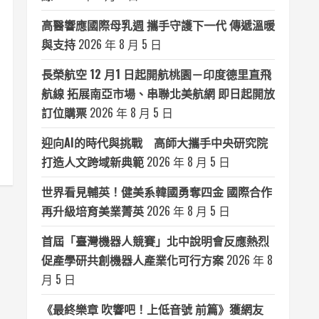
高醫響應國際母乳週 攜手守護下一代 傳遞溫暖
與支持
2026 年 8 月 5 日
長榮航空 12 月1 日起開航桃園－印度德里直飛
航線 拓展南亞市場、串聯北美航網 即日起開放
訂位購票
2026 年 8 月 5 日
迎向AI的時代與挑戰 高師大攜手中央研究院
打造人文跨域新典範
2026 年 8 月 5 日
世界看見輔英！健美系韓國勇奪四金 國際合作
再升級培育美業菁英
2026 年 8 月 5 日
首屆「臺灣機器人競賽」北中說明會反應熱烈
促產學研共創機器人產業化可行方案
2026 年 8
月 5 日
《最終樂章 吹響吧！上低音號 前篇》獲網友