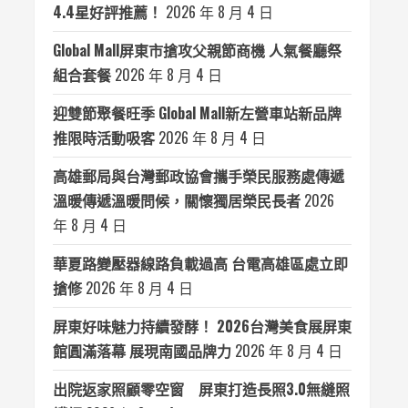
4.4星好評推薦！
2026 年 8 月 4 日
Global Mall屏東市搶攻父親節商機 人氣餐廳祭
組合套餐
2026 年 8 月 4 日
迎雙節聚餐旺季 Global Mall新左營車站新品牌
推限時活動吸客
2026 年 8 月 4 日
高雄郵局與台灣郵政協會攜手榮民服務處傳遞
溫暖傳遞溫暖問候，關懷獨居榮民長者
2026
年 8 月 4 日
華夏路變壓器線路負載過高 台電高雄區處立即
搶修
2026 年 8 月 4 日
屏東好味魅力持續發酵！ 2026台灣美食展屏東
館圓滿落幕 展現南國品牌力
2026 年 8 月 4 日
出院返家照顧零空窗 屏東打造長照3.0無縫照