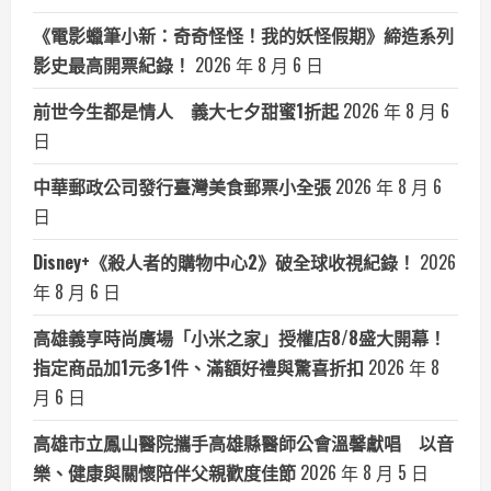
《電影蠟筆小新：奇奇怪怪！我的妖怪假期》締造系列
影史最高開票紀錄！
2026 年 8 月 6 日
前世今生都是情人 義大七夕甜蜜1折起
2026 年 8 月 6
日
中華郵政公司發行臺灣美食郵票小全張
2026 年 8 月 6
日
Disney+《殺人者的購物中心2》破全球收視紀錄！
2026
年 8 月 6 日
高雄義享時尚廣場「小米之家」授權店8/8盛大開幕！
指定商品加1元多1件、滿額好禮與驚喜折扣
2026 年 8
月 6 日
高雄市立鳳山醫院攜手高雄縣醫師公會溫馨獻唱 以音
樂、健康與關懷陪伴父親歡度佳節
2026 年 8 月 5 日