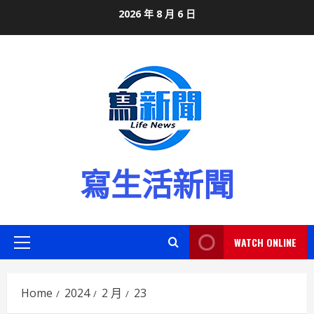
Skip
2026 年 8 月 6 日
to
content
寫生活新聞
WATCH ONLINE
Primary
Menu
Home
2024
2 月
23