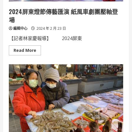
查
2024屏東燈節傳藝匯演 紙風車劇團壓軸登
場
編輯中心
2024 年 2 月 23 日
【記者林家慶報導】 2024屏東
Read
Read More
more
about
2024
屏
東
燈
節
傳
藝
匯
演
紙
風
車
劇
團
壓
軸
登