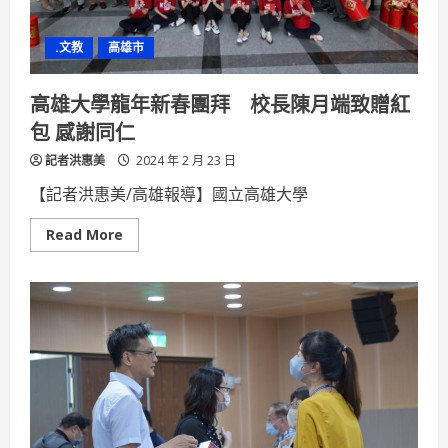
大
主
題
.文教
高雄市
的
歡
慶
優
高雄大學龍年新春團拜 校長陳月端致贈紅
惠
活
包 感謝同仁
動
記者洪惠美
2024 年 2 月 23 日
【記者洪惠美/高雄報導】國立高雄大學
Read
Read More
more
about
高
雄
大
學
龍
年
新
春
團
拜
校
長
陳