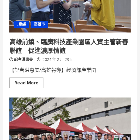
月
端
致
贈
紅
.產經
高雄市
包
感
謝
同
高雄前鎮、臨廣科技產業園區人資主管新春
仁
聯誼 促進濃厚情誼
記者洪惠美
2024 年 2 月 23 日
【記者洪惠美/高雄報導】經濟部產業園
Read
Read More
more
about
高
雄
前
鎮、
臨
廣
科
技
產
業
園