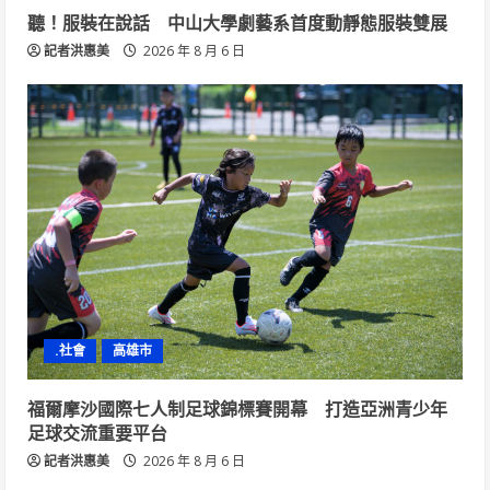
聽！服裝在說話 中山大學劇藝系首度動靜態服裝雙展
記者洪惠美
2026 年 8 月 6 日
.社會
高雄市
福爾摩沙國際七人制足球錦標賽開幕 打造亞洲青少年
足球交流重要平台
記者洪惠美
2026 年 8 月 6 日