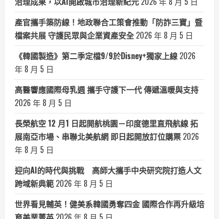
治理成果，以AI開啟城市治理新紀元
2026 年 8 月 5 日
產官攜手築防線！地政聯合工策會推動「防詐三寶」暨
檔案共展 守護民眾與企業資產安全
2026 年 8 月 5 日
《韓國製造》第二季定檔9/9於Disney+獨家上線
2026
年 8 月 5 日
高醫響應國際母乳週 攜手守護下一代 傳遞溫暖與支持
2026 年 8 月 5 日
長榮航空 12 月1 日起開航桃園－印度德里直飛航線 拓
展南亞市場、串聯北美航網 即日起開放訂位購票
2026
年 8 月 5 日
迎向AI的時代與挑戰 高師大攜手中央研究院打造人文
跨域新典範
2026 年 8 月 5 日
世界看見輔英！健美系韓國勇奪四金 國際合作再升級培
育美業菁英
2026 年 8 月 5 日