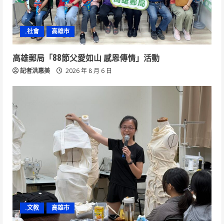
.社會
高雄市
高雄郵局「88節父愛如山 感恩傳情」活動
記者洪惠美
2026 年 8 月 6 日
.文教
高雄市