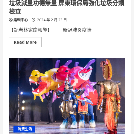
垃圾減量功德無量 屏東環保局強化垃圾分類
檢查
編輯中心
2024 年 2 月 23 日
【記者林家慶報導】 新冠肺炎疫情
Read
Read More
more
about
垃
圾
減
量
功
德
無
量
屏
東
環
保
局
強
化
垃
圾
分
.消費生活
類
檢