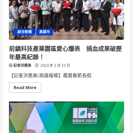
區
人
資
主
管
新
春
.綜合新聞
高雄市
聯
誼
促
進
前鎮科技產業園區愛心爆表 捐血成果破歷
濃
厚
年最高紀錄！
情
誼
記者洪惠美
2024 年 2 月 23 日
【記者洪惠美/高雄報導】農曆春節長假
Read
Read More
more
about
前
鎮
科
技
產
業
園
區
愛