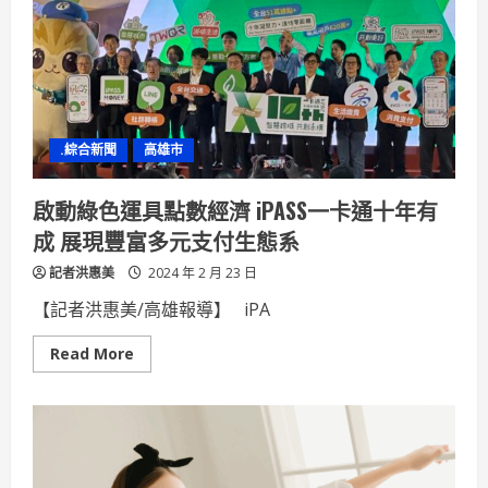
心
爆
表
捐
血
成
果
破
歷
.綜合新聞
高雄市
年
最
高
紀
啟動綠色運具點數經濟 iPASS一卡通十年有
錄！
成 展現豐富多元支付生態系
記者洪惠美
2024 年 2 月 23 日
【記者洪惠美/高雄報導】 iPA
Read
Read More
more
about
啟
動
綠
色
運
具