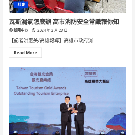
.社會
瓦斯漏氣怎麼辦 高市消防安全常識報你知
新聞中心
2024 年 2 月 23 日
【記者洪惠美/高雄報導】高雄市政府消
Read
Read More
more
about
瓦
斯
漏
氣
怎
麼
辦
高
市
消
防
安
全
常
識
報
你