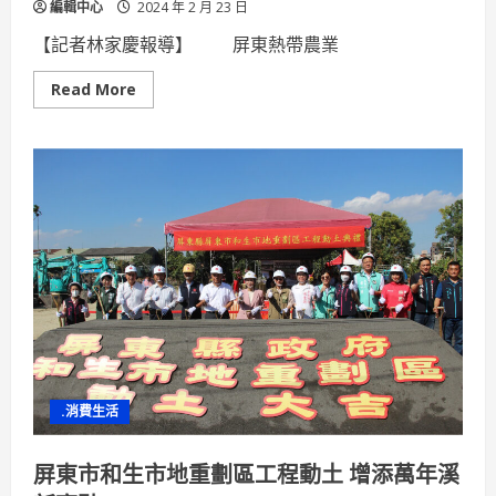
編輯中心
2024 年 2 月 23 日
【記者林家慶報導】 屏東熱帶農業
Read
Read More
more
about
農
來!check
in-
屏
東
熱
博
主
題
特
餐
好
食
饗
宴
頗
受
好
.消費生活
評
屏東市和生市地重劃區工程動土 增添萬年溪