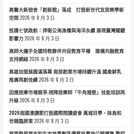
高醫大新宿舍「創新館」落成 打造新世代宜居樂學新
空間
2026 年 8 月 3 日
巡護七號啟航：捍衛公海漁權與海洋永續 展現臺灣關鍵
影響力
2026 年 8 月 3 日
高師大攜手全國特教夥伴共促教育平權 建構共融教育
支持網絡
2026 年 8 月 3 日
高雄加盟展圓滿落幕 南部創業市場持續升溫 國產鮮乳
推廣再創佳績
2026 年 8 月 3 日
因應按摩市場競爭.視障按摩師「牛角撥筋」技能培訓再
升級
2026 年 8 月 3 日
2026南國漫讀節打造國際閱讀盛會 萬城目學、妹島和
世親臨屏東
2026 年 8 月 3 日
屏東縣屏東市和生市地重劃區優質抵費地公開標售 歡迎