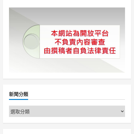
章
莉
集
團
分
EASY
SHOP
與
頁
東
森
強
強
聯
手
首
度
進
軍
電
視
購
物
祭
出
震
新聞分類
撼
優
惠
新
僅
此
聞
一
檔
分
類