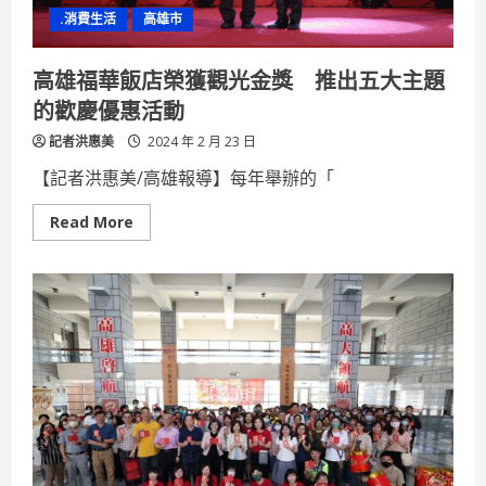
知
.消費生活
高雄市
高雄福華飯店榮獲觀光金獎 推出五大主題
的歡慶優惠活動
記者洪惠美
2024 年 2 月 23 日
【記者洪惠美/高雄報導】每年舉辦的「
Read
Read More
more
about
高
雄
福
華
飯
店
榮
獲
觀
光
金
獎
推
出
五