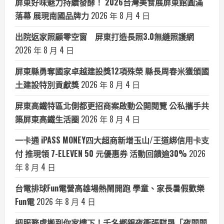
屏東好味魅力持續發酵！ 2026台灣美食展屏東館圓滿
落幕 展現南國品牌力
2026 年 8 月 4 日
出院返家照顧零空窗 屏東打造長照3.0無縫照護網
2026 年 8 月 4 日
屏東縣勇奪國家卓越建設獎12項殊榮 縣長周春米獲頒國
土建設特別貢獻獎
2026 年 8 月 4 日
屏東高鐵特區北側都更招商案啟動公開閱覽 公私攜手共
築屏東高鐵生活圈
2026 年 8 月 4 日
一卡通 iPASS MONEY四大超商新增玉山/王道綁信用卡支
付 推現領 7-ELEVEN 50 元優惠券 活動回饋逾30%
2026
年 8 月 4 日
台電排球Fun電營高雄場熱鬧開跑 學童、家長暑假歡樂
Fun電
2026 年 8 月 4 日
把服務處搬到你家樓下！千名鄉親夜衝張騏晟「夜間問