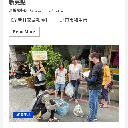
新亮點
編輯中心
2024 年 2 月 23 日
【記者林家慶報導】 屏東市和生市
Read
Read More
more
about
屏
東
市
和
生
市
地
重
劃
區
工
程
動
土
增
添
萬
年
.消費生活
溪
新
亮
點