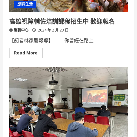
場
.消費生活
高雄視障輔佐培訓課程招生中 歡迎報名
編輯中心
2024 年 2 月 23 日
【記者林家慶報導】 你曾經在路上
Read
Read More
more
about
高
雄
視
障
輔
佐
培
訓
課
程
招
生
中
歡
迎
報
名