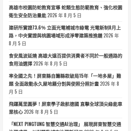
高雄市校園防蛇教育宣導 蛇類生態防範教育、強化校園
衛生安全防治量能
2026 年 8 月 5 日
建研所實證73.6％ 立面光電補城市綠電 光電新制8月上
路，中央實證與桃園場域形成淨零建築推進鏈
2026 年
8 月 5 日
食安風波延燒 高雄大遠百提供消費者不同於一般通路的
食用油選擇
2026 年 8 月 5 日
率全國之先！屏東縣自籌縣款破局15年「一地多屋」難
題 全面啟動永久屋地籍分割與使照分照計畫
2026 年 8
月 5 日
飛躍萬里圓夢！屏東學子啟航德國 直擊全球頂尖綠能車
業核心
2026 年 8 月 5 日
「NEXT PINGTUNG 智慧交通AI治理」 展現屏東智慧交通