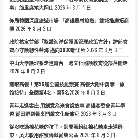
事」旋風席捲大岡山
2026 年 8 月 4 日
佈局韓國深度旅遊市場 「高雄農村旅遊」雙城推廣拓商
機
2026 年 8 月 3 日
政院核定首部「整體海洋保護區管理政策方針」跨部會
齊心守護韌性藍海 邁向3030新里程
2026 年 8 月 3 日
中山大學護理系走進霧台 跨文化照護教育從部落開始
2026 年 8 月 3 日
耀眼高餐！第56屆全國技能競賽 高餐大附中勇奪「旅
館接待」全國第4名、第5名​
2026 年 8 月 3 日
青年走進客庄 用創意為米食說故事 高雄客委會青年學
習 從田野到餐桌開啟文化新旅程
2026 年 8 月 3 日
從沒吃過棉花糖的孩子，到開著粉紅棉花糖車走遍屏
東，吳尤敏用甜蜜傳遞愛與公益
2026 年 8 月 3 日