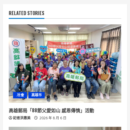
u
RELATED STORIES
e
R
e
a
d
i
n
.社會
高雄市
g
高雄郵局「88節父愛如山 感恩傳情」活動
記者洪惠美
2026 年 8 月 6 日