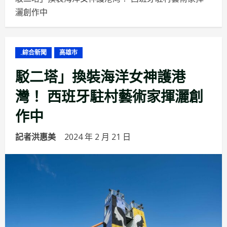
灑創作中
.綜合新聞
高雄市
駁二塔」換裝海洋女神護港
灣！ 西班牙駐村藝術家揮灑創
作中
記者洪惠美
2024 年 2 月 21 日