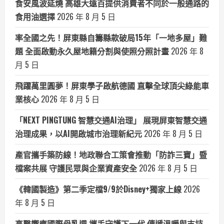
食安風波延燒 高雄大遠百提供消費者不同於一般通路的
食用油選擇
2026 年 8 月 5 日
率全國之先！屏東縣自籌縣款破局15年「一地多屋」難
題 全面啟動永久屋地籍分割與使照分照計畫
2026 年 8
月 5 日
飛躍萬里圓夢！屏東學子啟航德國 直擊全球頂尖綠能車
業核心
2026 年 8 月 5 日
「NEXT PINGTUNG 智慧交通AI治理」 展現屏東智慧交通
治理成果，以AI開啟城市治理新紀元
2026 年 8 月 5 日
產官攜手築防線！地政聯合工策會推動「防詐三寶」暨
檔案共展 守護民眾與企業資產安全
2026 年 8 月 5 日
《韓國製造》第二季定檔9/9於Disney+獨家上線
2026
年 8 月 5 日
高醫響應國際母乳週 攜手守護下一代 傳遞溫暖與支持