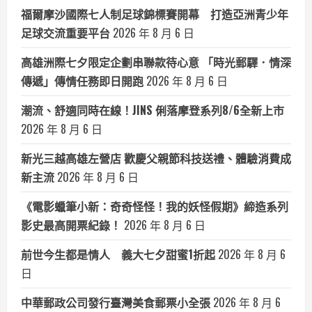
福爾摩沙國際七人制足球錦標賽開幕 打造亞洲青少年
足球交流重要平台
2026 年 8 月 6 日
高雄洲際七夕限定企劃串聯款待心意 「時光郵驛．情深
傳遞」傳情任務即日開跑
2026 年 8 月 6 日
潮流、舒適同時在線！JINS 俐落摩登系列8/6全新上市
2026 年 8 月 6 日
新光三越高雄左營店 歡慶父親節科技送禮、體驗消費成
新主流
2026 年 8 月 6 日
《電影蠟筆小新：奇奇怪怪！我的妖怪假期》締造系列
影史最高開票紀錄！
2026 年 8 月 6 日
前世今生都是情人 義大七夕甜蜜1折起
2026 年 8 月 6
日
中華郵政公司發行臺灣美食郵票小全張
2026 年 8 月 6