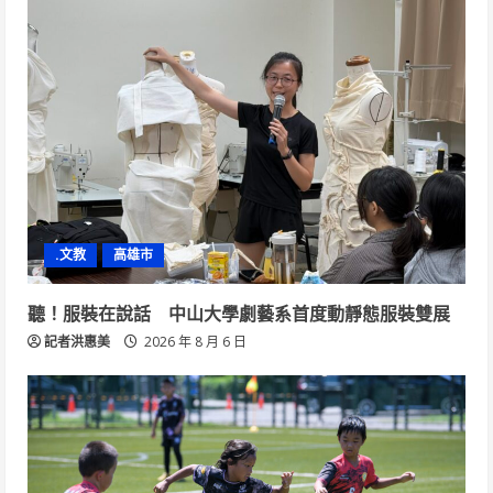
.文教
高雄市
聽！服裝在說話 中山大學劇藝系首度動靜態服裝雙展
記者洪惠美
2026 年 8 月 6 日