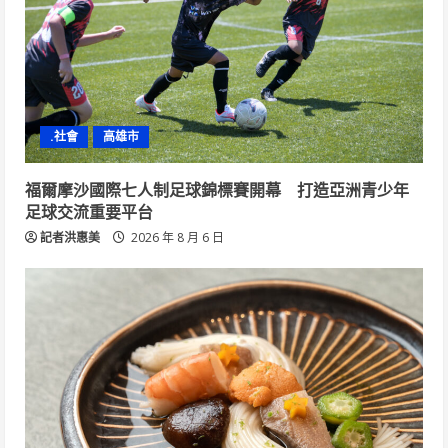
.社會
高雄市
福爾摩沙國際七人制足球錦標賽開幕 打造亞洲青少年
足球交流重要平台
記者洪惠美
2026 年 8 月 6 日