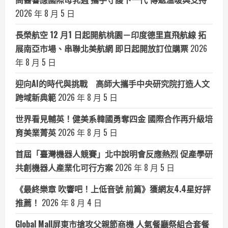
2026 年 8 月 5 日
長榮航空 12 月1 日起開航桃園－印度德里直飛航線 拓
展南亞市場、串聯北美航網 即日起開放訂位購票
2026
年 8 月 5 日
迎向AI的時代與挑戰 高師大攜手中央研究院打造人文
跨域新典範
2026 年 8 月 5 日
世界看見輔英！健美系韓國勇奪四金 國際合作再升級培
育美業菁英
2026 年 8 月 5 日
首屆「臺灣機器人競賽」北中說明會反應熱烈 促產學研
共創機器人產業化可行方案
2026 年 8 月 5 日
《最終樂章 吹響吧！上低音號 前篇》獲網友4.4星好評
推薦！
2026 年 8 月 4 日
Global Mall屏東市搶攻父親節商機 人氣餐廳祭組合套餐