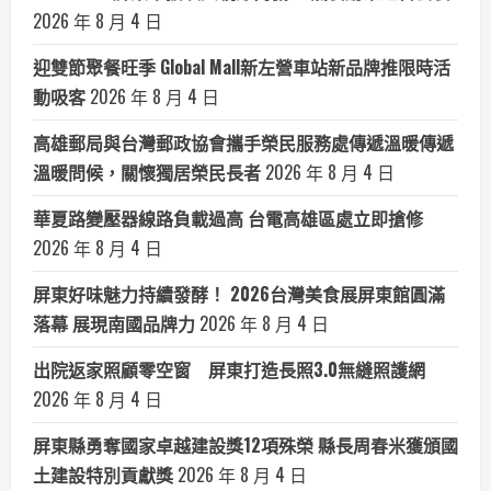
2026 年 8 月 4 日
迎雙節聚餐旺季 Global Mall新左營車站新品牌推限時活
動吸客
2026 年 8 月 4 日
高雄郵局與台灣郵政協會攜手榮民服務處傳遞溫暖傳遞
溫暖問候，關懷獨居榮民長者
2026 年 8 月 4 日
華夏路變壓器線路負載過高 台電高雄區處立即搶修
2026 年 8 月 4 日
屏東好味魅力持續發酵！ 2026台灣美食展屏東館圓滿
落幕 展現南國品牌力
2026 年 8 月 4 日
出院返家照顧零空窗 屏東打造長照3.0無縫照護網
2026 年 8 月 4 日
屏東縣勇奪國家卓越建設獎12項殊榮 縣長周春米獲頒國
土建設特別貢獻獎
2026 年 8 月 4 日