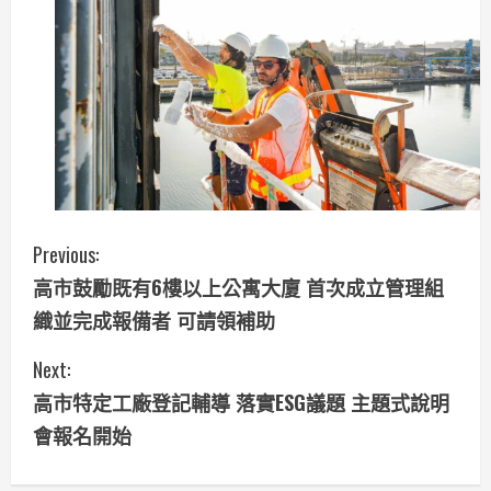
C
Previous:
高市鼓勵既有6樓以上公寓大廈 首次成立管理組
o
織並完成報備者 可請領補助
n
Next:
t
高市特定工廠登記輔導 落實ESG議題 主題式說明
i
會報名開始
n