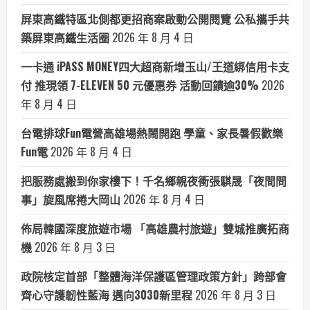
屏東高鐵特區北側都更招商案啟動公開閱覽 公私攜手共
築屏東高鐵生活圈
2026 年 8 月 4 日
一卡通 iPASS MONEY四大超商新增玉山/王道綁信用卡支
付 推現領 7-ELEVEN 50 元優惠券 活動回饋逾30%
2026
年 8 月 4 日
台電排球Fun電營高雄場熱鬧開跑 學童、家長暑假歡樂
Fun電
2026 年 8 月 4 日
把服務處搬到你家樓下！千名鄉親夜衝張騏晟「夜間問
事」旋風席捲大岡山
2026 年 8 月 4 日
佈局韓國深度旅遊市場 「高雄農村旅遊」雙城推廣拓商
機
2026 年 8 月 3 日
政院核定首部「整體海洋保護區管理政策方針」跨部會
齊心守護韌性藍海 邁向3030新里程
2026 年 8 月 3 日