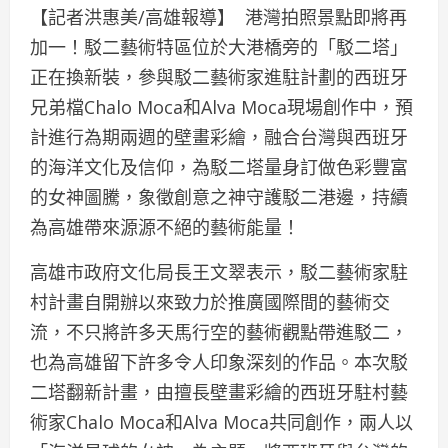
【記者洪惠美/高雄報導】 港灣拍照景點即將再
加一！駁二藝術特區位於大港橋旁的「駁二塔」
正在換新裝，參與駁二藝術家進駐計劃的西班牙
兄弟檔Chalo Moca和Alva Moca現場創作中，預
計進行為期兩週的壁畫彩繪，融合台灣與西班牙
的海洋文化及信仰，為駁二塔量身訂做色彩豐富
的女神圖騰，象徵創意之神守護駁二港邊，持續
為高雄帶來源源不絕的藝術能量！
高雄市政府文化局長王文翠表示，駁二藝術家駐
村計畫自開辦以來致力於推廣國際間的藝術交
流，不只將許多天馬行空的藝術觀點帶進駁二，
也為高雄留下許多令人印象深刻的作品。本次駁
二塔翻新計畫，由擅長壁畫彩繪的西班牙駐村藝
術家Chalo Moca和Alva Moca共同創作，兩人以