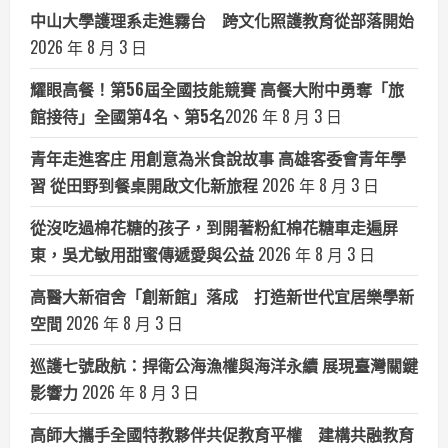
中山大學護理系走進霧台 跨文化照護教育從部落開始
2026 年 8 月 3 日
耀眼高餐！第56屆全國技能競賽 高餐大附中勇奪「旅
館接待」全國第4名、第5名​
2026 年 8 月 3 日
青年走進客庄 用創意為米食說故事 高雄客委會青年學
習 從田野到餐桌開啟文化新旅程
2026 年 8 月 3 日
從沒吃過棉花糖的孩子，到開著粉紅棉花糖車走遍屏
東，吳尤敏用甜蜜傳遞愛與公益
2026 年 8 月 3 日
高醫大新宿舍「創新館」落成 打造新世代宜居樂學新
空間
2026 年 8 月 3 日
巡護七號啟航：捍衛公海漁權與海洋永續 展現臺灣關鍵
影響力
2026 年 8 月 3 日
高師大攜手全國特教夥伴共促教育平權 建構共融教育