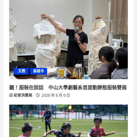
.文教
高雄市
聽！服裝在說話 中山大學劇藝系首度動靜態服裝雙展
記者洪惠美
2026 年 8 月 6 日