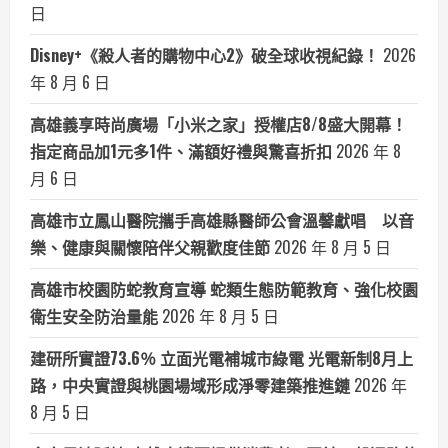
日
Disney+《殺人者的購物中心2》破全球收視紀錄！
2026
年 8 月 6 日
高雄義享時尚廣場「小米之家」授權店8/8盛大開幕！
指定商品加1元多1件、滿額好禮與驚喜折扣
2026 年 8
月 6 日
高雄市立鳳山醫院攜手高雄縣醫師公會溫馨獻唱 以音
樂、健康與關懷陪伴父親歡度佳節
2026 年 8 月 5 日
高雄市校園防蛇教育宣導 蛇類生態防範教育、強化校園
衛生安全防治量能
2026 年 8 月 5 日
建研所實證73.6％ 立面光電補城市綠電 光電新制8月上
路，中央實證與桃園場域形成淨零建築推進鏈
2026 年
8 月 5 日