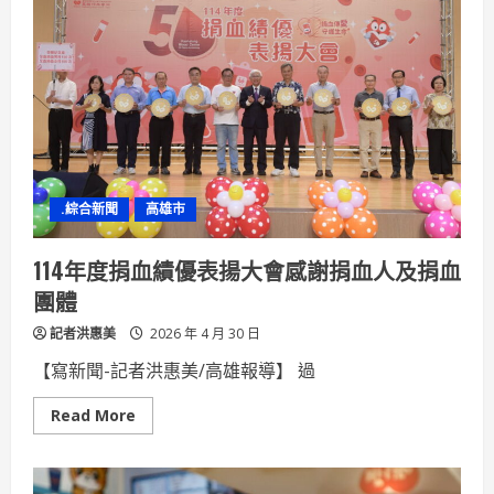
人
母
的
禁
忌
是
看
診
多
次
才
有
勇
.綜合新聞
高雄市
氣
說
出
的
114年度捐血績優表揚大會感謝捐血人及捐血
秘
密
團體
身
心
記者洪惠美
醫
2026 年 4 月 30 日
療
網
【寫新聞-記者洪惠美/高雄報導】 過
伸
援:
請
Read
Read More
理
more
解
about
母
114
親
年
節
度