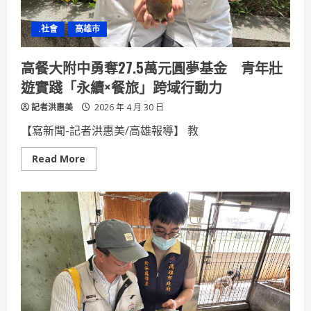
肯
定
臺
.社會
高雄市
灣
OECM
走
在
高餐大附中勇奪27.5萬元圓夢基金 青年壯
正
確
遊實踐「永續×餐旅」跨域行動力
軌
道
記者洪惠美
2026 年 4 月 30 日
【寫新聞-記者洪惠美/高雄報導】 教
Read
Read More
more
about
高
餐
大
附
中
勇
奪
27.5
萬
元
圓
夢
基