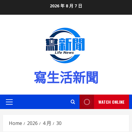
Skip
2026 年 8 月 7 日
to
content
寫生活新聞
WATCH ONLINE
Primary
Menu
Home
2026
4 月
30