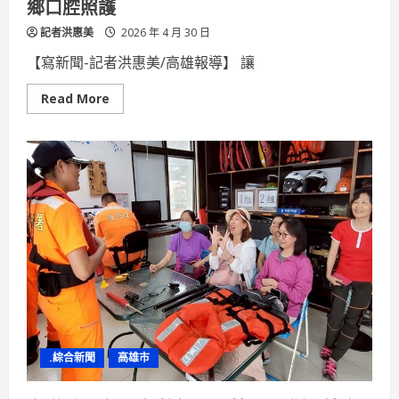
鄉口腔照護
記者洪惠美
2026 年 4 月 30 日
【寫新聞-記者洪惠美/高雄報導】 讓
Read
Read More
more
about
邊
唱
KTV
邊
健
檢
中
山
大
學
跨
校
AI
團
隊
翻
轉
原
.綜合新聞
高雄市
鄉
口
腔
照