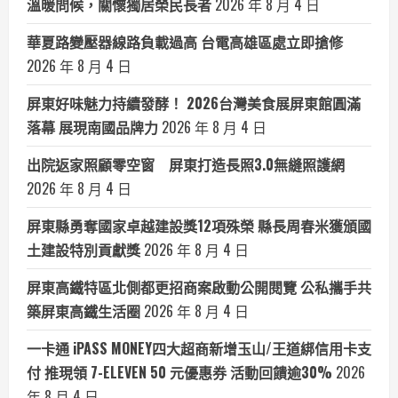
溫暖問候，關懷獨居榮民長者
2026 年 8 月 4 日
華夏路變壓器線路負載過高 台電高雄區處立即搶修
2026 年 8 月 4 日
屏東好味魅力持續發酵！ 2026台灣美食展屏東館圓滿
落幕 展現南國品牌力
2026 年 8 月 4 日
出院返家照顧零空窗 屏東打造長照3.0無縫照護網
2026 年 8 月 4 日
屏東縣勇奪國家卓越建設獎12項殊榮 縣長周春米獲頒國
土建設特別貢獻獎
2026 年 8 月 4 日
屏東高鐵特區北側都更招商案啟動公開閱覽 公私攜手共
築屏東高鐵生活圈
2026 年 8 月 4 日
一卡通 iPASS MONEY四大超商新增玉山/王道綁信用卡支
付 推現領 7-ELEVEN 50 元優惠券 活動回饋逾30%
2026
年 8 月 4 日