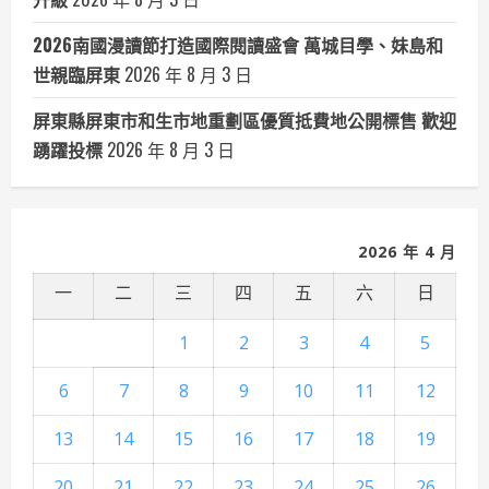
2026南國漫讀節打造國際閱讀盛會 萬城目學、妹島和
世親臨屏東
2026 年 8 月 3 日
屏東縣屏東市和生市地重劃區優質抵費地公開標售 歡迎
踴躍投標
2026 年 8 月 3 日
2026 年 4 月
一
二
三
四
五
六
日
1
2
3
4
5
6
7
8
9
10
11
12
13
14
15
16
17
18
19
20
21
22
23
24
25
26