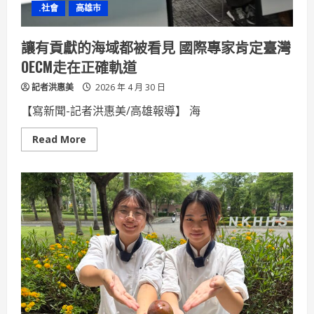
.社會
高雄市
海
洋
實
務
讓有貢獻的海域都被看見 國際專家肯定臺灣
與
親
OECM走在正確軌道
海
體
記者洪惠美
驗，
2026 年 4 月 30 日
引
領
【寫新聞-記者洪惠美/高雄報導】 海
海
洋
教
Read
Read More
育
more
深
about
耕
讓
校
有
園
貢
獻
的
海
域
都
被
看
見
國
際
專
家