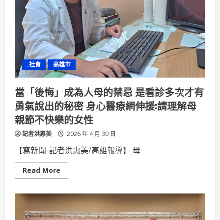
香
瓜、
西
瓜
及
香
瓜
農
損
.社會
高雄市
救
助
5
月
當「後悔」成為人母的禁忌 是看診多次才有
1
日
勇氣說出的秘密 身心醫療網伸援:請理解母
起
受
親節不快樂的女性
理
記者洪惠美
2026 年 4 月 30 日
【寫新聞-記者洪惠美/高雄報導】 母
Read
Read More
more
about
當
「後
悔」
成
為