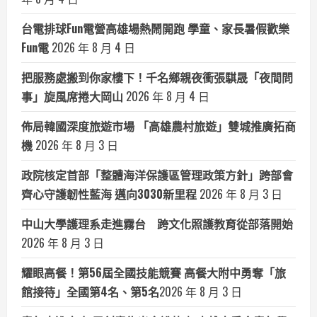
台電排球Fun電營高雄場熱鬧開跑 學童、家長暑假歡樂
Fun電
2026 年 8 月 4 日
把服務處搬到你家樓下！千名鄉親夜衝張騏晟「夜間問
事」旋風席捲大岡山
2026 年 8 月 4 日
佈局韓國深度旅遊市場 「高雄農村旅遊」雙城推廣拓商
機
2026 年 8 月 3 日
政院核定首部「整體海洋保護區管理政策方針」跨部會
齊心守護韌性藍海 邁向3030新里程
2026 年 8 月 3 日
中山大學護理系走進霧台 跨文化照護教育從部落開始
2026 年 8 月 3 日
耀眼高餐！第56屆全國技能競賽 高餐大附中勇奪「旅
館接待」全國第4名、第5名​
2026 年 8 月 3 日