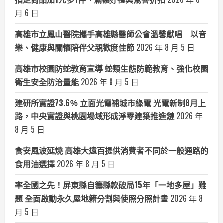
月 6 日
高雄市立鳳山醫院攜手高雄縣醫師公會溫馨獻唱 以音
樂、健康與關懷陪伴父親歡度佳節
2026 年 8 月 5 日
高雄市校園防蛇教育宣導 蛇類生態防範教育、強化校園
衛生安全防治量能
2026 年 8 月 5 日
建研所實證73.6％ 立面光電補城市綠電 光電新制8月上
路，中央實證與桃園場域形成淨零建築推進鏈
2026 年
8 月 5 日
食安風波延燒 高雄大遠百提供消費者不同於一般通路的
食用油選擇
2026 年 8 月 5 日
率全國之先！屏東縣自籌縣款破局15年「一地多屋」難
題 全面啟動永久屋地籍分割與使照分照計畫
2026 年 8
月 5 日