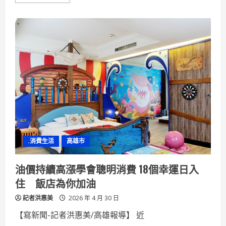
more
about
楠
梓
科
技
園
區
企
業
齊
力
捐
血
募
集
近
13
萬
cc
.消費生活
高雄市
熱
血
展
現
油價持續高漲學會聰明消費 18個幸運日入
產
業
住 飯店為你加油
公
益
記者洪惠美
動
2026 年 4 月 30 日
能
【寫新聞-記者洪惠美/高雄報導】 近