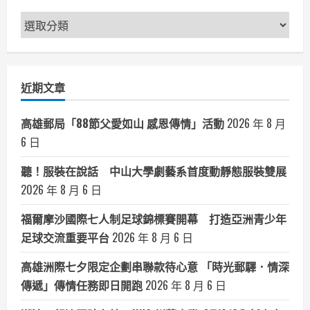
新
聞
分
類
近期文章
高雄郵局「88節父愛如山 感恩傳情」活動
2026 年 8 月
6 日
聽！服裝在說話 中山大學劇藝系首度動靜態服裝雙展
2026 年 8 月 6 日
福爾摩沙國際七人制足球錦標賽開幕 打造亞洲青少年
足球交流重要平台
2026 年 8 月 6 日
高雄洲際七夕限定企劃串聯款待心意 「時光郵驛．情深
傳遞」傳情任務即日開跑
2026 年 8 月 6 日