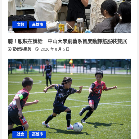
.文教
高雄市
聽！服裝在說話 中山大學劇藝系首度動靜態服裝雙展
記者洪惠美
2026 年 8 月 6 日
.社會
高雄市