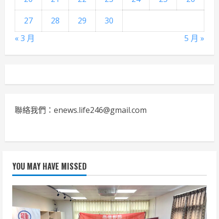
27
28
29
30
« 3 月
5 月 »
聯絡我們：enews.life246@gmail.com
YOU MAY HAVE MISSED