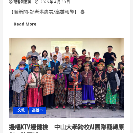
記者洪惠美
2026 年 4 月 30 日
【寫新聞-記者洪惠美/高雄報導】 臺
Read
Read More
more
about
港
務
公
司
落
實
永
續
治
理
臺
灣
港
群
邁
向
永
續
.文教
高雄市
新
紀
年！
邊唱KTV邊健檢 中山大學跨校AI團隊翻轉原