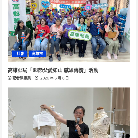
.社會
高雄市
高雄郵局「88節父愛如山 感恩傳情」活動
記者洪惠美
2026 年 8 月 6 日