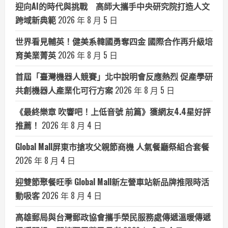
迎向AI的時代與挑戰 高師大攜手中央研究院打造人文
跨域新典範
2026 年 8 月 5 日
世界看見輔英！健美系韓國勇奪四金 國際合作再升級培
育美業菁英
2026 年 8 月 5 日
首屆「臺灣機器人競賽」北中說明會反應熱烈 促產學研
共創機器人產業化可行方案
2026 年 8 月 5 日
《最終樂章 吹響吧！上低音號 前篇》獲網友4.4星好評
推薦！
2026 年 8 月 4 日
Global Mall屏東市搶攻父親節商機 人氣餐廳祭組合套餐
2026 年 8 月 4 日
迎雙節聚餐旺季 Global Mall新左營車站新品牌推限時活
動吸客
2026 年 8 月 4 日
高雄郵局與台灣郵政協會攜手榮民服務處傳遞溫暖傳遞