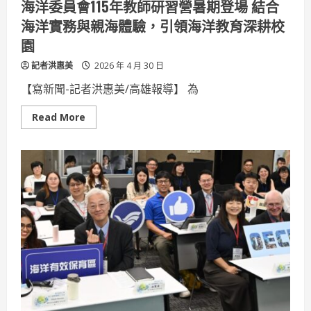
海洋委員會115年教師研習營暑期登場 結合
護
海洋實務與親海體驗，引領海洋教育深耕校
園
記者洪惠美
2026 年 4 月 30 日
【寫新聞-記者洪惠美/高雄報導】 為
Read
Read More
more
about
海
洋
委
員
會
115
年
教
師
研
習
營
暑
期
登
場
結
合