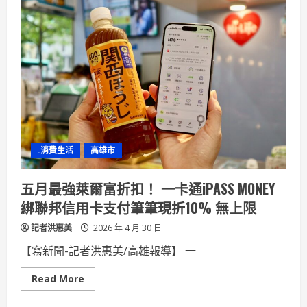
不
捐
快
血
樂
績
的
優
女
表
性
揚
大
會
感
謝
捐
血
人
及
捐
.消費生活
高雄市
血
團
體
五月最強萊爾富折扣！ 一卡通iPASS MONEY
綁聯邦信用卡支付筆筆現折10% 無上限
記者洪惠美
2026 年 4 月 30 日
【寫新聞-記者洪惠美/高雄報導】 一
Read
Read More
more
about
五