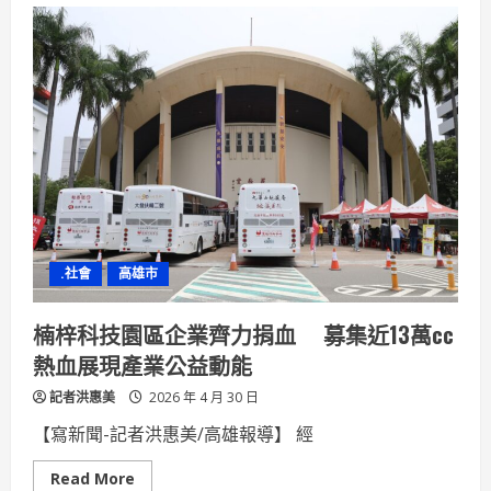
月
最
強
萊
爾
富
折
扣！
一
卡
通
iPASS
MONEY
綁
聯
邦
信
.社會
高雄市
用
卡
支
付
楠梓科技園區企業齊力捐血 募集近13萬cc
筆
筆
熱血展現產業公益動能
現
折
記者洪惠美
10%
2026 年 4 月 30 日
無
上
【寫新聞-記者洪惠美/高雄報導】 經
限
Read
Read More