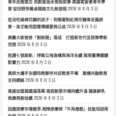
青年走進客庄 用創意為米食說故事 高雄客委會青年學
習 從田野到餐桌開啟文化新旅程
2026 年 8 月 3 日
從沒吃過棉花糖的孩子，到開著粉紅棉花糖車走遍屏
東，吳尤敏用甜蜜傳遞愛與公益
2026 年 8 月 3 日
高醫大新宿舍「創新館」落成 打造新世代宜居樂學新
空間
2026 年 8 月 3 日
巡護七號啟航：捍衛公海漁權與海洋永續 展現臺灣關鍵
影響力
2026 年 8 月 3 日
高師大攜手全國特教夥伴共促教育平權 建構共融教育
支持網絡
2026 年 8 月 3 日
高雄加盟展圓滿落幕 南部創業市場持續升溫 國產鮮乳
推廣再創佳績
2026 年 8 月 3 日
因應按摩市場競爭.視障按摩師「牛角撥筋」技能培訓再
升級
2026 年 8 月 3 日