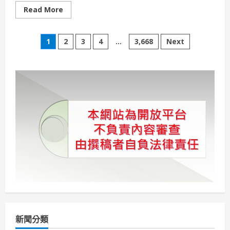
Read
Read More
more
about
油
文
價
1
2
3
4
...
3,668
Next
持
續
章
高
漲
學
分
會
聰
明
頁
消
費
18
個
幸
運
日
入
住
飯
店
為
你
加
油
新聞分類