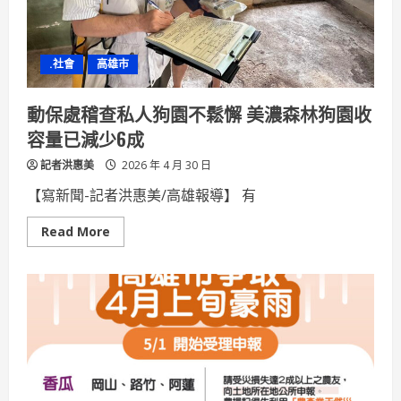
金
青
年
壯
遊
.社會
高雄市
實
踐
「永
續
動保處稽查私人狗園不鬆懈 美濃森林狗園收
×
餐
容量已減少6成
旅」
跨
記者洪惠美
域
2026 年 4 月 30 日
行
動
【寫新聞-記者洪惠美/高雄報導】 有
力
Read
Read More
more
about
動
保
處
稽
查
私
人
狗
園
不
鬆