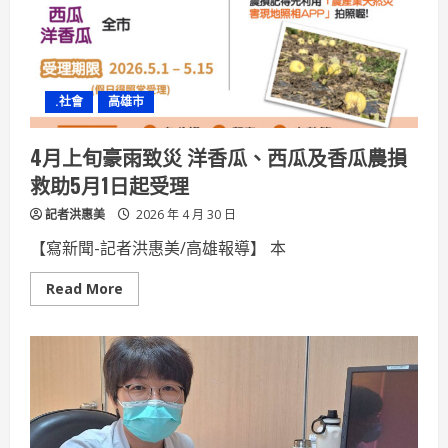
懈
美
濃
森
林
狗
園
.社會
高雄市
收
容
量
已
4月上旬豪雨致災 洋香瓜、西瓜及香瓜農損
減
少
救助5月1日起受理
6
成
記者洪惠美
2026 年 4 月 30 日
【寫新聞-記者洪惠美/高雄報導】 本
Read
Read More
more
about
4
月
上
旬
豪
雨
致
災
洋