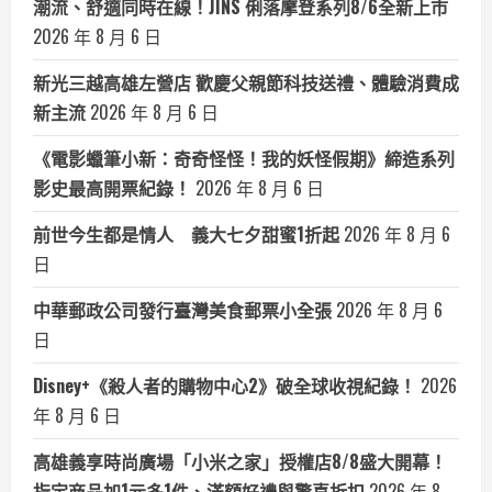
潮流、舒適同時在線！JINS 俐落摩登系列8/6全新上市
2026 年 8 月 6 日
新光三越高雄左營店 歡慶父親節科技送禮、體驗消費成
新主流
2026 年 8 月 6 日
《電影蠟筆小新：奇奇怪怪！我的妖怪假期》締造系列
影史最高開票紀錄！
2026 年 8 月 6 日
前世今生都是情人 義大七夕甜蜜1折起
2026 年 8 月 6
日
中華郵政公司發行臺灣美食郵票小全張
2026 年 8 月 6
日
Disney+《殺人者的購物中心2》破全球收視紀錄！
2026
年 8 月 6 日
高雄義享時尚廣場「小米之家」授權店8/8盛大開幕！
指定商品加1元多1件、滿額好禮與驚喜折扣
2026 年 8