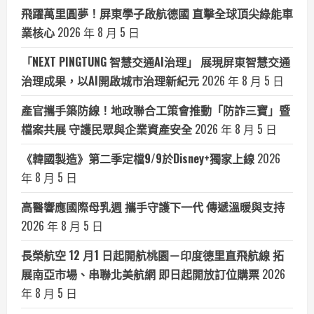
飛躍萬里圓夢！屏東學子啟航德國 直擊全球頂尖綠能車
業核心
2026 年 8 月 5 日
「NEXT PINGTUNG 智慧交通AI治理」 展現屏東智慧交通
治理成果，以AI開啟城市治理新紀元
2026 年 8 月 5 日
產官攜手築防線！地政聯合工策會推動「防詐三寶」暨
檔案共展 守護民眾與企業資產安全
2026 年 8 月 5 日
《韓國製造》第二季定檔9/9於Disney+獨家上線
2026
年 8 月 5 日
高醫響應國際母乳週 攜手守護下一代 傳遞溫暖與支持
2026 年 8 月 5 日
長榮航空 12 月1 日起開航桃園－印度德里直飛航線 拓
展南亞市場、串聯北美航網 即日起開放訂位購票
2026
年 8 月 5 日