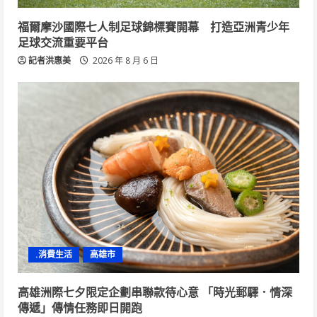
福爾摩沙國際七人制足球錦標賽開幕 打造亞洲青少年
足球交流重要平台
記者洪惠美
2026 年 8 月 6 日
.消費生活
高雄市
高雄洲際七夕限定企劃串聯款待心意 「時光郵驛．情深
傳遞」傳情任務即日開跑