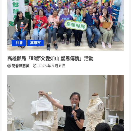
.社會
高雄市
高雄郵局「88節父愛如山 感恩傳情」活動
記者洪惠美
2026 年 8 月 6 日