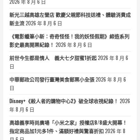
2026 年 8 月 6 日
新光三越高雄左營店 歡慶父親節科技送禮、體驗消費成
新主流
2026 年 8 月 6 日
《電影蠟筆小新：奇奇怪怪！我的妖怪假期》締造系列
影史最高開票紀錄！
2026 年 8 月 6 日
前世今生都是情人 義大七夕甜蜜1折起
2026 年 8 月 6
日
中華郵政公司發行臺灣美食郵票小全張
2026 年 8 月 6
日
Disney+《殺人者的購物中心2》破全球收視紀錄！
2026
年 8 月 6 日
高雄義享時尚廣場「小米之家」授權店8/8盛大開幕！
指定商品加1元多1件、滿額好禮與驚喜折扣
2026 年 8
月 6 日