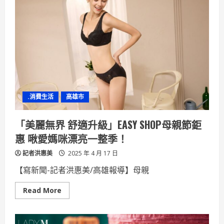
員
首
度
拜
會
海
洋
委
員
會：
期
盼
雙
.消費生活
高雄市
方
共
同
發
「美麗無界 舒適升級」EASY SHOP母親節鉅
展
藍
惠 啾愛媽咪漂亮一整季！
碳
經
記者洪惠美
濟
2025 年 4 月 17 日
【寫新聞-記者洪惠美/高雄報導】母親
Read
Read More
more
about
「美
麗