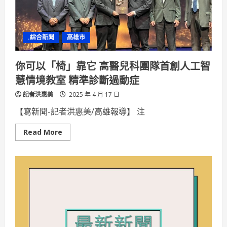
監
理
所
持
續
.綜合新聞
高雄市
督
導
所
屬
你可以「椅」靠它 高醫兒科團隊首創人工智
客
運
慧情境教室 精準診斷過動症
業
者
記者洪惠美
重
2025 年 4 月 17 日
視
性
【寫新聞-記者洪惠美/高雄報導】 注
別
友
善
Read
Read More
職
more
場
about
環
你
境
可
以
「椅」
靠
它
高
醫
兒
科
團