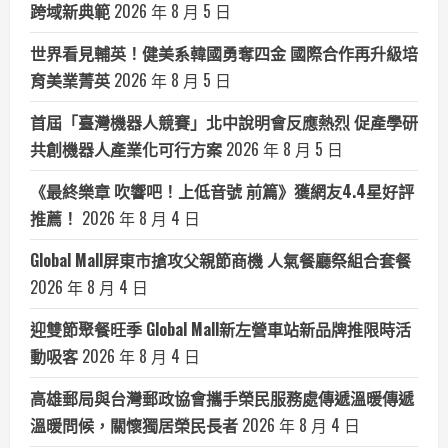
跨域新典範
2026 年 8 月 5 日
世界看見輔英！健美系韓國勇奪四金 國際合作再升級培
育美業菁英
2026 年 8 月 5 日
首屆「臺灣機器人競賽」北中說明會反應熱烈 促產學研
共創機器人產業化可行方案
2026 年 8 月 5 日
《最終樂章 吹響吧！上低音號 前篇》獲網友4.4星好評
推薦！
2026 年 8 月 4 日
Global Mall屏東市搶攻父親節商機 人氣餐廳祭組合套餐
2026 年 8 月 4 日
迎雙節聚餐旺季 Global Mall新左營車站新品牌推限時活
動吸客
2026 年 8 月 4 日
高雄郵局與台灣郵政協會攜手榮民服務處傳遞溫暖傳遞
溫暖問候，關懷獨居榮民長者
2026 年 8 月 4 日