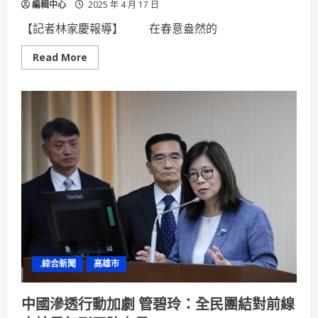
編輯中心
2025 年 4 月 17 日
【記者林家慶報導】 在春意盎然的
Read
Read More
more
about
「愛
˙
守
護」
園
遊
會
溫
馨
登
場
全
民
攜
手
守
護
植
.綜合新聞
高雄市
物
人、
共
築
中國滲透行動加劇 管碧玲：全民團結對前線
花
蓮