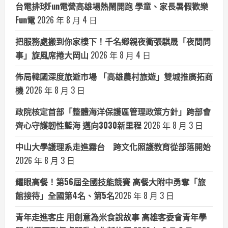
台電排球Fun電營高雄場熱鬧開跑 學童、家長暑假歡樂
Fun電
2026 年 8 月 4 日
把服務處搬到你家樓下！千名鄉親夜衝張騏晟「夜間問
事」旋風席捲大岡山
2026 年 8 月 4 日
佈局韓國深度旅遊市場 「高雄農村旅遊」雙城推廣拓商
機
2026 年 8 月 3 日
政院核定首部「整體海洋保護區管理政策方針」跨部會
齊心守護韌性藍海 邁向3030新里程
2026 年 8 月 3 日
中山大學護理系走進霧台 跨文化照護教育從部落開始
2026 年 8 月 3 日
耀眼高餐！第56屆全國技能競賽 高餐大附中勇奪「旅
館接待」全國第4名、第5名​
2026 年 8 月 3 日
青年走進客庄 用創意為米食說故事 高雄客委會青年學