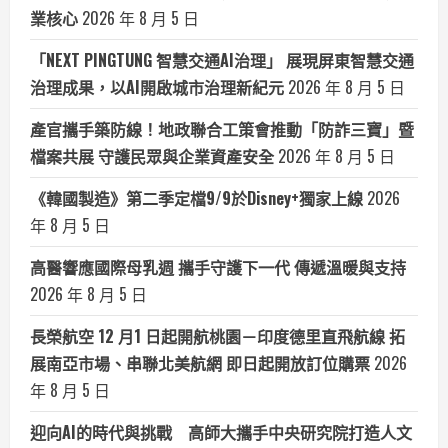
業核心
2026 年 8 月 5 日
「NEXT PINGTUNG 智慧交通AI治理」 展現屏東智慧交通
治理成果，以AI開啟城市治理新紀元
2026 年 8 月 5 日
產官攜手築防線！地政聯合工策會推動「防詐三寶」暨
檔案共展 守護民眾與企業資產安全
2026 年 8 月 5 日
《韓國製造》第二季定檔9/9於Disney+獨家上線
2026
年 8 月 5 日
高醫響應國際母乳週 攜手守護下一代 傳遞溫暖與支持
2026 年 8 月 5 日
長榮航空 12 月1 日起開航桃園－印度德里直飛航線 拓
展南亞市場、串聯北美航網 即日起開放訂位購票
2026
年 8 月 5 日
迎向AI的時代與挑戰 高師大攜手中央研究院打造人文