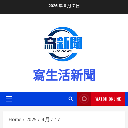
Skip
2026 年 8 月 7 日
to
content
寫生活新聞
WATCH ONLINE
Primary
Menu
Home
2025
4 月
17