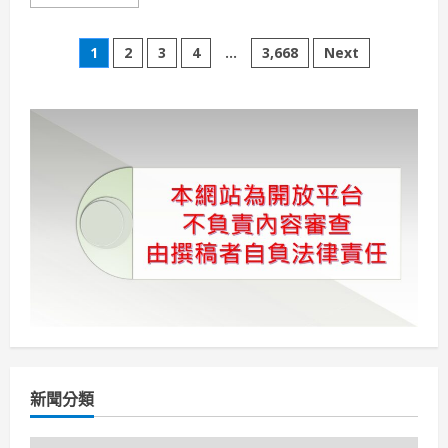
more
about
LADY
文
M
1
2
3
4
...
3,668
Next
南
臺
章
灣
首
次
分
快
閃！
高
頁
雄
義
享
時
尚
廣
場
4/17
正
式
開
幕
「草
莓
抹
茶
千
新聞分類
層
蛋
糕」