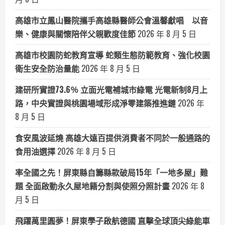
高雄市立鳳山醫院攜手高雄縣醫師公會溫馨獻唱 以音
樂、健康與關懷陪伴父親歡度佳節
2026 年 8 月 5 日
高雄市校園防蛇教育宣導 蛇類生態防範教育、強化校園
衛生安全防治量能
2026 年 8 月 5 日
建研所實證73.6％ 立面光電補城市綠電 光電新制8月上
路，中央實證與桃園場域形成淨零建築推進鏈
2026 年
8 月 5 日
食安風波延燒 高雄大遠百提供消費者不同於一般通路的
食用油選擇
2026 年 8 月 5 日
率全國之先！屏東縣自籌縣款破局15年「一地多屋」難
題 全面啟動永久屋地籍分割與使照分照計畫
2026 年 8
月 5 日
飛躍萬里圓夢！屏東學子啟航德國 直擊全球頂尖綠能車