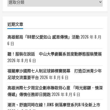
新
獨
家
聞
登
場！
分
類
近期文章
高雄郵局「88節父愛如山 感恩傳情」活動
2026 年 8 月
6 日
聽！服裝在說話 中山大學劇藝系首度動靜態服裝雙展
2026 年 8 月 6 日
福爾摩沙國際七人制足球錦標賽開幕 打造亞洲青少年
足球交流重要平台
2026 年 8 月 6 日
高雄洲際七夕限定企劃串聯款待心意 「時光郵驛．情深
傳遞」傳情任務即日開跑
2026 年 8 月 6 日
潮流、舒適同時在線！JINS 俐落摩登系列8/6全新上市