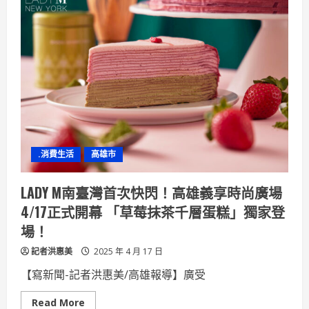
無
界
舒
適
升
級」
EASY
SHOP
母
親
節
鉅
惠
啾
愛
媽
.消費生活
高雄市
咪
漂
亮
一
LADY M南臺灣首次快閃！高雄義享時尚廣場
整
季！
4/17正式開幕 「草莓抹茶千層蛋糕」獨家登
場！
記者洪惠美
2025 年 4 月 17 日
【寫新聞-記者洪惠美/高雄報導】廣受
Read
Read More