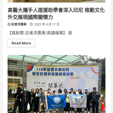
運
動」
高醫大攜手人道援助學會深入印尼 推動文化
外交展現國際關懷力
記者洪惠美
2025 年 4 月 17 日
【寫新聞-記者洪惠美/高雄報導】 高
Read
Read More
more
about
高
醫
大
攜
手
人
道
援
助
學
會
深
入
印
尼
推
動