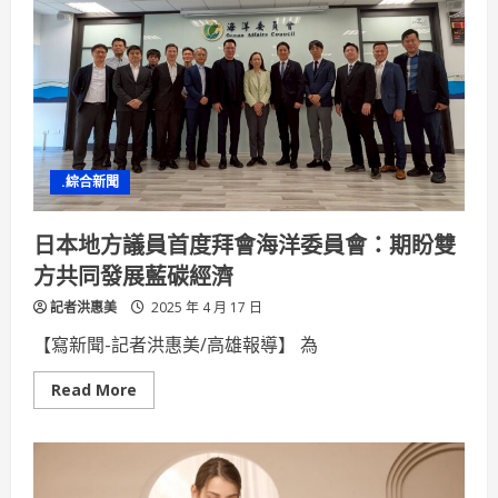
輔
導
雙
管
齊
下
高
雄
青
農
經
.綜合新聞
營
農
業
與
日本地方議員首度拜會海洋委員會：期盼雙
時
俱
方共同發展藍碳經濟
進
記者洪惠美
2025 年 4 月 17 日
【寫新聞-記者洪惠美/高雄報導】 為
Read
Read More
more
about
日
本
地
方
議