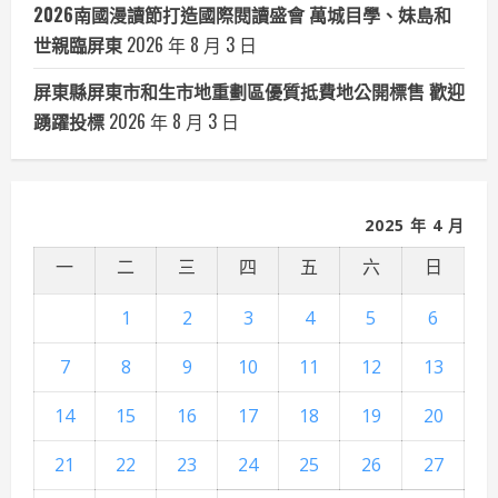
2026南國漫讀節打造國際閱讀盛會 萬城目學、妹島和
世親臨屏東
2026 年 8 月 3 日
屏東縣屏東市和生市地重劃區優質抵費地公開標售 歡迎
踴躍投標
2026 年 8 月 3 日
2025 年 4 月
一
二
三
四
五
六
日
1
2
3
4
5
6
7
8
9
10
11
12
13
14
15
16
17
18
19
20
21
22
23
24
25
26
27