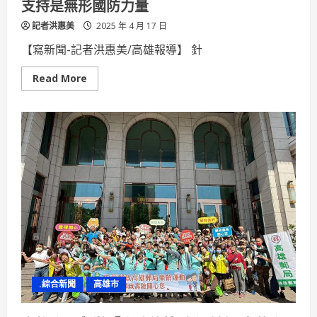
支持是無形國防力量
與
嘉
記者洪惠美
義
2025 年 4 月 17 日
安
養
【寫新聞-記者洪惠美/高雄報導】 針
院
Read
Read More
more
about
中
國
滲
透
行
動
加
劇
管
碧
玲：
全
民
團
結
對
前
線
.綜合新聞
高雄市
支
持
是
無