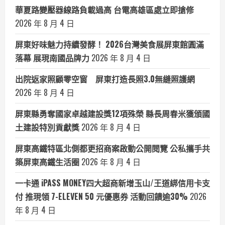
華夏路變壓器線路負載過高 台電高雄區處立即搶修
2026 年 8 月 4 日
屏東好味魅力持續發酵！ 2026台灣美食展屏東館圓滿
落幕 展現南國品牌力
2026 年 8 月 4 日
出院返家照顧零空窗 屏東打造長照3.0無縫照護網
2026 年 8 月 4 日
屏東縣勇奪國家卓越建設獎12項殊榮 縣長周春米獲頒國
土建設特別貢獻獎
2026 年 8 月 4 日
屏東高鐵特區北側都更招商案啟動公開閱覽 公私攜手共
築屏東高鐵生活圈
2026 年 8 月 4 日
一卡通 iPASS MONEY四大超商新增玉山/王道綁信用卡支
付 推現領 7-ELEVEN 50 元優惠券 活動回饋逾30%
2026
年 8 月 4 日