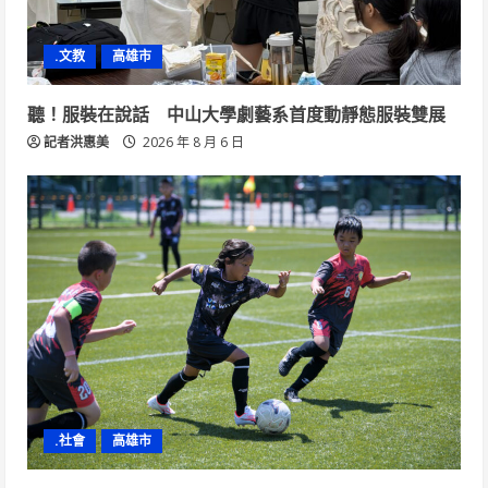
.文教
高雄市
聽！服裝在說話 中山大學劇藝系首度動靜態服裝雙展
記者洪惠美
2026 年 8 月 6 日
.社會
高雄市