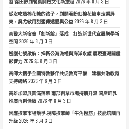
習 從田野到餐桌開啟文化新旅程
2026 年 8 月 3 日
從沒吃過棉花糖的孩子，到開著粉紅棉花糖車走遍屏
東，吳尤敏用甜蜜傳遞愛與公益
2026 年 8 月 3 日
高醫大新宿舍「創新館」落成 打造新世代宜居樂學新
空間
2026 年 8 月 3 日
巡護七號啟航：捍衛公海漁權與海洋永續 展現臺灣關鍵
影響力
2026 年 8 月 3 日
高師大攜手全國特教夥伴共促教育平權 建構共融教育
支持網絡
2026 年 8 月 3 日
高雄加盟展圓滿落幕 南部創業市場持續升溫 國產鮮乳
推廣再創佳績
2026 年 8 月 3 日
因應按摩市場競爭.視障按摩師「牛角撥筋」技能培訓再
升級
2026 年 8 月 3 日