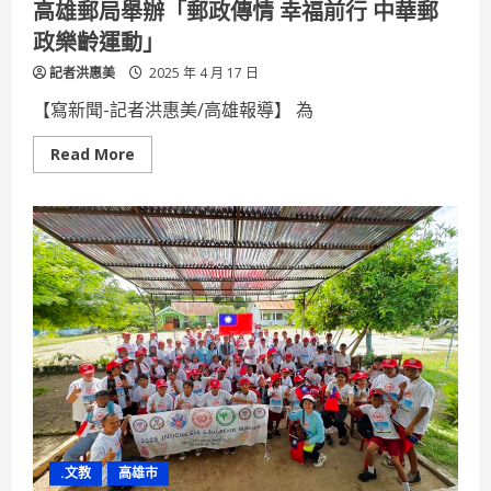
高雄郵局舉辦「郵政傳情 幸福前行 中華郵
形
國
政樂齡運動」
防
力
記者洪惠美
量
2025 年 4 月 17 日
【寫新聞-記者洪惠美/高雄報導】 為
Read
Read More
more
about
高
雄
郵
局
舉
辦
「郵
政
傳
情
幸
福
前
行
中
華
郵
政
.文教
高雄市
樂
齡