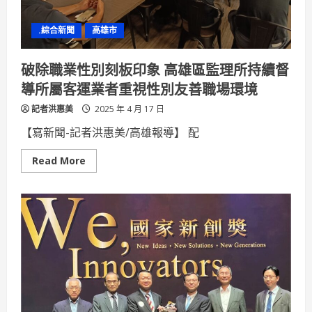
選
大
放
.綜合新聞
高雄市
異
彩
破除職業性別刻板印象 高雄區監理所持續督
導所屬客運業者重視性別友善職場環境
記者洪惠美
2025 年 4 月 17 日
【寫新聞-記者洪惠美/高雄報導】 配
Read
Read More
more
about
破
除
職
業
性
別
刻
板
印
象
高
雄
區