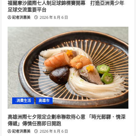
福爾摩沙國際七人制足球錦標賽開幕 打造亞洲青少年
足球交流重要平台
記者洪惠美
2026 年 8 月 6 日
.消費生活
高雄市
高雄洲際七夕限定企劃串聯款待心意 「時光郵驛．情深
傳遞」傳情任務即日開跑
記者洪惠美
2026 年 8 月 6 日