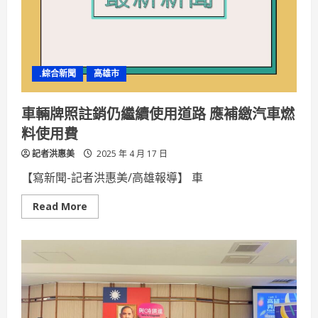
隊
首
創
人
工
智
慧
.綜合新聞
高雄市
情
境
教
室
車輛牌照註銷仍繼續使用道路 應補繳汽車燃
精
準
料使用費
診
斷
記者洪惠美
過
2025 年 4 月 17 日
動
症
【寫新聞-記者洪惠美/高雄報導】 車
Read
Read More
more
about
車
輛
牌
照
註
銷
仍
繼
續