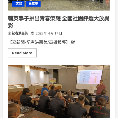
文
.文教
高雄市
化
外
交
展
輔英學子拚出青春榮耀 全國社團評選大放異
現
國
彩
際
關
記者洪惠美
懷
2025 年 4 月 17 日
力
【寫新聞-記者洪惠美/高雄報導】 輔
Read
Read More
more
about
輔
英
學
子
拚
出
青
春
榮
耀
全
國
社
團
評