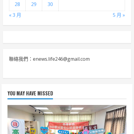
28
29
30
« 3 月
5 月 »
聯絡我們：enews.life246@gmail.com
YOU MAY HAVE MISSED