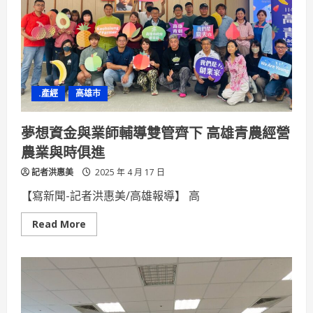
使
用
道
路
應
補
繳
汽
車
.產經
高雄市
燃
料
使
用
夢想資金與業師輔導雙管齊下 高雄青農經營
費
農業與時俱進
記者洪惠美
2025 年 4 月 17 日
【寫新聞-記者洪惠美/高雄報導】 高
Read
Read More
more
about
夢
想
資
金
與
業
師