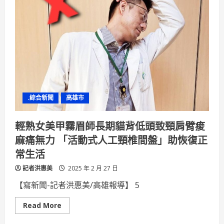
益
生
菌
機
能
糧
讓
毛
孩
愛
不
釋
口，
高
.綜合新聞
高雄市
雄
寵
物
展
輕熟女美甲霧眉師長期貓背低頭致頸肩臂痠
新
品
麻痛無力 「活動式人工頸椎間盤」助恢復正
搶
先
常生活
亮
相！
記者洪惠美
2025 年 2 月 27 日
【寫新聞-記者洪惠美/高雄報導】 5
Read
Read More
more
about