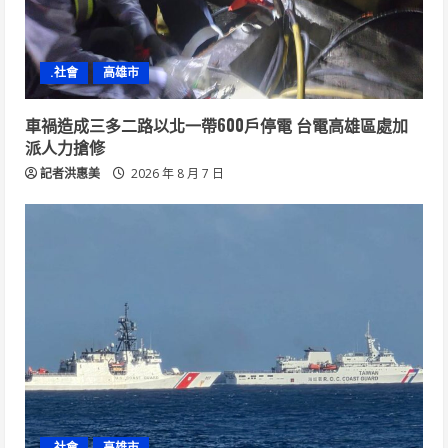
.社會
高雄市
車禍造成三多二路以北一帶600戶停電 台電高雄區處加
派人力搶修
記者洪惠美
2026 年 8 月 7 日
.社會
高雄市