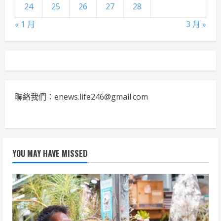
24
25
26
27
28
« 1 月
3 月 »
聯絡我們：enews.life246@gmail.com
YOU MAY HAVE MISSED