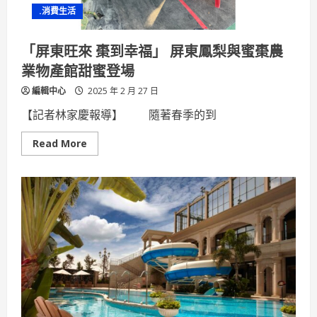
.消費生活
「屏東旺來 棗到幸福」 屏東鳳梨與蜜棗農
業物產館甜蜜登場
編輯中心
2025 年 2 月 27 日
【記者林家慶報導】 隨著春季的到
Read
Read More
more
about
「屏
東
旺
來
棗
到
幸
福」
屏
東
鳳
梨
與
蜜
棗