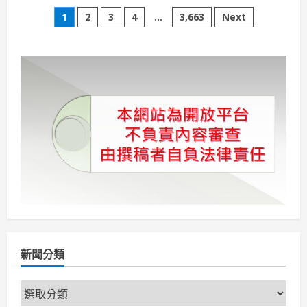
輕
文
熟
1
2
3
4
...
3,663
Next
女
美
章
甲
霧
眉
分
師
長
期
頁
貓
背
低
頭
致
頸
肩
臂
痠
麻
痛
無
力
「活
動
式
人
新聞分類
工
頸
椎
新
間
盤」