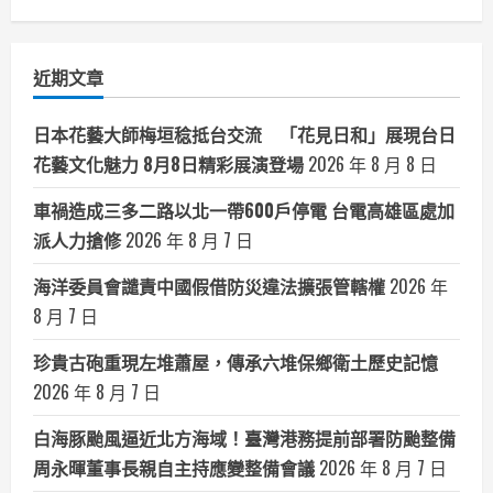
聞
助
恢
分
復
正
類
常
近期文章
生
活
日本花藝大師梅垣稔抵台交流 「花見日和」展現台日
花藝文化魅力 8月8日精彩展演登場
2026 年 8 月 8 日
車禍造成三多二路以北一帶600戶停電 台電高雄區處加
派人力搶修
2026 年 8 月 7 日
海洋委員會譴責中國假借防災違法擴張管轄權
2026 年
8 月 7 日
珍貴古砲重現左堆蕭屋，傳承六堆保鄉衛土歷史記憶
2026 年 8 月 7 日
白海豚颱風逼近北方海域！臺灣港務提前部署防颱整備
周永暉董事長親自主持應變整備會議
2026 年 8 月 7 日