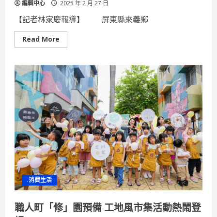
編輯中心
2025 年 2 月 27 日
【記者林家慶報導】 屏東縣來義鄉
Read
Read More
more
about
路
線
運
能
再
強
化
來
義
鄉
幸
福
巴
士
新
增
1
輛
.消費生活
無
障
礙
小
職人町「修」園預備 工地風市集活動熱鬧登
巴