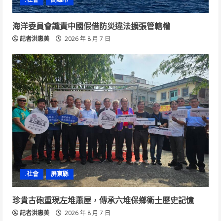
海洋委員會譴責中國假借防災違法擴張管轄權
記者洪惠美
2026 年 8 月 7 日
.社會
屏東縣
珍貴古砲重現左堆蕭屋，傳承六堆保鄉衛土歷史記憶
記者洪惠美
2026 年 8 月 7 日