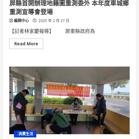
屏縣首開辦理地籍圖重測委外 本年度車城鄉
重測宣導會登場
編輯中心
2025 年 2 月 27 日
【記者林家慶報導】 屏東縣政府為
Read
Read More
more
about
屏
縣
首
開
辦
理
地
籍
圖
重
測
委
外
本
年
度
車
城
.消費生活
鄉
重