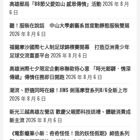
高雄郵局「88節父愛如山 感恩傳情」活動
2026 年 8 月
6 日
聽！服裝在說話 中山大學劇藝系首度動靜態服裝雙展
2026 年 8 月 6 日
福爾摩沙國際七人制足球錦標賽開幕 打造亞洲青少年
足球交流重要平台
2026 年 8 月 6 日
高雄洲際七夕限定企劃串聯款待心意 「時光郵驛．情深
傳遞」傳情任務即日開跑
2026 年 8 月 6 日
潮流、舒適同時在線！JINS 俐落摩登系列8/6全新上市
2026 年 8 月 6 日
新光三越高雄左營店 歡慶父親節科技送禮、體驗消費成
新主流
2026 年 8 月 6 日
《電影蠟筆小新：奇奇怪怪！我的妖怪假期》締造系列