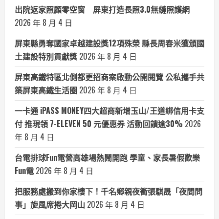
出院返家照顧零空窗 屏東打造長照3.0無縫照護網
2026 年 8 月 4 日
屏東縣勇奪國家卓越建設獎12項殊榮 縣長周春米獲頒國
土建設特別貢獻獎
2026 年 8 月 4 日
屏東高鐵特區北側都更招商案啟動公開閱覽 公私攜手共
築屏東高鐵生活圈
2026 年 8 月 4 日
一卡通 iPASS MONEY四大超商新增玉山/王道綁信用卡支
付 推現領 7-ELEVEN 50 元優惠券 活動回饋逾30%
2026
年 8 月 4 日
台電排球Fun電營高雄場熱鬧開跑 學童、家長暑假歡樂
Fun電
2026 年 8 月 4 日
把服務處搬到你家樓下！千名鄉親夜衝張騏晟「夜間問
事」旋風席捲大岡山
2026 年 8 月 4 日