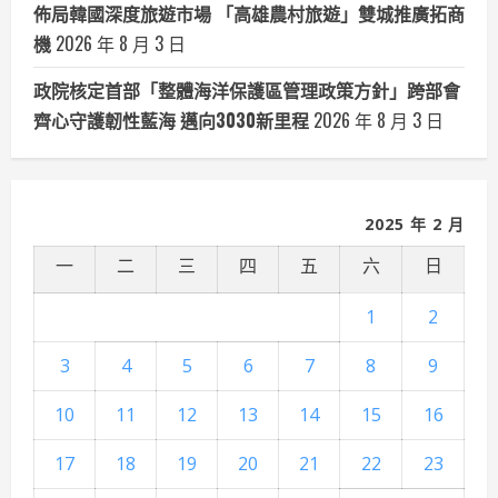
佈局韓國深度旅遊市場 「高雄農村旅遊」雙城推廣拓商
機
2026 年 8 月 3 日
政院核定首部「整體海洋保護區管理政策方針」跨部會
齊心守護韌性藍海 邁向3030新里程
2026 年 8 月 3 日
2025 年 2 月
一
二
三
四
五
六
日
1
2
3
4
5
6
7
8
9
10
11
12
13
14
15
16
17
18
19
20
21
22
23