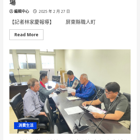
場
編輯中心
2025 年 2 月 27 日
【記者林家慶報導】 屏東縣職人町
Read
Read More
more
about
職
人
町
「修」
園
預
備
工
地
風
市
集
活
動
熱
鬧
登
場
.消費生活