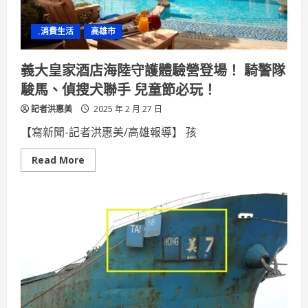
農
業
物
.消費生活
高雄市
產
館
甜
蜜
義大皇家酒店海陸守護體驗營登場！ 騎警隊
登
場
駿馬、偵搜犬聯手 兒童節必玩！
記者洪惠美
2025 年 2 月 27 日
【寫新聞-記者洪惠美/高雄報導】 孩
Read
Read More
more
about
義
大
皇
家
酒
店
海
陸
守
護
體
驗
營