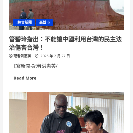
登
場！
騎
警
隊
.綜合新聞
高雄市
駿
馬、
偵
搜
管碧玲指出：不能讓中國利用台灣的民主法
犬
聯
治傷害台灣！
手
兒
記者洪惠美
童
2025 年 2 月 27 日
節
必
【寫新聞-記者洪惠美/
玩！
Read
Read More
more
about
管
碧
玲
指
出：
不
能
讓
中
國
利