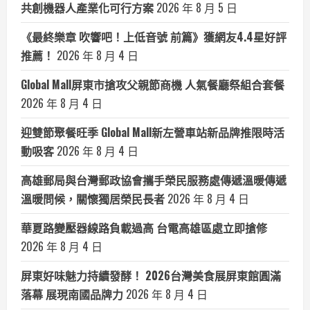
共創機器人產業化可行方案
2026 年 8 月 5 日
《最終樂章 吹響吧！上低音號 前篇》獲網友4.4星好評
推薦！
2026 年 8 月 4 日
Global Mall屏東市搶攻父親節商機 人氣餐廳祭組合套餐
2026 年 8 月 4 日
迎雙節聚餐旺季 Global Mall新左營車站新品牌推限時活
動吸客
2026 年 8 月 4 日
高雄郵局與台灣郵政協會攜手榮民服務處傳遞溫暖傳遞
溫暖問候，關懷獨居榮民長者
2026 年 8 月 4 日
華夏路變壓器線路負載過高 台電高雄區處立即搶修
2026 年 8 月 4 日
屏東好味魅力持續發酵！ 2026台灣美食展屏東館圓滿
落幕 展現南國品牌力
2026 年 8 月 4 日