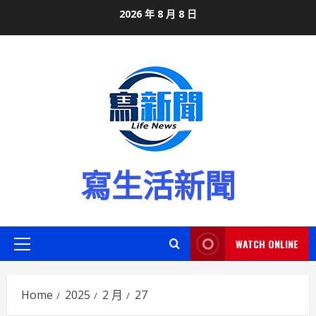
Skip
2026 年 8 月 8 日
to
content
寫生活新聞
WATCH ONLINE
Primary
Menu
Home
2025
2 月
27