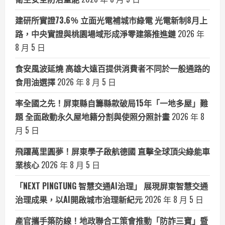
建研所實證73.6％ 立面光電補城市綠電 光電新制8月上
路，中央實證與桃園場域形成淨零建築推進鏈
2026 年
8 月 5 日
食安風波延燒 高雄大遠百提供消費者不同於一般通路的
食用油選擇
2026 年 8 月 5 日
率全國之先！屏東縣自籌縣款破局15年「一地多屋」難
題 全面啟動永久屋地籍分割與使照分照計畫
2026 年 8
月 5 日
飛躍萬里圓夢！屏東學子啟航德國 直擊全球頂尖綠能車
業核心
2026 年 8 月 5 日
「NEXT PINGTUNG 智慧交通AI治理」 展現屏東智慧交通
治理成果，以AI開啟城市治理新紀元
2026 年 8 月 5 日
產官攜手築防線！地政聯合工策會推動「防詐三寶」暨