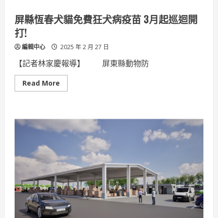
測
宣
屏縣恆春犬貓免費狂犬病疫苗 3月起巡迴開
導
會
打!
登
場
編輯中心
2025 年 2 月 27 日
【記者林家慶報導】 屏東縣動物防
Read
Read More
more
about
屏
縣
恆
春
犬
貓
免
費
狂
犬
病
疫
苗
3
月
起
巡