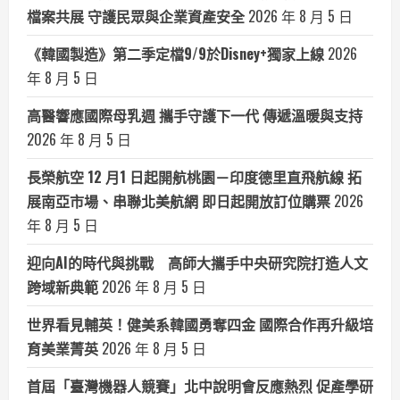
檔案共展 守護民眾與企業資產安全
2026 年 8 月 5 日
《韓國製造》第二季定檔9/9於Disney+獨家上線
2026
年 8 月 5 日
高醫響應國際母乳週 攜手守護下一代 傳遞溫暖與支持
2026 年 8 月 5 日
長榮航空 12 月1 日起開航桃園－印度德里直飛航線 拓
展南亞市場、串聯北美航網 即日起開放訂位購票
2026
年 8 月 5 日
迎向AI的時代與挑戰 高師大攜手中央研究院打造人文
跨域新典範
2026 年 8 月 5 日
世界看見輔英！健美系韓國勇奪四金 國際合作再升級培
育美業菁英
2026 年 8 月 5 日
首屆「臺灣機器人競賽」北中說明會反應熱烈 促產學研