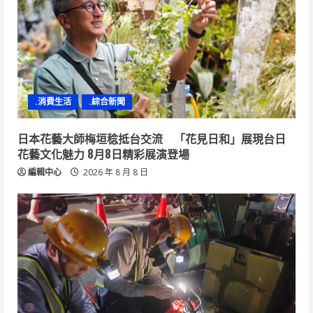
.消費生活
.綜合新聞
日本花藝大師梅垣稔抵台交流 「花見日和」展現台日
花藝文化魅力 8月8日精彩展演登場
編輯中心
2026 年 8 月 8 日