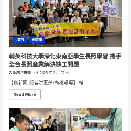
交
流
海
洋
保
育
繪
本、
2025
.文教
高雄市
桌
曆
搭
文
輔英科技大學深化東南亞學生長照學習 攜手
化
與
全台長照產業解決缺工問題
教
育
記者洪惠美
橋
2025 年 2 月 27 日
樑
【寫新聞-記者洪惠美/高雄報導】 輔
Read
Read More
more
about
輔
英
科
技
大
學
深