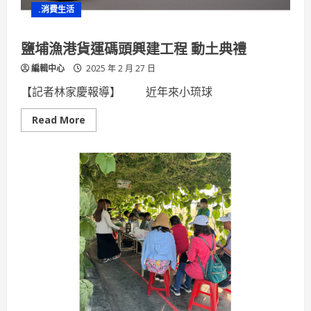
迴
.消費生活
開
打!
鹽埔漁港貨運碼頭興建工程 動土典禮
編輯中心
2025 年 2 月 27 日
【記者林家慶報導】 近年來小琉球
Read
Read More
more
about
鹽
埔
漁
港
貨
運
碼
頭
興
建
工
程
動
土
典
禮