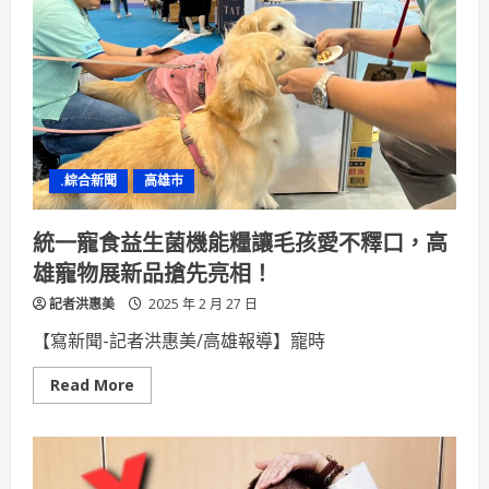
化
東
南
亞
學
生
長
照
學
習
攜
.綜合新聞
高雄市
手
全
台
長
統一寵食益生菌機能糧讓毛孩愛不釋口，高
照
產
雄寵物展新品搶先亮相！
業
解
記者洪惠美
決
2025 年 2 月 27 日
缺
工
【寫新聞-記者洪惠美/高雄報導】寵時
問
題
Read
Read More
more
about
統
一
寵
食