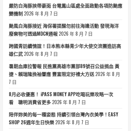
嚴防白海豚挾帶豪雨 台電鳳山區處全面啟動各項防颱應
變機制
2026 年 8 月 7 日
颱風白海豚接近 海保署提醒勿前往海邊活動 發現海洋
廢棄物可透過MDCN通報
2026 年 8 月 7 日
跨國青訪續情誼！日本熊本縣青少年大使交流團造訪高
雄仁武
2026 年 8 月 7 日
暑期血庫拉警報 民進黨高雄市黨部89號召公益捐血 黃
捷、賴瑞隆挽袖響應 豐富限定好禮大方送
2026 年 8 月
7 日
8月必收優惠！ iPASS MONEY APP吃喝玩樂攻略一次
看 聰明消費省更多
2026 年 8 月 7 日
陪伴妳美的每一種姿態 持續引領台灣內衣美學！EASY
SHOP 26週年生日快樂
2026 年 8 月 7 日