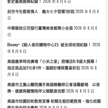
影史最高開票紀錄！
2026 年 8 月 6 日
前世今生都是情人 義大七夕甜蜜1折起
2026 年 8 月 6
日
中華郵政公司發行臺灣美食郵票小全張
2026 年 8 月 6
日
Disney+《殺人者的購物中心2》破全球收視紀錄！
2026
年 8 月 6 日
高雄義享時尚廣場「小米之家」授權店8/8盛大開幕！
指定商品加1元多1件、滿額好禮與驚喜折扣
2026 年 8
月 6 日
高雄市立鳳山醫院攜手高雄縣醫師公會溫馨獻唱 以音
樂、健康與關懷陪伴父親歡度佳節
2026 年 8 月 5 日
高雄市校園防蛇教育宣導 蛇類生態防範教育、強化校園
衛生安全防治量能
2026 年 8 月 5 日