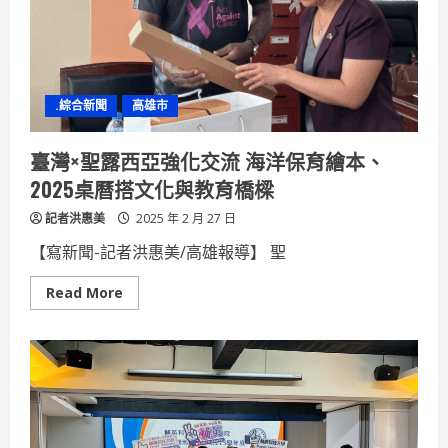
用
台
灣
的
民
主
法
.綜合新聞
高雄市
治
傷
害
台
臺灣×聖露西亞強化交流 海洋保育繪本、
灣！
2025桌曆搭文化與教育橋樑
記者洪惠美
2025 年 2 月 27 日
【寫新聞-記者洪惠美/高雄報導】 聖
Read
Read More
more
about
臺
灣
×
聖
露
西
亞
強
化