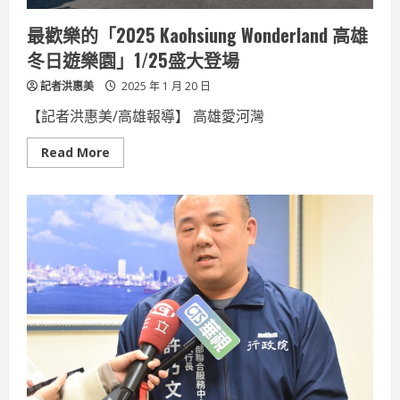
值
勤
最歡樂的「2025 Kaohsiung Wonderland 高雄
辛
勞
冬日遊樂園」1/25盛大登場
記者洪惠美
2025 年 1 月 20 日
【記者洪惠美/高雄報導】 高雄愛河灣
Read
Read More
more
about
最
歡
樂
的
「2025
Kaohsiung
Wonderland
高
雄
冬
日
遊
樂
園」
1/25
盛
大