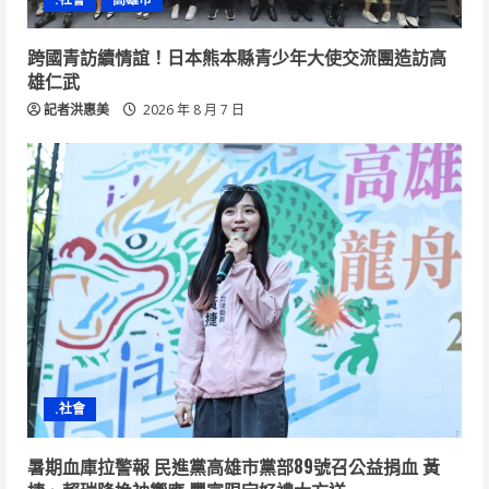
跨國青訪續情誼！日本熊本縣青少年大使交流團造訪高
雄仁武
記者洪惠美
2026 年 8 月 7 日
.社會
暑期血庫拉警報 民進黨高雄市黨部89號召公益捐血 黃