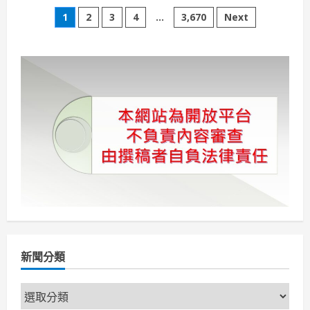
迎
文
接
1
2
3
4
...
3,670
Next
9
天
章
春
節
疏
分
運
高
雄
頁
區
監
理
所
加
強
高
屏
地
區
客
運
業
者
行
車
安
新聞分類
全
督
導
新