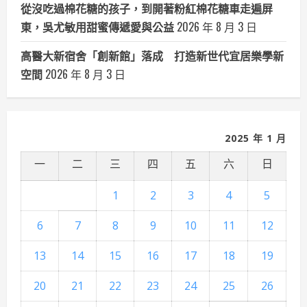
從沒吃過棉花糖的孩子，到開著粉紅棉花糖車走遍屏
東，吳尤敏用甜蜜傳遞愛與公益
2026 年 8 月 3 日
高醫大新宿舍「創新館」落成 打造新世代宜居樂學新
空間
2026 年 8 月 3 日
2025 年 1 月
一
二
三
四
五
六
日
1
2
3
4
5
6
7
8
9
10
11
12
13
14
15
16
17
18
19
20
21
22
23
24
25
26