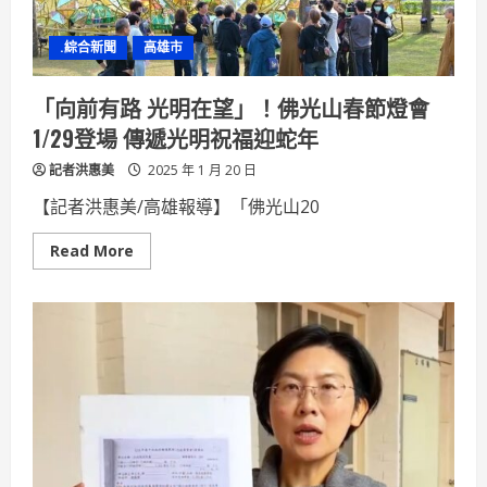
幅
民
眾
.綜合新聞
高雄市
洽
公
權
益
「向前有路 光明在望」！佛光山春節燈會
1/29登場 傳遞光明祝福迎蛇年
記者洪惠美
2025 年 1 月 20 日
【記者洪惠美/高雄報導】「佛光山20
Read
Read More
more
about
「向
前
有
路
光
明
在
望」！
佛
光
山
春
節