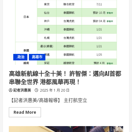
加
盟
協
會
推
動
中
小
微
企
業
多
元
.政治
高雄市
振
興
計
畫
高雄新航線十全十美！ 許智傑：邁向AI首都
助
企
串聯全世界 港都風華再現！
業
轉
記者洪惠美
型
2025 年 1 月 20 日
拓
展
【記者洪惠美/高雄報導】 主打航空立
市
場
Read
Read More
more
about
高
雄