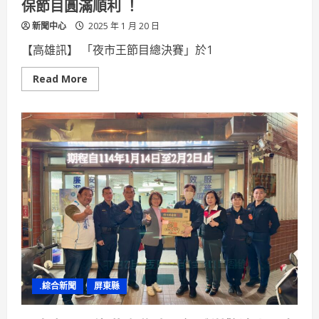
保節目圓滿順利 ！
新聞中心
2025 年 1 月 20 日
【高雄訊】 「夜市王節目總決賽」於1
Read
Read More
more
about
消
防
局
維
護
「夜
市
王
總
決
賽」
防
火
安
全，
確
保
節
.綜合新聞
屏東縣
目
圓
滿
順