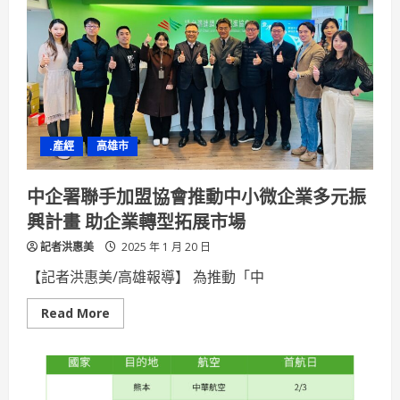
摩
體
驗
肯
定
視
障
人
士
韌
性
.產經
高雄市
營
造
健
康
中企署聯手加盟協會推動中小微企業多元振
幸
福
興計畫 助企業轉型拓展市場
校
園
記者洪惠美
落
2025 年 1 月 20 日
實
新
【記者洪惠美/高雄報導】 為推動「中
三
好
理
Read
Read More
念
more
about
中
企
署
聯
手