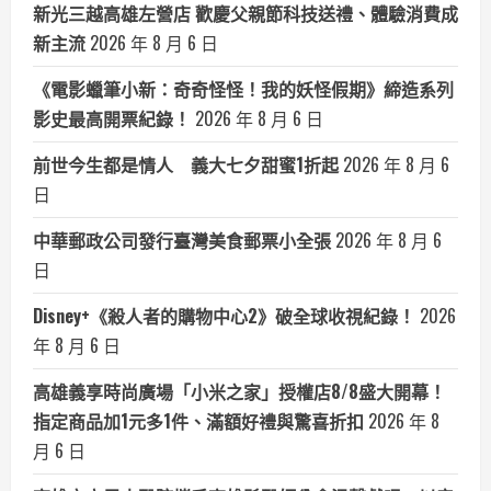
新光三越高雄左營店 歡慶父親節科技送禮、體驗消費成
新主流
2026 年 8 月 6 日
《電影蠟筆小新：奇奇怪怪！我的妖怪假期》締造系列
影史最高開票紀錄！
2026 年 8 月 6 日
前世今生都是情人 義大七夕甜蜜1折起
2026 年 8 月 6
日
中華郵政公司發行臺灣美食郵票小全張
2026 年 8 月 6
日
Disney+《殺人者的購物中心2》破全球收視紀錄！
2026
年 8 月 6 日
高雄義享時尚廣場「小米之家」授權店8/8盛大開幕！
指定商品加1元多1件、滿額好禮與驚喜折扣
2026 年 8
月 6 日