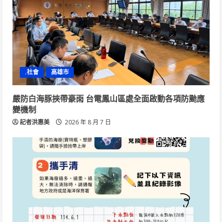
.社會
高雄市
嚴防白海豚挾帶豪雨 台電鳳山區處全面啟動各項防颱應
變機制
記者洪惠美
2026 年 8 月 7 日