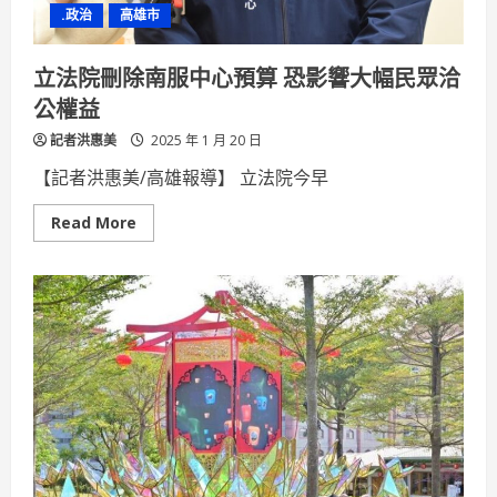
登
.政治
高雄市
場
立法院刪除南服中心預算 恐影響大幅民眾洽
公權益
記者洪惠美
2025 年 1 月 20 日
【記者洪惠美/高雄報導】 立法院今早
Read
Read More
more
about
立
法
院
刪
除
南
服
中
心
預
算
恐
影
響
大