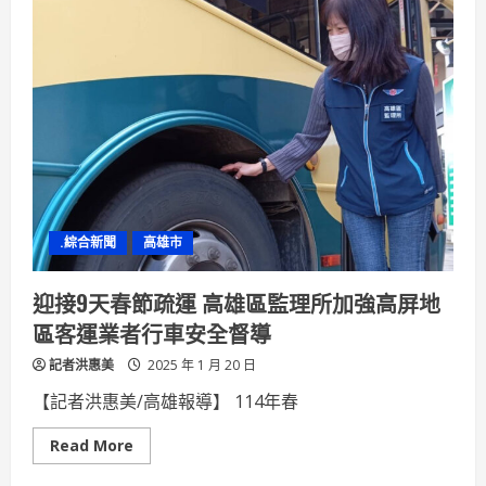
新
航
線
十
全
十
美！
許
智
傑：
邁
向
AI
首
都
串
.綜合新聞
高雄市
聯
全
世
界
迎接9天春節疏運 高雄區監理所加強高屏地
港
都
區客運業者行車安全督導
風
華
記者洪惠美
再
2025 年 1 月 20 日
現！
【記者洪惠美/高雄報導】 114年春
Read
Read More
more
about