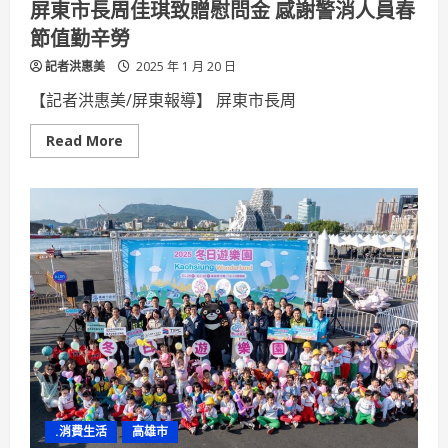
屏東市長周佳琪致贈慰問金 感謝警消人員春
利
！
節值勤辛勞
記者洪惠美
2025 年 1 月 20 日
【記者洪惠美/屏東報導】 屏東市長周
Read
Read More
more
about
屏
東
市
長
周
佳
琪
致
贈
慰
問
金
感
謝
警
消
人
員
.消費生活
高雄市
春
節