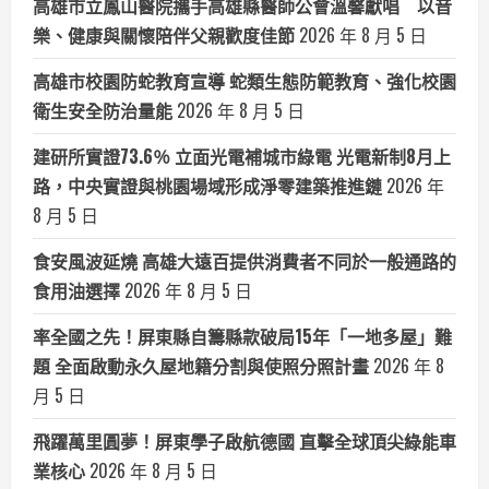
高雄市立鳳山醫院攜手高雄縣醫師公會溫馨獻唱 以音
樂、健康與關懷陪伴父親歡度佳節
2026 年 8 月 5 日
高雄市校園防蛇教育宣導 蛇類生態防範教育、強化校園
衛生安全防治量能
2026 年 8 月 5 日
建研所實證73.6％ 立面光電補城市綠電 光電新制8月上
路，中央實證與桃園場域形成淨零建築推進鏈
2026 年
8 月 5 日
食安風波延燒 高雄大遠百提供消費者不同於一般通路的
食用油選擇
2026 年 8 月 5 日
率全國之先！屏東縣自籌縣款破局15年「一地多屋」難
題 全面啟動永久屋地籍分割與使照分照計畫
2026 年 8
月 5 日
飛躍萬里圓夢！屏東學子啟航德國 直擊全球頂尖綠能車
業核心
2026 年 8 月 5 日