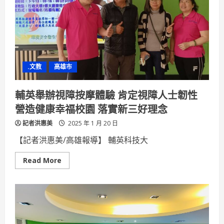
會
預
算
變
相
剝
奪
人
民
.文教
高雄市
罷
免
權
輔英舉辦視障按摩體驗 肯定視障人士韌性
營造健康幸福校園 落實新三好理念
記者洪惠美
2025 年 1 月 20 日
【記者洪惠美/高雄報導】 輔英科技大
Read
Read More
more
about
輔
英
舉
辦
視
障
按