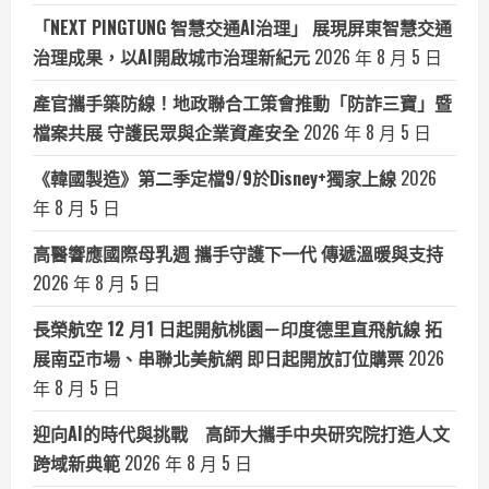
「NEXT PINGTUNG 智慧交通AI治理」 展現屏東智慧交通
治理成果，以AI開啟城市治理新紀元
2026 年 8 月 5 日
產官攜手築防線！地政聯合工策會推動「防詐三寶」暨
檔案共展 守護民眾與企業資產安全
2026 年 8 月 5 日
《韓國製造》第二季定檔9/9於Disney+獨家上線
2026
年 8 月 5 日
高醫響應國際母乳週 攜手守護下一代 傳遞溫暖與支持
2026 年 8 月 5 日
長榮航空 12 月1 日起開航桃園－印度德里直飛航線 拓
展南亞市場、串聯北美航網 即日起開放訂位購票
2026
年 8 月 5 日
迎向AI的時代與挑戰 高師大攜手中央研究院打造人文
跨域新典範
2026 年 8 月 5 日