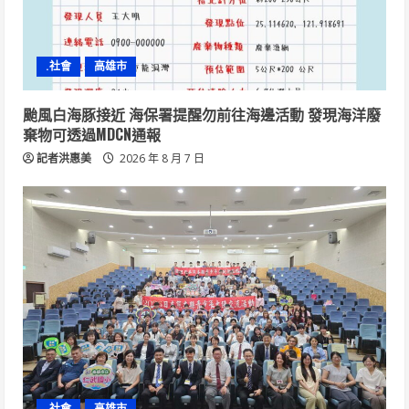
.社會
高雄市
颱風白海豚接近 海保署提醒勿前往海邊活動 發現海洋廢
棄物可透過MDCN通報
記者洪惠美
2026 年 8 月 7 日
.社會
高雄市