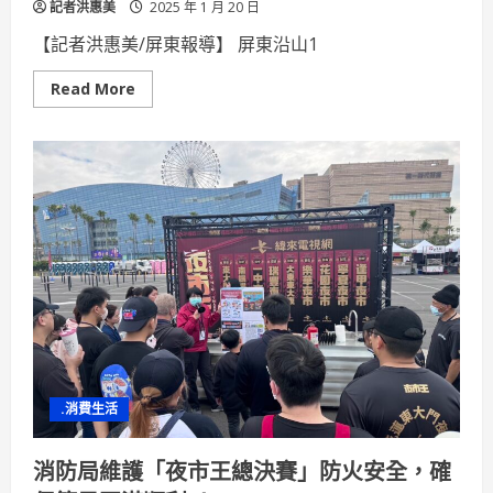
記者洪惠美
2025 年 1 月 20 日
【記者洪惠美/屏東報導】 屏東沿山1
Read
Read More
more
about
「蛇
來
運
轉
185」
雙
層
巴
士
正
式
登
場
周
春
米
縣
長
.消費生活
率
隊
體
驗
消防局維護「夜市王總決賽」防火安全，確