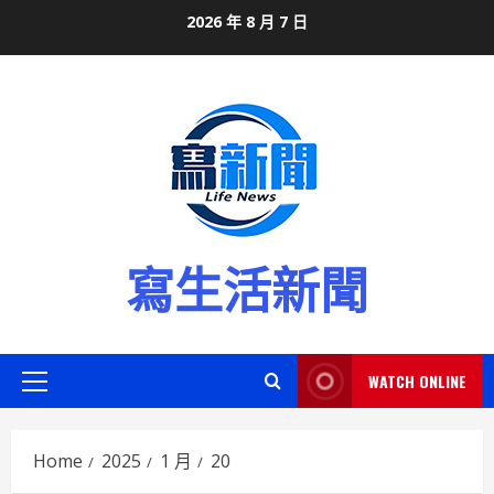
Skip
2026 年 8 月 7 日
to
content
寫生活新聞
WATCH ONLINE
Primary
Menu
Home
2025
1 月
20