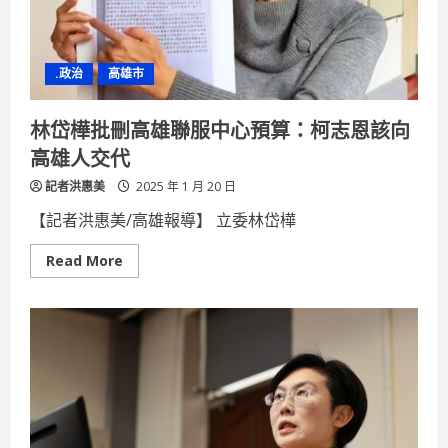
燈
會
1/29
登
場
.政治
高雄市
傳
遞
光
明
林岱樺批刪高雄聯服中心預算：柯志恩該向
祝
福
高雄人交代
迎
蛇
記者洪惠美
年
2025 年 1 月 20 日
【記者洪惠美/高雄報導】 立委林岱樺
Read
Read More
more
about
林
岱
樺
批
刪
高
雄
聯
服
中
心