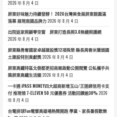
2026 年 8 月 4 日
屏東好味魅力持續發酵！ 2026台灣美食展屏東館圓滿
落幕 展現南國品牌力
2026 年 8 月 4 日
出院返家照顧零空窗 屏東打造長照3.0無縫照護網
2026 年 8 月 4 日
屏東縣勇奪國家卓越建設獎12項殊榮 縣長周春米獲頒國
土建設特別貢獻獎
2026 年 8 月 4 日
屏東高鐵特區北側都更招商案啟動公開閱覽 公私攜手共
築屏東高鐵生活圈
2026 年 8 月 4 日
一卡通 iPASS MONEY四大超商新增玉山/王道綁信用卡支
付 推現領 7-ELEVEN 50 元優惠券 活動回饋逾30%
2026
年 8 月 4 日
台電排球Fun電營高雄場熱鬧開跑 學童、家長暑假歡樂