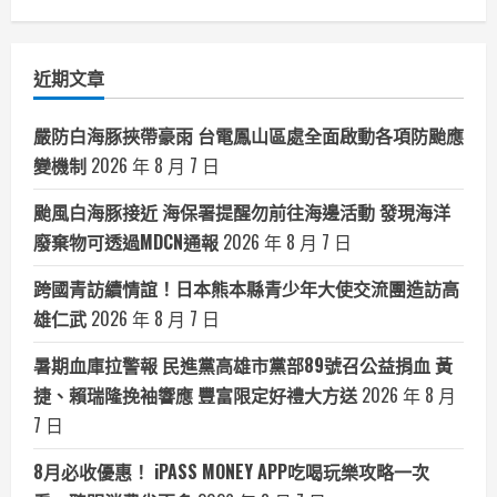
聞
分
類
近期文章
嚴防白海豚挾帶豪雨 台電鳳山區處全面啟動各項防颱應
變機制
2026 年 8 月 7 日
颱風白海豚接近 海保署提醒勿前往海邊活動 發現海洋
廢棄物可透過MDCN通報
2026 年 8 月 7 日
跨國青訪續情誼！日本熊本縣青少年大使交流團造訪高
雄仁武
2026 年 8 月 7 日
暑期血庫拉警報 民進黨高雄市黨部89號召公益捐血 黃
捷、賴瑞隆挽袖響應 豐富限定好禮大方送
2026 年 8 月
7 日
8月必收優惠！ iPASS MONEY APP吃喝玩樂攻略一次