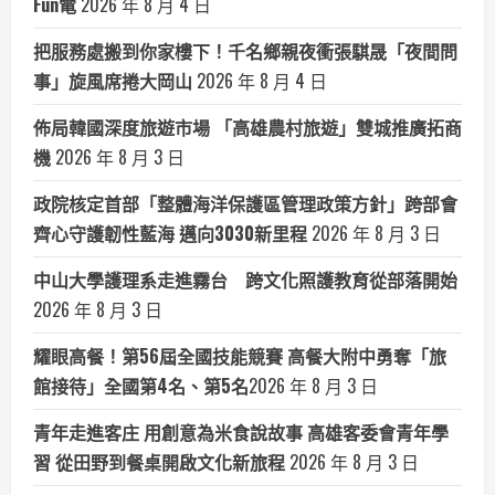
Fun電
2026 年 8 月 4 日
把服務處搬到你家樓下！千名鄉親夜衝張騏晟「夜間問
事」旋風席捲大岡山
2026 年 8 月 4 日
佈局韓國深度旅遊市場 「高雄農村旅遊」雙城推廣拓商
機
2026 年 8 月 3 日
政院核定首部「整體海洋保護區管理政策方針」跨部會
齊心守護韌性藍海 邁向3030新里程
2026 年 8 月 3 日
中山大學護理系走進霧台 跨文化照護教育從部落開始
2026 年 8 月 3 日
耀眼高餐！第56屆全國技能競賽 高餐大附中勇奪「旅
館接待」全國第4名、第5名​
2026 年 8 月 3 日
青年走進客庄 用創意為米食說故事 高雄客委會青年學
習 從田野到餐桌開啟文化新旅程
2026 年 8 月 3 日