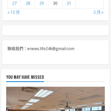
27
28
29
30
31
« 12 月
2 月 »
聯絡我們：enews.life246@gmail.com
YOU MAY HAVE MISSED