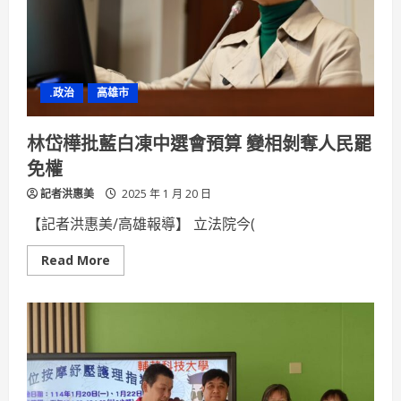
預
算：
柯
志
恩
該
向
.政治
高雄市
高
雄
人
交
林岱樺批藍白凍中選會預算 變相剝奪人民罷
代
免權
記者洪惠美
2025 年 1 月 20 日
【記者洪惠美/高雄報導】 立法院今(
Read
Read More
more
about
林
岱
樺
批
藍
白
凍
中
選