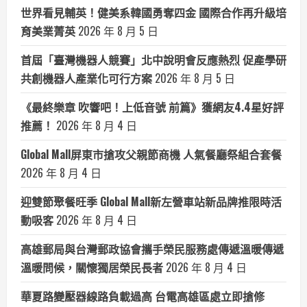
世界看見輔英！健美系韓國勇奪四金 國際合作再升級培
育美業菁英
2026 年 8 月 5 日
首屆「臺灣機器人競賽」北中說明會反應熱烈 促產學研
共創機器人產業化可行方案
2026 年 8 月 5 日
《最終樂章 吹響吧！上低音號 前篇》獲網友4.4星好評
推薦！
2026 年 8 月 4 日
Global Mall屏東市搶攻父親節商機 人氣餐廳祭組合套餐
2026 年 8 月 4 日
迎雙節聚餐旺季 Global Mall新左營車站新品牌推限時活
動吸客
2026 年 8 月 4 日
高雄郵局與台灣郵政協會攜手榮民服務處傳遞溫暖傳遞
溫暖問候，關懷獨居榮民長者
2026 年 8 月 4 日
華夏路變壓器線路負載過高 台電高雄區處立即搶修