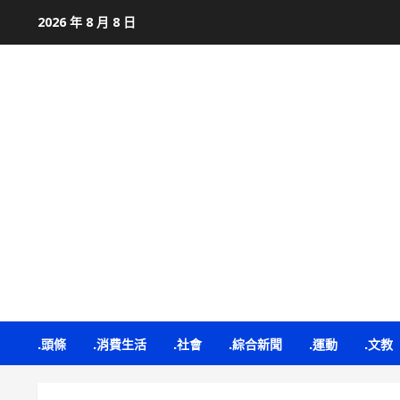
Skip
2026 年 8 月 8 日
to
content
.頭條
.消費生活
.社會
.綜合新聞
.運動
.文教