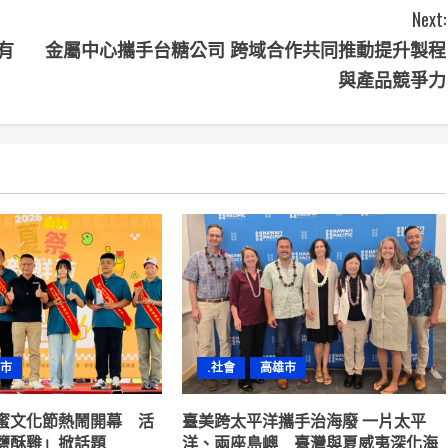
Next:
有
金屬中心攜手台糖公司 跨域合作共同推動提升製程
與產品競爭力
市
.社會
高雄市
蜜文化節熱鬧開幕 活
臺美跨太平洋攜手治海廢 一片太平
鹽酥雞」掀話題
洋、兩座島嶼 臺灣與夏威夷深化海