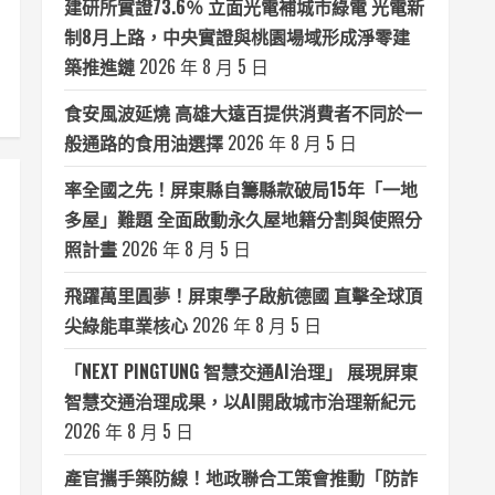
建研所實證73.6％ 立面光電補城市綠電 光電新
制8月上路，中央實證與桃園場域形成淨零建
築推進鏈
2026 年 8 月 5 日
食安風波延燒 高雄大遠百提供消費者不同於一
般通路的食用油選擇
2026 年 8 月 5 日
率全國之先！屏東縣自籌縣款破局15年「一地
多屋」難題 全面啟動永久屋地籍分割與使照分
照計畫
2026 年 8 月 5 日
飛躍萬里圓夢！屏東學子啟航德國 直擊全球頂
尖綠能車業核心
2026 年 8 月 5 日
「NEXT PINGTUNG 智慧交通AI治理」 展現屏東
智慧交通治理成果，以AI開啟城市治理新紀元
2026 年 8 月 5 日
產官攜手築防線！地政聯合工策會推動「防詐