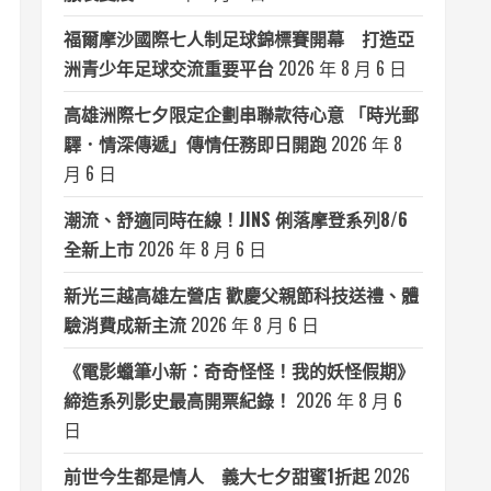
福爾摩沙國際七人制足球錦標賽開幕 打造亞
洲青少年足球交流重要平台
2026 年 8 月 6 日
高雄洲際七夕限定企劃串聯款待心意 「時光郵
驛．情深傳遞」傳情任務即日開跑
2026 年 8
月 6 日
潮流、舒適同時在線！JINS 俐落摩登系列8/6
全新上市
2026 年 8 月 6 日
新光三越高雄左營店 歡慶父親節科技送禮、體
驗消費成新主流
2026 年 8 月 6 日
《電影蠟筆小新：奇奇怪怪！我的妖怪假期》
締造系列影史最高開票紀錄！
2026 年 8 月 6
日
前世今生都是情人 義大七夕甜蜜1折起
2026