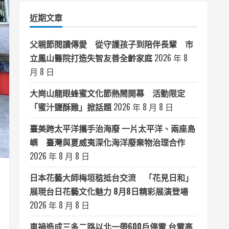
類
近期文章
父親節閱讀傳愛 從守護孩子到陪伴長輩 市
立鳳山醫院打造失智友善全齡家庭
2026 年 8
月 8 日
大崗山龍眼蜂蜜文化節熱鬧開幕 活動限定
「蜜汁鹽酥雞」掀話題
2026 年 8 月 8 日
臺美跨太平洋攜手治海廢 一片太平洋、兩座島
嶼 臺灣與夏威夷深化海洋廢棄物治理合作
2026 年 8 月 8 日
日本花藝大師梅垣稔抵台交流 「花見日和」
展現台日花藝文化魅力 8月8日精彩展演登場
2026 年 8 月 8 日
車禍造成三多二路以北一帶600戶停電 台電高