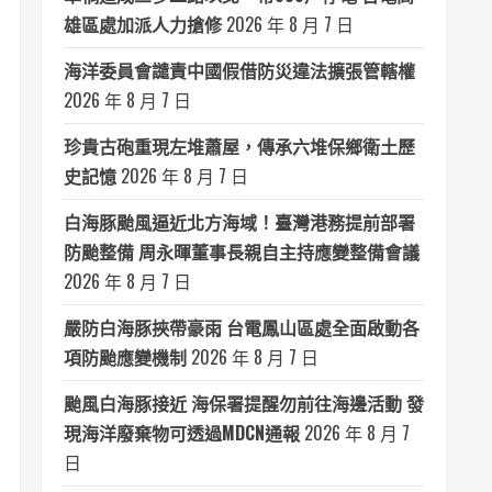
雄區處加派人力搶修
2026 年 8 月 7 日
海洋委員會譴責中國假借防災違法擴張管轄權
2026 年 8 月 7 日
珍貴古砲重現左堆蕭屋，傳承六堆保鄉衛土歷
史記憶
2026 年 8 月 7 日
白海豚颱風逼近北方海域！臺灣港務提前部署
防颱整備 周永暉董事長親自主持應變整備會議
2026 年 8 月 7 日
嚴防白海豚挾帶豪雨 台電鳳山區處全面啟動各
項防颱應變機制
2026 年 8 月 7 日
颱風白海豚接近 海保署提醒勿前往海邊活動 發
現海洋廢棄物可透過MDCN通報
2026 年 8 月 7
日