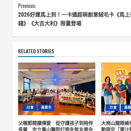
C
Previous:
2026好運馬上到！一卡通超萌創意絨毛卡《馬上
o
錢》《大吉大利》限量登場
n
t
RELATED STORIES
i
n
u
e
R
.社會
高雄市
.社會
高雄
e
父親節閱讀傳愛 從守護孩子到陪伴
大崗山龍眼蜂
a
長輩 市立鳳山醫院打造失智友善全
動限定「蜜汁