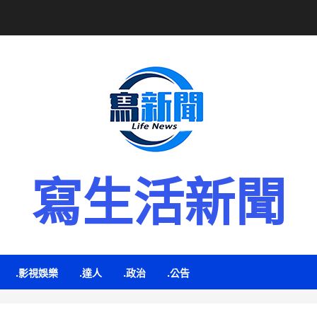
寫生活新聞
.影視娛樂
.達人
.政治
.公告