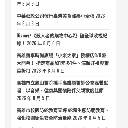
年 8 月 6 日
中華郵政公司發行臺灣美食郵票小全張
2026
年 8 月 6 日
Disney+《殺人者的購物中心2》破全球收視紀
錄！
2026 年 8 月 6 日
高雄義享時尚廣場「小米之家」授權店8/8盛
大開幕！ 指定商品加1元多1件、滿額好禮與驚
喜折扣
2026 年 8 月 6 日
高雄市立鳳山醫院攜手高雄縣醫師公會溫馨獻
唱 以音樂、健康與關懷陪伴父親歡度佳節
2026 年 8 月 5 日
高雄市校園防蛇教育宣導 蛇類生態防範教育、
強化校園衛生安全防治量能
2026 年 8 月 5 日