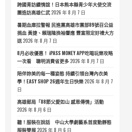
跨國青訪續情誼！日本熊本縣青少年大使交流
團造訪高雄仁武
2026 年 8 月 7 日
暑期血庫拉警報 民進黨高雄市黨部89號召公益
捐血 黃捷、賴瑞隆挽袖響應 豐富限定好禮大方
送
2026 年 8 月 7 日
8月必收優惠！ iPASS MONEY APP吃喝玩樂攻略
一次看 聰明消費省更多
2026 年 8 月 7 日
陪伴妳美的每一種姿態 持續引領台灣內衣美
學！EASY SHOP 26週年生日快樂
2026 年 8 月 7
日
高雄郵局「88節父愛如山 感恩傳情」活動
2026 年 8 月 6 日
聽！服裝在說話 中山大學劇藝系首度動靜態
服裝雙展
2026 年 8 月 6 日