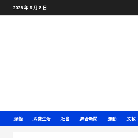
Skip
2026 年 8 月 8 日
to
content
.頭條
.消費生活
.社會
.綜合新聞
.運動
.文教