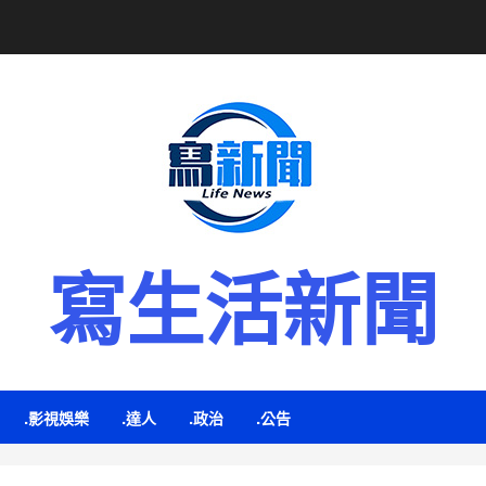
寫生活新聞
.影視娛樂
.達人
.政治
.公告