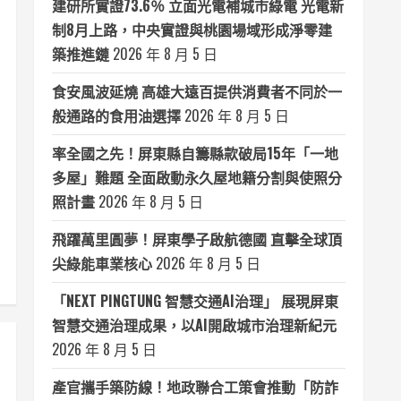
建研所實證73.6％ 立面光電補城市綠電 光電新
制8月上路，中央實證與桃園場域形成淨零建
築推進鏈
2026 年 8 月 5 日
食安風波延燒 高雄大遠百提供消費者不同於一
般通路的食用油選擇
2026 年 8 月 5 日
率全國之先！屏東縣自籌縣款破局15年「一地
多屋」難題 全面啟動永久屋地籍分割與使照分
照計畫
2026 年 8 月 5 日
飛躍萬里圓夢！屏東學子啟航德國 直擊全球頂
尖綠能車業核心
2026 年 8 月 5 日
「NEXT PINGTUNG 智慧交通AI治理」 展現屏東
智慧交通治理成果，以AI開啟城市治理新紀元
2026 年 8 月 5 日
產官攜手築防線！地政聯合工策會推動「防詐