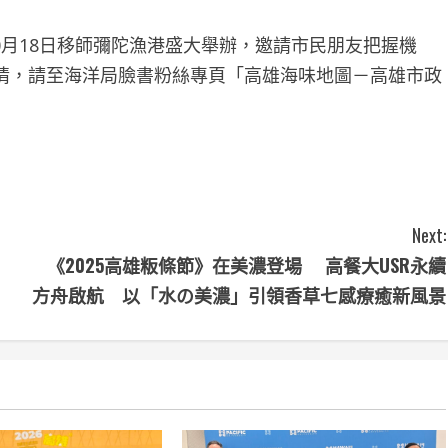
0月18日移師彌陀漁港盛大舉辦，邀請市民朋友把握機
情，請至海洋局臉書粉絲專頁「高雄海味地圖－高雄市政
Next:
《2025高雄粄條節》在美濃登場 高餐大USR永續
方舟啟航 以「水の美濃」引領香草七感療癒新風景