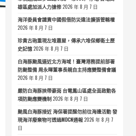
雄區處加派人力搶修
2026 年 8 月 7 日
海洋委員會譴責中國假借防災違法擴張管轄權
2026 年 8 月 7 日
珍貴古砲重現左堆蕭屋，傳承六堆保鄉衛土歷
史記憶
2026 年 8 月 7 日
白海豚颱風逼近北方海域！臺灣港務提前部署
防颱整備 周永暉董事長親自主持應變整備會議
2026 年 8 月 7 日
嚴防白海豚挾帶豪雨 台電鳳山區處全面啟動各
項防颱應變機制
2026 年 8 月 7 日
颱風白海豚接近 海保署提醒勿前往海邊活動 發
現海洋廢棄物可透過MDCN通報
2026 年 8 月 7
日