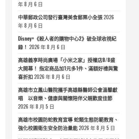
年 8 月 6 日
中華郵政公司發行臺灣美食郵票小全張
2026
年 8 月 6 日
Disney+《殺人者的購物中心2》破全球收視紀
錄！
2026 年 8 月 6 日
高雄義享時尚廣場「小米之家」授權店8/8盛
大開幕！ 指定商品加1元多1件、滿額好禮與驚
喜折扣
2026 年 8 月 6 日
高雄市立鳳山醫院攜手高雄縣醫師公會溫馨獻
唱 以音樂、健康與關懷陪伴父親歡度佳節
2026 年 8 月 5 日
高雄市校園防蛇教育宣導 蛇類生態防範教育、
強化校園衛生安全防治量能
2026 年 8 月 5 日