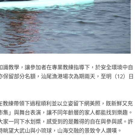
知識教學，讓參加者在專業教練指導下，於安全環境中自
亦保留部分名額，汕尾漁港場次為期兩天，至明（12）日
，在教練帶領下過程順利並以立姿留下網美照，既新鮮又充
市集」與舞台表演，讓不同年齡層的家人都能找到樂趣。
大家一同下水划槳，感受到的是難得的自在與參與感。許
時眺望大武山與小琉球，山海交融的景致令人讚嘆。