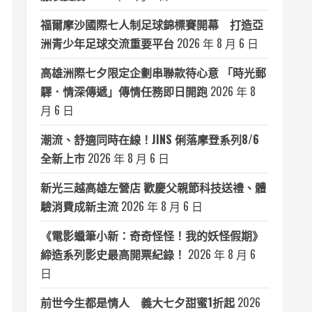
福爾摩沙國際七人制足球錦標賽開幕 打造亞
洲青少年足球交流重要平台
2026 年 8 月 6 日
高雄洲際七夕限定企劃串聯款待心意 「時光郵
驛．情深傳遞」傳情任務即日開跑
2026 年 8
月 6 日
潮流、舒適同時在線！JINS 俐落摩登系列8/6
全新上市
2026 年 8 月 6 日
新光三越高雄左營店 歡慶父親節科技送禮、體
驗消費成新主流
2026 年 8 月 6 日
《電影蠟筆小新：奇奇怪怪！我的妖怪假期》
締造系列影史最高開票紀錄！
2026 年 8 月 6
日
前世今生都是情人 義大七夕甜蜜1折起
2026