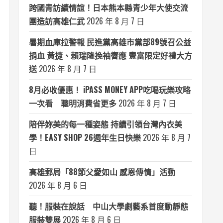
跨國青訪續情誼！日本熊本縣青少年大使交流
團造訪高雄仁武
2026 年 8 月 7 日
暑期血庫拉警報 民進黨高雄市黨部89號召公益
捐血 黃捷、賴瑞隆挽袖響應 豐富限定好禮大方
送
2026 年 8 月 7 日
8月必收優惠！ iPASS MONEY APP吃喝玩樂攻略
一次看 聰明消費省更多
2026 年 8 月 7 日
陪伴妳美的每一種姿態 持續引領台灣內衣美
學！EASY SHOP 26週年生日快樂
2026 年 8 月 7
日
高雄郵局「88節父愛如山 感恩傳情」活動
2026 年 8 月 6 日
聽！服裝在說話 中山大學劇藝系首度動靜態
服裝雙展
2026 年 8 月 6 日