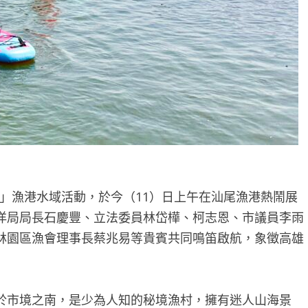
湃」漁港水域活動，於今（11）日上午在汕尾漁港熱鬧展
洋局局長石慶豐、立法委員林岱樺、柯志恩、市議員李雨
林園區漁會理事長蔡兆易等貴賓共同鳴笛啟航，象徵高雄
於市境之南，是少為人知的秘境漁村，擁有迷人山海景