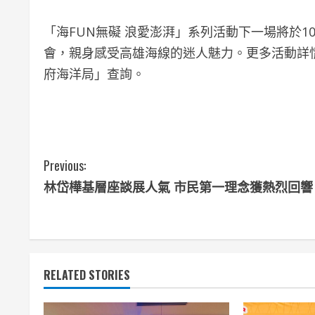
「海FUN無礙 浪愛澎湃」系列活動下一場將於1
會，親身感受高雄海線的迷人魅力。更多活動詳
府海洋局」查詢。
C
Previous:
林岱樺基層座談展人氣 市民第一理念獲熱烈回響
o
n
t
RELATED STORIES
i