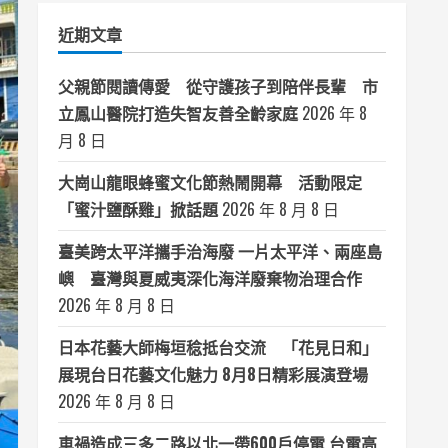
類
近期文章
父親節閱讀傳愛 從守護孩子到陪伴長輩 市
立鳳山醫院打造失智友善全齡家庭
2026 年 8
月 8 日
大崗山龍眼蜂蜜文化節熱鬧開幕 活動限定
「蜜汁鹽酥雞」掀話題
2026 年 8 月 8 日
臺美跨太平洋攜手治海廢 一片太平洋、兩座島
嶼 臺灣與夏威夷深化海洋廢棄物治理合作
2026 年 8 月 8 日
日本花藝大師梅垣稔抵台交流 「花見日和」
展現台日花藝文化魅力 8月8日精彩展演登場
2026 年 8 月 8 日
車禍造成三多二路以北一帶600戶停電 台電高