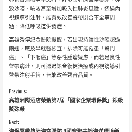
致沙啞、嗆咳甚至增加吸入性肺炎風險，透過內
視鏡導引注射，能有效改善聲帶閉合不全等問
題，降低呼吸道併發症。
高雄秀傳紀念醫院提醒，若出現持續性沙啞超過
兩週，應及早就醫檢查，排除可能罹患「聲門
癌」、「下咽癌」等惡性腫瘤疑慮，而若是良性
聲帶病灶，則可透過語音復健治療或內視鏡導引
聲帶注射手術，皆能改善聲音品質。
C
Previous:
高雄洲際酒店榮獲第7屆「國家企業環保獎」銀級
o
獎殊榮
n
Next:
t
海保署啟航陸海空聯防 9國齊聚共談海洋環境新