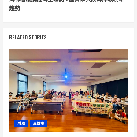
i
趨勢
n
u
RELATED STORIES
e
R
e
a
d
i
n
.社會
高雄市