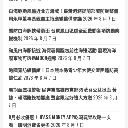
白海豚颱風逼近北方海域！臺灣港務提前部署防颱整備
周永暉董事長親自主持應變整備會議
2026 年 8 月 7 日
嚴防白海豚挾帶豪雨 台電鳳山區處全面啟動各項防颱應
變機制
2026 年 8 月 7 日
颱風白海豚接近 海保署提醒勿前往海邊活動 發現海洋
廢棄物可透過MDCN通報
2026 年 8 月 7 日
跨國青訪續情誼！日本熊本縣青少年大使交流團造訪高
雄仁武
2026 年 8 月 7 日
暑期血庫拉警報 民進黨高雄市黨部89號召公益捐血 黃
捷、賴瑞隆挽袖響應 豐富限定好禮大方送
2026 年 8 月
7 日
8月必收優惠！ iPASS MONEY APP吃喝玩樂攻略一次
看 聰明消費省更多
2026 年 8 月 7 日