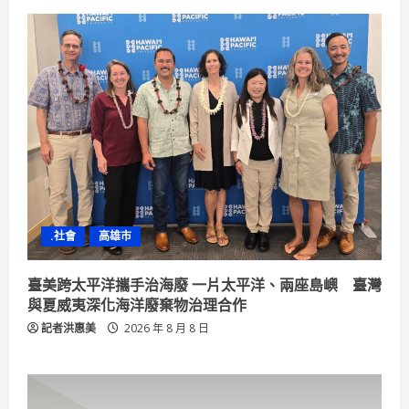
.社會
高雄市
臺美跨太平洋攜手治海廢 一片太平洋、兩座島嶼 臺灣
與夏威夷深化海洋廢棄物治理合作
記者洪惠美
2026 年 8 月 8 日