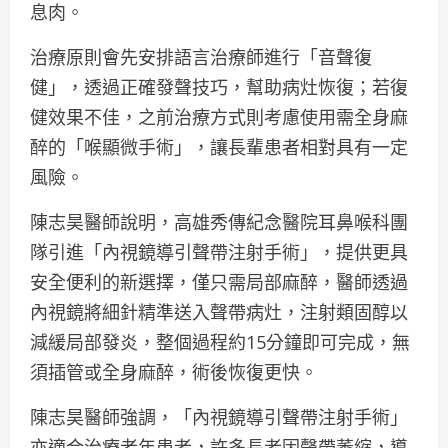
息肉。
治療原則會先安排語言治療師進行「音聲復
健」，透過正確發聲技巧，幫助病灶恢復；若復
健效果不佳，之前治療方式則考慮使用需全身麻
醉的「喉顯微手術」，讓長輩患者相對具有一定
風險。
陳志昊醫師說明，高雄秀傳紀念醫院耳鼻喉科團
隊引進「內視鏡導引聲帶注射手術」，提供更具
安全便利的新選擇，僅只需局部麻醉，醫師透過
內視鏡將細針精準送入聲帶病灶，注射類固醇以
減緩局部發炎，整個過程約15分鐘即可完成，無
須插管或全身麻醉，術後恢復更快。
陳志昊醫師強調，「內視鏡導引聲帶注射手術」
亦適合治療老年患者，許多長者因聲帶萎縮，導