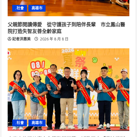
.社會
高雄市
父親節閱讀傳愛 從守護孩子到陪伴長輩 市立鳳山醫
院打造失智友善全齡家庭
記者洪惠美
2026 年 8 月 8 日
.社會
高雄市