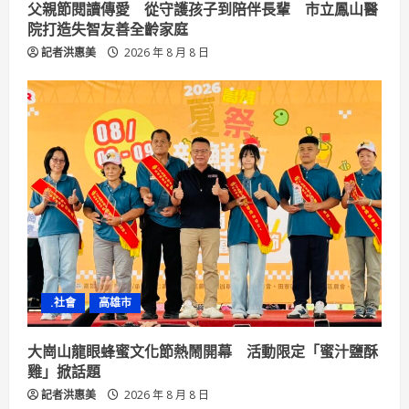
g
父親節閱讀傳愛 從守護孩子到陪伴長輩 市立鳳山醫
院打造失智友善全齡家庭
記者洪惠美
2026 年 8 月 8 日
.社會
高雄市
大崗山龍眼蜂蜜文化節熱鬧開幕 活動限定「蜜汁鹽酥
雞」掀話題
記者洪惠美
2026 年 8 月 8 日