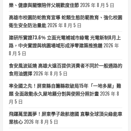
樂、健康與關懷陪伴父親歡度佳節
2026 年 8 月 5 日
高雄市校園防蛇教育宣導 蛇類生態防範教育、強化校園
衛生安全防治量能
2026 年 8 月 5 日
建研所實證73.6％ 立面光電補城市綠電 光電新制8月上
路，中央實證與桃園場域形成淨零建築推進鏈
2026 年
8 月 5 日
食安風波延燒 高雄大遠百提供消費者不同於一般通路的
食用油選擇
2026 年 8 月 5 日
率全國之先！屏東縣自籌縣款破局15年「一地多屋」難
題 全面啟動永久屋地籍分割與使照分照計畫
2026 年 8
月 5 日
飛躍萬里圓夢！屏東學子啟航德國 直擊全球頂尖綠能車
業核心
2026 年 8 月 5 日