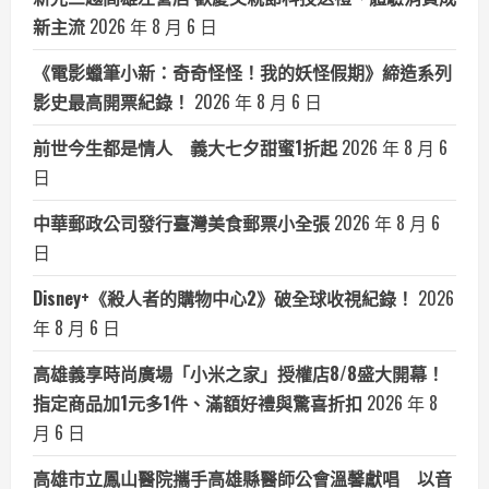
新主流
2026 年 8 月 6 日
《電影蠟筆小新：奇奇怪怪！我的妖怪假期》締造系列
影史最高開票紀錄！
2026 年 8 月 6 日
前世今生都是情人 義大七夕甜蜜1折起
2026 年 8 月 6
日
中華郵政公司發行臺灣美食郵票小全張
2026 年 8 月 6
日
Disney+《殺人者的購物中心2》破全球收視紀錄！
2026
年 8 月 6 日
高雄義享時尚廣場「小米之家」授權店8/8盛大開幕！
指定商品加1元多1件、滿額好禮與驚喜折扣
2026 年 8
月 6 日
高雄市立鳳山醫院攜手高雄縣醫師公會溫馨獻唱 以音