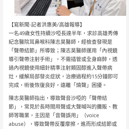
【寫新聞-記者洪惠美/高雄報導】
一名49歲女性持續沙啞長達半年，求診高雄秀傳
紀念醫院耳鼻喉科陳志昊醫師，經檢查發現是
「聲帶結節」所導致；陳志昊醫師運用「內視鏡
導引聲帶注射手術」，不需插管或全身麻醉，透
過內視鏡使用細針精準注射類固醇進入聲帶病
灶，緩解局部發炎症狀，治療過程約15分鐘即可
完成，術後恢復良好，遠離「燒聲」困擾。
陳志昊醫師指出，導致聲音沙啞的「聲帶結
節」，常見於長時間用聲或大聲喊叫的攤販、教
師等職業，主因是「音聲誤用」（voice
abuse），導致聲帶反覆摩擦，進而形成結節或