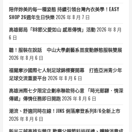
陪伴妳美的每一種姿態 持續引領台灣內衣美學！EASY
SHOP 26週年生日快樂
2026 年 8 月 7 日
高雄郵局「88節父愛如山 感恩傳情」活動
2026 年 8 月
6 日
聽！服裝在說話 中山大學劇藝系首度動靜態服裝雙展
2026 年 8 月 6 日
福爾摩沙國際七人制足球錦標賽開幕 打造亞洲青少年
足球交流重要平台
2026 年 8 月 6 日
高雄洲際七夕限定企劃串聯款待心意 「時光郵驛．情深
傳遞」傳情任務即日開跑
2026 年 8 月 6 日
潮流、舒適同時在線！JINS 俐落摩登系列8/6全新上市
2026 年 8 月 6 日
新光三越高雄左營店 歡慶父親節科技送禮、體驗消費成