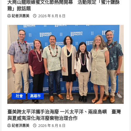
大崗山龍眼蜂蜜文化節熱鬧開幕 活動限定「蜜汁鹽酥
雞」掀話題
記者洪惠美
2026 年 8 月 8 日
.社會
高雄市
臺美跨太平洋攜手治海廢 一片太平洋、兩座島嶼 臺灣
與夏威夷深化海洋廢棄物治理合作
記者洪惠美
2026 年 8 月 8 日