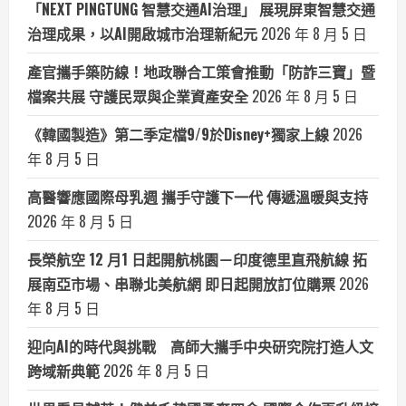
「NEXT PINGTUNG 智慧交通AI治理」 展現屏東智慧交通
治理成果，以AI開啟城市治理新紀元
2026 年 8 月 5 日
產官攜手築防線！地政聯合工策會推動「防詐三寶」暨
檔案共展 守護民眾與企業資產安全
2026 年 8 月 5 日
《韓國製造》第二季定檔9/9於Disney+獨家上線
2026
年 8 月 5 日
高醫響應國際母乳週 攜手守護下一代 傳遞溫暖與支持
2026 年 8 月 5 日
長榮航空 12 月1 日起開航桃園－印度德里直飛航線 拓
展南亞市場、串聯北美航網 即日起開放訂位購票
2026
年 8 月 5 日
迎向AI的時代與挑戰 高師大攜手中央研究院打造人文
跨域新典範
2026 年 8 月 5 日