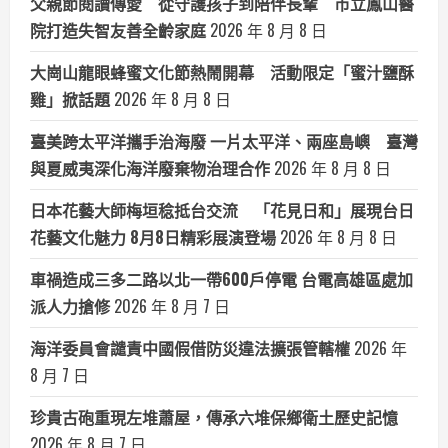
父親節閱讀傳愛 從守護孩子到陪伴長輩 市立鳳山醫
院打造失智友善全齡家庭
2026 年 8 月 8 日
大崗山龍眼蜂蜜文化節熱鬧開幕 活動限定「蜜汁鹽酥
雞」掀話題
2026 年 8 月 8 日
臺美跨太平洋攜手治海廢 一片太平洋、兩座島嶼 臺灣
與夏威夷深化海洋廢棄物治理合作
2026 年 8 月 8 日
日本花藝大師梅垣稔抵台交流 「花見日和」展現台日
花藝文化魅力 8月8日精彩展演登場
2026 年 8 月 8 日
車禍造成三多二路以北一帶600戶停電 台電高雄區處加
派人力搶修
2026 年 8 月 7 日
海洋委員會譴責中國假借防災違法擴張管轄權
2026 年
8 月 7 日
珍貴古砲重現左堆蕭屋，傳承六堆保鄉衛土歷史記憶
2026 年 8 月 7 日