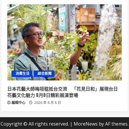
.消費生活
.綜合新聞
日本花藝大師梅垣稔抵台交流 「花見日和」展現台日
花藝文化魅力 8月8日精彩展演登場
編輯中心
2026 年 8 月 8 日
Copyright © All rights reserved.
|
MoreNews
by AF themes.