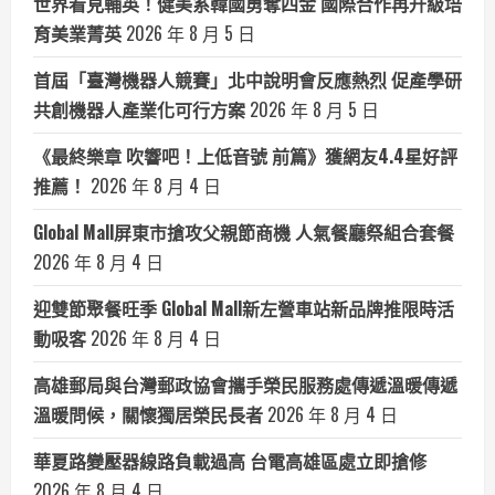
世界看見輔英！健美系韓國勇奪四金 國際合作再升級培
育美業菁英
2026 年 8 月 5 日
首屆「臺灣機器人競賽」北中說明會反應熱烈 促產學研
共創機器人產業化可行方案
2026 年 8 月 5 日
《最終樂章 吹響吧！上低音號 前篇》獲網友4.4星好評
推薦！
2026 年 8 月 4 日
Global Mall屏東市搶攻父親節商機 人氣餐廳祭組合套餐
2026 年 8 月 4 日
迎雙節聚餐旺季 Global Mall新左營車站新品牌推限時活
動吸客
2026 年 8 月 4 日
高雄郵局與台灣郵政協會攜手榮民服務處傳遞溫暖傳遞
溫暖問候，關懷獨居榮民長者
2026 年 8 月 4 日
華夏路變壓器線路負載過高 台電高雄區處立即搶修
2026 年 8 月 4 日