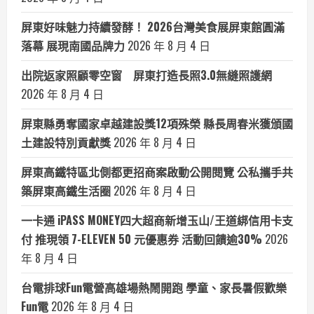
屏東好味魅力持續發酵！ 2026台灣美食展屏東館圓滿
落幕 展現南國品牌力
2026 年 8 月 4 日
出院返家照顧零空窗 屏東打造長照3.0無縫照護網
2026 年 8 月 4 日
屏東縣勇奪國家卓越建設獎12項殊榮 縣長周春米獲頒國
土建設特別貢獻獎
2026 年 8 月 4 日
屏東高鐵特區北側都更招商案啟動公開閱覽 公私攜手共
築屏東高鐵生活圈
2026 年 8 月 4 日
一卡通 iPASS MONEY四大超商新增玉山/王道綁信用卡支
付 推現領 7-ELEVEN 50 元優惠券 活動回饋逾30%
2026
年 8 月 4 日
台電排球Fun電營高雄場熱鬧開跑 學童、家長暑假歡樂
Fun電
2026 年 8 月 4 日