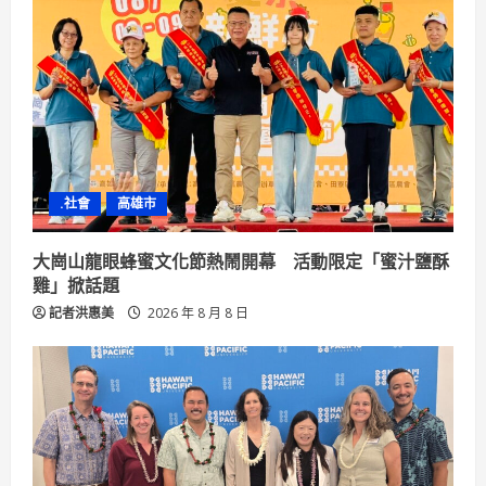
.社會
高雄市
大崗山龍眼蜂蜜文化節熱鬧開幕 活動限定「蜜汁鹽酥
雞」掀話題
記者洪惠美
2026 年 8 月 8 日