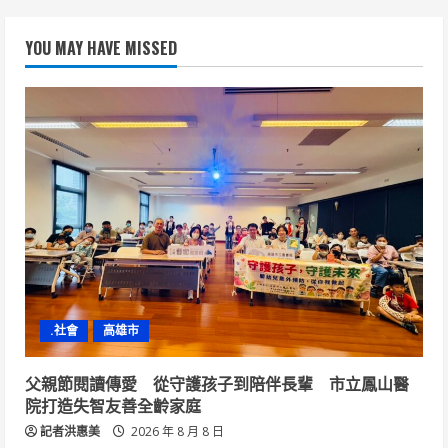
YOU MAY HAVE MISSED
.社會
高雄市
父親節閱讀傳愛 從守護孩子到陪伴長輩 市立鳳山醫
院打造失智友善全齡家庭
記者洪惠美
2026 年 8 月 8 日