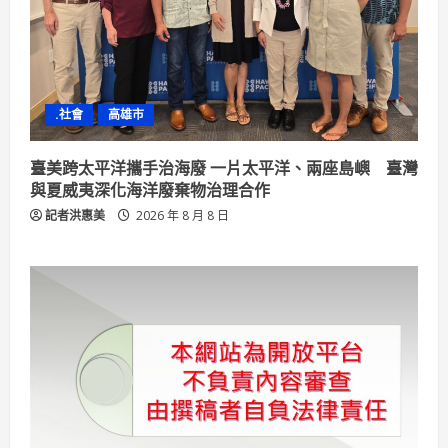
.社會
高雄市
臺美跨太平洋攜手治海廢 一片太平洋、兩座島嶼 臺灣
與夏威夷深化海洋廢棄物治理合作
記者洪惠美
2026 年 8 月 8 日