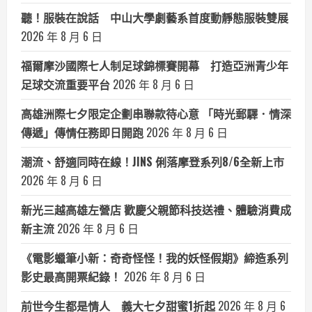
聽！服裝在說話 中山大學劇藝系首度動靜態服裝雙展
2026 年 8 月 6 日
福爾摩沙國際七人制足球錦標賽開幕 打造亞洲青少年
足球交流重要平台
2026 年 8 月 6 日
高雄洲際七夕限定企劃串聯款待心意 「時光郵驛．情深
傳遞」傳情任務即日開跑
2026 年 8 月 6 日
潮流、舒適同時在線！JINS 俐落摩登系列8/6全新上市
2026 年 8 月 6 日
新光三越高雄左營店 歡慶父親節科技送禮、體驗消費成
新主流
2026 年 8 月 6 日
《電影蠟筆小新：奇奇怪怪！我的妖怪假期》締造系列
影史最高開票紀錄！
2026 年 8 月 6 日
前世今生都是情人 義大七夕甜蜜1折起
2026 年 8 月 6