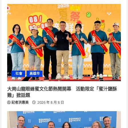
.社會
高雄市
大崗山龍眼蜂蜜文化節熱鬧開幕 活動限定「蜜汁鹽酥
雞」掀話題
記者洪惠美
2026 年 8 月 8 日