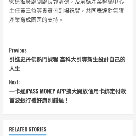
營運推廣處副處長郭清德，及前瞻產業聯絡中心
主任黃三益等貴賓皆到場祝賀，共同表達對氣膠
產業育成園區的支持。
C
Previous:
引進史丹佛熱門課程 高科大引導新生設計自己的
o
人生
n
Next:
t
一卡通iPASS MONEY APP擴大開放信用卡綁定付款
i
首波銀行禮好康別錯過！
n
u
RELATED STORIES