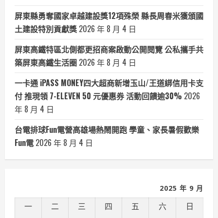
屏東縣勇奪國家卓越建設獎12項殊榮 縣長周春米獲頒國
土建設特別貢獻獎
2026 年 8 月 4 日
屏東高鐵特區北側都更招商案啟動公開閱覽 公私攜手共
築屏東高鐵生活圈
2026 年 8 月 4 日
一卡通 iPASS MONEY四大超商新增玉山/王道綁信用卡支
付 推現領 7-ELEVEN 50 元優惠券 活動回饋逾30%
2026
年 8 月 4 日
台電排球Fun電營高雄場熱鬧開跑 學童、家長暑假歡樂
Fun電
2026 年 8 月 4 日
2025 年 9 月
一
二
三
四
五
六
日