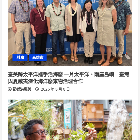
.社會
高雄市
臺美跨太平洋攜手治海廢 一片太平洋、兩座島嶼 臺灣
與夏威夷深化海洋廢棄物治理合作
記者洪惠美
2026 年 8 月 8 日