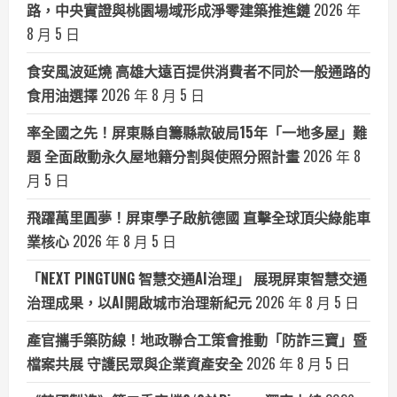
路，中央實證與桃園場域形成淨零建築推進鏈
2026 年
8 月 5 日
食安風波延燒 高雄大遠百提供消費者不同於一般通路的
食用油選擇
2026 年 8 月 5 日
率全國之先！屏東縣自籌縣款破局15年「一地多屋」難
題 全面啟動永久屋地籍分割與使照分照計畫
2026 年 8
月 5 日
飛躍萬里圓夢！屏東學子啟航德國 直擊全球頂尖綠能車
業核心
2026 年 8 月 5 日
「NEXT PINGTUNG 智慧交通AI治理」 展現屏東智慧交通
治理成果，以AI開啟城市治理新紀元
2026 年 8 月 5 日
產官攜手築防線！地政聯合工策會推動「防詐三寶」暨
檔案共展 守護民眾與企業資產安全
2026 年 8 月 5 日