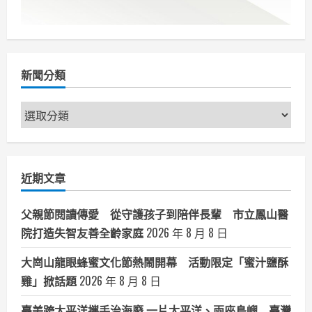
新聞分類
新
聞
分
類
近期文章
父親節閱讀傳愛 從守護孩子到陪伴長輩 市立鳳山醫
院打造失智友善全齡家庭
2026 年 8 月 8 日
大崗山龍眼蜂蜜文化節熱鬧開幕 活動限定「蜜汁鹽酥
雞」掀話題
2026 年 8 月 8 日
臺美跨太平洋攜手治海廢 一片太平洋、兩座島嶼 臺灣