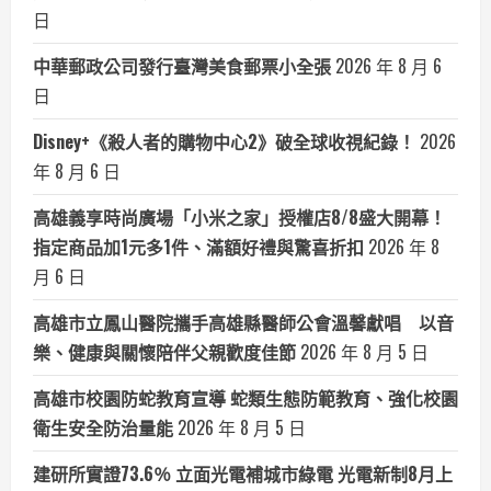
日
中華郵政公司發行臺灣美食郵票小全張
2026 年 8 月 6
日
Disney+《殺人者的購物中心2》破全球收視紀錄！
2026
年 8 月 6 日
高雄義享時尚廣場「小米之家」授權店8/8盛大開幕！
指定商品加1元多1件、滿額好禮與驚喜折扣
2026 年 8
月 6 日
高雄市立鳳山醫院攜手高雄縣醫師公會溫馨獻唱 以音
樂、健康與關懷陪伴父親歡度佳節
2026 年 8 月 5 日
高雄市校園防蛇教育宣導 蛇類生態防範教育、強化校園
衛生安全防治量能
2026 年 8 月 5 日
建研所實證73.6％ 立面光電補城市綠電 光電新制8月上