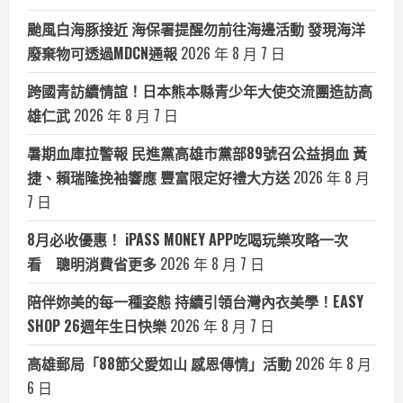
颱風白海豚接近 海保署提醒勿前往海邊活動 發現海洋
廢棄物可透過MDCN通報
2026 年 8 月 7 日
跨國青訪續情誼！日本熊本縣青少年大使交流團造訪高
雄仁武
2026 年 8 月 7 日
暑期血庫拉警報 民進黨高雄市黨部89號召公益捐血 黃
捷、賴瑞隆挽袖響應 豐富限定好禮大方送
2026 年 8 月
7 日
8月必收優惠！ iPASS MONEY APP吃喝玩樂攻略一次
看 聰明消費省更多
2026 年 8 月 7 日
陪伴妳美的每一種姿態 持續引領台灣內衣美學！EASY
SHOP 26週年生日快樂
2026 年 8 月 7 日
高雄郵局「88節父愛如山 感恩傳情」活動
2026 年 8 月
6 日