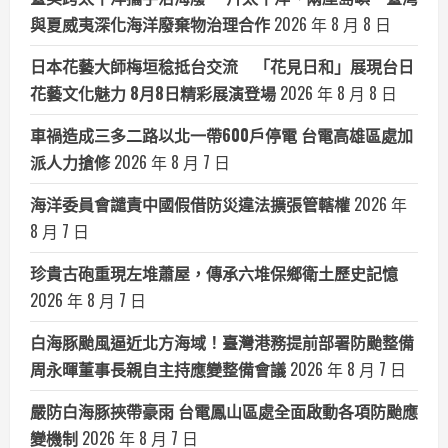
與夏威夷深化海洋廢棄物治理合作
2026 年 8 月 8 日
日本花藝大師梅垣稔抵台交流 「花見日和」展現台日
花藝文化魅力 8月8日精彩展演登場
2026 年 8 月 8 日
車禍造成三多二路以北一帶600戶停電 台電高雄區處加
派人力搶修
2026 年 8 月 7 日
海洋委員會譴責中國假借防災違法擴張管轄權
2026 年
8 月 7 日
珍貴古砲重現左堆蕭屋，傳承六堆保鄉衛土歷史記憶
2026 年 8 月 7 日
白海豚颱風逼近北方海域！臺灣港務提前部署防颱整備
周永暉董事長親自主持應變整備會議
2026 年 8 月 7 日
嚴防白海豚挾帶豪雨 台電鳳山區處全面啟動各項防颱應
變機制
2026 年 8 月 7 日