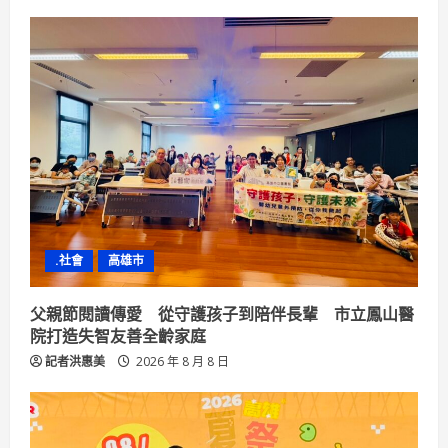
e
R
e
a
d
i
n
.社會
高雄市
g
父親節閱讀傳愛 從守護孩子到陪伴長輩 市立鳳山醫
院打造失智友善全齡家庭
記者洪惠美
2026 年 8 月 8 日