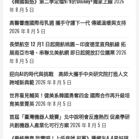
《韓國製造》第二季定檔9/9於Disney+獨家上線
2026
年 8 月 5 日
高醫響應國際母乳週 攜手守護下一代 傳遞溫暖與支持
2026 年 8 月 5 日
長榮航空 12 月1 日起開航桃園－印度德里直飛航線 拓
展南亞市場、串聯北美航網 即日起開放訂位購票
2026
年 8 月 5 日
迎向AI的時代與挑戰 高師大攜手中央研究院打造人文
跨域新典範
2026 年 8 月 5 日
世界看見輔英！健美系韓國勇奪四金 國際合作再升級培
育美業菁英
2026 年 8 月 5 日
首屆「臺灣機器人競賽」北中說明會反應熱烈 促產學研
共創機器人產業化可行方案
2026 年 8 月 5 日
《最終樂章 吹響吧！上低音號 前篇》獲網友4.4星好評