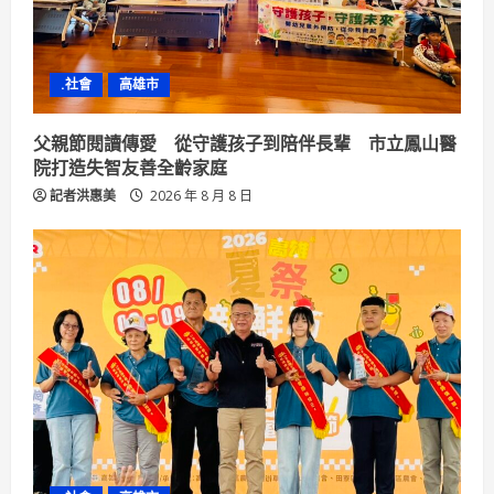
i
n
.社會
高雄市
g
父親節閱讀傳愛 從守護孩子到陪伴長輩 市立鳳山醫
院打造失智友善全齡家庭
記者洪惠美
2026 年 8 月 8 日