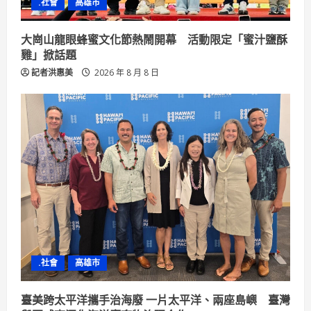
.社會
高雄市
大崗山龍眼蜂蜜文化節熱鬧開幕 活動限定「蜜汁鹽酥
雞」掀話題
記者洪惠美
2026 年 8 月 8 日
.社會
高雄市
臺美跨太平洋攜手治海廢 一片太平洋、兩座島嶼 臺灣