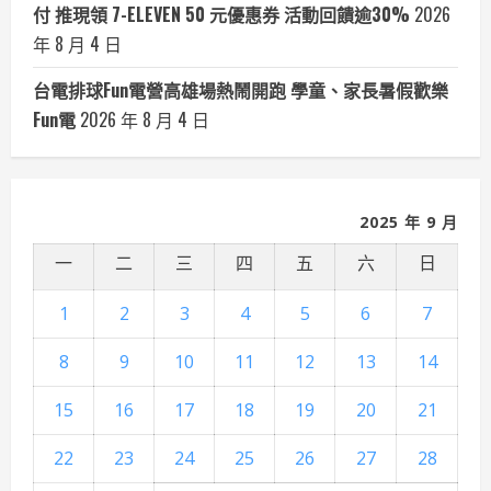
付 推現領 7-ELEVEN 50 元優惠券 活動回饋逾30%
2026
年 8 月 4 日
台電排球Fun電營高雄場熱鬧開跑 學童、家長暑假歡樂
Fun電
2026 年 8 月 4 日
2025 年 9 月
一
二
三
四
五
六
日
1
2
3
4
5
6
7
8
9
10
11
12
13
14
15
16
17
18
19
20
21
22
23
24
25
26
27
28