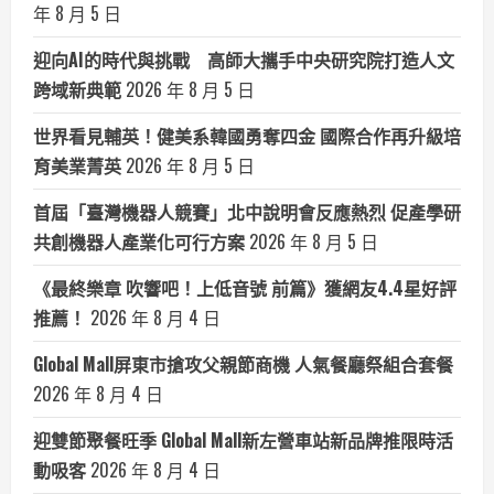
年 8 月 5 日
迎向AI的時代與挑戰 高師大攜手中央研究院打造人文
跨域新典範
2026 年 8 月 5 日
世界看見輔英！健美系韓國勇奪四金 國際合作再升級培
育美業菁英
2026 年 8 月 5 日
首屆「臺灣機器人競賽」北中說明會反應熱烈 促產學研
共創機器人產業化可行方案
2026 年 8 月 5 日
《最終樂章 吹響吧！上低音號 前篇》獲網友4.4星好評
推薦！
2026 年 8 月 4 日
Global Mall屏東市搶攻父親節商機 人氣餐廳祭組合套餐
2026 年 8 月 4 日
迎雙節聚餐旺季 Global Mall新左營車站新品牌推限時活
動吸客
2026 年 8 月 4 日