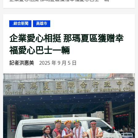
.綜合新聞
高雄市
企業愛心相挺 那瑪夏區獲贈幸
福愛心巴士一輛
記者洪惠美
2025 年 9 月 5 日