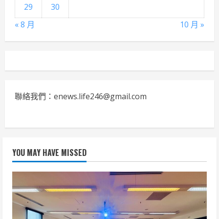
29
30
« 8 月
10 月 »
聯絡我們：enews.life246@gmail.com
YOU MAY HAVE MISSED