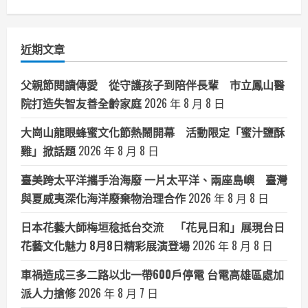
聞
分
類
近期文章
父親節閱讀傳愛 從守護孩子到陪伴長輩 市立鳳山醫
院打造失智友善全齡家庭
2026 年 8 月 8 日
大崗山龍眼蜂蜜文化節熱鬧開幕 活動限定「蜜汁鹽酥
雞」掀話題
2026 年 8 月 8 日
臺美跨太平洋攜手治海廢 一片太平洋、兩座島嶼 臺灣
與夏威夷深化海洋廢棄物治理合作
2026 年 8 月 8 日
日本花藝大師梅垣稔抵台交流 「花見日和」展現台日
花藝文化魅力 8月8日精彩展演登場
2026 年 8 月 8 日
車禍造成三多二路以北一帶600戶停電 台電高雄區處加
派人力搶修
2026 年 8 月 7 日