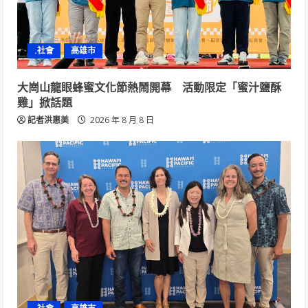
.社會
高雄市
大崗山龍眼蜂蜜文化節熱鬧開幕 活動限定「蜜汁鹽酥
雞」掀話題
記者洪惠美
2026 年 8 月 8 日