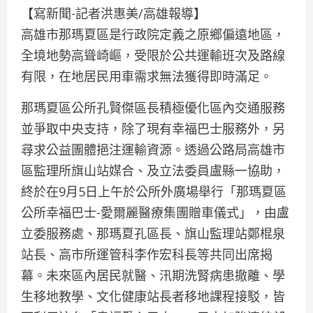
【寫新聞-記者洪惠美/高雄報導】
高雄市那瑪夏區是行政院定義之原鄉偏遠地區，
全境地勢高聳崎嶇，受限於公共運輸班次及路線
有限，在地居民用車需求無法獲得即時滿足。
那瑪夏區公所孔賢傑區長積極優化區內交通服務
並爭取中央支持，除了現有幸福巴士服務外，另
尋求公益團體挹注運輸資源。透過公路局高雄市
區監理所旗山站媒合、及立法委員盧縣一協助，
終於在9月5日上午於公所外廣場舉行「那瑪夏區
公所幸福巴士-愛爾麗醫療集團贈車儀式」，由盧
立委服務處、那瑪夏孔區長、旗山監理站鄭棍泉
站長、高市所運管科李作宏科長等共同出席揭
幕。未來區內居民就醫、汛期洗腎病患撤離、學
生移地教學、文化健康站長者移地課程接駁，皆