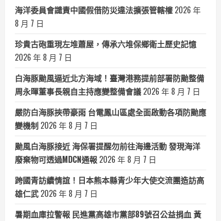
海洋委員會譴責中國假借防災違法擴張管轄權
2026 年
8 月 7 日
珍貴古砲重現左堆蕭屋，傳承六堆保鄉衛土歷史記憶
2026 年 8 月 7 日
白海豚颱風逼近北方海域！臺灣港務提前部署防颱整備
周永暉董事長親自主持應變整備會議
2026 年 8 月 7 日
嚴防白海豚挾帶豪雨 台電鳳山區處全面啟動各項防颱應
變機制
2026 年 8 月 7 日
颱風白海豚接近 海保署提醒勿前往海邊活動 發現海洋
廢棄物可透過MDCN通報
2026 年 8 月 7 日
跨國青訪續情誼！日本熊本縣青少年大使交流團造訪高
雄仁武
2026 年 8 月 7 日
暑期血庫拉警報 民進黨高雄市黨部89號召公益捐血 黃