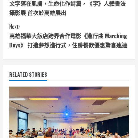
文字落在肌膚，生命化作詩篇，《字》人體書法
o
攝影展 首次於高雄展出
n
Next:
t
高雄福華大飯店跨界合作電影《進行曲 Marching
i
Boys》 打造夢想進行式，住房餐飲優惠驚喜連連
n
u
RELATED STORIES
e
R
e
a
d