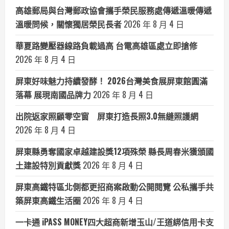
高雄郵局與台灣郵政協會攜手榮民服務處傳遞溫暖傳遞
溫暖問候，關懷獨居榮民長者
2026 年 8 月 4 日
華夏路變壓器線路負載過高 台電高雄區處立即搶修
2026 年 8 月 4 日
屏東好味魅力持續發酵！ 2026台灣美食展屏東館圓滿
落幕 展現南國品牌力
2026 年 8 月 4 日
出院返家照顧零空窗 屏東打造長照3.0無縫照護網
2026 年 8 月 4 日
屏東縣勇奪國家卓越建設獎12項殊榮 縣長周春米獲頒國
土建設特別貢獻獎
2026 年 8 月 4 日
屏東高鐵特區北側都更招商案啟動公開閱覽 公私攜手共
築屏東高鐵生活圈
2026 年 8 月 4 日
一卡通 iPASS MONEY四大超商新增玉山/王道綁信用卡支