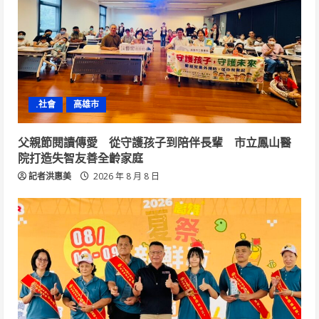
.社會
高雄市
父親節閱讀傳愛 從守護孩子到陪伴長輩 市立鳳山醫
院打造失智友善全齡家庭
記者洪惠美
2026 年 8 月 8 日