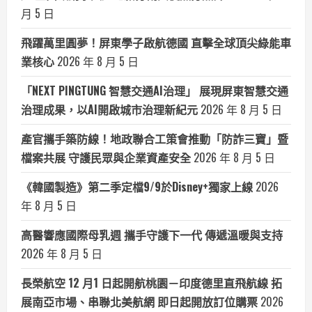
月 5 日
飛躍萬里圓夢！屏東學子啟航德國 直擊全球頂尖綠能車
業核心
2026 年 8 月 5 日
「NEXT PINGTUNG 智慧交通AI治理」 展現屏東智慧交通
治理成果，以AI開啟城市治理新紀元
2026 年 8 月 5 日
產官攜手築防線！地政聯合工策會推動「防詐三寶」暨
檔案共展 守護民眾與企業資產安全
2026 年 8 月 5 日
《韓國製造》第二季定檔9/9於Disney+獨家上線
2026
年 8 月 5 日
高醫響應國際母乳週 攜手守護下一代 傳遞溫暖與支持
2026 年 8 月 5 日
長榮航空 12 月1 日起開航桃園－印度德里直飛航線 拓
展南亞市場、串聯北美航網 即日起開放訂位購票
2026