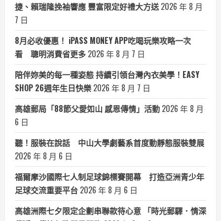
捷、賴瑞隆挽袖響應 豐富限定好禮大方送
2026 年 8 月
7 日
8月必收優惠！ iPASS MONEY APP吃喝玩樂攻略一次
看 聰明消費省更多
2026 年 8 月 7 日
陪伴妳美的每一種姿態 持續引領台灣內衣美學！EASY
SHOP 26週年生日快樂
2026 年 8 月 7 日
高雄郵局「88節父愛如山 感恩傳情」活動
2026 年 8 月
6 日
聽！服裝在說話 中山大學劇藝系首度動靜態服裝雙展
2026 年 8 月 6 日
福爾摩沙國際七人制足球錦標賽開幕 打造亞洲青少年
足球交流重要平台
2026 年 8 月 6 日
高雄洲際七夕限定企劃串聯款待心意 「時光郵驛．情深