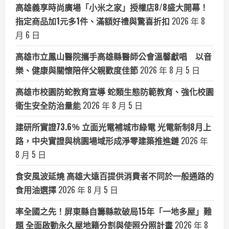
高雄義享時尚廣場「小米之家」授權店8/8盛大開幕！
指定商品加1元多1件、滿額好禮與驚喜折扣
2026 年 8
月 6 日
高雄市立鳳山醫院攜手高雄縣醫師公會溫馨獻唱 以音
樂、健康與關懷陪伴父親歡度佳節
2026 年 8 月 5 日
高雄市校園防蛇教育宣導 蛇類生態防範教育、強化校園
衛生安全防治量能
2026 年 8 月 5 日
建研所實證73.6％ 立面光電補城市綠電 光電新制8月上
路，中央實證與桃園場域形成淨零建築推進鏈
2026 年
8 月 5 日
食安風波延燒 高雄大遠百提供消費者不同於一般通路的
食用油選擇
2026 年 8 月 5 日
率全國之先！屏東縣自籌縣款破局15年「一地多屋」難
題 全面啟動永久屋地籍分割與使照分照計畫
2026 年 8