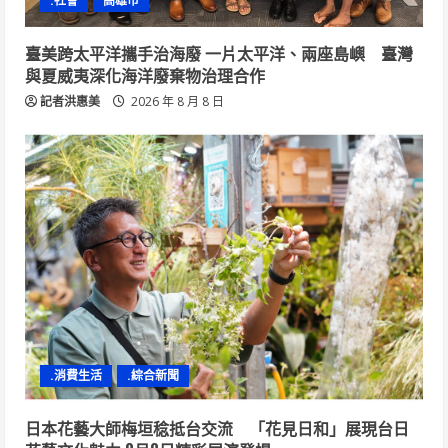
.社會
高雄市
臺美跨太平洋攜手治海廢 一片太平洋、兩座島嶼 臺灣
與夏威夷深化海洋廢棄物治理合作
記者洪惠美
2026 年 8 月 8 日
.消費生活
.綜合新聞
日本花藝大師梅垣稔抵台交流 「花見日和」展現台日