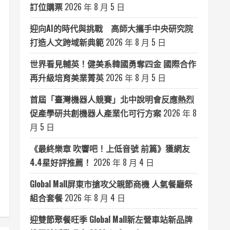
訂位購票
2026 年 8 月 5 日
迎向AI的時代與挑戰 高師大攜手中央研究院
打造人文跨域新典範
2026 年 8 月 5 日
世界看見輔英！健美系韓國勇奪四金 國際合作
再升級培育美業菁英
2026 年 8 月 5 日
首屆「臺灣機器人競賽」北中說明會反應熱烈
促產學研共創機器人產業化可行方案
2026 年 8
月 5 日
《最終樂章 吹響吧！上低音號 前篇》獲網友
4.4星好評推薦！
2026 年 8 月 4 日
Global Mall屏東市搶攻父親節商機 人氣餐廳祭
組合套餐
2026 年 8 月 4 日
迎雙節聚餐旺季 Global Mall新左營車站新品牌