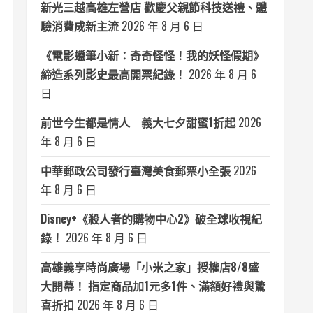
新光三越高雄左營店 歡慶父親節科技送禮、體
驗消費成新主流
2026 年 8 月 6 日
《電影蠟筆小新：奇奇怪怪！我的妖怪假期》
締造系列影史最高開票紀錄！
2026 年 8 月 6
日
前世今生都是情人 義大七夕甜蜜1折起
2026
年 8 月 6 日
中華郵政公司發行臺灣美食郵票小全張
2026
年 8 月 6 日
Disney+《殺人者的購物中心2》破全球收視紀
錄！
2026 年 8 月 6 日
高雄義享時尚廣場「小米之家」授權店8/8盛
大開幕！ 指定商品加1元多1件、滿額好禮與驚
喜折扣
2026 年 8 月 6 日