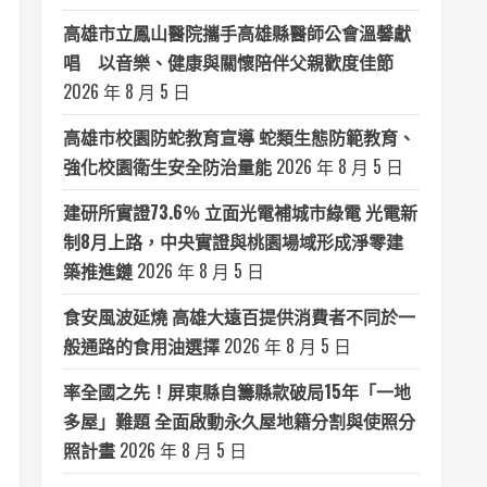
高雄市立鳳山醫院攜手高雄縣醫師公會溫馨獻
唱 以音樂、健康與關懷陪伴父親歡度佳節
2026 年 8 月 5 日
高雄市校園防蛇教育宣導 蛇類生態防範教育、
強化校園衛生安全防治量能
2026 年 8 月 5 日
建研所實證73.6％ 立面光電補城市綠電 光電新
制8月上路，中央實證與桃園場域形成淨零建
築推進鏈
2026 年 8 月 5 日
食安風波延燒 高雄大遠百提供消費者不同於一
般通路的食用油選擇
2026 年 8 月 5 日
率全國之先！屏東縣自籌縣款破局15年「一地
多屋」難題 全面啟動永久屋地籍分割與使照分
照計畫
2026 年 8 月 5 日