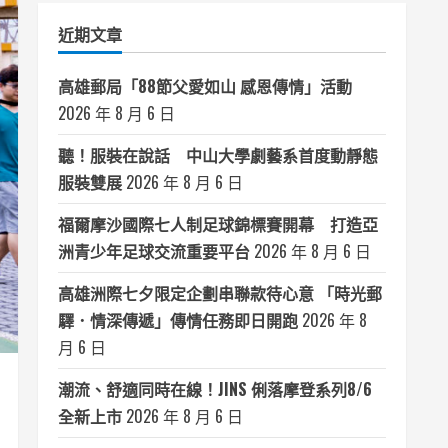
類
近期文章
高雄郵局「88節父愛如山 感恩傳情」活動
2026 年 8 月 6 日
聽！服裝在說話 中山大學劇藝系首度動靜態
服裝雙展
2026 年 8 月 6 日
福爾摩沙國際七人制足球錦標賽開幕 打造亞
洲青少年足球交流重要平台
2026 年 8 月 6 日
高雄洲際七夕限定企劃串聯款待心意 「時光郵
驛．情深傳遞」傳情任務即日開跑
2026 年 8
月 6 日
潮流、舒適同時在線！JINS 俐落摩登系列8/6
全新上市
2026 年 8 月 6 日