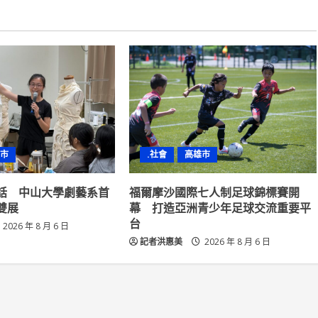
市
.社會
高雄市
話 中山大學劇藝系首
福爾摩沙國際七人制足球錦標賽開
雙展
幕 打造亞洲青少年足球交流重要平
台
2026 年 8 月 6 日
記者洪惠美
2026 年 8 月 6 日