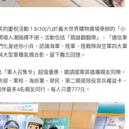
慶祝活動！8/30(六)於義大世界購物廣場舉辦的「小
現場人潮絡繹不絕。活動包括「猜謎翻翻樂」、「通信車
們化身迷你小兵，認識海軍、陸軍、陸戰隊與空軍四大軍
與大型軍種氣偶合影，留下難忘回憶。
)將推出「軍人召集令」超值優惠，邀請國軍英雄攜親友同樂。
防部、軍校、海巡署、榮民、第二類退除役官兵權益卡、
伴最多4名親友同行，每人只要777元。