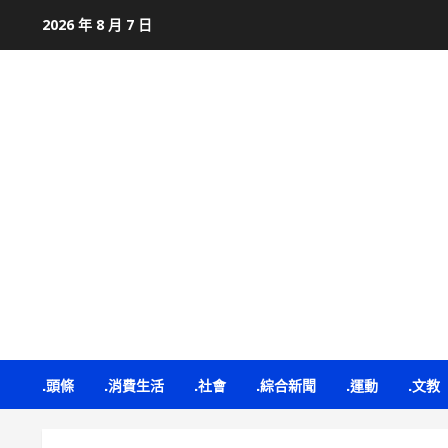
Skip
2026 年 8 月 7 日
to
content
.頭條
.消費生活
.社會
.綜合新聞
.運動
.文教