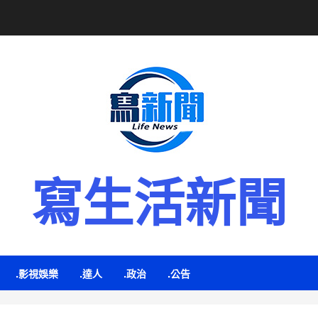
寫生活新聞
.影視娛樂
.達人
.政治
.公告