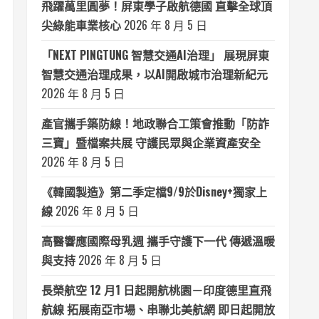
飛躍萬里圓夢！屏東學子啟航德國 直擊全球頂
尖綠能車業核心
2026 年 8 月 5 日
「NEXT PINGTUNG 智慧交通AI治理」 展現屏東
智慧交通治理成果，以AI開啟城市治理新紀元
2026 年 8 月 5 日
產官攜手築防線！地政聯合工策會推動「防詐
三寶」暨檔案共展 守護民眾與企業資產安全
2026 年 8 月 5 日
《韓國製造》第二季定檔9/9於Disney+獨家上
線
2026 年 8 月 5 日
高醫響應國際母乳週 攜手守護下一代 傳遞溫暖
與支持
2026 年 8 月 5 日
長榮航空 12 月1 日起開航桃園－印度德里直飛
航線 拓展南亞市場、串聯北美航網 即日起開放