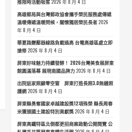
推限時活動吸客
2026 年 8 月 4 日
高雄郵局與台灣郵政協會攜手榮民服務處傳遞
溫暖傳遞溫暖問候，關懷獨居榮民長者
2026
年 8 月 4 日
華夏路變壓器線路負載過高 台電高雄區處立即
搶修
2026 年 8 月 4 日
屏東好味魅力持續發酵！ 2026台灣美食展屏東
館圓滿落幕 展現南國品牌力
2026 年 8 月 4 日
出院返家照顧零空窗 屏東打造長照3.0無縫照
護網
2026 年 8 月 4 日
屏東縣勇奪國家卓越建設獎12項殊榮 縣長周春
米獲頒國土建設特別貢獻獎
2026 年 8 月 4 日
屏東高鐵特區北側都更招商案啟動公開閱覽 公
私攜手共築屏東高鐵生活圈
2026 年 8 月 4 日