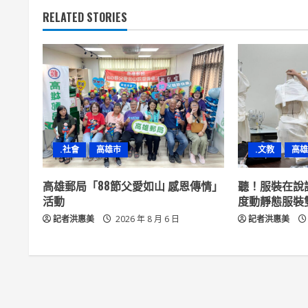
RELATED STORIES
i
n
u
e
R
.社會
高雄市
.文教
高雄
e
高雄郵局「88節父愛如山 感恩傳情」
聽！服裝在說
a
活動
度動靜態服裝
記者洪惠美
2026 年 8 月 6 日
記者洪惠美
d
i
n