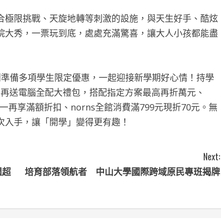
合極限挑戰、天旋地轉等刺激的設施，與天生好手、酷炫
院大秀，一票玩到底，處處充滿驚喜，讓大人小孩都能盡
別準備多項學生限定優惠，一起迎接新學期好心情！持學
元，再送電腦全配大禮包，搭配指定方案最高再折萬元、
一送一再享滿額折扣、norns全館消費滿799元現折70元。無
次入手，讓「開學」變得更有趣！
Next:
週超
培育部落領航者 中山大學國際跨域原民專班揭牌