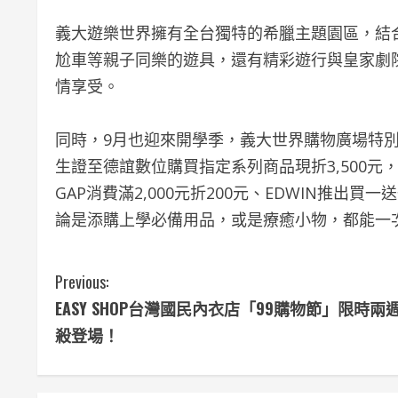
義大遊樂世界擁有全台獨特的希臘主題園區，結
尬車等親子同樂的遊具，還有精彩遊行與皇家劇
情享受。
同時，9月也迎來開學季，義大世界購物廣場特
生證至德誼數位購買指定系列商品現折3,500
GAP消費滿2,000元折200元、EDWIN推出買
論是添購上學必備用品，或是療癒小物，都能一
C
Previous:
EASY SHOP台灣國民內衣店「99購物節」限時兩
o
殺登場！
n
t