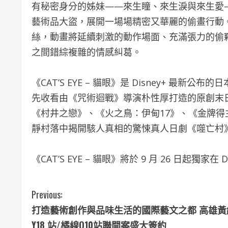
有秘密身分的姊妹——來生瞳、來生淚與來生愛
藝術品大盜，展開一場場精密又華麗的偷畫行動。
絲，動畫將延續刺激的動作場面、充滿張力的偷
之間錯綜複雜的情感糾葛。
《CAT’S EYE – 貓眼》是 Disney+ 最新
先收看由《咒術迴戰》導演朴性厚打造的原創末日後
《村井之戀》、《火之鳥：伊甸17》、《金牌
靜村落中揭開駭人真相的驚悚真人日劇《噬亡村
《CAT’S EYE – 貓眼》將於 9 月 26 日起獨家在 
C
Previous:
打造藝術創作與品味生活的國際藝文之都 高雄黃
o
Y18 站/橘線O10站聯開案盛大簽約