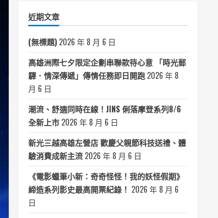
類
近期文章
(無標題)
2026 年 8 月 6 日
高雄洲際七夕限定企劃串聯款待心意 「時光郵
驛．情深傳遞」傳情任務即日開跑
2026 年 8
月 6 日
潮流、舒適同時在線！JINS 俐落摩登系列8/6
全新上市
2026 年 8 月 6 日
新光三越高雄左營店 歡慶父親節科技送禮、體
驗消費成新主流
2026 年 8 月 6 日
《電影蠟筆小新：奇奇怪怪！我的妖怪假期》
締造系列影史最高開票紀錄！
2026 年 8 月 6
日