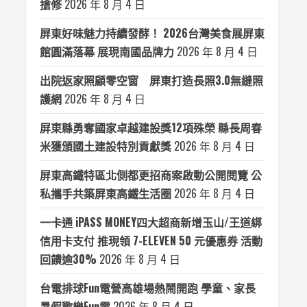
搶修
2026 年 8 月 4 日
屏東好味魅力持續發酵！ 2026台灣美食展屏東
館圓滿落幕 展現南國品牌力
2026 年 8 月 4 日
出院返家照顧零空窗 屏東打造長照3.0無縫照
護網
2026 年 8 月 4 日
屏東縣勇奪國家卓越建設獎12項殊榮 縣長周春
米獲頒國土建設特別貢獻獎
2026 年 8 月 4 日
屏東高鐵特區北側都更招商案啟動公開閱覽 公
私攜手共築屏東高鐵生活圈
2026 年 8 月 4 日
一卡通 iPASS MONEY四大超商新增玉山/王道綁
信用卡支付 推現領 7-ELEVEN 50 元優惠券 活動
回饋逾30%
2026 年 8 月 4 日
台電排球Fun電營高雄場熱鬧開跑 學童、家長
暑假歡樂Fun電
2026 年 8 月 4 日