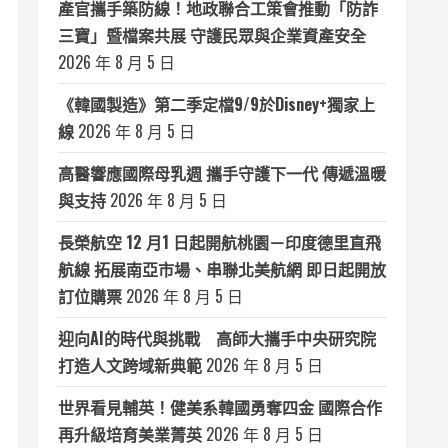
產官攜手築防線！地政聯合工策會推動「防詐
三寶」暨檔案共展 守護民眾與企業資產安全
2026 年 8 月 5 日
《韓國製造》第二季定檔9/9於Disney+獨家上
線
2026 年 8 月 5 日
高醫響應國際母乳週 攜手守護下一代 傳遞溫暖
與支持
2026 年 8 月 5 日
長榮航空 12 月1 日起開航桃園－印度德里直飛
航線 拓展南亞市場、串聯北美航網 即日起開放
訂位購票
2026 年 8 月 5 日
迎向AI的時代與挑戰 高師大攜手中央研究院
打造人文跨域新典範
2026 年 8 月 5 日
世界看見輔英！健美系韓國勇奪四金 國際合作
再升級培育美業菁英
2026 年 8 月 5 日