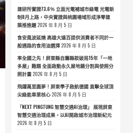
建研所實證73.6％ 立面光電補城市綠電 光電新
制8月上路，中央實證與桃園場域形成淨零建
築推進鏈
2026 年 8 月 5 日
食安風波延燒 高雄大遠百提供消費者不同於一
般通路的食用油選擇
2026 年 8 月 5 日
率全國之先！屏東縣自籌縣款破局15年「一地
多屋」難題 全面啟動永久屋地籍分割與使照分
照計畫
2026 年 8 月 5 日
飛躍萬里圓夢！屏東學子啟航德國 直擊全球頂
尖綠能車業核心
2026 年 8 月 5 日
「NEXT PINGTUNG 智慧交通AI治理」 展現屏東
智慧交通治理成果，以AI開啟城市治理新紀元
2026 年 8 月 5 日