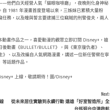
——他們白天經營人氣「貓眼咖啡廳」，夜晚則化身神秘
自 1981 年漫畫首度登場以來，三姊妹已累積大量粉
竊任務，以及瞳與誓言要逮捕三位竊賊的刑警俊夫，兩人
公布的日本動畫作品之一，喜愛動漫的觀眾立即訂閱 Disney+，搶
動畫《BULLET/BULLET》，與《東京復仇者》、
得主》、以及改編自人氣網路漫畫，講述一位新任警察在寧
》等話題作品。
Disney+ 上線，敬請期待！圖/Disney+
Next:
線
從未來居住實驗到永續行動 遠雄「好室智造所」全
台巡迴台中港啟航