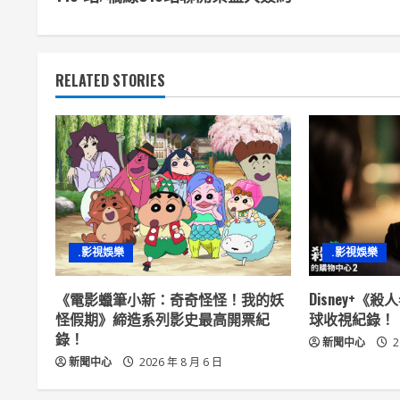
n
t
RELATED STORIES
i
n
u
e
R
.影視娛樂
.影視娛樂
e
《電影蠟筆小新：奇奇怪怪！我的妖
Disney+《
a
怪假期》締造系列影史最高開票紀
球收視紀錄！
錄！
新聞中心
2
d
新聞中心
2026 年 8 月 6 日
i