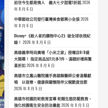
前世今生都是情人 義大七夕甜蜜1折起
2026
年 8 月 6 日
中華郵政公司發行臺灣美食郵票小全張
2026
年 8 月 6 日
Disney+《殺人者的購物中心2》破全球收視紀
錄！
2026 年 8 月 6 日
高雄義享時尚廣場「小米之家」授權店8/8盛
大開幕！ 指定商品加1元多1件、滿額好禮與驚
喜折扣
2026 年 8 月 6 日
高雄市立鳳山醫院攜手高雄縣醫師公會溫馨獻
唱 以音樂、健康與關懷陪伴父親歡度佳節
2026 年 8 月 5 日
高雄市校園防蛇教育宣導 蛇類生態防範教育、
強化校園衛生安全防治量能
2026 年 8 月 5 日