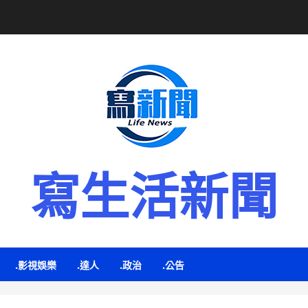
寫生活新聞
.影視娛樂
.達人
.政治
.公告