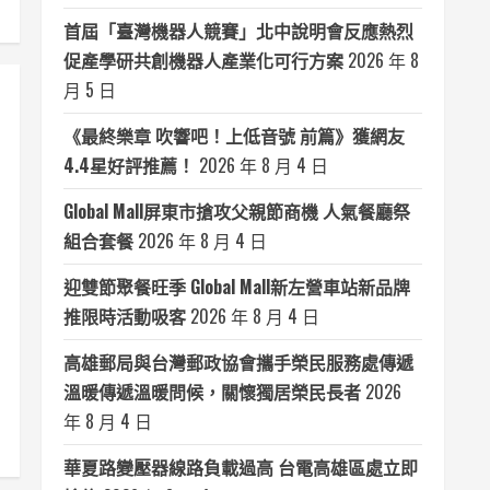
首屆「臺灣機器人競賽」北中說明會反應熱烈
促產學研共創機器人產業化可行方案
2026 年 8
月 5 日
《最終樂章 吹響吧！上低音號 前篇》獲網友
4.4星好評推薦！
2026 年 8 月 4 日
Global Mall屏東市搶攻父親節商機 人氣餐廳祭
組合套餐
2026 年 8 月 4 日
迎雙節聚餐旺季 Global Mall新左營車站新品牌
推限時活動吸客
2026 年 8 月 4 日
高雄郵局與台灣郵政協會攜手榮民服務處傳遞
溫暖傳遞溫暖問候，關懷獨居榮民長者
2026
年 8 月 4 日
華夏路變壓器線路負載過高 台電高雄區處立即