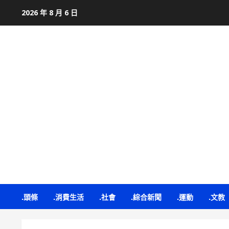
Skip
2026 年 8 月 6 日
to
content
.頭條
.消費生活
.社會
.綜合新聞
.運動
.文教