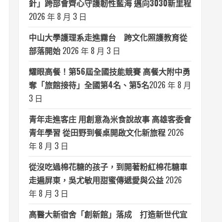
針」跨部會齊心守護韌性藍海 邁向3030新里程
2026 年 8 月 3 日
中山大學護理系走進霧台 跨文化照護教育從
部落開始
2026 年 8 月 3 日
耀眼高餐！第56屆全國技能競賽 高餐大附中勇
奪「旅館接待」全國第4名、第5名​
2026 年 8 月
3 日
青年走進客庄 用創意為米食說故事 高雄客委會
青年學習 從田野到餐桌開啟文化新旅程
2026
年 8 月 3 日
從沒吃過棉花糖的孩子，到開著粉紅棉花糖車
走遍屏東，吳尤敏用甜蜜傳遞愛與公益
2026
年 8 月 3 日
高醫大新宿舍「創新館」落成 打造新世代宜