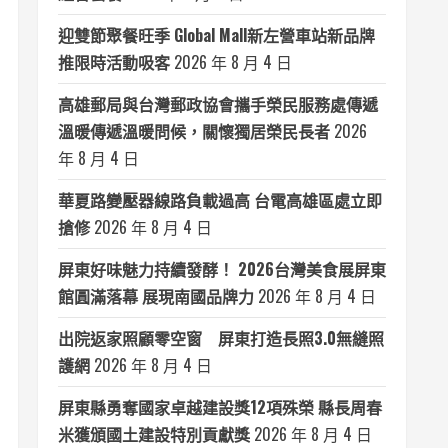
迎雙節聚餐旺季 Global Mall新左營車站新品牌
推限時活動吸客
2026 年 8 月 4 日
高雄郵局與台灣郵政協會攜手榮民服務處傳遞
溫暖傳遞溫暖問候，關懷獨居榮民長者
2026
年 8 月 4 日
華夏路變壓器線路負載過高 台電高雄區處立即
搶修
2026 年 8 月 4 日
屏東好味魅力持續發酵！ 2026台灣美食展屏東
館圓滿落幕 展現南國品牌力
2026 年 8 月 4 日
出院返家照顧零空窗 屏東打造長照3.0無縫照
護網
2026 年 8 月 4 日
屏東縣勇奪國家卓越建設獎12項殊榮 縣長周春
米獲頒國土建設特別貢獻獎
2026 年 8 月 4 日