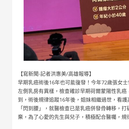
【寫新聞-記者洪惠美/高雄報導】
早期乳癌術後16年也可能復發！今年72歲張女
左側乳房有異樣，檢查確診早期荷爾蒙陽性乳癌
到，術後規律追蹤16年後，姐妹相繼過世，看
「閃到腰」，就醫檢查已是乳癌併發骨轉移，打
棄，為了心愛的先生與兒子，積極配合醫囑，規