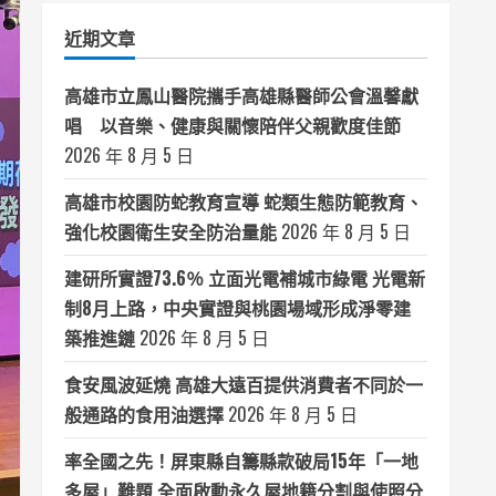
類
近期文章
高雄市立鳳山醫院攜手高雄縣醫師公會溫馨獻
唱 以音樂、健康與關懷陪伴父親歡度佳節
2026 年 8 月 5 日
高雄市校園防蛇教育宣導 蛇類生態防範教育、
強化校園衛生安全防治量能
2026 年 8 月 5 日
建研所實證73.6％ 立面光電補城市綠電 光電新
制8月上路，中央實證與桃園場域形成淨零建
築推進鏈
2026 年 8 月 5 日
食安風波延燒 高雄大遠百提供消費者不同於一
般通路的食用油選擇
2026 年 8 月 5 日
率全國之先！屏東縣自籌縣款破局15年「一地
多屋」難題 全面啟動永久屋地籍分割與使照分