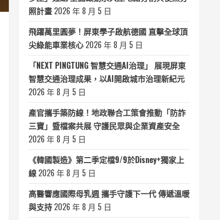
照計畫
2026 年 8 月 5 日
飛躍萬里圓夢！屏東學子啟航德國 直擊全球頂
尖綠能車業核心
2026 年 8 月 5 日
「NEXT PINGTUNG 智慧交通AI治理」 展現屏東
智慧交通治理成果，以AI開啟城市治理新紀元
2026 年 8 月 5 日
產官攜手築防線！地政聯合工策會推動「防詐
三寶」暨檔案共展 守護民眾與企業資產安全
2026 年 8 月 5 日
《韓國製造》第二季定檔9/9於Disney+獨家上
線
2026 年 8 月 5 日
高醫響應國際母乳週 攜手守護下一代 傳遞溫暖
與支持
2026 年 8 月 5 日