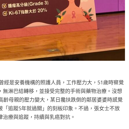
士曾經是安養機構的照護人員，工作壓力大，51歲時察覺
，無淋巴結轉移，並接受完整的手術與藥物治療。沒想
護高齡母親的壓力變大，某日攙扶跌倒的鄰居婆婆時感覺
破「追蹤5年就過關」的刻板印象。不過，張女士不放
律治療與追蹤，持續與乳癌對抗。