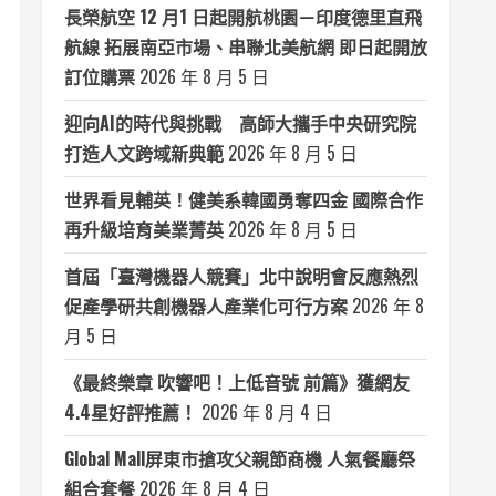
長榮航空 12 月1 日起開航桃園－印度德里直飛
航線 拓展南亞市場、串聯北美航網 即日起開放
訂位購票
2026 年 8 月 5 日
迎向AI的時代與挑戰 高師大攜手中央研究院
打造人文跨域新典範
2026 年 8 月 5 日
世界看見輔英！健美系韓國勇奪四金 國際合作
再升級培育美業菁英
2026 年 8 月 5 日
首屆「臺灣機器人競賽」北中說明會反應熱烈
促產學研共創機器人產業化可行方案
2026 年 8
月 5 日
《最終樂章 吹響吧！上低音號 前篇》獲網友
4.4星好評推薦！
2026 年 8 月 4 日
Global Mall屏東市搶攻父親節商機 人氣餐廳祭
組合套餐
2026 年 8 月 4 日