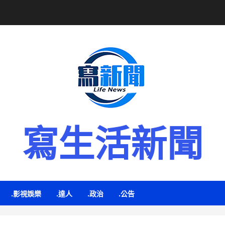
寫生活新聞
.影視娛樂
.達人
.政治
.公告