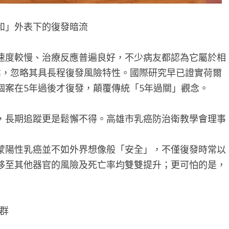
和」外表下的復發暗流
速度較慢、治療反應普遍良好，不少病友都認為它屬於相
業，忽略其具長程復發風險特性。國際研究早已證實荷爾
個案在5年過後才復發，顛覆傳統「5年過關」觀念。
，長期追蹤更是鬆懈不得。高雄市乳癌防治衛教學會理事
蒙陽性乳癌並不如外界想像般「安全」，不僅復發時常以
移至其他器官的風險及死亡率均雙雙提升；更可怕的是，
族群