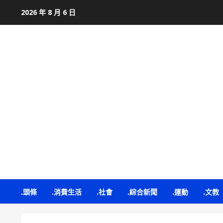
Skip
2026 年 8 月 6 日
to
content
.頭條
.消費生活
.社會
.綜合新聞
.運動
.文教