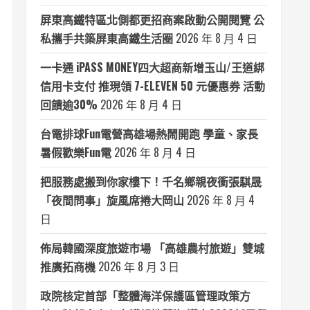
屏東高鐵特區北側都更招商案啟動公開閱覽 公
私攜手共築屏東高鐵生活圈
2026 年 8 月 4 日
一卡通 iPASS MONEY四大超商新增玉山/王道綁
信用卡支付 推現領 7-ELEVEN 50 元優惠券 活動
回饋逾30%
2026 年 8 月 4 日
台電排球Fun電營高雄場熱鬧開跑 學童、家長
暑假歡樂Fun電
2026 年 8 月 4 日
把服務處搬到你家樓下！千名鄉親夜衝張騏晟
「夜間問事」旋風席捲大岡山
2026 年 8 月 4
日
佈局韓國深度旅遊市場 「高雄農村旅遊」雙城
推廣拓商機
2026 年 8 月 3 日
政院核定首部「整體海洋保護區管理政策方