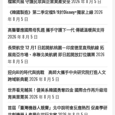
檔案共展 守護民眾與企業資產安全
2026 年 8 月 5 日
《韓國製造》第二季定檔9/9於Disney+獨家上線
2026
年 8 月 5 日
高醫響應國際母乳週 攜手守護下一代 傳遞溫暖與支持
2026 年 8 月 5 日
長榮航空 12 月1 日起開航桃園－印度德里直飛航線 拓
展南亞市場、串聯北美航網 即日起開放訂位購票
2026
年 8 月 5 日
迎向AI的時代與挑戰 高師大攜手中央研究院打造人文
跨域新典範
2026 年 8 月 5 日
世界看見輔英！健美系韓國勇奪四金 國際合作再升級培
育美業菁英
2026 年 8 月 5 日
首屆「臺灣機器人競賽」北中說明會反應熱烈 促產學研
共創機器人產業化可行方案
2026 年 8 月 5 日