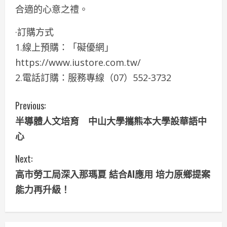
合適的心意之禮。
·訂購方式
1.線上預購：「礙優網」
https://www.iustore.com.tw/
2.電話訂購：服務專線（07）552-3732
C
Previous:
半導體人文培育 中山大學攜熊本大學設華語中
o
心
n
Next:
t
高市勞工局深入那瑪夏 結合AI應用 培力原鄉提案
i
能力再升級！
n