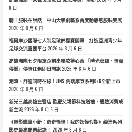
6 日
聽！服裝在說話 中山大學劇藝系首度動靜態服裝雙展
2026 年 8 月 6 日
福爾摩沙國際七人制足球錦標賽開幕 打造亞洲青少年
足球交流重要平台
2026 年 8 月 6 日
高雄洲際七夕限定企劃串聯款待心意 「時光郵驛．情深
傳遞」傳情任務即日開跑
2026 年 8 月 6 日
潮流、舒適同時在線！JINS 俐落摩登系列8/6全新上市
2026 年 8 月 6 日
新光三越高雄左營店 歡慶父親節科技送禮、體驗消費成
新主流
2026 年 8 月 6 日
《電影蠟筆小新：奇奇怪怪！我的妖怪假期》締造系列
影史最高開票紀錄！
2026 年 8 月 6 日