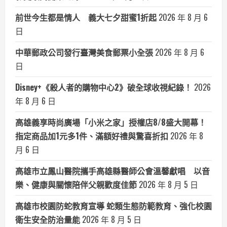
前世今生都是情人 義大七夕甜蜜1折起
2026 年 8 月 6
日
中華郵政公司發行臺灣美食郵票小全張
2026 年 8 月 6
日
Disney+《殺人者的購物中心2》破全球收視紀錄！
2026
年 8 月 6 日
高雄義享時尚廣場「小米之家」授權店8/8盛大開幕！
指定商品加1元多1件、滿額好禮與驚喜折扣
2026 年 8
月 6 日
高雄市立鳳山醫院攜手高雄縣醫師公會溫馨獻唱 以音
樂、健康與關懷陪伴父親歡度佳節
2026 年 8 月 5 日
高雄市校園防蛇教育宣導 蛇類生態防範教育、強化校園
衛生安全防治量能
2026 年 8 月 5 日