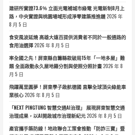
建研所實證73.6％ 立面光電補城市綠電 光電新制8月上
路，中央實證與桃園場域形成淨零建築推進鏈
2026 年
8 月 5 日
食安風波延燒 高雄大遠百提供消費者不同於一般通路的
食用油選擇
2026 年 8 月 5 日
率全國之先！屏東縣自籌縣款破局15年「一地多屋」難
題 全面啟動永久屋地籍分割與使照分照計畫
2026 年 8
月 5 日
飛躍萬里圓夢！屏東學子啟航德國 直擊全球頂尖綠能車
業核心
2026 年 8 月 5 日
「NEXT PINGTUNG 智慧交通AI治理」 展現屏東智慧交通
治理成果，以AI開啟城市治理新紀元
2026 年 8 月 5 日
產官攜手築防線！地政聯合工策會推動「防詐三寶」暨