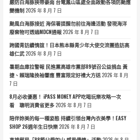
嚴防白海豚挾帶豪雨 台電鳳山區處全面啟動各項防颱應
變機制
2026 年 8 月 7 日
颱風白海豚接近 海保署提醒勿前往海邊活動 發現海洋
廢棄物可透過MDCN通報
2026 年 8 月 7 日
跨國青訪續情誼！日本熊本縣青少年大使交流團造訪高
雄仁武
2026 年 8 月 7 日
暑期血庫拉警報 民進黨高雄市黨部89號召公益捐血 黃
捷、賴瑞隆挽袖響應 豐富限定好禮大方送
2026 年 8 月
7 日
8月必收優惠！ iPASS MONEY APP吃喝玩樂攻略一次
看 聰明消費省更多
2026 年 8 月 7 日
陪伴妳美的每一種姿態 持續引領台灣內衣美學！EASY
SHOP 26週年生日快樂
2026 年 8 月 7 日
高雄郵局「88節父愛如山 感恩傳情」活動
2026 年 8 月