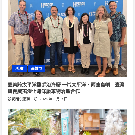
.社會
高雄市
臺美跨太平洋攜手治海廢 一片太平洋、兩座島嶼 臺灣
與夏威夷深化海洋廢棄物治理合作
記者洪惠美
2026 年 8 月 8 日