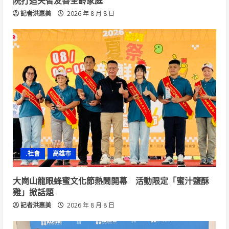
院打造失智友善全齡家庭
記者洪惠美
2026 年 8 月 8 日
.社會
高雄市
大崗山龍眼蜂蜜文化節熱鬧開幕 活動限定「蜜汁鹽酥
雞」掀話題
記者洪惠美
2026 年 8 月 8 日