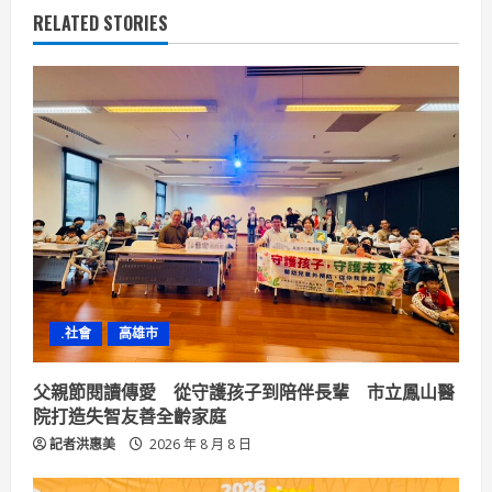
u
RELATED STORIES
e
R
e
a
d
i
n
.社會
高雄市
g
父親節閱讀傳愛 從守護孩子到陪伴長輩 市立鳳山醫
院打造失智友善全齡家庭
記者洪惠美
2026 年 8 月 8 日