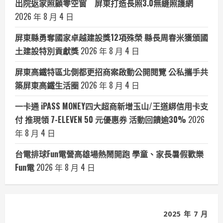
出院返家照顧零空窗 屏東打造長照3.0無縫照護網
2026 年 8 月 4 日
屏東縣勇奪國家卓越建設獎12項殊榮 縣長周春米獲頒國
土建設特別貢獻獎
2026 年 8 月 4 日
屏東高鐵特區北側都更招商案啟動公開閱覽 公私攜手共
築屏東高鐵生活圈
2026 年 8 月 4 日
一卡通 iPASS MONEY四大超商新增玉山/王道綁信用卡支
付 推現領 7-ELEVEN 50 元優惠券 活動回饋逾30%
2026
年 8 月 4 日
台電排球Fun電營高雄場熱鬧開跑 學童、家長暑假歡樂
Fun電
2026 年 8 月 4 日
2025 年 7 月