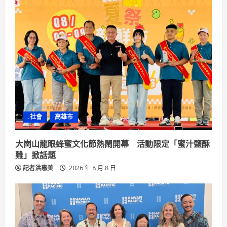
.社會
高雄市
大崗山龍眼蜂蜜文化節熱鬧開幕 活動限定「蜜汁鹽酥
雞」掀話題
記者洪惠美
2026 年 8 月 8 日