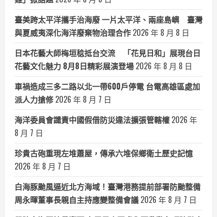
臺美跨太平洋攜手治海廢 一片太平洋、兩座島嶼 臺灣
與夏威夷深化海洋廢棄物治理合作
2026 年 8 月 8 日
日本花藝大師梅垣稔抵台交流 「花見日和」展現台日
花藝文化魅力 8月8日精彩展演登場
2026 年 8 月 8 日
車禍造成三多二路以北一帶600戶停電 台電高雄區處加
派人力搶修
2026 年 8 月 7 日
海洋委員會譴責中國假借防災違法擴張管轄權
2026 年
8 月 7 日
珍貴古砲重現左堆蕭屋，傳承六堆保鄉衛土歷史記憶
2026 年 8 月 7 日
白海豚颱風逼近北方海域！臺灣港務提前部署防颱整備
周永暉董事長親自主持應變整備會議
2026 年 8 月 7 日