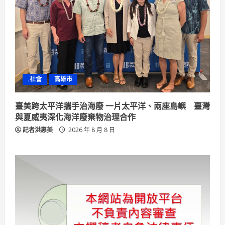
.社會
高雄市
臺美跨太平洋攜手治海廢 一片太平洋、兩座島嶼 臺灣
與夏威夷深化海洋廢棄物治理合作
記者洪惠美
2026 年 8 月 8 日