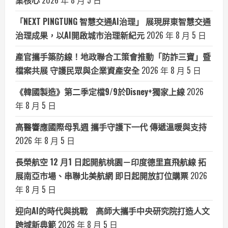
業核心
2026 年 8 月 5 日
「NEXT PINGTUNG 智慧交通AI治理」 展現屏東智慧交通
治理成果，以AI開啟城市治理新紀元
2026 年 8 月 5 日
產官攜手築防線！地政聯合工策會推動「防詐三寶」暨
檔案共展 守護民眾與企業資產安全
2026 年 8 月 5 日
《韓國製造》第二季定檔9/9於Disney+獨家上線
2026
年 8 月 5 日
高醫響應國際母乳週 攜手守護下一代 傳遞溫暖與支持
2026 年 8 月 5 日
長榮航空 12 月1 日起開航桃園－印度德里直飛航線 拓
展南亞市場、串聯北美航網 即日起開放訂位購票
2026
年 8 月 5 日
迎向AI的時代與挑戰 高師大攜手中央研究院打造人文
跨域新典範
2026 年 8 月 5 日