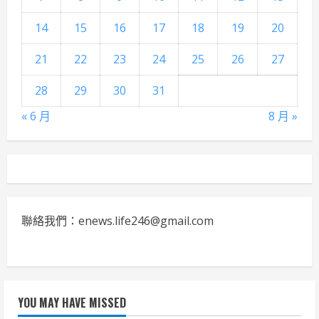
14
15
16
17
18
19
20
21
22
23
24
25
26
27
28
29
30
31
« 6 月
8 月 »
聯絡我們：enews.life246@gmail.com
YOU MAY HAVE MISSED