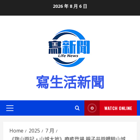
Skip
2026 年 8 月 6 日
to
content
寫生活新聞
WATCH ONLINE
Primary
Menu
Home
2025
7 月
《旗山遊記・山城大地》療癒登場 親子共遊體驗山城