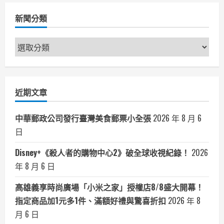
新聞分類
新
聞
分
類
近期文章
中華郵政公司發行臺灣美食郵票小全張
2026 年 8 月 6
日
Disney+《殺人者的購物中心2》破全球收視紀錄！
2026
年 8 月 6 日
高雄義享時尚廣場「小米之家」授權店8/8盛大開幕！
指定商品加1元多1件、滿額好禮與驚喜折扣
2026 年 8
月 6 日