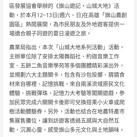
區發展協會舉辦的《旗山遊記・山城大地》活
動，於本月12~13日(週六、日)在高雄「旗山農創
園區」熱鬧展開，為市民朋友及外地遊客提供一
場適合親子同遊的夏日漫遊之旅。
農業局指出，本次「山城大地系列活動」活動，
主辦單位除了安排太陽舞蹈社、約迦音樂工作
室、五餅二魚音樂學苑等多個團體精彩演出外，
並規劃六大主題關卡，包含有沙包投擲、猜猜食
材來自哪裡、記憶挑戰、來自兩溪流域原民文化
體驗、挑戰彈珠、記憶力大考驗等闖關遊戲，參
加民眾完成六關關卡後即可兌換搭乘小火車或爬
樹活動體驗券，另外，活動也結合在地農特產市
集展售攤位，讓到訪遊客透過五感與大自然互
動，沉澱心靈，感受旗山多元文化與土地韻味。