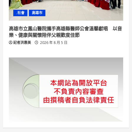
.社會
高雄市
高雄市立鳳山醫院攜手高雄縣醫師公會溫馨獻唱 以音
樂、健康與關懷陪伴父親歡度佳節
記者洪惠美
2026 年 8 月 5 日