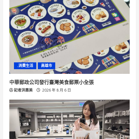
R
e
a
d
i
n
.消費生活
高雄市
g
中華郵政公司發行臺灣美食郵票小全張
記者洪惠美
2026 年 8 月 6 日