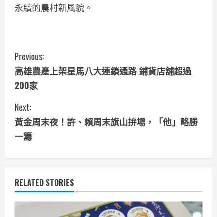
永續的農村新風貌。
C
Previous:
高雄農產上架星馬八大連鎖通路 鋪貨店舖超過
o
200家
n
Next:
t
黃金周末夜！許、賴周末旗山拚場，「他」略勝
i
一籌
n
u
RELATED STORIES
e