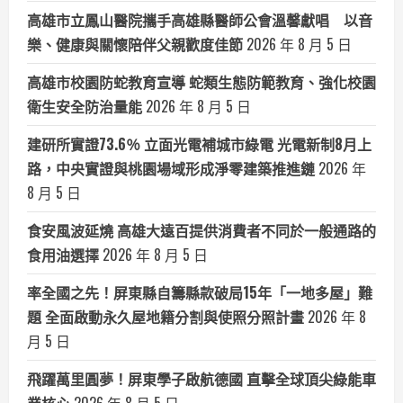
高雄市立鳳山醫院攜手高雄縣醫師公會溫馨獻唱 以音
樂、健康與關懷陪伴父親歡度佳節
2026 年 8 月 5 日
高雄市校園防蛇教育宣導 蛇類生態防範教育、強化校園
衛生安全防治量能
2026 年 8 月 5 日
建研所實證73.6％ 立面光電補城市綠電 光電新制8月上
路，中央實證與桃園場域形成淨零建築推進鏈
2026 年
8 月 5 日
食安風波延燒 高雄大遠百提供消費者不同於一般通路的
食用油選擇
2026 年 8 月 5 日
率全國之先！屏東縣自籌縣款破局15年「一地多屋」難
題 全面啟動永久屋地籍分割與使照分照計畫
2026 年 8
月 5 日
飛躍萬里圓夢！屏東學子啟航德國 直擊全球頂尖綠能車