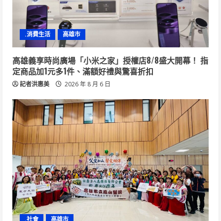
.消費生活
高雄市
高雄義享時尚廣場「小米之家」授權店8/8盛大開幕！ 指
定商品加1元多1件、滿額好禮與驚喜折扣
記者洪惠美
2026 年 8 月 6 日
.社會
高雄市