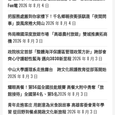
Fun電
2026 年 8 月 4 日
把服務處搬到你家樓下！千名鄉親夜衝張騏晟「夜間問
事」旋風席捲大岡山
2026 年 8 月 4 日
佈局韓國深度旅遊市場 「高雄農村旅遊」雙城推廣拓商
機
2026 年 8 月 3 日
政院核定首部「整體海洋保護區管理政策方針」跨部會
齊心守護韌性藍海 邁向3030新里程
2026 年 8 月 3 日
中山大學護理系走進霧台 跨文化照護教育從部落開始
2026 年 8 月 3 日
耀眼高餐！第56屆全國技能競賽 高餐大附中勇奪「旅
館接待」全國第4名、第5名​
2026 年 8 月 3 日
青年走進客庄 用創意為米食說故事 高雄客委會青年學
習 從田野到餐桌開啟文化新旅程
2026 年 8 月 3 日