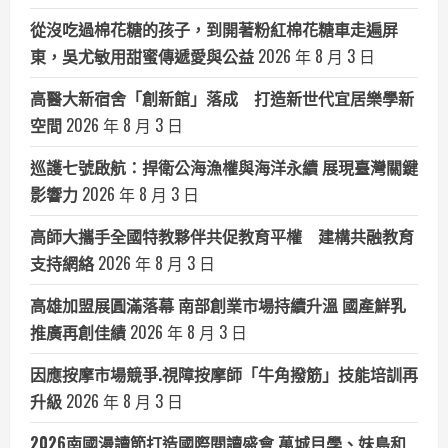
從沒吃過棉花糖的孩子，到開著粉紅棉花糖車走遍屏
東，吳尤敏用甜蜜傳遞愛與公益
2026 年 8 月 3 日
高醫大新宿舍「創新館」落成 打造新世代宜居樂學新
空間
2026 年 8 月 3 日
巡護七號啟航：捍衛公海漁權與海洋永續 展現臺灣關鍵
影響力
2026 年 8 月 3 日
高師大攜手全國特教夥伴共促教育平權 建構共融教育
支持網絡
2026 年 8 月 3 日
高雄加盟展圓滿落幕 南部創業市場持續升溫 國產鮮乳
推廣再創佳績
2026 年 8 月 3 日
因應按摩市場競爭.視障按摩師「牛角撥筋」技能培訓再
升級
2026 年 8 月 3 日
2026南國漫讀節打造國際閱讀盛會 萬城目學、妹島和