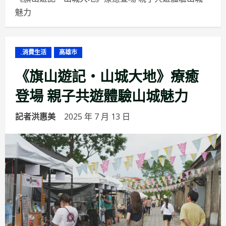
魅力
.消費生活
高雄市
《旗山遊記・山城大地》療癒
登場 親子共遊體驗山城魅力
記者洪惠美
2025 年 7 月 13 日