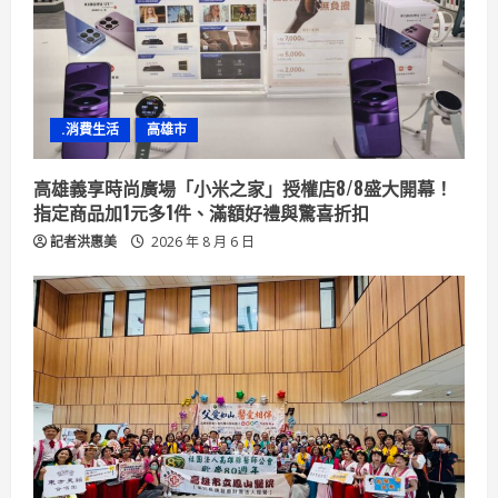
.消費生活
高雄市
高雄義享時尚廣場「小米之家」授權店8/8盛大開幕！
指定商品加1元多1件、滿額好禮與驚喜折扣
記者洪惠美
2026 年 8 月 6 日