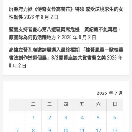
屏縣府力挺《傳奇女伶高菊花》特映 感受逆境求生的女
性韌性
2026 年 8 月 2 日
藍營支持者憂心第八選區兩席危機 黃紹庭不能再選，
原團隊為何仍活躍地方？
2026 年 8 月 2 日
高雄左營孔廟邀請展邁入最終檔期 「桂藝風華－歐桂華
書法創作巡迴個展」8/2開幕座談共賞書藝之美
2026 年
8 月 2 日
2025 年 7 月
一
二
三
四
五
六
日
1
2
3
4
5
6
7
8
9
10
11
12
13