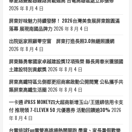
華夏路變壓器線路負載過高 台電高雄區處立即搶修
2026 年 8 月 4 日
屏東好味魅力持續發酵！ 2026台灣美食展屏東館圓滿
落幕 展現南國品牌力
2026 年 8 月 4 日
出院返家照顧零空窗 屏東打造長照3.0無縫照護網
2026 年 8 月 4 日
屏東縣勇奪國家卓越建設獎12項殊榮 縣長周春米獲頒國
土建設特別貢獻獎
2026 年 8 月 4 日
屏東高鐵特區北側都更招商案啟動公開閱覽 公私攜手共
築屏東高鐵生活圈
2026 年 8 月 4 日
一卡通 iPASS MONEY四大超商新增玉山/王道綁信用卡支
付 推現領 7-ELEVEN 50 元優惠券 活動回饋逾30%
2026
年 8 月 4 日
台電排球Fun電營高雄場熱鬧開跑 學童、家長暑假歡樂