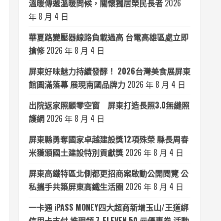
溫暖傳遞溫暖問候，關懷獨居榮民長者
2026
年 8 月 4 日
華夏路變壓器線路負載過高 台電高雄區處立即
搶修
2026 年 8 月 4 日
屏東好味魅力持續發酵！ 2026台灣美食展屏東
館圓滿落幕 展現南國品牌力
2026 年 8 月 4 日
出院返家照顧零空窗 屏東打造長照3.0無縫照
護網
2026 年 8 月 4 日
屏東縣勇奪國家卓越建設獎12項殊榮 縣長周春
米獲頒國土建設特別貢獻獎
2026 年 8 月 4 日
屏東高鐵特區北側都更招商案啟動公開閱覽 公
私攜手共築屏東高鐵生活圈
2026 年 8 月 4 日
一卡通 iPASS MONEY四大超商新增玉山/王道綁
信用卡支付 推現領 7-ELEVEN 50 元優惠券 活動