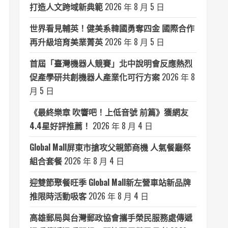
打造人文跨域新典範
2026 年 8 月 5 日
世界看見輔英！健美系韓國勇奪四金 國際合作
再升級培育美業菁英
2026 年 8 月 5 日
首屆「臺灣機器人競賽」北中說明會反應熱烈
促產學研共創機器人產業化可行方案
2026 年 8
月 5 日
《最終樂章 吹響吧！上低音號 前篇》獲網友
4.4星好評推薦！
2026 年 8 月 4 日
Global Mall屏東市搶攻父親節商機 人氣餐廳祭
組合套餐
2026 年 8 月 4 日
迎雙節聚餐旺季 Global Mall新左營車站新品牌
推限時活動吸客
2026 年 8 月 4 日
高雄郵局與台灣郵政協會攜手榮民服務處傳遞