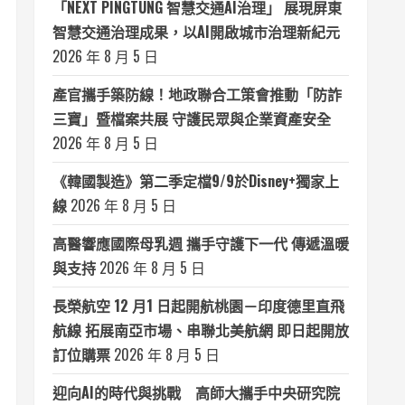
「NEXT PINGTUNG 智慧交通AI治理」 展現屏東
智慧交通治理成果，以AI開啟城市治理新紀元
2026 年 8 月 5 日
產官攜手築防線！地政聯合工策會推動「防詐
三寶」暨檔案共展 守護民眾與企業資產安全
2026 年 8 月 5 日
《韓國製造》第二季定檔9/9於Disney+獨家上
線
2026 年 8 月 5 日
高醫響應國際母乳週 攜手守護下一代 傳遞溫暖
與支持
2026 年 8 月 5 日
長榮航空 12 月1 日起開航桃園－印度德里直飛
航線 拓展南亞市場、串聯北美航網 即日起開放
訂位購票
2026 年 8 月 5 日
迎向AI的時代與挑戰 高師大攜手中央研究院