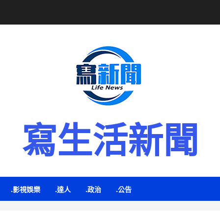
寫生活新聞
.影視娛樂
.達人
.政治
.公告