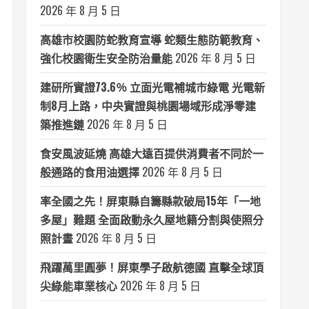
2026 年 8 月 5 日
高雄市校園防蛇教育宣導 蛇類生態防範教育、
強化校園衛生安全防治量能
2026 年 8 月 5 日
建研所實證73.6％ 立面光電補城市綠電 光電新
制8月上路，中央實證與桃園場域形成淨零建
築推進鏈
2026 年 8 月 5 日
食安風波延燒 高雄大遠百提供消費者不同於一
般通路的食用油選擇
2026 年 8 月 5 日
率全國之先！屏東縣自籌縣款破局15年「一地
多屋」難題 全面啟動永久屋地籍分割與使照分
照計畫
2026 年 8 月 5 日
飛躍萬里圓夢！屏東學子啟航德國 直擊全球頂
尖綠能車業核心
2026 年 8 月 5 日