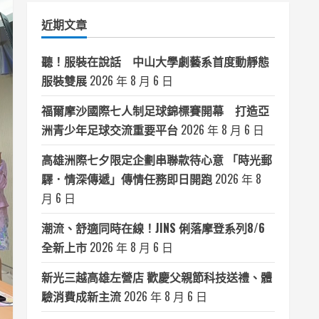
類
近期文章
聽！服裝在說話 中山大學劇藝系首度動靜態
服裝雙展
2026 年 8 月 6 日
福爾摩沙國際七人制足球錦標賽開幕 打造亞
洲青少年足球交流重要平台
2026 年 8 月 6 日
高雄洲際七夕限定企劃串聯款待心意 「時光郵
驛．情深傳遞」傳情任務即日開跑
2026 年 8
月 6 日
潮流、舒適同時在線！JINS 俐落摩登系列8/6
全新上市
2026 年 8 月 6 日
新光三越高雄左營店 歡慶父親節科技送禮、體
驗消費成新主流
2026 年 8 月 6 日