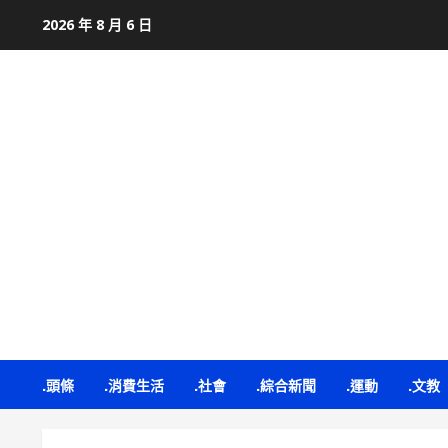
Skip
2026 年 8 月 6 日
to
content
.頭條
.消費生活
.社會
.綜合新聞
.運動
.文教