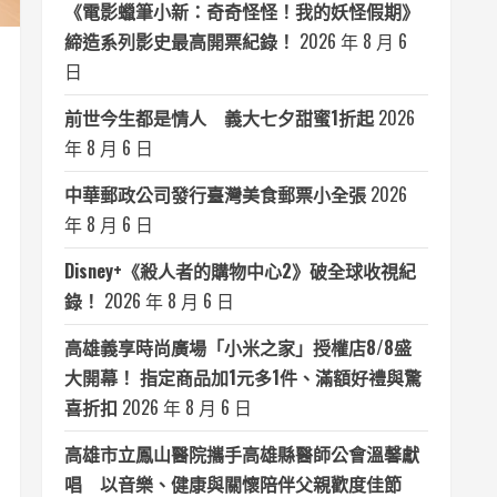
《電影蠟筆小新：奇奇怪怪！我的妖怪假期》
締造系列影史最高開票紀錄！
2026 年 8 月 6
日
前世今生都是情人 義大七夕甜蜜1折起
2026
年 8 月 6 日
中華郵政公司發行臺灣美食郵票小全張
2026
年 8 月 6 日
Disney+《殺人者的購物中心2》破全球收視紀
錄！
2026 年 8 月 6 日
高雄義享時尚廣場「小米之家」授權店8/8盛
大開幕！ 指定商品加1元多1件、滿額好禮與驚
喜折扣
2026 年 8 月 6 日
高雄市立鳳山醫院攜手高雄縣醫師公會溫馨獻
唱 以音樂、健康與關懷陪伴父親歡度佳節