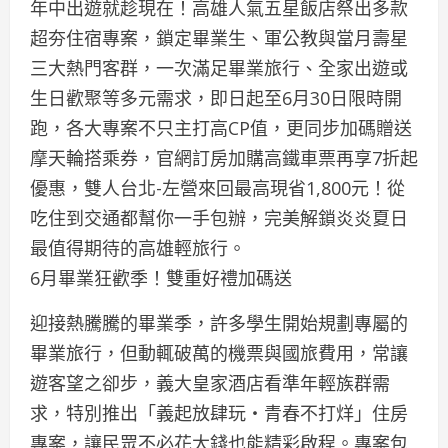
年中出遊就趁現在！高雄人氣五星飯店祭出多款
超夯住宿專案，鎖定畢業生、軍公教與當月壽星
三大熱門客群，一次滿足畢業旅行、全家出遊或
生日歡聚等多元需求，即日起至6月30日限時開
跑，各大專案不只主打高CP值，更同步加碼贈送
摩天輪搭乘券，官網訂房加購高鐵車票再享7折起
優惠，雙人台北-左營來回最高現省1,800元！從
吃住到交通都幫你一手包辦，完美解鎖炎炎夏日
最值得期待的高雄輕旅行。
6月畢業狂歡季！雙重好禮加碼送
迎接熱騰騰的畢業季，許多學生開始規劃專屬的
畢業旅行，但動輒破萬的機票與國旅費用，常讓
遊客望之卻步，義大皇家酒店看準年輕族群需
求，特別推出「義起放肆玩‧青春不打烊」住房
專案，讓民眾不必花大錢也能精彩啟程。專案包