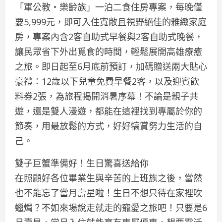
「軍公教・樂齡族」一泊二食住房專案，每晚僅
要5,999元，即可入住寬敞且視野絕佳的雅緻家庭
房，專案內含2客自助式早餐與2客自助式晚餐，
讓民眾省下外出覓食的時間，輕鬆展開高雄療癒
之旅。即日起至6月底前預訂，加碼贈送兩大貼心
豪禮：12歲以下兒童免費早餐2客，以及迎賓飲
料券2張，為旅程揭開消暑序幕！不論是親子共
遊，還是雙人漫遊，都能在這裡找到專屬於你的
節奏，用最放鬆的方式，好好犒賞努力生活的自
己。
雙子巨蟹準備好！生日驚喜送給你
在照顧好各位畢業生與辛苦的上班族之後，當然
也不能忘了當月壽星啦！生日不想只待在家裡吹
蠟燭？不如來場說走就走的寵愛之旅吧！只要是6