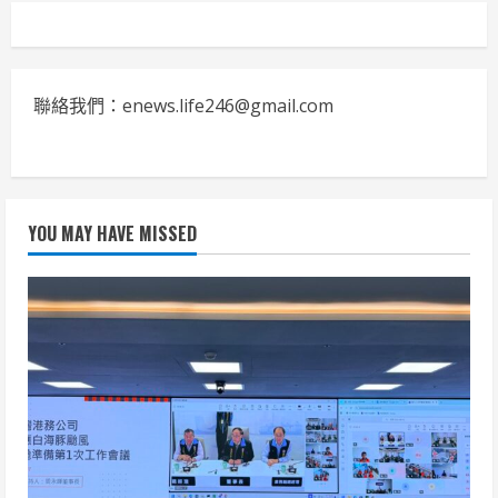
聯絡我們：enews.life246@gmail.com
YOU MAY HAVE MISSED