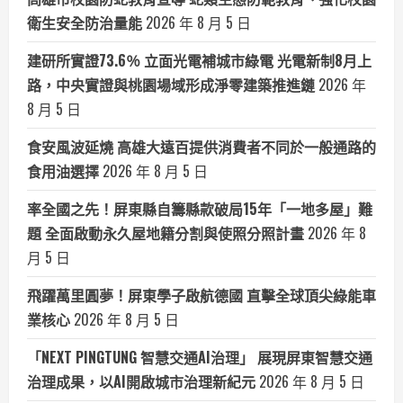
衛生安全防治量能
2026 年 8 月 5 日
建研所實證73.6％ 立面光電補城市綠電 光電新制8月上
路，中央實證與桃園場域形成淨零建築推進鏈
2026 年
8 月 5 日
食安風波延燒 高雄大遠百提供消費者不同於一般通路的
食用油選擇
2026 年 8 月 5 日
率全國之先！屏東縣自籌縣款破局15年「一地多屋」難
題 全面啟動永久屋地籍分割與使照分照計畫
2026 年 8
月 5 日
飛躍萬里圓夢！屏東學子啟航德國 直擊全球頂尖綠能車
業核心
2026 年 8 月 5 日
「NEXT PINGTUNG 智慧交通AI治理」 展現屏東智慧交通
治理成果，以AI開啟城市治理新紀元
2026 年 8 月 5 日