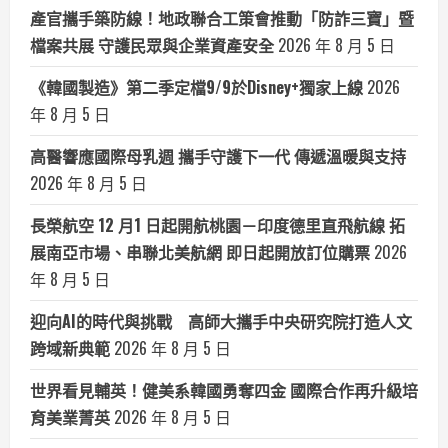
產官攜手築防線！地政聯合工策會推動「防詐三寶」暨
檔案共展 守護民眾與企業資產安全
2026 年 8 月 5 日
《韓國製造》第二季定檔9/9於Disney+獨家上線
2026
年 8 月 5 日
高醫響應國際母乳週 攜手守護下一代 傳遞溫暖與支持
2026 年 8 月 5 日
長榮航空 12 月1 日起開航桃園－印度德里直飛航線 拓
展南亞市場、串聯北美航網 即日起開放訂位購票
2026
年 8 月 5 日
迎向AI的時代與挑戰 高師大攜手中央研究院打造人文
跨域新典範
2026 年 8 月 5 日
世界看見輔英！健美系韓國勇奪四金 國際合作再升級培
育美業菁英
2026 年 8 月 5 日