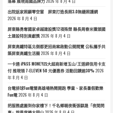
落幕 展現南國品牌力
2026 年 8 月 4 日
出院返家照顧零空窗 屏東打造長照3.0無縫照護網
2026 年 8 月 4 日
屏東縣勇奪國家卓越建設獎12項殊榮 縣長周春米獲頒國
土建設特別貢獻獎
2026 年 8 月 4 日
屏東高鐵特區北側都更招商案啟動公開閱覽 公私攜手共
築屏東高鐵生活圈
2026 年 8 月 4 日
一卡通 iPASS MONEY四大超商新增玉山/王道綁信用卡支
付 推現領 7-ELEVEN 50 元優惠券 活動回饋逾30%
2026
年 8 月 4 日
台電排球Fun電營高雄場熱鬧開跑 學童、家長暑假歡樂
Fun電
2026 年 8 月 4 日
把服務處搬到你家樓下！千名鄉親夜衝張騏晟「夜間問
事」旋風席捲大岡山
2026 年 8 月 4 日