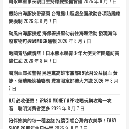
周永暉董事長親自主持應變整備會議
2026 年 8 月 7 日
嚴防白海豚挾帶豪雨 台電鳳山區處全面啟動各項防颱應
變機制
2026 年 8 月 7 日
颱風白海豚接近 海保署提醒勿前往海邊活動 發現海洋
廢棄物可透過MDCN通報
2026 年 8 月 7 日
跨國青訪續情誼！日本熊本縣青少年大使交流團造訪高
雄仁武
2026 年 8 月 7 日
暑期血庫拉警報 民進黨高雄市黨部89號召公益捐血 黃
捷、賴瑞隆挽袖響應 豐富限定好禮大方送
2026 年 8 月
7 日
8月必收優惠！ iPASS MONEY APP吃喝玩樂攻略一次
看 聰明消費省更多
2026 年 8 月 7 日
陪伴妳美的每一種姿態 持續引領台灣內衣美學！EASY
SHOP 26週年生日快樂
2026 年 8 月 7 日