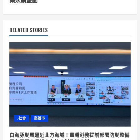
i
築永續藍圖
n
u
RELATED STORIES
e
R
e
a
d
i
n
.社會
高雄市
g
白海豚颱風逼近北方海域！臺灣港務提前部署防颱整備