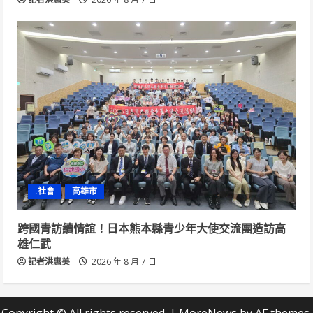
.社會
高雄市
跨國青訪續情誼！日本熊本縣青少年大使交流團造訪高
雄仁武
記者洪惠美
2026 年 8 月 7 日