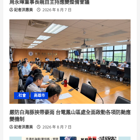
周永暉董事長親自主持應變整備會議
記者洪惠美
2026 年 8 月 7 日
.社會
高雄市
嚴防白海豚挾帶豪雨 台電鳳山區處全面啟動各項防颱應
變機制
記者洪惠美
2026 年 8 月 7 日