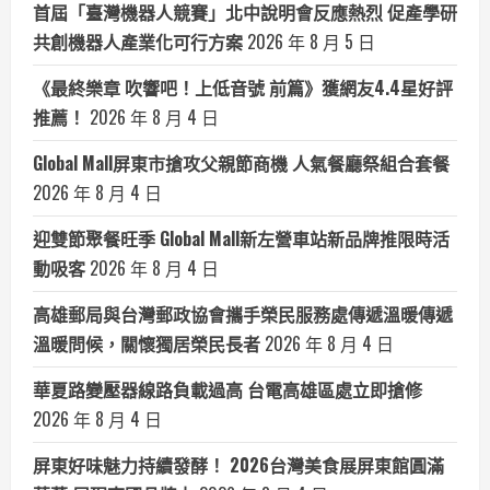
首屆「臺灣機器人競賽」北中說明會反應熱烈 促產學研
共創機器人產業化可行方案
2026 年 8 月 5 日
《最終樂章 吹響吧！上低音號 前篇》獲網友4.4星好評
推薦！
2026 年 8 月 4 日
Global Mall屏東市搶攻父親節商機 人氣餐廳祭組合套餐
2026 年 8 月 4 日
迎雙節聚餐旺季 Global Mall新左營車站新品牌推限時活
動吸客
2026 年 8 月 4 日
高雄郵局與台灣郵政協會攜手榮民服務處傳遞溫暖傳遞
溫暖問候，關懷獨居榮民長者
2026 年 8 月 4 日
華夏路變壓器線路負載過高 台電高雄區處立即搶修
2026 年 8 月 4 日
屏東好味魅力持續發酵！ 2026台灣美食展屏東館圓滿