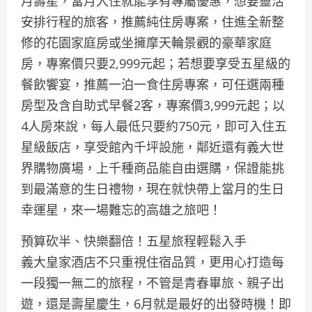
月壽星，當月入住就能享有專屬優惠，想要靈活
安排行程的旅客，推薦純住房專案，住進全新整
修的花園家庭房或坐擁摩天輪景觀的豪華家庭
房，專案價只要2,999元起；若想要享受五星級的
餐飲饗宴，推薦一泊一食住房專案，可任選兩種
房型及含自助式早餐2客，專案價3,999元起；以
4人房來說，每人最低只要約750元，即可入住五
星級飯店，享受館內千坪設施，鄰近還有義大世
界購物廣場，上千種商品能自由選購，保證能挑
到最滿意的生日禮物，現在就快帶上當月的生日
幸運星，來一場難忘的高雄之旅吧！
預算砍半、快樂翻倍！五星旅程輕鬆入手
義大皇家酒店不只重視住宿品質，更用心打造每
一段獨一無二的旅程，不管是青春畢旅、親子出
遊，還是壽星慶生，6月就是最好的出發時機！即