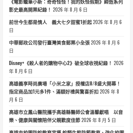
《電影蠟筆小新：奇奇怪怪！我的妖怪假期》締造系列
影史最高開票紀錄！
2026 年 8 月 6 日
前世今生都是情人 義大七夕甜蜜1折起
2026 年 8 月 6
日
中華郵政公司發行臺灣美食郵票小全張
2026 年 8 月 6
日
Disney+《殺人者的購物中心2》破全球收視紀錄！
2026
年 8 月 6 日
高雄義享時尚廣場「小米之家」授權店8/8盛大開幕！
指定商品加1元多1件、滿額好禮與驚喜折扣
2026 年 8
月 6 日
高雄市立鳳山醫院攜手高雄縣醫師公會溫馨獻唱 以音
樂、健康與關懷陪伴父親歡度佳節
2026 年 8 月 5 日
高雄市校園防蛇教育宣導 蛇類生態防範教育、強化校園