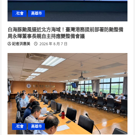
.社會
高雄市
白海豚颱風逼近北方海域！臺灣港務提前部署防颱整備
周永暉董事長親自主持應變整備會議
記者洪惠美
2026 年 8 月 7 日
.社會
高雄市