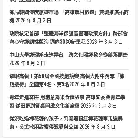
佈局韓國深度旅遊市場 「高雄農村旅遊」雙城推廣拓商
機
2026 年 8 月 3 日
政院核定首部「整體海洋保護區管理政策方針」跨部會
齊心守護韌性藍海 邁向3030新里程
2026 年 8 月 3 日
中山大學護理系走進霧台 跨文化照護教育從部落開始
2026 年 8 月 3 日
耀眼高餐！第56屆全國技能競賽 高餐大附中勇奪「旅
館接待」全國第4名、第5名​
2026 年 8 月 3 日
青年走進客庄 用創意為米食說故事 高雄客委會青年學
習 從田野到餐桌開啟文化新旅程
2026 年 8 月 3 日
從沒吃過棉花糖的孩子，到開著粉紅棉花糖車走遍屏
東，吳尤敏用甜蜜傳遞愛與公益
2026 年 8 月 3 日