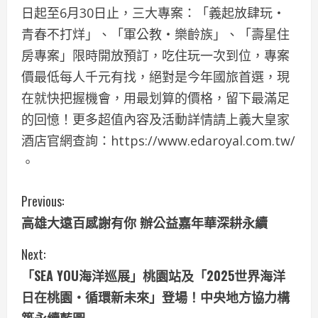
日起至6月30日止，三大專案：「義起放肆玩‧
青春不打烊」、「軍公教‧樂齡族」、「壽星住
房專案」限時開放預訂，吃住玩一次到位，專案
價最低每人千元有找，絕對是今年國旅首選，現
在就快把握機會，用最划算的價格，留下最滿足
的回憶！更多超值內容及活動詳情請上義大皇家
酒店官網查詢：https://www.edaroyal.com.tw/
。
C
Previous:
高雄大遠百感謝有你 辦公益嘉年華深耕永續
o
Next:
n
「SEA YOU海洋巡展」桃園站及「2025世界海洋
t
日在桃園・循環新未來」登場！中央地方協力構