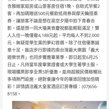
含雅緻家庭房或山景客房住宿1晚、自助式早餐2
客，再加碼贈送500元餐飲抵用券與摩天輪搭乘
券，讓旅客不論是想在高空夕陽中拍下青春合
影，還是想一同大嗑美食慶祝都能輕鬆滿足！雙
人入住一晚僅需4,188元起，平均每人不到2,000
元，無疑是學生黨的夢幻首選。除了住宿優惠誠
意十足，飯店步行即達的南台灣最大樂園「義大
遊樂世界」也同步響應畢業季，即日起至6月25
日止，凡持當年度畢業證書或大學生著學士服，
現場購票即享全票5折優惠，能用超親民價格暢玩
多項熱門設施，絕對會讓今年的畢旅回憶加倍精
彩！詳情請洽義大皇家酒店訂房專線：(07)656-
8158。