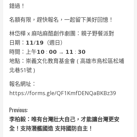
錯過！
名額有限，趕快報名，一起留下美好回憶！
林岱樺 x 麻咕麻酷創作劇團：親子野餐派對
日期：𝟭𝟭/𝟭𝟵（週日）
時間：上午𝟭𝟬 : 𝟬𝟬 → 𝟭𝟭 : 𝟯𝟬
地點：崇義文化教育基金會 ( 高雄市鳥松區松埔
北巷51號 )
報名網址：
https://forms.gle/QF1KmfDENQaBKBz39
C
Previous:
李柏毅：唯有台灣壯大自己，才能讓台灣更安
o
全！支持潛艦國造 支持國防自主！
n