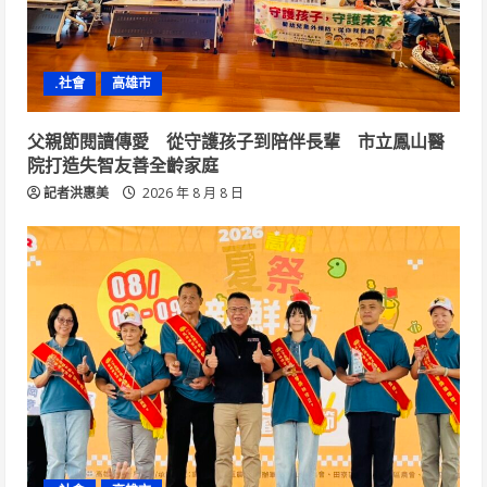
.社會
高雄市
父親節閱讀傳愛 從守護孩子到陪伴長輩 市立鳳山醫
院打造失智友善全齡家庭
記者洪惠美
2026 年 8 月 8 日