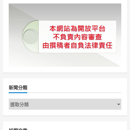
新聞分類
新
聞
分
類