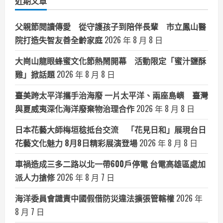
近期文章
父親節閱讀傳愛 從守護孩子到陪伴長輩 市立鳳山醫
院打造失智友善全齡家庭
2026 年 8 月 8 日
大崗山龍眼蜂蜜文化節熱鬧開幕 活動限定「蜜汁鹽酥
雞」掀話題
2026 年 8 月 8 日
臺美跨太平洋攜手治海廢 一片太平洋、兩座島嶼 臺灣
與夏威夷深化海洋廢棄物治理合作
2026 年 8 月 8 日
日本花藝大師梅垣稔抵台交流 「花見日和」展現台日
花藝文化魅力 8月8日精彩展演登場
2026 年 8 月 8 日
車禍造成三多二路以北一帶600戶停電 台電高雄區處加
派人力搶修
2026 年 8 月 7 日
海洋委員會譴責中國假借防災違法擴張管轄權
2026 年
8 月 7 日