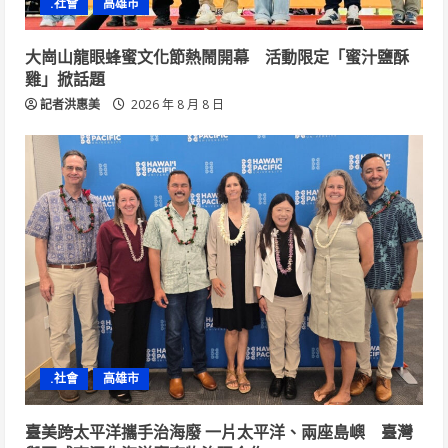
.社會
高雄市
大崗山龍眼蜂蜜文化節熱鬧開幕 活動限定「蜜汁鹽酥
雞」掀話題
記者洪惠美
2026 年 8 月 8 日
.社會
高雄市
臺美跨太平洋攜手治海廢 一片太平洋、兩座島嶼 臺灣