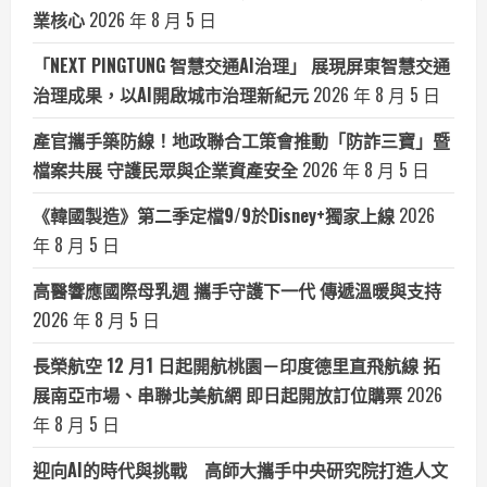
業核心
2026 年 8 月 5 日
「NEXT PINGTUNG 智慧交通AI治理」 展現屏東智慧交通
治理成果，以AI開啟城市治理新紀元
2026 年 8 月 5 日
產官攜手築防線！地政聯合工策會推動「防詐三寶」暨
檔案共展 守護民眾與企業資產安全
2026 年 8 月 5 日
《韓國製造》第二季定檔9/9於Disney+獨家上線
2026
年 8 月 5 日
高醫響應國際母乳週 攜手守護下一代 傳遞溫暖與支持
2026 年 8 月 5 日
長榮航空 12 月1 日起開航桃園－印度德里直飛航線 拓
展南亞市場、串聯北美航網 即日起開放訂位購票
2026
年 8 月 5 日
迎向AI的時代與挑戰 高師大攜手中央研究院打造人文