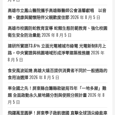
高雄市立鳳山醫院攜手高雄縣醫師公會溫馨獻唱 以音
樂、健康與關懷陪伴父親歡度佳節
2026 年 8 月 5 日
高雄市校園防蛇教育宣導 蛇類生態防範教育、強化校園
衛生安全防治量能
2026 年 8 月 5 日
建研所實證73.6％ 立面光電補城市綠電 光電新制8月上
路，中央實證與桃園場域形成淨零建築推進鏈
2026 年
8 月 5 日
食安風波延燒 高雄大遠百提供消費者不同於一般通路的
食用油選擇
2026 年 8 月 5 日
率全國之先！屏東縣自籌縣款破局15年「一地多屋」難
題 全面啟動永久屋地籍分割與使照分照計畫
2026 年 8
月 5 日
飛躍萬里圓夢！屏東學子啟航德國 直擊全球頂尖綠能車