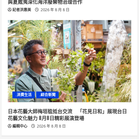
與夏威夷深化海洋廢棄物治理合作
記者洪惠美
2026 年 8 月 8 日
.消費生活
.綜合新聞
日本花藝大師梅垣稔抵台交流 「花見日和」展現台日
花藝文化魅力 8月8日精彩展演登場
編輯中心
2026 年 8 月 8 日