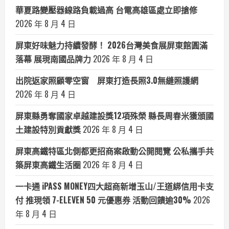
華夏路變壓器線路負載過高 台電高雄區處立即搶修
2026 年 8 月 4 日
屏東好味魅力持續發酵！ 2026台灣美食展屏東館圓滿
落幕 展現南國品牌力
2026 年 8 月 4 日
出院返家照顧零空窗 屏東打造長照3.0無縫照護網
2026 年 8 月 4 日
屏東縣勇奪國家卓越建設獎12項殊榮 縣長周春米獲頒國
土建設特別貢獻獎
2026 年 8 月 4 日
屏東高鐵特區北側都更招商案啟動公開閱覽 公私攜手共
築屏東高鐵生活圈
2026 年 8 月 4 日
一卡通 iPASS MONEY四大超商新增玉山/王道綁信用卡支
付 推現領 7-ELEVEN 50 元優惠券 活動回饋逾30%
2026
年 8 月 4 日