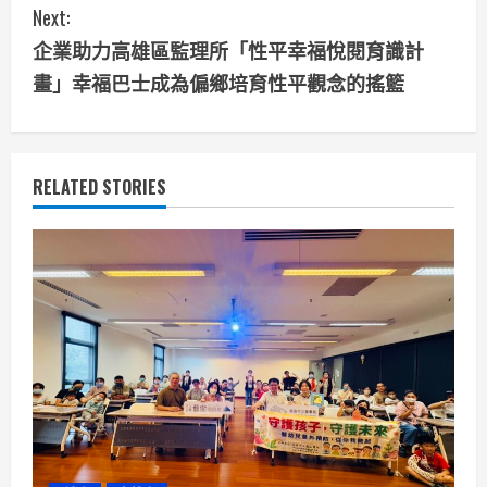
Next:
t
企業助力高雄區監理所「性平幸福悅閱育識計
i
畫」幸福巴士成為偏鄉培育性平觀念的搖籃
n
u
RELATED STORIES
e
R
e
a
d
i