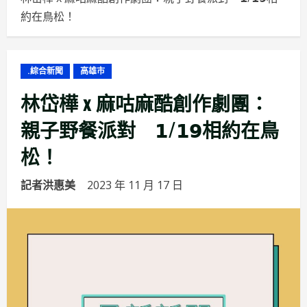
約在鳥松！
.綜合新聞
高雄市
林岱樺 x 麻咕麻酷創作劇團：
親子野餐派對 𝟭/𝟭𝟵相約在鳥
松！
記者洪惠美
2023 年 11 月 17 日