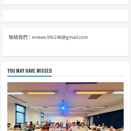
聯絡我們：enews.life246@gmail.com
YOU MAY HAVE MISSED