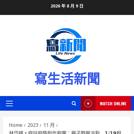
Skip
2026 年 8 月 9 日
to
content
寫生活新聞
WATCH ONLINE
Primary
Menu
Home
2023
11 月
林岱樺 x 麻咕麻酷創作劇團：親子野餐派對 𝟭/𝟭𝟵相