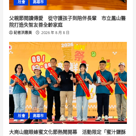
n
.社會
高雄市
g
父親節閱讀傳愛 從守護孩子到陪伴長輩 市立鳳山醫
院打造失智友善全齡家庭
記者洪惠美
2026 年 8 月 8 日
.社會
高雄市
大崗山龍眼蜂蜜文化節熱鬧開幕 活動限定「蜜汁鹽酥