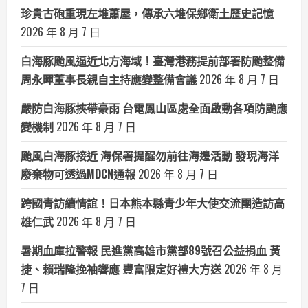
珍貴古砲重現左堆蕭屋，傳承六堆保鄉衛土歷史記憶
2026 年 8 月 7 日
白海豚颱風逼近北方海域！臺灣港務提前部署防颱整備
周永暉董事長親自主持應變整備會議
2026 年 8 月 7 日
嚴防白海豚挾帶豪雨 台電鳳山區處全面啟動各項防颱應
變機制
2026 年 8 月 7 日
颱風白海豚接近 海保署提醒勿前往海邊活動 發現海洋
廢棄物可透過MDCN通報
2026 年 8 月 7 日
跨國青訪續情誼！日本熊本縣青少年大使交流團造訪高
雄仁武
2026 年 8 月 7 日
暑期血庫拉警報 民進黨高雄市黨部89號召公益捐血 黃
捷、賴瑞隆挽袖響應 豐富限定好禮大方送
2026 年 8 月
7 日