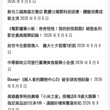
2026 年 8 月 6 日
新光三越高雄左營店 歡慶父親節科技送禮、體驗消費成
新主流
2026 年 8 月 6 日
《電影蠟筆小新：奇奇怪怪！我的妖怪假期》締造系列
影史最高開票紀錄！
2026 年 8 月 6 日
前世今生都是情人 義大七夕甜蜜1折起
2026 年 8 月 6
日
中華郵政公司發行臺灣美食郵票小全張
2026 年 8 月 6
日
Disney+《殺人者的購物中心2》破全球收視紀錄！
2026
年 8 月 6 日
高雄義享時尚廣場「小米之家」授權店8/8盛大開幕！
指定商品加1元多1件、滿額好禮與驚喜折扣
2026 年 8
月 6 日