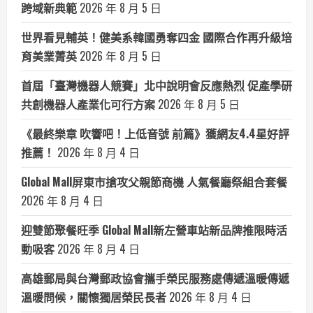
跨域新典範
2026 年 8 月 5 日
世界看見輔英！健美系韓國勇奪四金 國際合作再升級培
育美業菁英
2026 年 8 月 5 日
首屆「臺灣機器人競賽」北中說明會反應熱烈 促產學研
共創機器人產業化可行方案
2026 年 8 月 5 日
《最終樂章 吹響吧！上低音號 前篇》獲網友4.4星好評
推薦！
2026 年 8 月 4 日
Global Mall屏東市搶攻父親節商機 人氣餐廳祭組合套餐
2026 年 8 月 4 日
迎雙節聚餐旺季 Global Mall新左營車站新品牌推限時活
動吸客
2026 年 8 月 4 日
高雄郵局與台灣郵政協會攜手榮民服務處傳遞溫暖傳遞
溫暖問候，關懷獨居榮民長者
2026 年 8 月 4 日