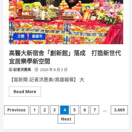
到
開
著
粉
紅
棉
花
糖
.文教
高雄市
車
走
遍
屏
高醫大新宿舍「創新館」落成 打造新世代
東，
吳
宜居樂學新空間
尤
敏
記者洪惠美
用
2026 年 8 月 3 日
甜
蜜
【寫新聞-記者洪惠美/高雄報導】 大
傳
遞
愛
Read
Read More
與
more
公
about
益
高
文
醫
Previous
1
2
3
4
5
6
7
...
3,669
大
新
Next
章
宿
舍
「創