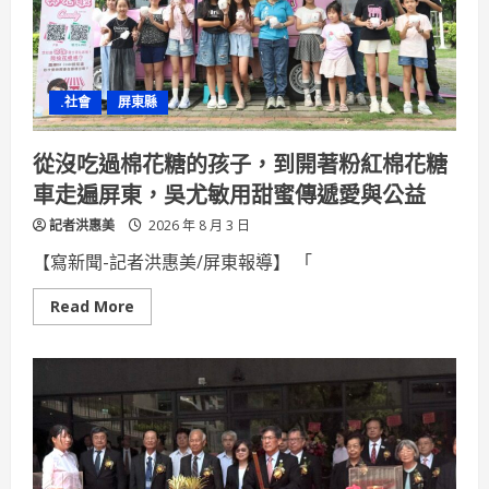
說
故
事
高
雄
客
.社會
屏東縣
委
會
青
年
從沒吃過棉花糖的孩子，到開著粉紅棉花糖
學
習
車走遍屏東，吳尤敏用甜蜜傳遞愛與公益
從
田
記者洪惠美
野
2026 年 8 月 3 日
到
餐
【寫新聞-記者洪惠美/屏東報導】 「
桌
開
啟
Read
Read More
文
more
化
about
新
從
旅
沒
程
吃
過
棉
花
糖
的
孩
子，