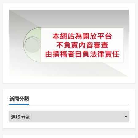
分
新
館」
落
頁
成
打
造
新
世
代
宜
居
樂
學
新
空
間
新聞分類
新
聞
分