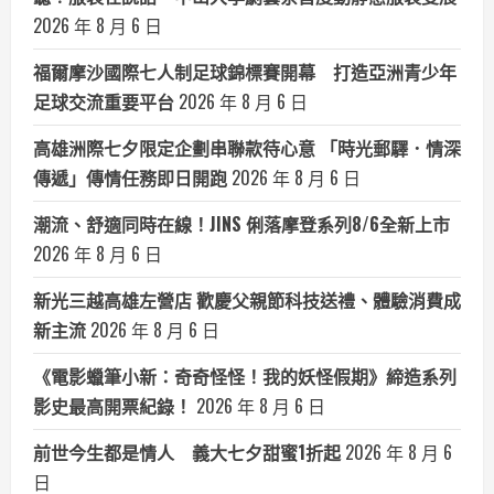
2026 年 8 月 6 日
福爾摩沙國際七人制足球錦標賽開幕 打造亞洲青少年
足球交流重要平台
2026 年 8 月 6 日
高雄洲際七夕限定企劃串聯款待心意 「時光郵驛．情深
傳遞」傳情任務即日開跑
2026 年 8 月 6 日
潮流、舒適同時在線！JINS 俐落摩登系列8/6全新上市
2026 年 8 月 6 日
新光三越高雄左營店 歡慶父親節科技送禮、體驗消費成
新主流
2026 年 8 月 6 日
《電影蠟筆小新：奇奇怪怪！我的妖怪假期》締造系列
影史最高開票紀錄！
2026 年 8 月 6 日
前世今生都是情人 義大七夕甜蜜1折起
2026 年 8 月 6
日