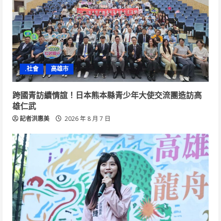
.社會
高雄市
跨國青訪續情誼！日本熊本縣青少年大使交流團造訪高
雄仁武
記者洪惠美
2026 年 8 月 7 日