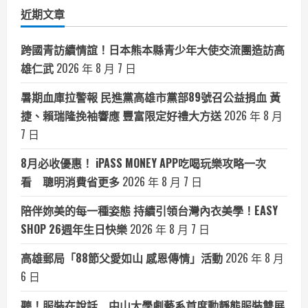
類
近期文章
跨國青訪續情誼！日本熊本縣青少年大使交流團造訪高
雄仁武
2026 年 8 月 7 日
暑期血庫拉警報 民進黨高雄市黨部89號召公益捐血 黃
捷、賴瑞隆挽袖響應 豐富限定好禮大方送
2026 年 8 月
7 日
8月必收優惠！ iPASS MONEY APP吃喝玩樂攻略一次
看 聰明消費省更多
2026 年 8 月 7 日
陪伴妳美的每一種姿態 持續引領台灣內衣美學！EASY
SHOP 26週年生日快樂
2026 年 8 月 7 日
高雄郵局「88節父愛如山 感恩傳情」活動
2026 年 8 月
6 日
聽！服裝在說話 中山大學劇藝系首度動靜態服裝雙展