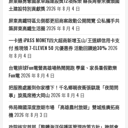
屏東縣勇奪國家卓越建設獎12項殊榮 縣長周春米獲頒國
土建設特別貢獻獎
2026 年 8 月 4 日
屏東高鐵特區北側都更招商案啟動公開閱覽 公私攜手共
築屏東高鐵生活圈
2026 年 8 月 4 日
一卡通 iPASS MONEY四大超商新增玉山/王道綁信用卡支
付 推現領 7-ELEVEN 50 元優惠券 活動回饋逾30%
2026
年 8 月 4 日
台電排球Fun電營高雄場熱鬧開跑 學童、家長暑假歡樂
Fun電
2026 年 8 月 4 日
把服務處搬到你家樓下！千名鄉親夜衝張騏晟「夜間問
事」旋風席捲大岡山
2026 年 8 月 4 日
佈局韓國深度旅遊市場 「高雄農村旅遊」雙城推廣拓商
機
2026 年 8 月 3 日
政院核定首部「整體海洋保護區管理政策方針」跨部會