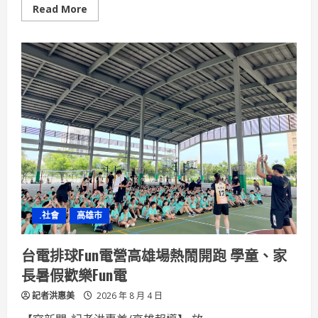
Read
Read More
more
about
一
卡
通
iPASS
MONEY
四
大
超
商
新
增
玉
山/
王
道
綁
信
用
.社會
高雄市
卡
支
付
推
台電排球Fun電營高雄場熱鬧開跑 學童、家
現
領
長暑假歡樂Fun電
7-
ELEVEN
記者洪惠美
50
2026 年 8 月 4 日
元
優