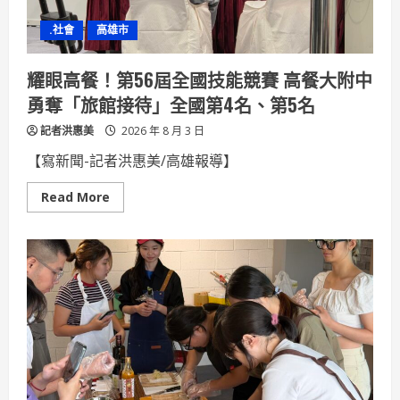
教
育
.社會
高雄市
從
部
落
開
耀眼高餐！第56屆全國技能競賽 高餐大附中
始
勇奪「旅館接待」全國第4名、第5名​
記者洪惠美
2026 年 8 月 3 日
【寫新聞-記者洪惠美/高雄報導】 ​
Read
Read More
more
about
耀
眼
高
餐！
第
56
屆
全
國
技
能
競
賽
高