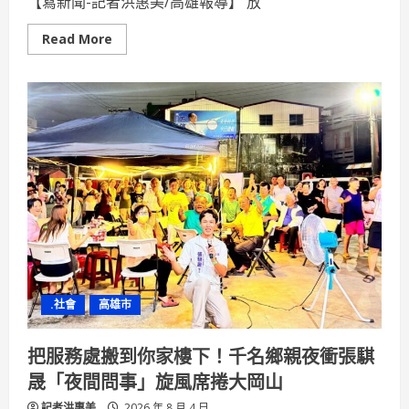
【寫新聞-記者洪惠美/高雄報導】 放
惠
券
活
Read
Read More
動
more
回
about
饋
台
逾
電
30%
排
球
Fun
電
營
高
雄
場
熱
鬧
開
跑
學
童、
家
長
.社會
高雄市
暑
假
歡
樂
把服務處搬到你家樓下！千名鄉親夜衝張騏
Fun
電
晟「夜間問事」旋風席捲大岡山
記者洪惠美
2026 年 8 月 4 日