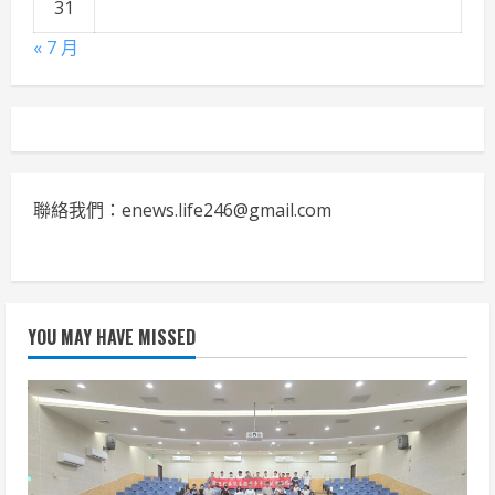
31
« 7 月
聯絡我們：enews.life246@gmail.com
YOU MAY HAVE MISSED