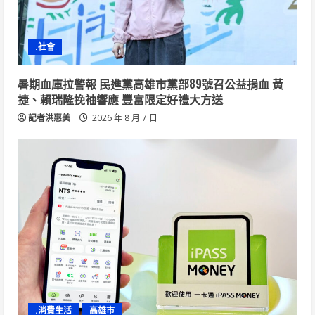
.社會
暑期血庫拉警報 民進黨高雄市黨部89號召公益捐血 黃
捷、賴瑞隆挽袖響應 豐富限定好禮大方送
記者洪惠美
2026 年 8 月 7 日
.消費生活
高雄市