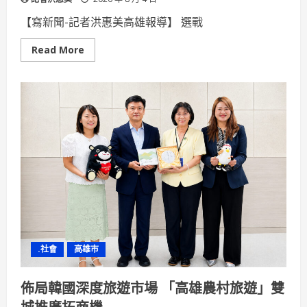
【寫新聞-記者洪惠美高雄報導】 選戰
Read
Read More
more
about
把
服
務
處
搬
到
你
家
樓
下！
千
名
鄉
親
夜
衝
張
騏
.社會
高雄市
晟
「夜
間
問
佈局韓國深度旅遊市場 「高雄農村旅遊」雙
事」
旋
城推廣拓商機