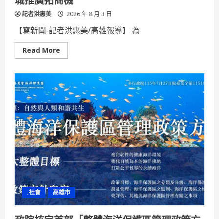
風
席
記者洪惠美
捲
2026 年 8 月 3 日
大
岡
【寫新聞-記者洪惠美/高雄報導】 為
山
Read
Read More
more
about
佈
局
韓
國
深
度
旅
遊
市
場
「高
雄
農
村
旅
遊」
雙
城
.社會
高雄市
推
廣
拓
商