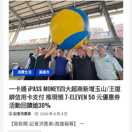
東
高
鐵
特
區
北
側
都
更
招
商
案
啟
動
公
開
閱
.消費生活
高雄市
覽
公
私
攜
一卡通 iPASS MONEY四大超商新增玉山/王道
手
共
綁信用卡支付 推現領 7-ELEVEN 50 元優惠券
築
屏
活動回饋逾30%
東
高
記者洪惠美
鐵
2026 年 8 月 4 日
生
活
【寫新聞-記者洪惠美/高雄報導】 一
圈