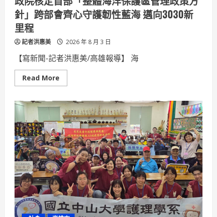
政院核定首部「整體海洋保護區管理政策方
機
針」跨部會齊心守護韌性藍海 邁向3030新
里程
記者洪惠美
2026 年 8 月 3 日
【寫新聞-記者洪惠美/高雄報導】 海
Read
Read More
more
about
政
院
核
定
首
部
「整
體
海
洋
保
護
區
管
理
政
策
方