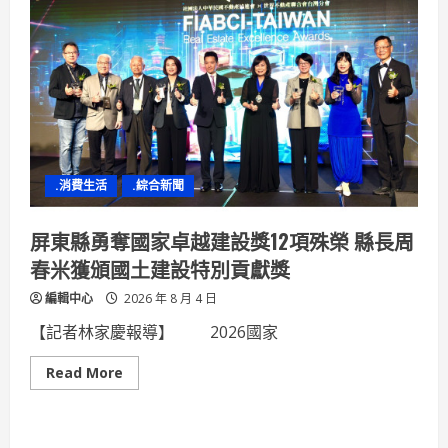
.消費生活
.綜合新聞
屏東縣勇奪國家卓越建設獎12項殊榮 縣長周
春米獲頒國土建設特別貢獻獎
編輯中心
2026 年 8 月 4 日
【記者林家慶報導】 2026國家
Read
Read More
more
about
屏
東
縣