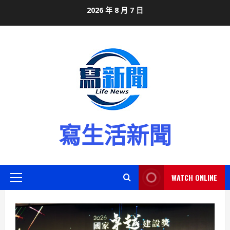
Skip
2026 年 8 月 7 日
to
content
寫生活新聞
WATCH ONLINE
Primary
Menu