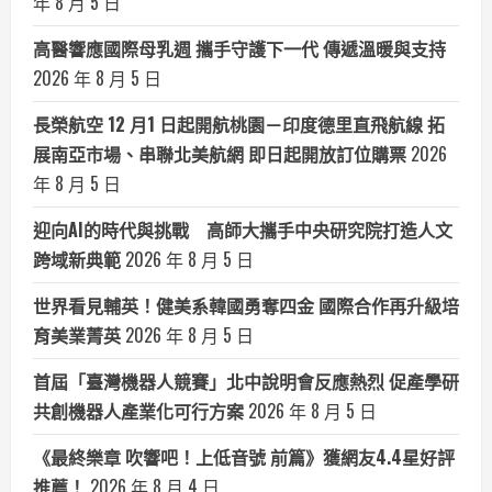
年 8 月 5 日
高醫響應國際母乳週 攜手守護下一代 傳遞溫暖與支持
2026 年 8 月 5 日
長榮航空 12 月1 日起開航桃園－印度德里直飛航線 拓
展南亞市場、串聯北美航網 即日起開放訂位購票
2026
年 8 月 5 日
迎向AI的時代與挑戰 高師大攜手中央研究院打造人文
跨域新典範
2026 年 8 月 5 日
世界看見輔英！健美系韓國勇奪四金 國際合作再升級培
育美業菁英
2026 年 8 月 5 日
首屆「臺灣機器人競賽」北中說明會反應熱烈 促產學研
共創機器人產業化可行方案
2026 年 8 月 5 日
《最終樂章 吹響吧！上低音號 前篇》獲網友4.4星好評
推薦！
2026 年 8 月 4 日