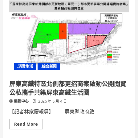
勇
奪
國
家
卓
越
建
設
獎
12
項
殊
榮
縣
長
.消費生活
.綜合新聞
周
春
米
獲
屏東高鐵特區北側都更招商案啟動公開閱覽
頒
國
公私攜手共築屏東高鐵生活圈
土
建
編輯中心
2026 年 8 月 4 日
設
特
別
【記者林家慶報導】 屏東縣政府啟
貢
獻
獎
Read
Read More
more
about
屏