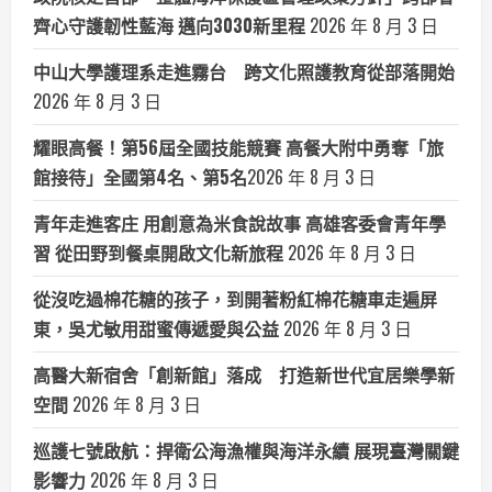
齊心守護韌性藍海 邁向3030新里程
2026 年 8 月 3 日
中山大學護理系走進霧台 跨文化照護教育從部落開始
2026 年 8 月 3 日
耀眼高餐！第56屆全國技能競賽 高餐大附中勇奪「旅
館接待」全國第4名、第5名​
2026 年 8 月 3 日
青年走進客庄 用創意為米食說故事 高雄客委會青年學
習 從田野到餐桌開啟文化新旅程
2026 年 8 月 3 日
從沒吃過棉花糖的孩子，到開著粉紅棉花糖車走遍屏
東，吳尤敏用甜蜜傳遞愛與公益
2026 年 8 月 3 日
高醫大新宿舍「創新館」落成 打造新世代宜居樂學新
空間
2026 年 8 月 3 日
巡護七號啟航：捍衛公海漁權與海洋永續 展現臺灣關鍵
影響力
2026 年 8 月 3 日