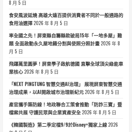
8 月 5 日
食安風波延燒 高雄大遠百提供消費者不同於一般通路的
食用油選擇
2026 年 8 月 5 日
率全國之先！屏東縣自籌縣款破局15年「一地多屋」難
題 全面啟動永久屋地籍分割與使照分照計畫
2026 年 8
月 5 日
飛躍萬里圓夢！屏東學子啟航德國 直擊全球頂尖綠能車
業核心
2026 年 8 月 5 日
「NEXT PINGTUNG 智慧交通AI治理」 展現屏東智慧交通
治理成果，以AI開啟城市治理新紀元
2026 年 8 月 5 日
產官攜手築防線！地政聯合工策會推動「防詐三寶」暨
檔案共展 守護民眾與企業資產安全
2026 年 8 月 5 日
《韓國製造》第二季定檔9/9於Disney+獨家上線
2026