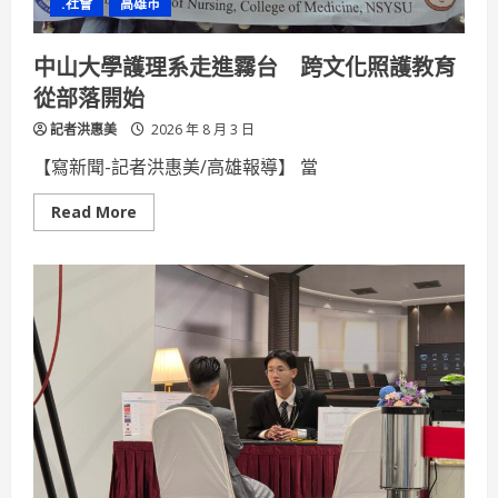
.社會
高雄市
針」
跨
部
會
中山大學護理系走進霧台 跨文化照護教育
齊
心
從部落開始
守
護
記者洪惠美
韌
2026 年 8 月 3 日
性
藍
【寫新聞-記者洪惠美/高雄報導】 當
海
邁
向
Read
Read More
3030
more
新
about
里
中
程
山
大
學
護
理
系
走
進
霧
台
跨
文
化
照
護