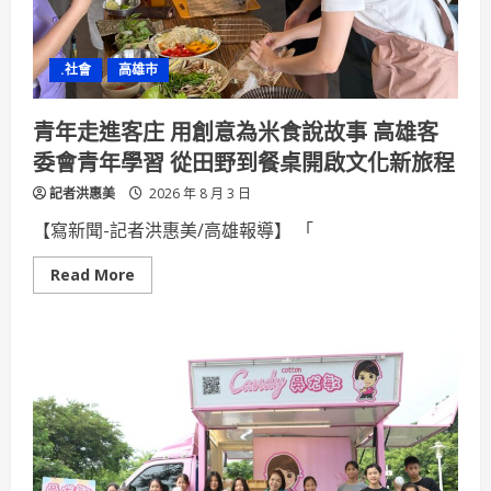
餐
大
附
中
.社會
高雄市
勇
奪
「旅
館
青年走進客庄 用創意為米食說故事 高雄客
接
待」
委會青年學習 從田野到餐桌開啟文化新旅程
全
國
記者洪惠美
第
2026 年 8 月 3 日
4
名、
【寫新聞-記者洪惠美/高雄報導】 「
第
5
名​
Read
Read More
more
about
青
年
走
進
客
庄
用
創
意
為
米
食