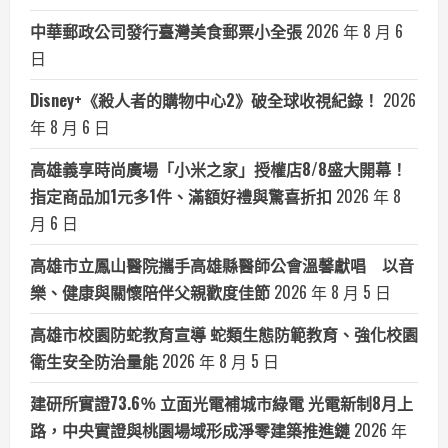
中華郵政公司發行臺灣美食郵票小全張
2026 年 8 月 6
日
Disney+《殺人者的購物中心2》破全球收視紀錄！
2026
年 8 月 6 日
高雄義享時尚廣場「小米之家」授權店8/8盛大開幕！
指定商品加1元多1件、滿額好禮與驚喜折扣
2026 年 8
月 6 日
高雄市立鳳山醫院攜手高雄縣醫師公會溫馨獻唱 以音
樂、健康與關懷陪伴父親歡度佳節
2026 年 8 月 5 日
高雄市校園防蛇教育宣導 蛇類生態防範教育、強化校園
衛生安全防治量能
2026 年 8 月 5 日
建研所實證73.6％ 立面光電補城市綠電 光電新制8月上
路，中央實證與桃園場域形成淨零建築推進鏈
2026 年